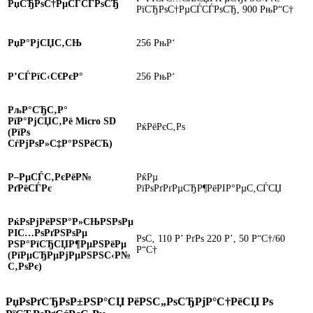
РџСЂРѕС†РµСЃСЃРѕСЂ
РїСЂРѕС†РµСЃСЃРѕСЂ, 900 РњР“С†
РџР°РјСЏС‚СЊ
256 РњР‘
Р’СЃРїС‹С€РєР°
256 РњР‘
РљР°СЂС‚Р°
РїР°РјСЏС‚Рё Micro SD
РќРёРєС‚Рѕ
(РїРѕ
СѓРјРѕР»С‡Р°РЅРёСЋ)
Р–РµСЃС‚РєРёР№
РќРµ
РґРёСЃРє
РїРѕРґРґРµСЂР¶РёРІР°РµС‚СЃСЏ
РќРѕРјРёРЅР°Р»СЊРЅРѕРµ
РІС…РѕРґРЅРѕРµ
РѕС‚ 110 Р’ РґРѕ 220 Р’, 50 Р“С†/60
РЅР°РїСЂСЏР¶РµРЅРёРµ
Р“С†
(РїРµСЂРµРјРµРЅРЅС‹Р№
С‚РѕРє)
РџРѕРґСЂРѕР±РЅР°СЏ РёРЅС„РѕСЂРјР°С†РёСЏ Рѕ