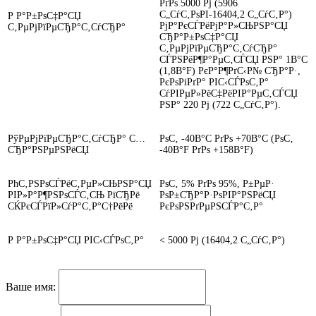
РґРѕ 5000 Рј (5906
С„СѓС‚РѕРІ-16404,2 С„СѓС‚Р°)
Р Р°Р±РѕС‡Р°СЏ
РјР°РєСЃРёРјР°Р»СЊРЅР°СЏ
С‚РµРјРїРµСЂР°С‚СѓСЂР°
СЂР°Р±РѕС‡Р°СЏ
С‚РµРјРїРµСЂР°С‚СѓСЂР°
СЃРЅРёР¶Р°РµС‚СЃСЏ РЅР° 1В°C
(1,8В°F) РєР°Р¶РґС‹Р№ СЂР°Р·,
РєРѕРіРґР° РІС‹СЃРѕС‚Р°
СѓРІРµР»РёС‡РёРІР°РµС‚СЃСЏ
РЅР° 220 Рј (722 С„СѓС‚Р°).
РўРµРјРїРµСЂР°С‚СѓСЂР° С…
РѕС‚ -40В°C РґРѕ +70В°C (РѕС‚
СЂР°РЅРµРЅРёСЏ
-40В°F РґРѕ +158В°F)
РћС‚РЅРѕСЃРёС‚РµР»СЊРЅР°СЏ
РѕС‚ 5% РґРѕ 95%, Р±РµР·
РІР»Р°Р¶РЅРѕСЃС‚СЊ РїСЂРё
РѕР±СЂР°Р·РѕРІР°РЅРёСЏ
СЌРєСЃРїР»СѓР°С‚Р°С†РёРё
РєРѕРЅРґРµРЅСЃР°С‚Р°
Р Р°Р±РѕС‡Р°СЏ РІС‹СЃРѕС‚Р°
< 5000 Рј (16404,2 С„СѓС‚Р°)
Ваше имя: