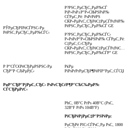
Р?РЅС‚РµСЂС„РµР№СЃ
РіР»РѕР±Р°Р»СЊРЅРѕР№
СЃРµС‚Рё: РѕРґРёРЅ
СЌР»РµРєС‚СЂРёС‡РµСЃРєРёР№
РёРЅС‚РµСЂС„РµР№СЃ GE
РЎРµСЂРІРёСЃРЅС‹Рµ
РёРЅС‚РµСЂС„РµР№СЃС‹
Р?РЅС‚РµСЂС„РµР№СЃС‹
Р»РѕРєР°Р»СЊРЅРѕР№ СЃРµС‚Рё:
С‡РµС‚С‹СЂРµ
СЌР»РµРєС‚СЂРёС‡РµСЃРєРёС…
РёРЅС‚РµСЂС„РµР№СЃР° GE
Р Р°СЃС€РёСЂРµРЅРЅС‹Рµ
РќРµ
СЂР°Р·СЉРµРјС‹
РїРѕРґРґРµСЂР¶РёРІР°РµС‚СЃСЏ
РџР°СЂР°РјРµС‚СЂС‹ РѕРєСЂСѓР¶Р°СЋС‰РµР№
СЃСЂРµРґС‹
РћС‚ 0В°C РґРѕ 40В°C (РѕС‚
32В°F РґРѕ 104В°F)
РїСЂРёРјРµС‡Р°РЅРёРµ:
РџСЂРё РІС‹СЃРѕС‚Рµ РѕС‚ 1800