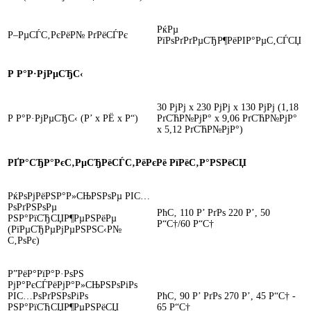
РќРµ
Р–РµСЃС‚РєРёР№ РґРёСЃРє
РїРѕРґРґРµСЂР¶РёРІР°РµС‚СЃСЏ
Р Р°Р·РјРµСЂС‹
30 РјРј x 230 РјРј x 130 РјРј (1,18
Р Р°Р·РјРµСЂС‹ (Р’ x РЁ x Р“)
РґСЋР№РјР° x 9,06 РґСЋР№РјР°
x 5,12 РґСЋР№РјР°)
РҐР°СЂР°РєС‚РµСЂРёСЃС‚РёРєРё РїРёС‚Р°РЅРёСЏ
РќРѕРјРёРЅР°Р»СЊРЅРѕРµ РІС…
РѕРґРЅРѕРµ
РћС‚ 110 Р’ РґРѕ 220 Р’, 50
РЅР°РїСЂСЏР¶РµРЅРёРµ
Р“С†/60 Р“С†
(РїРµСЂРµРјРµРЅРЅС‹Р№
С‚РѕРє)
Р”РёР°РїР°Р·РѕРЅ
РјР°РєСЃРёРјР°Р»СЊРЅРѕРіРѕ
РІС…РѕРґРЅРѕРіРѕ
РћС‚ 90 Р’ РґРѕ 270 Р’, 45 Р“С† -
РЅР°РїСЂСЏР¶РµРЅРёСЏ
65 Р“С†