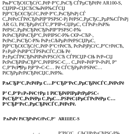
РњР°СЂС€СЂСѓС‚РёР·Р°С‚РѕСЂ СЃРµСЂРёРё AR100-S,
СЏРІР»СЏСЋС‰РёР№СЃСЏ
РјР°СЂС€СЂСѓС‚РёР·Р°С‚РѕСЂРѕРј СЃ
С„РёРєСЃРёСЂРѕРІР°РЅРЅС‹Рј РёРЅС‚РµСЂС„РµР№СЃРѕРј
AR G3, РїСЂРµРґСЃС‚Р°РІР»СЏРµС‚ СЃРѕР±РѕР№
РёРЅС‚РµРіСЂРёСЂРѕРІР°РЅРЅС‹Р№
РєРѕСЂРїРѕСЂР°С‚РёРІРЅС‹Р№ С€Р»СЋР·,
РєРѕС‚РѕСЂС‹Р№ РѕР±СЉРµРґРёРЅСЏРµС‚
РјР°СЂС€СЂСѓС‚РёР·Р°С†РёСЋ, РєРѕРјРјСѓС‚Р°С†РёСЋ,
Р±РµР·РѕРїР°СЃРЅРѕСЃС‚СЊ Рё
Р±РµСЃРїСЂРѕРІРѕРґРЅСѓСЋ СЃРІСЏР·СЊ РґР»СЏ
РєРѕСЂРїРѕСЂР°С‚РёРІРЅС‹С… С„РёР»РёР°Р»РѕРІ, Р°
С‚Р°РєР¶Рµ РјР°Р»С‹С… Рё СЃСЂРµРґРЅРёС…
РїСЂРµРґРїСЂРёСЏС‚РёР№.
РљСЂР°С‚РєРёРµ С…Р°СЂР°РєС‚РµСЂРёСЃС‚РёРєРё
Р’ С‚Р°Р±Р»РёС†Рµ 1 РїСЂРёРІРµРґРµРЅС‹
РєСЂР°С‚РєРёРµ С‚РµС…РЅРёС‡РµСЃРєРёРµ С…
Р°СЂР°РєС‚РµСЂРёСЃС‚РёРєРё.
РљРѕРґ РїСЂРѕРґСѓРєС‚Р°
AR111EC-S
Р”РІСѓС…СЉСЏРґРµСЂРЅС‹Р№