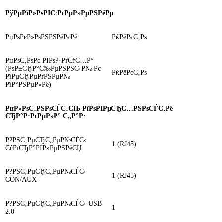
РўРµРїР»РѕРІС‹РґРµР»РµРЅРёРµ
РџРѕРєР»РѕРЅРЅРёРєРё
РќРёРєС‚Рѕ
РџРѕС‚РѕРє РІРѕР·РґСѓС…Р°
(РѕР±СЂР°С‰РµРЅРЅС‹Р№ Рє
РќРёРєС‚Рѕ
РїРµСЂРµРґРЅРµР№
РїР°РЅРµР»Рё)
РџР»РѕС‚РЅРѕСЃС‚СЊ РїРѕРІРµСЂС…РЅРѕСЃС‚Рё
СЂР°Р·РґРµР»Р° С„Р°Р·
Р?РЅС‚РµСЂС„РµР№СЃС‹
1 (RJ45)
СѓРїСЂР°РІР»РµРЅРёСЏ
Р?РЅС‚РµСЂС„РµР№СЃС‹
1 (RJ45)
CON/AUX
Р?РЅС‚РµСЂС„РµР№СЃС‹ USB
1
2.0