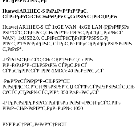
РїСЂРѕРґСѓРєС‚Рµ
Huawei AR111EC-S РѕР±Р»Р°РґР°РµС‚
СЃР»РµРґСѓСЋС‰РёРјРё С„СѓРЅРєС†РёСЏРјРё:
Huawei AR111EC-S СЃ 1xGE WAN, 4xGE LAN (РјРѕР¶РЅРѕ
РЅР°СЃС‚СЂРѕРёС‚СЊ РєР°Рє РёРЅС‚РµСЂС„РµР№СЃ
WAN), 1xUSB2.0, С„РёРєСЃРёСЂРѕРІР°РЅРЅС‹Рј
РїРёС‚Р°РЅРёРµРј РѕС‚ СЃРµС‚Рё РїРµСЂРµРјРµРЅРЅРѕРіРѕ
С‚РѕРєР°.
-РЎРєРѕСЂРѕСЃС‚СЊ СЂР°Р±РѕС‚С‹ РїРѕ
РіР»РѕР±Р°Р»СЊРЅРѕР№ СЃРµС‚Рё СЃ
СЃРµСЂРІРёСЃР°РјРё (IMIX): 40 РњР±РёС‚/СЃ
-РњР°РєСЃРёРјР°Р»СЊРЅР°СЏ
РєРѕРјРјСѓС‚Р°С†РёРѕРЅРЅР°СЏ СЃРїРѕСЃРѕР±РЅРѕСЃС‚СЊ
СѓСЃС‚СЂРѕР№СЃС‚РІР°: 350 РљР±РёС‚/СЃ
-Р РµРєРѕРјРµРЅРґСѓРµРјРѕРµ РєРѕР»РёС‡РµСЃС‚РІРѕ
РїРѕР»СЊР·РѕРІР°С‚РµР»РµР№: 1050
РЎРїРµС†РёС„РёРєР°С†РёСЏ