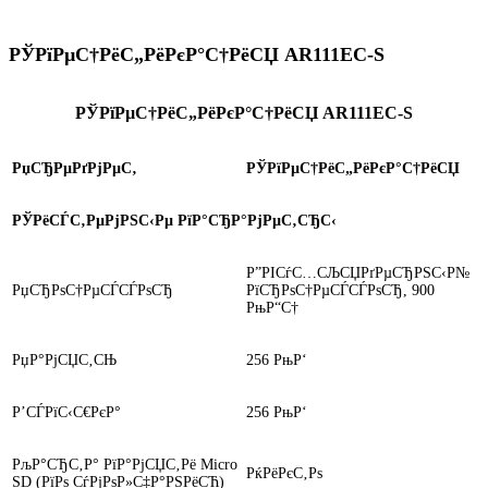
РЎРїРµС†РёС„РёРєР°С†РёСЏ AR111EC-S
РЎРїРµС†РёС„РёРєР°С†РёСЏ AR111EC-S
РџСЂРµРґРјРµС‚
РЎРїРµС†РёС„РёРєР°С†РёСЏ
РЎРёСЃС‚РµРјРЅС‹Рµ РїР°СЂР°РјРµС‚СЂС‹
Р”РІСѓС…СЉСЏРґРµСЂРЅС‹Р№
РџСЂРѕС†РµСЃСЃРѕСЂ
РїСЂРѕС†РµСЃСЃРѕСЂ, 900
РњР“С†
РџР°РјСЏС‚СЊ
256 РњР‘
Р’СЃРїС‹С€РєР°
256 РњР‘
РљР°СЂС‚Р° РїР°РјСЏС‚Рё Micro
РќРёРєС‚Рѕ
SD (РїРѕ СѓРјРѕР»С‡Р°РЅРёСЋ)