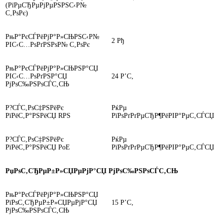
(РїРµСЂРµРјРµРЅРЅС‹Р№
С‚РѕРє)
РњР°РєСЃРёРјР°Р»СЊРЅС‹Р№
2 Рђ
РІС‹С…РѕРґРЅРѕР№ С‚РѕРє
РњР°РєСЃРёРјР°Р»СЊРЅР°СЏ
РІС‹С…РѕРґРЅР°СЏ
24 Р’С‚
РјРѕС‰РЅРѕСЃС‚СЊ
Р?СЃС‚РѕС‡РЅРёРє
РќРµ
РїРёС‚Р°РЅРёСЏ RPS
РїРѕРґРґРµСЂР¶РёРІР°РµС‚СЃСЏ
Р?СЃС‚РѕС‡РЅРёРє
РќРµ
РїРёС‚Р°РЅРёСЏ PoE
РїРѕРґРґРµСЂР¶РёРІР°РµС‚СЃСЏ
РџРѕС‚СЂРµР±Р»СЏРµРјР°СЏ РјРѕС‰РЅРѕСЃС‚СЊ
РњР°РєСЃРёРјР°Р»СЊРЅР°СЏ
РїРѕС‚СЂРµР±Р»СЏРµРјР°СЏ
15 Р’С‚
РјРѕС‰РЅРѕСЃС‚СЊ