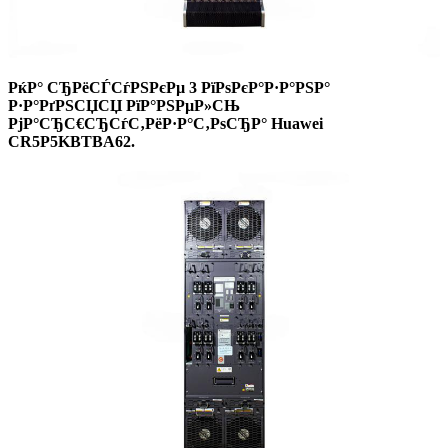
РќР° СЂРёСЃСѓРЅРєРµ
3
РїРѕРєР°Р·Р°РЅР°
Р·Р°РґРЅСЏСЏ
РїР°РЅРµР»СЊ
РјР°СЂС€СЂСѓС‚РёР·Р°С‚РѕСЂР° Huawei
CR5P5KBTBA62
.