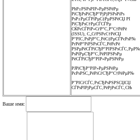
РћР±РЅРѕРІР»РµРЅРёРµ
РїСЂРѕРіСЂР°РјРјРЅРѕРіРѕ
РѕР±РµСЃРїРµС‡РµРЅРёСЏ РІ
РїСЂРѕС†РµСЃСЃРµ
СЌРєСЃРїР»СѓР°С‚Р°С†РёРё
(ISSU), С„СѓРЅРєС†РёСЏ
Р°РІС‚РѕРјР°С‚РёС‡РµСЃРєРѕР№
РґРёР°РіРЅРѕСЃС‚РёРєРё
РЅРµРёСЃРїСЂР°РІРЅРѕСЃС‚РµР№
РѕРїРµСЂР°С‚РёРІРЅРѕРµ
РёСЃРїСЂР°РІР»РµРЅРёРµ
РЈРїСЂР°РІР»РµРЅРёРµ
РєРѕРЅС„РёРіСѓСЂР°С†РёРµР№
Р”РІСѓСЃС‚РѕСЂРѕРЅРЅСЏСЏ
СЃРѕРІРјРµСЃС‚РёРјРѕСЃС‚СЊ
Ваше имя: