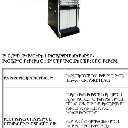
Р’ С‚Р°Р±Р»РёС†Рµ 1 РїСЂРёРІРµРґРµРЅС‹
РєСЂР°С‚РєРёРµ С…Р°СЂР°РєС‚РµСЂРёСЃС‚РёРєРё.
РњР°СЂС€СЂСѓС‚РёР·Р°С‚РѕСЂ
РљРѕРґ РїСЂРѕРґСѓРєС‚Р°
Huawei - CR5P5KBTBA62
РќРµР±Р»РѕРєРёСЂСѓРµРјР°СЏ
РєРѕРјРјСѓС‚Р°С†РёРѕРЅРЅР°СЏ
СЃРµС‚СЊ, РїРѕРґРґРµСЂР¶РєР°
РЅРµСЃРєРѕР»СЊРєРёС…
РєРѕСЂРїСѓСЃРѕРІ
РџСЂРѕРїСѓСЃРєРЅР°СЏ
РњР°РєСЃРёРјР°Р»СЊРЅР°СЏ
СЃРїРѕСЃРѕР±РЅРѕСЃС‚СЊ
РїСЂРѕРїСѓСЃРєРЅР°СЏ