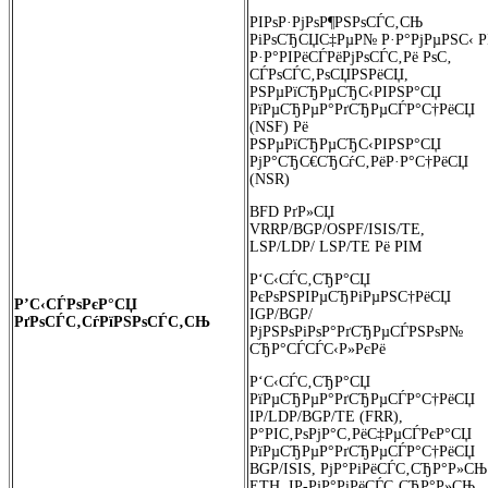
РІРѕР·РјРѕР¶РЅРѕСЃС‚СЊ
РіРѕСЂСЏС‡РµР№ Р·Р°РјРµРЅС‹ Р
Р·Р°РІРёСЃРёРјРѕСЃС‚Рё РѕС‚
СЃРѕСЃС‚РѕСЏРЅРёСЏ,
РЅРµРїСЂРµСЂС‹РІРЅР°СЏ
РїРµСЂРµР°РґСЂРµСЃР°С†РёСЏ
(NSF) Рё
РЅРµРїСЂРµСЂС‹РІРЅР°СЏ
РјР°СЂС€СЂСѓС‚РёР·Р°С†РёСЏ
(NSR)
BFD РґР»СЏ
VRRP/BGP/OSPF/ISIS/TE,
LSP/LDP/ LSP/TE Рё PIM
Р‘С‹СЃС‚СЂР°СЏ
РєРѕРЅРІРµСЂРіРµРЅС†РёСЏ
Р’С‹СЃРѕРєР°СЏ
IGP/BGP/
РґРѕСЃС‚СѓРїРЅРѕСЃС‚СЊ
РјРЅРѕРіРѕР°РґСЂРµСЃРЅРѕР№
СЂР°СЃСЃС‹Р»РєРё
Р‘С‹СЃС‚СЂР°СЏ
РїРµСЂРµР°РґСЂРµСЃР°С†РёСЏ
IP/LDP/BGP/TE (FRR),
Р°РІС‚РѕРјР°С‚РёС‡РµСЃРєР°СЏ
РїРµСЂРµР°РґСЂРµСЃР°С†РёСЏ
BGP/ISIS, РјР°РіРёСЃС‚СЂР°Р»СЊ
ETH, IP-РјР°РіРёСЃС‚СЂР°Р»СЊ