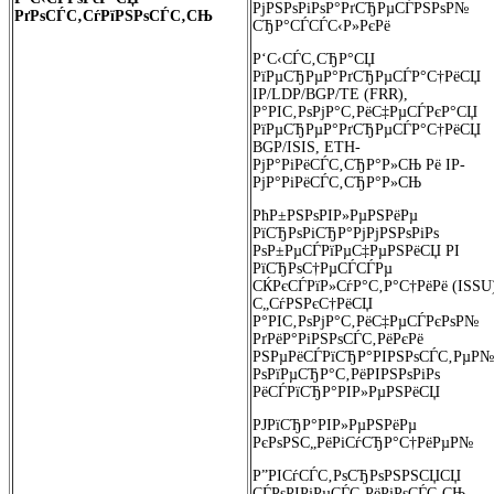
РјРЅРѕРіРѕР°РґСЂРµСЃРЅРѕР№
РґРѕСЃС‚СѓРїРЅРѕСЃС‚СЊ
СЂР°СЃСЃС‹Р»РєРё
Р‘С‹СЃС‚СЂР°СЏ
РїРµСЂРµР°РґСЂРµСЃР°С†РёСЏ
IP/LDP/BGP/TE (FRR),
Р°РІС‚РѕРјР°С‚РёС‡РµСЃРєР°СЏ
РїРµСЂРµР°РґСЂРµСЃР°С†РёСЏ
BGP/ISIS, ETH-
РјР°РіРёСЃС‚СЂР°Р»СЊ Рё IP-
РјР°РіРёСЃС‚СЂР°Р»СЊ
РћР±РЅРѕРІР»РµРЅРёРµ
РїСЂРѕРіСЂР°РјРјРЅРѕРіРѕ
РѕР±РµСЃРїРµС‡РµРЅРёСЏ РІ
РїСЂРѕС†РµСЃСЃРµ
СЌРєСЃРїР»СѓР°С‚Р°С†РёРё (ISSU)
С„СѓРЅРєС†РёСЏ
Р°РІС‚РѕРјР°С‚РёС‡РµСЃРєРѕР№
РґРёР°РіРЅРѕСЃС‚РёРєРё
РЅРµРёСЃРїСЂР°РІРЅРѕСЃС‚РµР№
РѕРїРµСЂР°С‚РёРІРЅРѕРіРѕ
РёСЃРїСЂР°РІР»РµРЅРёСЏ
РЈРїСЂР°РІР»РµРЅРёРµ
РєРѕРЅС„РёРіСѓСЂР°С†РёРµР№
Р”РІСѓСЃС‚РѕСЂРѕРЅРЅСЏСЏ
СЃРѕРІРјРµСЃС‚РёРјРѕСЃС‚СЊ