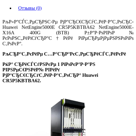
Отзывы (0)
РљР»Р°СЃС‚РµСЂРЅС‹Рµ РјР°СЂС€СЂСѓС‚РёР·Р°С‚РѕСЂС‹
Huawei NetEngine5000E CR5P5KBTBA62 NetEngine5000E-
X16A 400G (BTB) Р±Р°Р·РѕРІРѕР№
РєРѕРЅС„РёРіСѓСЂР°С†РёРё РїРµСЂРµРјРµРЅРЅРѕРіРѕ
С‚РѕРєР°.
РљСЂР°С‚РєРёРµ С…Р°СЂР°РєС‚РµСЂРёСЃС‚РёРєРё
РќР° СЂРёСЃСѓРЅРєРµ 1 РїРѕРєР°Р·Р°РЅ
РІРЅРµС€РЅРёР№ РІРёРґ
РјР°СЂС€СЂСѓС‚РёР·Р°С‚РѕСЂР° Huawei
CR5P5KBTBA62
.