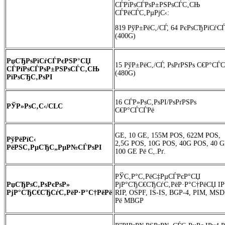
СЃРїРѕСЃРѕР±РЅРѕСЃС‚СЊ
СЃРёСЃС‚РµРјС‹:
819 РўР±РёС‚/СЃ, 64 РєРѕСЂРїСѓС
(400G)
РџСЂРѕРїСѓСЃРєРЅР°СЏ
15 РўР±РёС‚/СЃ, РѕРґРЅРѕ С€Р°СЃ
СЃРїРѕСЃРѕР±РЅРѕСЃС‚СЊ
(480G)
РїРѕСЂС‚РѕРІ
16 СЃР»РѕС‚РѕРІ/РѕРґРЅРѕ
РЎР»РѕС‚С‹/CLC
С€Р°СЃСЃРё
GE, 10 GE, 155M POS, 622M POS,
РўРёРїС‹
2,5G POS, 10G POS, 40G POS, 40 G
РёРЅС‚РµСЂС„РµР№СЃРѕРІ
100 GE Рё С‚.Рґ.
РЎС‚Р°С‚РёС‡РµСЃРєР°СЏ
РџСЂРѕС‚РѕРєРѕР»
РјР°СЂС€СЂСѓС‚РёР·Р°С†РёСЏ IP
РјР°СЂС€СЂСѓС‚РёР·Р°С†РёРё
RIP, OSPF, IS-IS, BGP-4, PIM, MSD
Рё MBGP