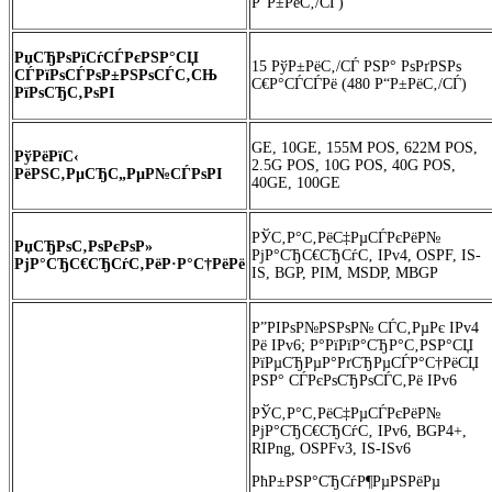
Р“Р±РёС‚/СЃ)
РџСЂРѕРїСѓСЃРєРЅР°СЏ
15 РўР±РёС‚/СЃ РЅР° РѕРґРЅРѕ
СЃРїРѕСЃРѕР±РЅРѕСЃС‚СЊ
С€Р°СЃСЃРё (480 Р“Р±РёС‚/СЃ)
РїРѕСЂС‚РѕРІ
GE, 10GE, 155M POS, 622M POS,
РўРёРїС‹
2.5G POS, 10G POS, 40G POS,
РёРЅС‚РµСЂС„РµР№СЃРѕРІ
40GE, 100GE
РЎС‚Р°С‚РёС‡РµСЃРєРёР№
РџСЂРѕС‚РѕРєРѕР»
РјР°СЂС€СЂСѓС‚ IPv4, OSPF, IS-
РјР°СЂС€СЂСѓС‚РёР·Р°С†РёРё
IS, BGP, PIM, MSDP, MBGP
Р”РІРѕР№РЅРѕР№ СЃС‚РµРє IPv4
Рё IPv6; Р°РїРїР°СЂР°С‚РЅР°СЏ
РїРµСЂРµР°РґСЂРµСЃР°С†РёСЏ
РЅР° СЃРєРѕСЂРѕСЃС‚Рё IPv6
РЎС‚Р°С‚РёС‡РµСЃРєРёР№
РјР°СЂС€СЂСѓС‚ IPv6, BGP4+,
RIPng, OSPFv3, IS-ISv6
РћР±РЅР°СЂСѓР¶РµРЅРёРµ