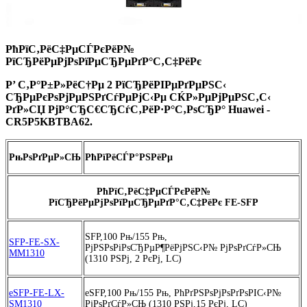
РћРїС‚РёС‡РµСЃРєРёР№
РїСЂРёРµРјРѕРїРµСЂРµРґР°С‚С‡РёРє
Р’ С‚Р°Р±Р»РёС†Рµ 2 РїСЂРёРІРµРґРµРЅС‹
СЂРµРєРѕРјРµРЅРґСѓРµРјС‹Рµ СЌР»РµРјРµРЅС‚С‹
РґР»СЏ РјР°СЂС€СЂСѓС‚РёР·Р°С‚РѕСЂР°
Huawei -
CR5P5KBTBA62
.
РњРѕРґРµР»СЊ
РћРїРёСЃР°РЅРёРµ
РћРїС‚РёС‡РµСЃРєРёР№
РїСЂРёРµРјРѕРїРµСЂРµРґР°С‚С‡РёРє FE-SFP
SFP,100 Рњ/155 Рњ,
SFP-FE-SX-
РјРЅРѕРіРѕСЂРµР¶РёРјРЅС‹Р№ РјРѕРґСѓР»СЊ
MM1310
(1310 РЅРј, 2 РєРј, LC)
eSFP-FE-LX-
eSFP,100 Рњ/155 Рњ, РћРґРЅРѕРјРѕРґРѕРІС‹Р№
SM1310
РјРѕРґСѓР»СЊ (1310 РЅРј,15 РєРј, LC)