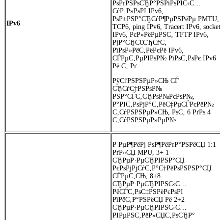
РѕРґРЅРѕСЂР°РЅРіРѕРІС‹С…
СѓР·Р»РѕРІ IPv6,
РѕР±РЅР°СЂСѓР¶РµРЅРёРµ PMTU,
IPv6
TCP6, ping IPv6, Tracert IPv6, socke
IPv6, РєР»РёРµРЅС‚ TFTP IPv6,
РјР°СЂС€СЂСѓС‚
РїРѕР»РёС‚РёРєРё IPv6,
СЃРµС‚РµРІРѕР№ РїРѕС‚РѕРє IPv6
Рё С‚.Рґ
РўСѓРЅРЅРµР»СЊ СЃ
СЂСѓС‡РЅРѕР№
РЅР°СЃС‚СЂРѕР№РєРѕР№,
Р°РІС‚РѕРјР°С‚РёС‡РµСЃРєРёР№
С‚СѓРЅРЅРµР»СЊ, РѕС‚ 6 РґРѕ 4
С‚СѓРЅРЅРµР»РµР№
Р РµР¶РёРј РѕР¶РёРґР°РЅРёСЏ 1:1
РґР»СЏ MPU, 3+ 1
СЂРµР·РµСЂРІРЅР°СЏ
РєРѕРјРјСѓС‚Р°С†РёРѕРЅРЅР°СЏ
СЃРµС‚СЊ, 8+8
СЂРµР·РµСЂРІРЅС‹С…
РёСЃС‚РѕС‡РЅРёРєРѕРІ
РїРёС‚Р°РЅРёСЏ Рё 2+2
СЂРµР·РµСЂРІРЅС‹С…
РІРµРЅС‚РёР»СЏС‚РѕСЂР°