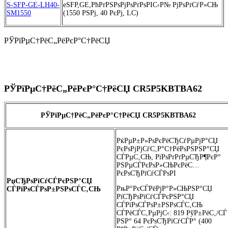
S-SFP-GE-LH40-
eSFP,GE,РћРґРЅРѕРјРѕРґРѕРІС‹Р№ РјРѕРґСѓР»СЊ
SM1550
(1550 РЅРј, 40 РєРј, LC)
РЎРїРµС†РёС„РёРєР°С†РёСЏ
РЎРїРµС†РёС„РёРєР°С†РёСЏ CR5P5KBTBA62
РЎРїРµС†РёС„РёРєР°С†РёСЏ
CR5P5KBTBA62
РќРµР±Р»РѕРєРёСЂСѓРµРјР°СЏ
РєРѕРјРјСѓС‚Р°С†РёРѕРЅРЅР°СЏ
СЃРµС‚СЊ, РїРѕРґРґРµСЂР¶РєР°
РЅРµСЃРєРѕР»СЊРєРёС…
РєРѕСЂРїСѓСЃРѕРІ
РџСЂРѕРїСѓСЃРєРЅР°СЏ
РњР°РєСЃРёРјР°Р»СЊРЅР°СЏ
СЃРїРѕСЃРѕР±РЅРѕСЃС‚СЊ
РїСЂРѕРїСѓСЃРєРЅР°СЏ
СЃРїРѕСЃРѕР±РЅРѕСЃС‚СЊ
СЃРёСЃС‚РµРјС‹: 819 РўР±РёС‚/СЃ
РЅР° 64 РєРѕСЂРїСѓСЃР° (400