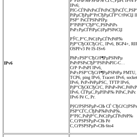
Р”РІРѕР№РЅРѕР№ СЃС‚РµРє IPv4 Р
IPv6;
РІС‹СЃРѕРєРѕСЃРєРѕСЂРѕСЃС‚РЅР
РїРµСЂРµР°РґСЂРµСЃР°С†РёСЏ I
РЅР° РѕСЃРЅРѕРІРµ
Р°РїРїР°СЂР°С‚РЅРѕРіРѕ
РѕР±РµСЃРїРµС‡РµРЅРёСЏ
РЎС‚Р°С‚РёС‡РµСЃРєРёР№
РјР°СЂС€СЂСѓС‚ IPv6, BGP4+, RIP
OSPFv3 Рё IS-ISv6
РћР±РЅР°СЂСѓР¶РµРЅРёРµ
РѕРґРЅРѕСЂР°РЅРіРѕРІС‹С…
IPv6
СѓР·Р»РѕРІ IPv6,
РѕР±РЅР°СЂСѓР¶РµРЅРёРµ PMTU,
TCP6, ping IPv6, Tracert IPv6, socke
IPv6, РєР»РёРµРЅС‚ TFTP IPv6,
РјР°СЂС€СЂСѓС‚ РїРѕР»РёС‚РёРєР
IPv6, СЃРµС‚РµРІРѕР№ РїРѕС‚РѕРє
IPv6 Рё С‚.Рґ.
РўСѓРЅРЅРµР»СЊ СЃ СЂСѓС‡РЅР
РЅР°СЃС‚СЂРѕР№РєРѕР№,
Р°РІС‚РѕРјР°С‚РёС‡РµСЃРєРёР№
С‚СѓРЅРЅРµР»СЊ Рё
С‚СѓРЅРЅРµР»СЊ 6to4