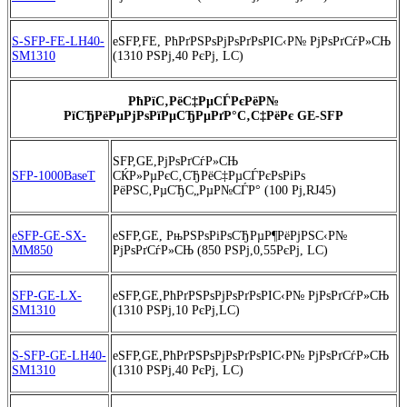
S-SFP-FE-LH40-
eSFP,FE, РћРґРЅРѕРјРѕРґРѕРІС‹Р№ РјРѕРґСѓР»СЊ
SM1310
(1310 РЅРј,40 РєРј, LC)
РћРїС‚РёС‡РµСЃРєРёР№
РїСЂРёРµРјРѕРїРµСЂРµРґР°С‚С‡РёРє GE-SFP
SFP,GE,РјРѕРґСѓР»СЊ
SFP-1000BaseT
СЌР»РµРєС‚СЂРёС‡РµСЃРєРѕРіРѕ
РёРЅС‚РµСЂС„РµР№СЃР° (100 Рј,RJ45)
eSFP-GE-SX-
eSFP,GE, РњРЅРѕРіРѕСЂРµР¶РёРјРЅС‹Р№
MM850
РјРѕРґСѓР»СЊ (850 РЅРј,0,55РєРј, LC)
SFP-GE-LX-
eSFP,GE,РћРґРЅРѕРјРѕРґРѕРІС‹Р№ РјРѕРґСѓР»СЊ
SM1310
(1310 РЅРј,10 РєРј,LC)
S-SFP-GE-LH40-
eSFP,GE,РћРґРЅРѕРјРѕРґРѕРІС‹Р№ РјРѕРґСѓР»СЊ
SM1310
(1310 РЅРј,40 РєРј, LC)