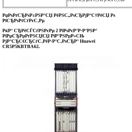
РџРѕРґСЂРѕР±РЅР°СЏ РёРЅС„РѕСЂРјР°С†РёСЏ Рѕ
РїСЂРѕРґСѓРєС‚Рµ
РќР° СЂРёСЃСѓРЅРєРµ 2 РїРѕРєР°Р·Р°РЅР°
РїРµСЂРµРґРЅСЏСЏ
РїР°РЅРµР»СЊ
РјР°СЂС€СЂСѓС‚РёР·Р°С‚РѕСЂР° Huawei
CR5P5KBTBA62
.