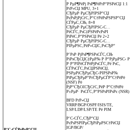
Р РµР¶РёРј РѕР¶РёРґР°РЅРёСЏ 1:1
РґР»СЏ MPU, 3+1
СЂРµР·РµСЂРІРЅР°СЏ
РєРѕРјРјСѓС‚Р°С†РёРѕРЅРЅР°СЏ
СЃРµС‚СЊ, 8+8
СЂРµР·РµСЂРІРЅС‹С…
РёСЃС‚РѕС‡РЅРёРєРѕРІ
РїРёС‚Р°РЅРёСЏ Рё 2+2
СЂРµР·РµСЂРІРЅС‹С…
РІРµРЅС‚РёР»СЏС‚РѕСЂР°
Р’РѕР·РјРѕР¶РЅРѕСЃС‚СЊ
РіРѕСЂСЏС‡РµР№ Р·Р°РјРµРЅС‹ Р
Р·Р°РІРёСЃРёРјРѕСЃС‚Рё РѕС‚
СЃРѕСЃС‚РѕСЏРЅРёСЏ,
РЅРµРїСЂРµСЂС‹РІРЅРѕР№
РїРµСЂРµР°РґСЂРµСЃР°С†РёРё
(NSF) Рё
РјР°СЂС€СЂСѓС‚РёР·Р°С†РёРё
Р±РµР· РѕСЃС‚Р°РЅРѕРІРѕРє (NSR)
BFD РґР»СЏ
VRRP/BGP/OSPF/ISIS/TE,
LSP/LDP/LSP/TE Рё PIM
Р‘С‹СЃС‚СЂР°СЏ
РєРѕРЅРІРµСЂРіРµРЅС†РёСЏ
IGP/BGP/
Р’С‹СЃРѕРєР°СЏ