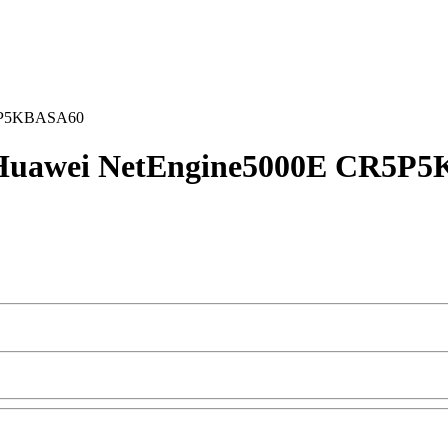
R5P5KBASA60
Huawei NetEngine5000E CR5P