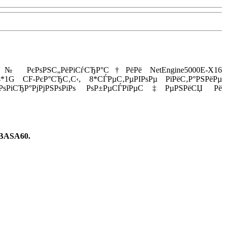
РѕР№ РєРѕРЅС„РёРіСѓСЂР°С†РёРё NetEngine5000E-X16
G CF-РєР°СЂС‚С‹, 8*СЃРµС‚РµРІРѕРµ РїРёС‚Р°РЅРёРµ
СЂРѕРіСЂР°РјРјРЅРѕРіРѕ РѕР±РµСЃРїРµС‡РµРЅРёСЏ Рё
BASA60
.