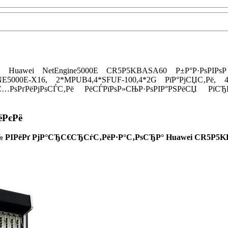
С‹ Huawei NetEngine5000E CR5P5KBASA60 Р±Р°Р·РѕРІ
0E-X16, 2*MPUB4,4*SFUF-100,4*2G РїР°РјСЏС‚Рё, 4*1
±С…РѕРґРёРјРѕСЃС‚Рё РёСЃРїРѕР»СЊР·РѕРІР°РЅРёСЏ Рї
РєРё
№ РІРёРґ РјР°СЂС€СЂСѓС‚РёР·Р°С‚РѕСЂР° Huawei
CR5P5K