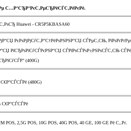
РёРµ С…Р°СЂР°РєС‚РµСЂРёСЃС‚РёРєРё.
С‚РѕСЂ Huawei - CR5P5KBASA60
јР°СЏ РєРѕРјРјСѓС‚Р°С†РёРѕРЅРЅР°СЏ СЃРµС‚СЊ, РїРѕРґРґ
°СЏ РїСЂРѕРїСѓСЃРєРЅР°СЏ СЃРїРѕСЃРѕР±РЅРѕСЃС‚СЊ СЃРё
ѕСЂРїСѓСЃР° (400G)
ѕ С€Р°СЃСЃРё (480G)
Рѕ С€Р°СЃСЃРё
M POS, 2,5G POS, 10G POS, 40G POS, 40 GE, 100 GE Рё С‚.Рґ.