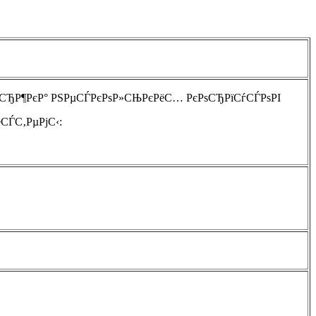
РµСЂР¶РєР° РЅРµСЃРєРѕР»СЊРєРёС… РєРѕСЂРїСѓСЃРѕРІ
СЃС‚РµРјС‹: