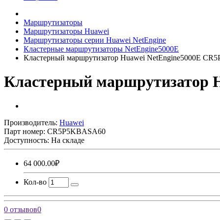
Маршрутизаторы
Маршрутизаторы Huawei
Маршрутизаторы серии Huawei NetEngine
Кластерные маршрутизаторы NetEngine5000E
Кластерный маршрутизатор Huawei NetEngine5000E C
Кластерный маршрутизатор 
Производитель:
Huawei
Парт номер:
CR5P5KBASA60
Доступность: На складе
64 000.00₽
Кол-во
0 отзывов
0