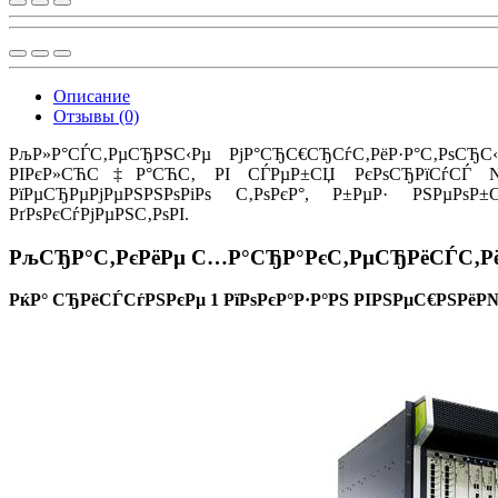
Описание
Отзывы (0)
РљР»Р°СЃС‚РµСЂРЅС‹Рµ РјР°СЂС€СЂСѓС‚РёР·Р°С‚РѕСЂ
РІРєР»СЋС‡Р°СЋС‚ РІ СЃРµР±СЏ РєРѕСЂРїСѓСЃ NE500
РїРµСЂРµРјРµРЅРЅРѕРіРѕ С‚РѕРєР°, Р±РµР· РЅРµРѕР
РґРѕРєСѓРјРµРЅС‚РѕРІ.
РљСЂР°С‚РєРёРµ С…Р°СЂР°РєС‚РµСЂРёСЃС‚Рё
РќР° СЂРёСЃСѓРЅРєРµ 1 РїРѕРєР°Р·Р°РЅ РІРЅРµС€РЅРёР