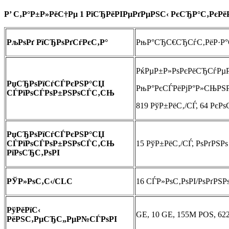
Р’ С‚Р°Р±Р»РёС†Рµ 1 РїСЂРёРІРµРґРµРЅС‹ РєСЂР°С‚Рє
РљРѕРґ РїСЂРѕРґСѓРєС‚Р°
РњР°СЂС€СЂСѓС‚РёР·Р°
РќРµР±Р»РѕРєРёСЂСѓРµР
РџСЂРѕРїСѓСЃРєРЅР°СЏ
РњР°РєСЃРёРјР°Р»СЊРЅР
СЃРїРѕСЃРѕР±РЅРѕСЃС‚СЊ
819 РўР±РёС‚/СЃ, 64 РєР
РџСЂРѕРїСѓСЃРєРЅР°СЏ
СЃРїРѕСЃРѕР±РЅРѕСЃС‚СЊ
15 РўР±РёС‚/СЃ, РѕРґРЅР
РїРѕСЂС‚РѕРІ
РЎР»РѕС‚С‹/CLC
16 СЃР»РѕС‚РѕРІ/РѕРґРЅ
РўРёРїС‹
GE, 10 GE, 155M POS, 622
РёРЅС‚РµСЂС„РµР№СЃРѕРІ