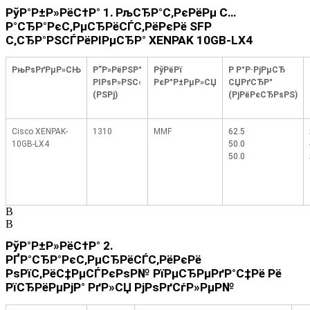
РўР°Р±Р»РёС†Р° 1.
РљСЂР°С‚РєРёРµ С…
Р°СЂР°РєС‚РµСЂРёСЃС‚РёРєРё
SFP
С‚СЂР°РЅСЃРёРІРµСЂР°
XENPAK 10GB-LX4
РњРѕРґРµР»СЊ
Р”Р»РёРЅР°
РўРёРї
Р Р°Р·РјРµСЂ
РІРѕР»РЅС‹
РєР°Р±РµР»СЏ
СЏРґСЂР°
(РЅРј)
(РјРёРєСЂРѕРЅ)
Cisco XENPAK-
1
310
M
MF
62.5
10GB-
LX4
50.0
50.0
В
В
РўР°Р±Р»РёС†Р° 2.
РҐР°СЂР°РєС‚РµСЂРёСЃС‚РёРєРё
РѕРїС‚РёС‡РµСЃРєРѕР№ РїРµСЂРµРґР°С‡Рё Рё
РїСЂРёРµРјР° РґР»СЏ РјРѕРґСѓР»РµР№