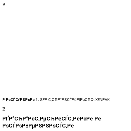
В
Р РёСЃСѓРЅРѕРє 1.
SFP
С‚СЂР°РЅСЃРёРІРµСЂС‹
XENPAK
В
РҐР°СЂР°РєС‚РµСЂРёСЃС‚РёРєРё Рё
РѕСЃРѕР±РµРЅРЅРѕСЃС‚Рё