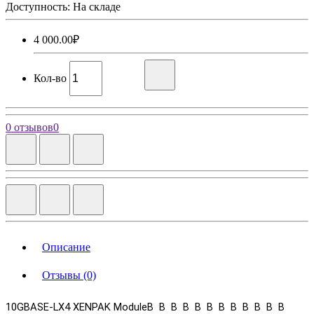
Доступность: На складе
4 000.00₽
Кол-во
0 отзывов
0
Описание
Отзывы (0)
10GBASE-LX4 XENPAK ModuleВ В В В В В В В В В В В