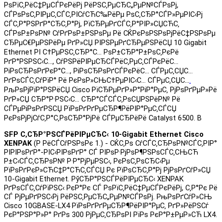
РѕРїС‚РёС‡РµСЃРєРёРј РёРЅС‚РµСЂС„РµР№СЃРѕРј,
СЃРѕРѕС‚РІРµС‚СЃС‚РІСѓСЋС‰РёРµ РѕС‚СЂР°СЃР»РµРІС‹Рј
СЃС‚Р°РЅРґР°СЂС‚Р°Рј, РїСЂРµРґСЃС‚Р°РІР»СЏСЋС‚
СЃРѕР±РѕР№ СѓРґРѕР±РЅРѕРµ Рё СЌРєРѕРЅРѕРјРёС‡РЅРѕРµ
СЂРµС€РµРЅРёРµ РґР»СЏ РІРЅРµРґСЂРµРЅРёСЏ 10 Gigabit
Ethernet РІ С†РµРЅС‚СЂР°С… РѕР±СЂР°Р±РѕС‚РєРё
РґР°РЅРЅС‹С…, СѓРЅРёРІРµСЂСЃРёС‚РµС‚СЃРєРёС…
РіРѕСЂРѕРґРєР°С…, РіРѕСЂРѕРґСЃРєРёС… СЃРµС‚СЏС…
РґРѕСЃС‚СѓРїР° Рё РєРѕР»СЊС†РµРІС‹С… СЃРµС‚СЏС…
.
РљРѕРјРїР°РЅРёСЏ
Cisco
РїСЂРµРґР»Р°РіР°РµС‚ РјРѕРґРµР»Рё
РґР»СЏ СЂР°Р·РЅС‹С… СЂР°СЃСЃС‚РѕСЏРЅРёР№ Рё
СЃРµРіРѕРґРЅСЏ РїРѕРґРґРµСЂР¶РёРІР°РµС‚СЃСЏ
РєРѕРјРјСѓС‚Р°С‚РѕСЂР°РјРё СЃРµСЂРёРё Catalyst 6500.
В
SFP
С‚СЂР°РЅСЃРёРІРµСЂС‹
10-Gigabit Ethernet Cisco
XENPAK
(Р РёСЃСѓРЅРѕРє 1.)
- СЌС‚Рѕ СѓСЃС‚СЂРѕР№СЃС‚РІР°
РІРІРѕРґР°-РІС‹РІРѕРґР° СЃ РІРѕР·РјРѕР¶РЅРѕСЃС‚СЊСЋ
Р±С‹СЃС‚СЂРѕР№ Р·Р°РјРµРЅС‹, РєРѕС‚РѕСЂС‹Рµ
РїРѕРґРєР»СЋС‡Р°СЋС‚СЃСЏ Рє РїРѕСЂС‚Р°Рј РјРѕРґСѓР»СЏ
10-Gigabit Ethernet. РўСЂР°РЅСЃРёРІРµСЂС‹ XENPAK
РґРѕСЃС‚СѓРїРЅС‹ РєР°Рє СЃ РѕРїС‚РёС‡РµСЃРєРёРј, С‚Р°Рє Рё
СЃ РјРµРґРЅС‹Рј РёРЅС‚РµСЂС„РµР№СЃРѕРј. РњРѕРґСѓР»СЊ
Cisco 10GBASE-
LX4
РїРѕРґРґРµСЂР¶РёРІР°РµС‚ РґР»РёРЅСѓ
РєР°РЅР°Р»Р° РґРѕ
300
РјРµС‚СЂРѕРІ РїРѕ РєР°Р±РµР»СЋ
LX4
.