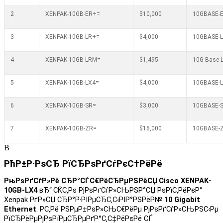
2
XENPAK-10GB-ER+=
$10,000
10GBASE-E
3
XENPAK-10GB-LR+=
$4,000
10GBASE-L
4
XENPAK-10GB-LRM=
$1,495
10G Base 
5
XENPAK-10GB-LX4=
$4,000
10GBASE-L
6
XENPAK-10GB-SR=
$3,000
10GBASE-S
7
XENPAK-10GB-ZR=
$16,000
10GBASE-Z
В
РћР±Р·РѕСЂ РїСЂРѕРґСѓРєС†РёРё
РњРѕРґСѓР»Рё СЂР°СЃС€РёСЂРµРЅРёСЏ
Cisco
XENPAK
-
10
GB-LX4
вЂ“
СЌС‚Рѕ РјРѕРґСѓР»СЊРЅР°СЏ РѕРїС‚РёРєР°
Xenpak
РґР»СЏ СЂР°Р·РІРµСЂС‚С‹РІР°РЅРёР№
10 Gigabit
Ethernet
. Р­С‚Рё РЅРµР±РѕР»СЊС€РёРµ РјРѕРґСѓР»СЊРЅС‹Рµ
РїСЂРёРµРјРѕРїРµСЂРµРґР°С‚С‡РёРєРё СЃ