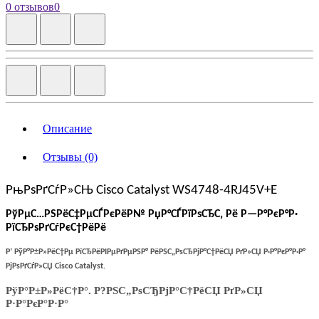
0 отзывов
0
Описание
Отзывы (0)
РњРѕРґСѓР»СЊ
Cisco Catalyst
WS4748-4RJ45V+E
РўРµС…РЅРёС‡РµСЃРєРёР№ РџР°СЃРїРѕСЂС‚ Рё Р—Р°РєР°Р·
РїСЂРѕРґСѓРєС†РёРё
Р’ РўР°Р±Р»РёС†Рµ РїСЂРёРІРµРґРµРЅР° РёРЅС„РѕСЂРјР°С†РёСЏ РґР»СЏ Р·Р°РєР°Р·Р°
РјРѕРґСѓР»СЏ Cisco Catalyst.
РўР°Р±Р»РёС†Р°. Р?РЅС„РѕСЂРјР°С†РёСЏ РґР»СЏ
Р·Р°РєР°Р·Р°