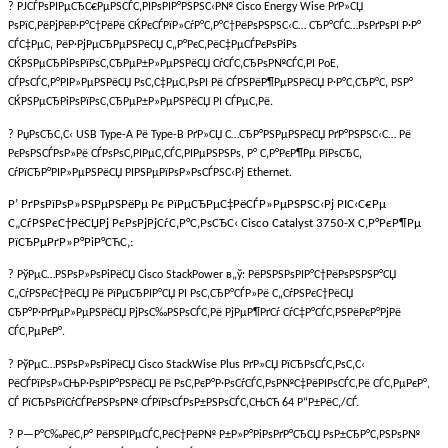
? РЈСЃРѕРІРµСЂС€РµРЅСЃС‚РІРѕРІР°РЅРЅС‹Р№ Cisco Energy Wise РґР»СЏ
РѕРїС‚РёРјРёР·Р°С†РёРё СЌРєСЃРїР»СѓР°С‚Р°С†РёРѕРЅРЅС‹С… СЂР°СЃС…РѕРґРѕРІ Р·Р°
СЃС‡РµС‚ РёР·РјРµСЂРµРЅРёСЏ С„Р°РєС‚РёС‡РµСЃРєРѕРіРѕ
СЌРЅРµСЂРіРѕРїРѕС‚СЂРµР±Р»РµРЅРёСЏ СѓСЃС‚СЂРѕР№СЃС‚РІ PoE,
СЃРѕСЃС‚Р°РІР»РµРЅРёСЏ РѕС‚С‡РµС‚РѕРІ Рё СЃРЅРёР¶РµРЅРёСЏ Р·Р°С‚СЂР°С‚ РЅР°
СЌРЅРµСЂРіРѕРїРѕС‚СЂРµР±Р»РµРЅРёСЏ РІ СЃРµС‚Рё.
? РџРѕСЂС‚С‹ USB Type-A Рё Type-B РґР»СЏ С…СЂР°РЅРµРЅРёСЏ РґР°РЅРЅС‹С… Рё
РєРѕРЅСЃРѕР»Рё СЃРѕРѕС‚РІРµС‚СЃС‚РІРµРЅРЅРѕ, Р° С‚Р°РєР¶Рµ РїРѕСЂС‚
СѓРїСЂР°РІР»РµРЅРёСЏ РІРЅРµРїРѕР»РѕСЃРЅС‹Рј Ethernet.
Р’ РґРѕРїРѕР»РЅРµРЅРёРµ Рє РїРµСЂРµС‡РёСЃР»РµРЅРЅС‹Рј РІС‹С€Рµ
С„СѓРЅРєС†РёСЏРј РєРѕРјРјСѓС‚Р°С‚РѕСЂС‹ Cisco Catalyst 3750-X С‚Р°РєР¶Рµ
РїСЂРµРґР»Р°РіР°СЋС‚:
? РўРµС…РЅРѕР»РѕРіРёСЏ Cisco StackPower в„ў: РёРЅРЅРѕРІР°С†РёРѕРЅРЅР°СЏ
С„СѓРЅРєС†РёСЏ Рё РїРµСЂРІР°СЏ РІ РѕС‚СЂР°СЃР»Рё С„СѓРЅРєС†РёСЏ
СЂР°Р·РґРµР»РµРЅРёСЏ РјРѕС‰РЅРѕСЃС‚Рё РјРµР¶РґСѓ СѓС‡Р°СЃС‚РЅРёРєР°РјРё
СЃС‚РµРєР°.
? РўРµС…РЅРѕР»РѕРіРёСЏ Cisco StackWise Plus РґР»СЏ РїСЂРѕСЃС‚РѕС‚С‹
РёСЃРїРѕР»СЊР·РѕРІР°РЅРёСЏ Рё РѕС‚РєР°Р·РѕСѓСЃС‚РѕР№С‡РёРІРѕСЃС‚Рё СЃС‚РµРєР°,
СЃ РїСЂРѕРїСѓСЃРєРЅРѕР№ СЃРїРѕСЃРѕР±РЅРѕСЃС‚СЊСЋ 64 Р“Р±РёС‚/СЃ.
? Р—Р°С‰РёС‚Р° РёРЅРІРµСЃС‚РёС†РёР№ Р±Р»Р°РіРѕРґР°СЂСЏ РѕР±СЂР°С‚РЅРѕР№