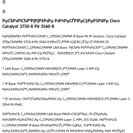
В
В
РџСЂРѕРіСЂР°РјРјРЅРѕРµ РѕР±РµСЃРїРµС‡РµРЅРёРµ
Cisco
Catalyst
3750-
X
Рё 3560-
X
РџРѕРјРёРјРѕ РЅР°Р±РѕСЂРѕРІ С„СѓРЅРєС†РёР№ IP Base Рё IP Services, Cisco Catalyst
СЃРµСЂРёР№ 3750-X Рё 3560-X РїРѕСЃС‚Р°РІР»СЏСЋС‚СЃСЏ СЃ РЅРѕРІС‹Рј
РЅР°Р±РѕСЂРѕРј С„СѓРЅРєС†РёР№ LAN Base. РўСЂРё РЅР°Р±РѕСЂР° С„СѓРЅРєС†РёР№,
РґРѕСЃС‚СѓРїРЅС‹Рµ РґР»СЏ РІСЃРµС… РєРѕРјРјСѓС‚Р°С‚РѕСЂРѕРІ Cisco Catalyst
СЃРµСЂРёР№ 3560-X Рё 3750-X:
? LAN Base: С„СѓРЅРєС†РёРё РєРѕРјРјСѓС‚Р°С†РёРё Layer 2 РґР»СЏ
РєРѕСЂРїРѕСЂР°С‚РёРІРЅРѕРіРѕ РґРѕСЃС‚СѓРїР°.
? IP Base: Р±Р°Р·РѕРІС‹Рµ С„СѓРЅРєС†РёРё РєРѕРјРјСѓС‚Р°С†РёРё Layer 3 РґР»СЏ
РєРѕСЂРїРѕСЂР°С‚РёРІРЅРѕРіРѕ РґРѕСЃС‚СѓРїР°.
? IP Services: СЂР°СЃС€РёСЂРµРЅРЅС‹Рµ С„СѓРЅРєС†РёРё РєРѕРјРјСѓС‚Р°С†РёРё Layer 3
(IPv4 Рё IPv6).
РќР°Р±РѕСЂ С„СѓРЅРєС†РёР№ LAN Base РІРєР»СЋС‡Р°РµС‚ РІ СЃРµР±Рµ
РєРѕРјРїР»РµРєСЃРЅС‹Рµ С„СѓРЅРєС†РёРё Layer 2, РґРѕ 255 VLAN. РќР°Р±РѕСЂ
С„СѓРЅРєС†РёР№ IP Base РїСЂРµРґРѕСЃС‚Р°РІР»СЏРµС‚ Р±Р°Р·РѕРІС‹Рµ
РєРѕСЂРїРѕСЂР°С‚РёРІРЅС‹Рµ СѓСЃР»СѓРіРё РІ РґРѕРїРѕР»РЅРµРЅРёРµ РєРѕ РІСЃРµРј