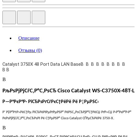
Описание
Отзывы (0)
Catalyst 3750X 48 Port Data LAN BaseВ В В В В В В В В
В В
В
РљРѕРјРјСѓС‚Р°С‚РѕСЂ
Cisco Catalyst
WS-C3750X-48T-L
Р—Р°РєР°Р· РїСЂРѕРґСѓРєС†РёРё Рё Р¦РµРЅС‹
Р’ РўР°Р±Р»РёС†Рµ РїСЂРёРІРµРґРµРЅР° РёРЅС„РѕСЂРјР°С†РёСЏ РґР»СЏ Р·Р°РєР°Р·Р°
РєРѕРјРјСѓС‚Р°С‚РѕСЂРѕРІ Рё С†РµРЅР° Cisco Catalyst СЃРµСЂРёРё 3750-
X
.
В