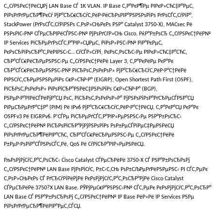
С„СѓРЅРєС†РёСЏРј LAN Base СЃ 1K VLAN. IP Base С‚Р°РєР¶Рµ РІРєР»СЋС‡Р°РµС‚
РїРѕРґРґРµСЂР¶РєСѓ РјР°СЂС€СЂСѓС‚РёР·РёСЂРѕРІР°РЅРЅРѕРіРѕ РґРѕСЃС‚СѓРїР°,
StackPower (РґРѕСЃС‚СѓРїРЅРѕ С‚РѕР»СЊРєРѕ РЅР° Catalyst 3750-X), MACsec Рё
РЅРѕРІС‹Р№ СЃРµСЂРІРёСЃРЅС‹Р№ РјРѕРґСѓР»СЊ Cisco. РќР°Р±РѕСЂ С„СѓРЅРєС†РёР№
IP Services РїСЂРµРґРѕСЃС‚Р°РІР»СЏРµС‚ РїРѕР»РЅС‹Р№ РїР°РєРµС‚
РєРѕСЂРїРѕСЂР°С‚РёРІРЅС‹С… СѓСЃР»СѓРі, РєРѕС‚РѕСЂС‹Рµ РІРєР»СЋС‡Р°СЋС‚
СЂР°СЃС€РёСЂРµРЅРЅС‹Рµ С„СѓРЅРєС†РёРё Layer 3, С‚Р°РєРёРµ РєР°Рє
СЂР°СЃС€РёСЂРµРЅРЅС‹Р№ РїСЂРѕС‚РѕРєРѕР» РјР°СЂС€СЂСѓС‚РёР·Р°С†РёРё
РІРЅСѓС‚СЂРµРЅРЅРµРіРѕ С€Р»СЋР·Р° (EIGRP), Open Shortest Path First (OSPF),
РїСЂРѕС‚РѕРєРѕР» РїРѕРіСЂР°РЅРёС‡РЅРѕРіРѕ С€Р»СЋР·Р° (BGP),
РЅРµР·Р°РІРёСЃРёРјР°СЏ РѕС‚ РїСЂРѕС‚РѕРєРѕР»Р° РјРЅРѕРіРѕР°РґСЂРµСЃРЅР°СЏ
РїРµСЂРµРґР°С‡Р° (PIM) Рё IPv6 РјР°СЂС€СЂСѓС‚РёР·Р°С†РёСЏ, С‚Р°РєР°СЏ РєР°Рє
OSPFv3 Рё EIGRPv6. Р’СЃРµ РїСЂРµРґСЃС‚Р°РІР»РµРЅРЅС‹Рµ РЅР°Р±РѕСЂС‹
С„СѓРЅРєС†РёР№ РїСЂРѕРіСЂР°РјРјРЅРѕРіРѕ РѕР±РµСЃРїРµС‡РµРЅРёСЏ
РїРѕРґРґРµСЂР¶РёРІР°СЋС‚ СЂР°СЃС€РёСЂРµРЅРЅС‹Рµ С„СѓРЅРєС†РёРё
Р±РµР·РѕРїР°СЃРЅРѕСЃС‚Рё, QoS Рё СѓРїСЂР°РІР»РµРЅРёСЏ.
РљРѕРјРјСѓС‚Р°С‚РѕСЂС‹ Cisco Catalyst СЃРµСЂРёРё 3750-X СЃ РЅР°Р±РѕСЂРѕРј
С„СѓРЅРєС†РёР№ LAN Base РјРѕРіСѓС‚ Р±С‹С‚СЊ РѕР±СЉРµРґРёРЅРµРЅС‹ РІ СЃС‚РµРє
С‚РѕР»СЊРєРѕ СЃ РґСЂСѓРіРёРјРё РєРѕРјРјСѓС‚Р°С‚РѕСЂР°РјРё Cisco Catalyst
СЃРµСЂРёРё 3750
?
X LAN Base. РЎРјРµС€Р°РЅРЅС‹Р№ СЃС‚РµРє РєРѕРјРјСѓС‚Р°С‚РѕСЂР°
LAN Base СЃ РЅР°Р±РѕСЂРѕРј С„СѓРЅРєС†РёР№ IP Base РёР»Рё IP Services РЅРµ
РїРѕРґРґРµСЂР¶РёРІР°РµС‚СЃСЏ.