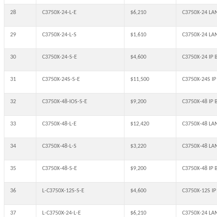
28
C3750X-24-L-E
$6,210
C3750X-24 LAN 
29
C3750X-24-L-S
$1,610
C3750X-24 LAN
30
C3750X-24-S-E
$4,600
C3750X-24 IP B
31
C3750X-24S-S-E
$11,500
C3750X-24S IP 
32
C3750X-48-IOS-S-E
$9,200
C3750X-48 IP B
33
C3750X-48-L-E
$12,420
C3750X-48 LAN 
34
C3750X-48-L-S
$3,220
C3750X-48 LAN
35
C3750X-48-S-E
$9,200
C3750X-48 IP B
36
L-C3750X-12S-S-E
$4,600
C3750X-12S IP 
37
L-C3750X-24-L-E
$6,210
C3750X-24 LAN 