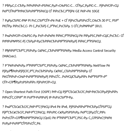
? Р§РµС‚С‹СЂРµ РґРѕРїРѕР»РЅРёС‚РµР»СЊРЅС‹С… СЃРµС‚РµРІС‹С… РјРѕРґСѓР»СЏ
РєР°СЃРєР°РґРёСЂРѕРІР°РЅРёСЏ СЃ РїРѕСЂС‚Р°РјРё GE РёР»Рё 10GE
? РџРµСЂРІС‹Р№ РІ РѕС‚СЂР°СЃР»Рё PoE + СЃ РјРѕС‰РЅРѕСЃС‚СЊСЋ 30 Р’С‚ РЅР°
РІСЃРµ РїРѕСЂС‚С‹ РІ С„РѕСЂРј-С„Р°РєС‚РѕСЂРµ 1 СЃС‚РѕР№РєР° (RU).
? РњРѕРґСѓР»СЊРЅС‹Рµ Р±Р»РѕРєРё РїРёС‚Р°РЅРёСЏ Рё РІРµРЅС‚РёР»СЏС‚РѕСЂС‹ СЃ
РґРІРѕР№РЅС‹Рј СЂРµР·РµСЂРІРёСЂРѕРІР°РЅРёРµРј РїРёС‚Р°РЅРёСЏ.
?
РђРїРїР°СЂР°С‚РЅРѕРµ
С€РёС„СЂРѕРІР°РЅРёРµ
Media Access Control Security
(MACsec).
? Р“РёР±РєРѕРµ Р°РїРїР°СЂР°С‚РЅРѕРµ С€РёС„СЂРѕРІР°РЅРёРµ NetFlow Рё
РјРµР¶РєРѕРјРјСѓС‚Р°С‚РѕСЂРЅРѕРµ С€РёС„СЂРѕРІР°РЅРёРµ СЃ
РёСЃРїРѕР»СЊР·РѕРІР°РЅРёРµРј РІРѕСЃС…РѕРґСЏС‰РµРіРѕ РєР°РЅР°Р»Р°
СЃР»СѓР¶РµР±РЅРѕРіРѕ РјРѕРґСѓР»СЏ.
? Open Shortest Path First (OSPF) РґР»СЏ РјР°СЂС€СЂСѓС‚РёР·РёСЂСѓРµРјРѕРіРѕ
РґРѕСЃС‚СѓРїР° РІ Р±Р°Р·РѕРІРѕРј IP-РѕР±СЂР°Р·Рµ.
? РњР°СЂС€СЂСѓС‚РёР·Р°С†РёСЏ IPv4 Рё IPv6, РјРЅРѕРіРѕР°РґСЂРµСЃРЅР°СЏ
РјР°СЂС€СЂСѓС‚РёР·Р°С†РёСЏ, РїРѕРІС‹С€РµРЅРЅРѕРµ РєР°С‡РµСЃС‚РІРѕ
РѕР±СЃР»СѓР¶РёРІР°РЅРёСЏ (QoS) Рё Р°РїРїР°СЂР°С‚РЅС‹Рµ С„СѓРЅРєС†РёРё
Р±РµР·РѕРїР°СЃРЅРѕСЃС‚Рё.