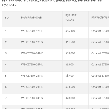
РўР°Р±Р»РёС†Р°. Р?РЅС„РѕСЂРјР°С†РёСЏ РґР»СЏ Р·Р°РєР°Р·Р° Рё
С†РµРЅС‹
Р¦РµРЅР°
в„–
РњРѕРґРµР»СЊВ
РћРїРёСЃР°РЅ
(USD)В
1
WS-C3750X-12S-E
$16,100
Catalyst 3750X
2
WS-C3750X-12S-S
$11,500
Catalyst 3750X
3
WS-C3750X-24P-E
$13,000
Catalyst 3750X
4
WS-C3750X-24P-L
$6,900
Catalyst 3750
5
WS-C3750X-24P-S
$8,400
Catalyst 3750X
6
WS-C3750X-24S-E
$34,500
Catalyst 3750X
7
WS-C3750X-24S-S
$23,000
Catalyst 3750X