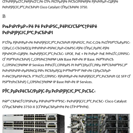
СЃРѕРІРјРµСЃС‚РёРјРѕСЃС‚Рё СЃРѕ РІСЃРµРјРё РґСЂСѓРіРёРјРё РјРѕРґРµР»СЏРјРё
РєРѕРјРјСѓС‚Р°С‚РѕСЂРѕРІ Cisco Catalyst СЃРµСЂРёРё 3750.
В
РњРѕРґРµР»Рё Рё РєРѕРЅС„РёРіСѓСЂР°С†РёРё
РєРѕРјРјСѓС‚Р°С‚РѕСЂРѕРІ
Р’СЃРµ РјРѕРґРµР»Рё РєРѕРјРјСѓС‚Р°С‚РѕСЂРѕРІ РјРѕРіСѓС‚ Р±С‹С‚СЊ РѕСЃРЅР°С‰РµРЅС‹
С‡РµС‚С‹СЂСЊРјСЏ РґРѕРїРѕР»РЅРёС‚РµР»СЊРЅС‹РјРё СЃРµС‚РµРІС‹РјРё
РјРѕРґСѓР»СЏРјРё. РљРѕРјРјСѓС‚Р°С‚РѕСЂС‹ UPOE, PoE + Рё Р±РµР· PoE РґРѕСЃС‚СѓРїРЅС‹
СЃ РЅР°Р±РѕСЂРѕРј С„СѓРЅРєС†РёР№ LAN Base РёР»Рё IP Base. РќР°Р±РѕСЂ
С„СѓРЅРєС†РёР№ IP Services РґРѕСЃС‚СѓРїРµРЅ РІ РєР°С‡РµСЃС‚РІРµ РІР°СЂРёР°РЅС‚Р°
РѕР±РЅРѕРІР»РµРЅРёСЏ РІРѕ РІСЂРµРјСЏ Р·Р°РєР°Р·Р° РёР»Рё С‡РµСЂРµР·
Р»РёС†РµРЅР·РёСЋ. Р”РѕСЃС‚СѓРїРЅС‹ РјРѕРґРµР»Рё РєРѕРјРјСѓС‚Р°С‚РѕСЂРѕРІ GE SFP СЃ
РЅР°Р±РѕСЂРѕРј С„СѓРЅРєС†РёР№ IP Base РёР»Рё IP Services.
РЎС‚РµРєРёСЂСѓРµРјС‹Рµ РєРѕРјРјСѓС‚Р°С‚РѕСЂС‹
РќР° СЂРёСЃСѓРЅРєРµ РїРѕРєР°Р·Р°РЅС‹ РєРѕРјРјСѓС‚Р°С‚РѕСЂС‹ Cisco Catalyst
СЃРµСЂРёРё 3750-X (СЃРїРµСЂРµРґРё Рё СЃР·Р°РґРё).