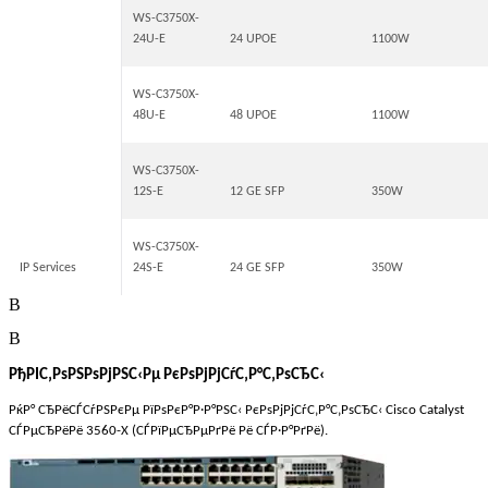
WS-C3750X-
24U-E
24 UPOE
1100W
WS-C3750X-
48U-E
48 UPOE
1100W
WS-C3750X-
12S-E
12 GE SFP
350W
WS-C3750X-
IP Services
24S-E
24 GE SFP
350W
В
В
РђРІС‚РѕРЅРѕРјРЅС‹Рµ РєРѕРјРјСѓС‚Р°С‚РѕСЂС‹
РќР° СЂРёСЃСѓРЅРєРµ РїРѕРєР°Р·Р°РЅС‹ РєРѕРјРјСѓС‚Р°С‚РѕСЂС‹ Cisco Catalyst
СЃРµСЂРёРё 3560-X (СЃРїРµСЂРµРґРё Рё СЃР·Р°РґРё).