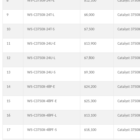
8
WS-C3750X-24T-E
$12,100
Catalyst 3750X
9
WS-C3750X-24T-L
$6,000
Catalyst 3750
10
WS-C3750X-24T-S
$7,500
Catalyst 3750X
11
WS-C3750X-24U-E
$13,900
Catalyst 3750X
12
WS-C3750X-24U-L
$7,800
Catalyst 3750
13
WS-C3750X-24U-S
$9,300
Catalyst 3750X
14
WS-C3750X-48P-E
$24,200
Catalyst 3750X
15
WS-C3750X-48PF-E
$25,300
Catalyst 3750X
16
WS-C3750X-48PF-L
$13,100
Catalyst 3750X
17
WS-C3750X-48PF-S
$16,100
Catalyst 3750X