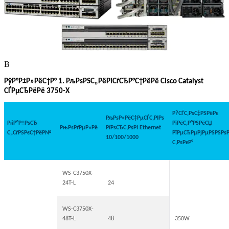
В
РўР°Р±Р»РёС†Р° 1. РљРѕРЅС„РёРіСѓСЂР°С†РёРё Cisco Catalyst
СЃРµСЂРёРё 3750-X
Р?СЃС‚РѕС‡РЅРёРє
РљРѕР»РёС‡РµСЃС‚РІРѕ
РќР°Р±РѕСЂ
РїРёС‚Р°РЅРёСЏ
РњРѕРґРµР»Рё
РїРѕСЂС‚РѕРІ Ethernet
С„СѓРЅРєС†РёР№
РїРµСЂРµРјРµРЅРЅРѕР
10/100/1000
С‚РѕРєР°
WS-C3750X-
24T-L
24
WS-C3750X-
48T-L
48
350W