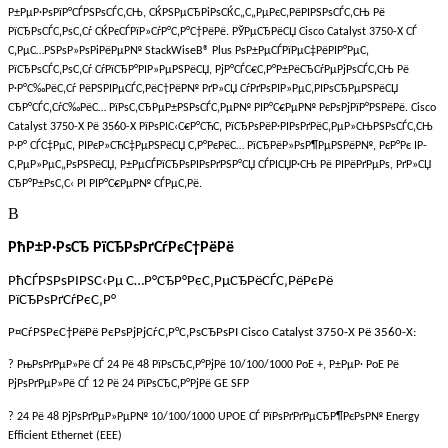
Р±РµР·РѕРїР°СЃРЅРѕСЃС‚СЊ, СЌРЅРµСЂРіРѕСЌС„С„РµРєС‚РёРІРЅРѕСЃС‚СЊ Рё
РїСЂРѕСЃС‚РѕС‚Сѓ СЌРєСЃРїР»СѓР°С‚Р°С†РёРё. РЎРµСЂРёСЏ Cisco Catalyst 3750-X СЃ
С‚РµС…РЅРѕР»РѕРіРёРµР№ StackWiseВ® Plus РѕР±РµСЃРїРµС‡РёРІР°РµС‚
РїСЂРѕСЃС‚РѕС‚Сѓ СѓРїСЂР°РІР»РµРЅРёСЏ, РјР°СЃС€С‚Р°Р±РёСЂСѓРµРјРѕСЃС‚СЊ Рё
Р·Р°С‰РёС‚Сѓ РёРЅРІРµСЃС‚РёС†РёР№ РґР»СЏ СѓРґРѕРІР»РµС‚РІРѕСЂРµРЅРёСЏ
СЂР°СЃС‚СѓС‰РёС… РїРѕС‚СЂРµР±РЅРѕСЃС‚РµР№ РІР°С€РµР№ РєРѕРјРїР°РЅРёРё. Cisco
Catalyst 3750-X Рё 3560-X РїРѕРІС‹С€Р°СЋС‚ РїСЂРѕРёР·РІРѕРґРёС‚РµР»СЊРЅРѕСЃС‚СЊ
Р·Р° СЃС‡РµС‚ РІРєР»СЋС‡РµРЅРёСЏ С‚Р°РєРёС… РїСЂРёР»РѕР¶РµРЅРёР№, РєР°Рє IP-
С‚РµР»РµС„РѕРЅРёСЏ, Р±РµСЃРїСЂРѕРІРѕРґРЅР°СЏ СЃРІСЏР·СЊ Рё РІРёРґРµРѕ, РґР»СЏ
СЂР°Р±РѕС‚С‹ РІ РІР°С€РµР№ СЃРµС‚Рё.
В
РћР±Р·РѕСЂ РїСЂРѕРґСѓРєС†РёРё
РћСЃРЅРѕРІРЅС‹Рµ С…Р°СЂР°РєС‚РµСЂРёСЃС‚РёРєРё
РїСЂРѕРґСѓРєС‚Р°
Р¤СѓРЅРєС†РёРё РєРѕРјРјСѓС‚Р°С‚РѕСЂРѕРІ Cisco Catalyst 3750-X Рё 3560-X:
? РњРѕРґРµР»Рё СЃ 24 Рё 48 РїРѕСЂС‚Р°РјРё 10/100/1000 PoE +, Р±РµР· PoE Рё
РјРѕРґРµР»Рё СЃ 12 Рё 24 РїРѕСЂС‚Р°РјРё GE SFP
? 24 Рё 48 РјРѕРґРµР»РµР№ 10/100/1000 UPOE СЃ РїРѕРґРґРµСЂР¶РєРѕР№ Energy
Efficient Ethernet (EEE)