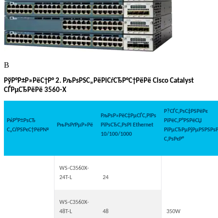
В
РўР°Р±Р»РёС†Р° 2. РљРѕРЅС„РёРіСѓСЂР°С†РёРё Cisco Catalyst
СЃРµСЂРёРё 3560-X
Р?СЃС‚РѕС‡РЅРёРє
РљРѕР»РёС‡РµСЃС‚РІРѕ
РќР°Р±РѕСЂ
РїРёС‚Р°РЅРёСЏ
РњРѕРґРµР»Рё
РїРѕСЂС‚РѕРІ Ethernet
С„СѓРЅРєС†РёР№
РїРµСЂРµРјРµРЅРЅРѕР
10/100/1000
С‚РѕРєР°
WS-C3560X-
24T-L
24
WS-C3560X-
48T-L
48
350W