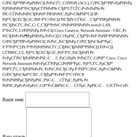
СѓРїСЂР°РІР»РµРЅРёСЏ РґРѕСЃС‚СѓРїРѕРј (ACL), СѓРїСЂР°РІР»РµРЅРёРµ
РјРЅРѕРіРѕР°РґСЂРµСЃРЅРѕР№ СЂР°СЃСЃС‹Р»РєРѕР№ Рё
РІС‹СЃРѕРєРѕРїСЂРѕРёР·РІРѕРґРёС‚РµР»СЊРЅР°СЏ IP-
РјР°СЂС€СЂСѓС‚РёР·Р°С†РёСЏ РїСЂРё СЃРѕС…СЂР°РЅРµРЅРёРё
РїСЂРѕСЃС‚РѕС‚С‹ С‚СЂР°РґРёС†РёРѕРЅРЅРѕРіРѕ
switch
LAN.
Р”РѕСЃС‚СѓРїРЅРѕРµ РґР»СЏ Cisco Catalyst, Network Assistant - СЌС‚Рѕ
РїСЂРёР»РѕР¶РµРЅРёРµ РґР»СЏ С†РµРЅС‚СЂР°Р»РёР·РѕРІР°РЅРЅРѕРіРѕ
СѓРїСЂР°РІР»РµРЅРёСЏ, РєРѕС‚РѕСЂРѕРµ СѓРїСЂРѕС‰Р°РµС‚
Р·Р°РґР°С‡Рё Р°РґРјРёРЅРёСЃС‚СЂРёСЂРѕРІР°РЅРёСЏ РґР»СЏ
СЃРІРёС‚С‡, РјР°СЂС€СЂСѓС‚РёР·Р°С‚РѕСЂРѕРІ Рё
Р±РµСЃРїСЂРѕРІРѕРґРЅС‹С… С‚РѕС‡РµРє РґРѕСЃС‚СѓРїР° Cisco. Cisco
Network Assistant РѕР±РµСЃРїРµС‡РёРІР°РµС‚ РјР°СЃС‚РµСЂР°
РЅР°СЃС‚СЂРѕР№РєРё, РєРѕС‚РѕСЂС‹Рµ Р·РЅР°С‡РёС‚РµР»СЊРЅРѕ
СѓРїСЂРѕС‰Р°СЋС‚ СЂРµР°Р»РёР·Р°С†РёСЋ
РєРѕРЅРІРµСЂРіРµРЅС‚РЅС‹С… СЃРµС‚РµР№ Рё
РёРЅС‚РµР»Р»РµРєС‚СѓР°Р»СЊРЅС‹С… СЃРµС‚РµРІС‹С… СѓСЃР»СѓРі.
Ваше имя:
Ваш отзыв