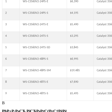
1
WS-C3560V2-24PS-E
$6,390
Catalyst 35
2
WS-C3560V2-24PS-S
$4,195
Catalyst 35
3
WS-C3560V2-24TS-E
$5,490
Catalyst 35
4
WS-C3560V2-24TS-S
$3,295
Catalyst 35
5
WS-C3560V2-24TS-SD
$3,845
Catalyst 35
6
WS-C3560V2-48PS-S
$6,995
Catalyst 35
7
WS-C3560V2-48PS-SM
$19,485
Catalyst 35
8
WS-C3560V2-48TS-E
$7,690
Catalyst 35
9
WS-C3560V2-48TS-S
$5,495
Catalyst 35
В
РћР±Р·РѕСЂ РїСЂРѕРґСѓРєС†РёРё