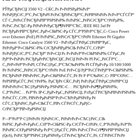
РЎРµСЂРёСЏ 3560
V
2 - СЌС‚Рѕ Р»РёРЅРµР№РєР°
РєРѕРјРјСѓС‚Р°С‚РѕСЂРѕРІ РєРѕСЂРїРѕСЂР°С‚РёРІРЅРѕРіРѕ РєР»Р°СЃСЃР°
СЃ С„РёРєСЃРёСЂРѕРІР°РЅРЅРѕР№ РєРѕРЅС„РёРіСѓСЂР°С†РёРµР№,
РєРѕС‚РѕСЂС‹Рµ РїРѕРґРґРµСЂР¶РёРІР°СЋС‚ IEEE 802.3af Рё
РїСЂРµРґРІР°СЂРёС‚РµР»СЊРЅС‹Рµ СЃС‚Р°РЅРґР°СЂС‚С‹ Cisco Power
over Ethernet (PoE) РІ РєРѕРЅС„РёРіСѓСЂР°С†РёРё Ethernet Рё Gigabit
Ethernet. Cisco Catalyst 3560
V
2 - РѕР±РµСЃРїРµС‡РёРІР°РµС‚
РёРґРµР°Р»СЊРЅС‹Р№ СѓСЂРѕРІРµРЅСЊ РґРѕСЃС‚СѓРїР°
РєРѕРјРјСѓС‚Р°С‚РѕСЂР° РґР»СЏ Рє Р»РѕРєР°Р»СЊРЅРѕР№ СЃРµС‚Рё
РјР°Р»РѕРіРѕ РїСЂРµРґРїСЂРёСЏС‚РёСЏ РёР»Рё РІ РѕС„РёСЃР°С…
С„РёР»РёР°Р»РѕРІ
,
СЃРѕС‡РµС‚Р°СЋС‰РёР№ РІ СЃРµР±Рµ 10/100/1000
Рё РєРѕРЅС„РёРіСѓСЂР°С†РёРё PoE РґР»СЏ РјР°РєСЃРёРјР°Р»СЊРЅРѕР№
РїСЂРѕРёР·РІРѕРґРёС‚РµР»СЊРЅРѕСЃС‚Рё Рё Р·Р°С‰РёС‚С‹ РІР°С€РёС…
РёРЅРІРµСЃС‚РёС†РёР№. РџСЂРё СЌС‚РѕРј РѕР±РµСЃРїРµС‡РёРІР°СЏ
РїРѕРґРєР»СЋС‡РµРЅРёРµ РЅРѕРІС‹С… РїСЂРёР»РѕР¶РµРЅРёР№,
С‚Р°РєРёС… РєР°Рє IP-С‚РµР»РµС„РѕРЅРёСЏ, Р±РµСЃРїСЂРѕРІРѕРґРЅРѕР№
РґРѕСЃС‚СѓРї, РІРёРґРµРѕРЅР°Р±Р»СЋРґРµРЅРёРµ Рё
СЃС‚СЂРѕРёС‚РµР»СЊСЃС‚РІРѕ СЃРёСЃС‚РµРјС‹
СѓРїСЂР°РІР»РµРЅРёСЏ.
Р—Р°РєР°Р·С‡РёРєРё РјРѕРіСѓС‚ РїРѕРґРєР»СЋС‡РёС‚СЊ
РёРЅС‚РµР»Р»РµРєС‚СѓР°Р»СЊРЅС‹Рµ СѓСЃР»СѓРіРё, С‚Р°РєРёРµ РєР°Рє
РїРѕРІС‹С€РµРЅРЅРѕРµ РєР°С‡РµСЃС‚РІРѕ РѕР±СЃР»СѓР¶РёРІР°РЅРёСЏ
(QoS), РѕРіСЂР°РЅРёС‡РµРЅРёРµ СЃРєРѕСЂРѕСЃС‚Рё, СЃРїРёСЃРєРё