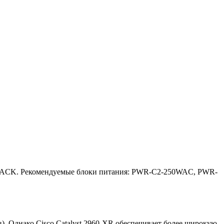
TACK. Рекомендуемые блоки питания: PWR-C2-250WAC, PWR-
. Однако Cisco Catalyst 2960-XR обеспечивает более широкую