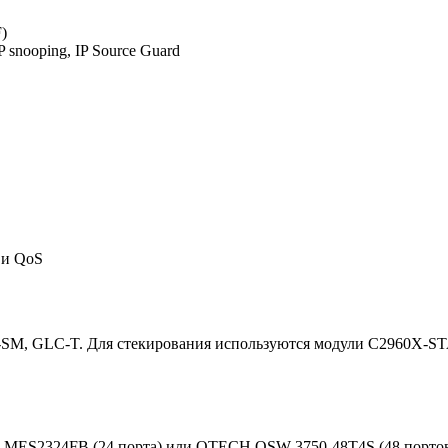
)
nooping, IP Source Guard
 и QoS
SM, GLC-T. Для стекирования используются модули C2960X-S
x MES2324FB (24 порта) или QTECH QSW-3750-48T4S (48 портов)