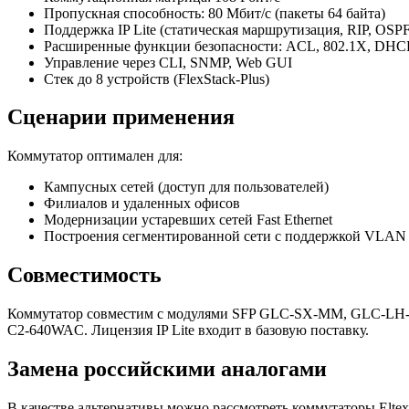
Пропускная способность: 80 Мбит/с (пакеты 64 байта)
Поддержка IP Lite (статическая маршрутизация, RIP, OSPF
Расширенные функции безопасности: ACL, 802.1X, DHCP s
Управление через CLI, SNMP, Web GUI
Стек до 8 устройств (FlexStack-Plus)
Сценарии применения
Коммутатор оптимален для:
Кампусных сетей (доступ для пользователей)
Филиалов и удаленных офисов
Модернизации устаревших сетей Fast Ethernet
Построения сегментированной сети с поддержкой VLAN
Совместимость
Коммутатор совместим с модулями SFP GLC-SX-MM, GLC-LH-
C2-640WAC. Лицензия IP Lite входит в базовую поставку.
Замена российскими аналогами
В качестве альтернативы можно рассмотреть коммутаторы Elte