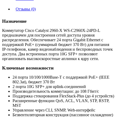
Отзывы (0)
Назначение
Коммутатор Cisco Catalyst 2960-X WS-C2960X-24PD-L
предназначен для построения сетей доступа уровня
распределения. Обеспечивает 24 порта Gigabit Ethernet с
поддержкой PoE+ (суммарный бюджет 370 Вт) для питания
IP-телефонов, камер видеонаблюдения и беспроводных точек
доступа. Два встроенных порта 10G SFP+ позволяют
организовать высокоскоростные аплинки к ядру сети.
Ключевые возможности
24 порта 10/100/1000Base-T с поддержкой PoE+ (IEEE
802.3at), бюджет 370 Вт
2 порта 10G SFP+ для uplink-соединений
Производительность коммутации: до 108 Гбит/с
Поддержка стекирования FlexStack-Plus (до 4 устройств)
Расширенные функции QoS, ACL, VLAN, STP, RSTP,
MST
Управление через CLI, SNMP, Web-интерфейс
Безвентиляторная конструкция (пассивное охлаждение)