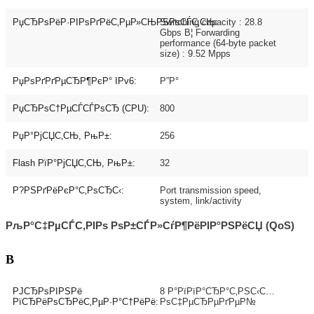
РџСЂРѕРёР·РІРѕРґРёС‚РµР»СЊРЅРѕСЃС‚СЊ:
Switching capacity : 28.8
Gbps В¦ Forwarding
performance (64-byte packet
size) : 9.52 Mpps
РџРѕРґРґРµСЂР¶РєР° IPv6:
Р”Р°
РџСЂРѕС†РµСЃСЃРѕСЂ (CPU):
800
РџР°РјСЏС‚СЊ, РњР±:
256
Flash РїР°РјСЏС‚СЊ, РњР±:
32
Р?РЅРґРёРєР°С‚РѕСЂС‹:
Port transmission speed,
system, link/activity
РљР°С‡РµСЃС‚РІРѕ РѕР±СЃР»СѓР¶РёРІР°РЅРёСЏ (QoS)
В
РЈСЂРѕРІРЅРё
8 Р°РїРїР°СЂР°С‚РЅС‹С…
РїСЂРёРѕСЂРёС‚РµР·Р°С†РёРё:
РѕС‡РµСЂРµРґРµР№