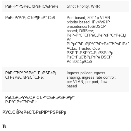
РџР»Р°РЅРёСЂРѕРІС‰РёРє:
Strict Priority, WRR
РџРѕРґРґРµСЂР¶РєР° CoS:
Port based; 802.1p VLAN
priority based; IPv4/v6 IP
precedence/ToS/DSCP
based; DiffServ;
РєР»Р°СЃСЃРёС„РёРєР°С†РёСЏ
Рё
РїРµСЂРµРјР°СЂРєРёСЂРѕРІРєР
ACLs, Trusted QoS
РЅР°Р·РЅР°С‡РµРЅРёРµ
РѕС‡РµСЂРµРґРё DSCP
Рё 802.1p/CoS
РћРіСЂР°РЅРёС‡РµРЅРёРµ
Ingress policer; egress
СЃРєРѕСЂРѕСЃС‚Рё:
shaping, ingress rate control;
per VLAN, per port, flow
based
РџСЂРµРґРѕС‚РІСЂР°С‰РµРЅРёРµ
Р”Р°
Р·Р°С‚РѕСЂРѕРІ:
РЎС‚СЌРєРёСЂРѕРІР°РЅРёРµ
В