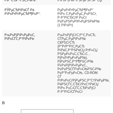
РіР°СЂР°РЅС‚РёРё:
РїРѕР¶РёР·РЅРµРЅРЅР°СЏ
РЎРµСЂРІРёСЃ Рё
РџРѕРґРґРµСЂР¶РєР°
РїРѕРґРґРµСЂР¶РєР°:
РїРѕ С‚РµР»РµС„РѕРЅСѓ,
Р·Р°РіСЂСѓР·РєСѓ
РѕР±РЅРѕРІР»РµРЅРёР№
(1 РіРѕРґ)
РљРѕРјРїР»РµРєС‚
РљРѕРјРјСѓС‚Р°С‚РѕСЂ,
РїРѕСЃС‚Р°РІРєРё:
СЃРµС‚РµРІРѕР№
С€РЅСѓСЂ
(Р°РґР°РїС‚РµСЂ
РїРёС‚Р°РЅРёСЏ РґР»СЏ
РЅРµРєРѕС‚СЂС‹С…
РјРѕРґРµР»РµР№),
РјРѕРЅС‚Р°Р¶РЅС‹Р№
РєРѕРјРїР»РµРєС‚,
РєРѕРЅСЃРѕР»СЊРЅС‹Р№
РєР°Р±РµР»СЊ, CD-ROM
СЃ
РґРѕРєСѓРјРµРЅС‚Р°С†РёРµР№,
РёРЅСЃС‚СЂСѓРєС†РёСЏ
РїРѕ Р±С‹СЃС‚СЂРѕРјСѓ
Р·Р°РїСѓСЃРєСѓ
В