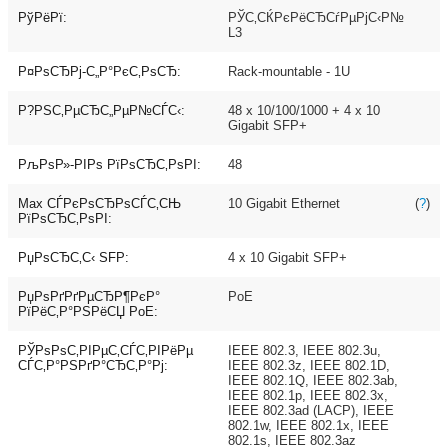
РўРёРї:
РЎС‚СЌРєРёСЂСѓРµРјС‹Р№
L3
Р¤РѕСЂРј-С„Р°РєС‚РѕСЂ:
Rack-mountable - 1U
Р?РЅС‚РµСЂС„РµР№СЃС‹:
48 x 10/100/1000 + 4 x 10
Gigabit SFP+
РљРѕР»-РІРѕ РїРѕСЂС‚РѕРІ:
48
Max СЃРєРѕСЂРѕСЃС‚СЊ
10 Gigabit Ethernet
(
?
)
РїРѕСЂС‚РѕРІ:
РџРѕСЂС‚С‹ SFP:
4 x 10 Gigabit SFP+
РџРѕРґРґРµСЂР¶РєР°
PoE
РїРёС‚Р°РЅРёСЏ PoE:
РЎРѕРѕС‚РІРµС‚СЃС‚РІРёРµ
IEEE 802.3, IEEE 802.3u,
СЃС‚Р°РЅРґР°СЂС‚Р°Рј:
IEEE 802.3z, IEEE 802.1D,
IEEE 802.1Q, IEEE 802.3ab,
IEEE 802.1p, IEEE 802.3x,
IEEE 802.3ad (LACP), IEEE
802.1w, IEEE 802.1x, IEEE
802.1s, IEEE 802.3az