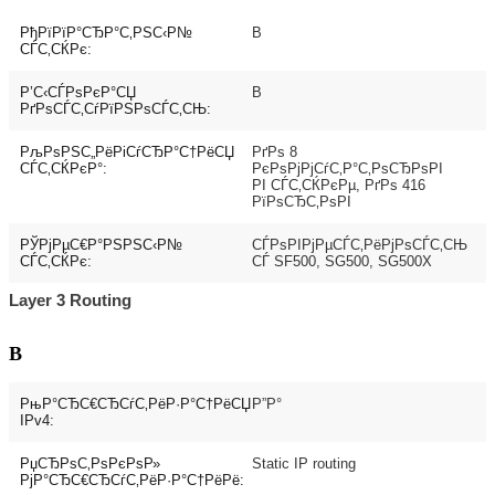
РђРїРїР°СЂР°С‚РЅС‹Р№
В
СЃС‚СЌРє:
Р’С‹СЃРѕРєР°СЏ
В
РґРѕСЃС‚СѓРїРЅРѕСЃС‚СЊ:
РљРѕРЅС„РёРіСѓСЂР°С†РёСЏ
РґРѕ 8
СЃС‚СЌРєР°:
РєРѕРјРјСѓС‚Р°С‚РѕСЂРѕРІ
РІ СЃС‚СЌРєРµ, РґРѕ 416
РїРѕСЂС‚РѕРІ
РЎРјРµС€Р°РЅРЅС‹Р№
СЃРѕРІРјРµСЃС‚РёРјРѕСЃС‚СЊ
СЃС‚СЌРє:
СЃ SF500, SG500, SG500X
Layer 3 Routing
В
РњР°СЂС€СЂСѓС‚РёР·Р°С†РёСЏ
Р”Р°
IPv4:
РџСЂРѕС‚РѕРєРѕР»
Static IP routing
РјР°СЂС€СЂСѓС‚РёР·Р°С†РёРё: