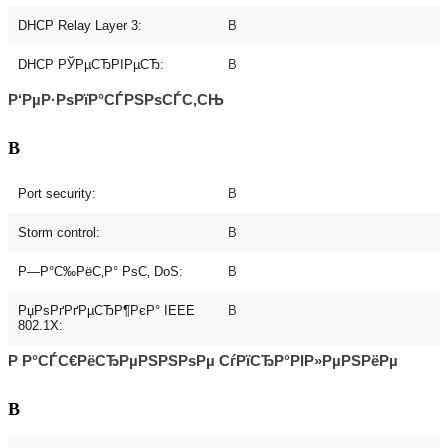
DHCP Relay Layer 3:
В
DHCP РЎРµСЂРІРµСЂ:
В
Р‘РµР·РѕРїР°СЃРЅРѕСЃС‚СЊ
В
Port security:
В
Storm control:
В
Р—Р°С‰РёС‚Р° РѕС‚ DoS:
В
РџРѕРґРґРµСЂР¶РєР° IEEE
В
802.1X:
Р Р°СЃС€РёСЂРµРЅРЅРѕРµ СѓРїСЂР°РІР»РµРЅРёРµ
В