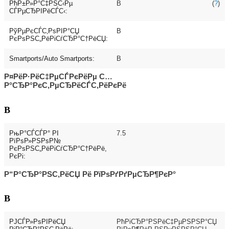
РћР±Р»Р°С‡РЅС‹Рµ
В
(
?
)
СЃРµСЂРІРёСЃС‹:
РўРµРєСЃС‚РѕРІР°СЏ
В
РєРѕРЅС„РёРіСѓСЂР°С†РёСЏ:
Smartports/Auto Smartports:
В
Р¤РёР·РёС‡РµСЃРєРёРµ С…
Р°СЂР°РєС‚РµСЂРёСЃС‚РёРєРё
В
РњР°СЃСЃР° РІ
7.5
РїРѕР»РЅРѕР№
РєРѕРЅС„РёРіСѓСЂР°С†РёРё,
РєРі:
Р“Р°СЂР°РЅС‚РёСЏ Рё РїРѕРґРґРµСЂР¶РєР°
В
РЈСЃР»РѕРІРёСЏ
РћРіСЂР°РЅРёС‡РµРЅРЅР°СЏ