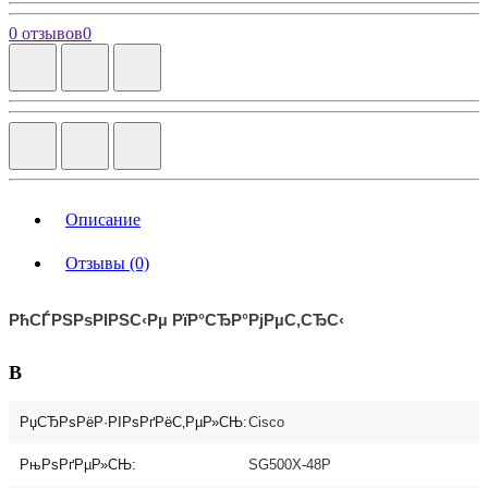
0 отзывов
0
Описание
Отзывы (0)
РћСЃРЅРѕРІРЅС‹Рµ РїР°СЂР°РјРµС‚СЂС‹
В
РџСЂРѕРёР·РІРѕРґРёС‚РµР»СЊ:
Cisco
РњРѕРґРµР»СЊ:
SG500X-48P