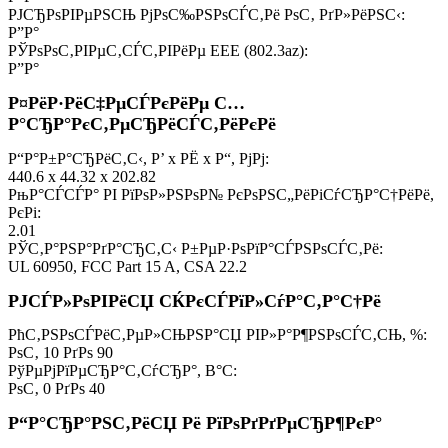
РЈСЂРѕРІРµРЅСЊ РјРѕС‰РЅРѕСЃС‚Рё РѕС‚ РґР»РёРЅС‹:
Р”Р°
РЎРѕРѕС‚РІРµС‚СЃС‚РІРёРµ EEE (802.3az):
Р”Р°
Р¤РёР·РёС‡РµСЃРєРёРµ С…
Р°СЂР°РєС‚РµСЂРёСЃС‚РёРєРё
Р“Р°Р±Р°СЂРёС‚С‹, Р’ x РЁ x Р“, РјРј:
440.6 x 44.32 x 202.82
РњР°СЃСЃР° РІ РїРѕР»РЅРѕР№ РєРѕРЅС„РёРіСѓСЂР°С†РёРё,
РєРі:
2.01
РЎС‚Р°РЅР°РґР°СЂС‚С‹ Р±РµР·РѕРїР°СЃРЅРѕСЃС‚Рё:
UL 60950, FCC Part 15 A, CSA 22.2
РЈСЃР»РѕРІРёСЏ СЌРєСЃРїР»СѓР°С‚Р°С†Рё
РћС‚РЅРѕСЃРёС‚РµР»СЊРЅР°СЏ РІР»Р°Р¶РЅРѕСЃС‚СЊ, %:
РѕС‚ 10 РґРѕ 90
РўРµРјРїРµСЂР°С‚СѓСЂР°, В°C:
РѕС‚ 0 РґРѕ 40
Р“Р°СЂР°РЅС‚РёСЏ Рё РїРѕРґРґРµСЂР¶РєР°