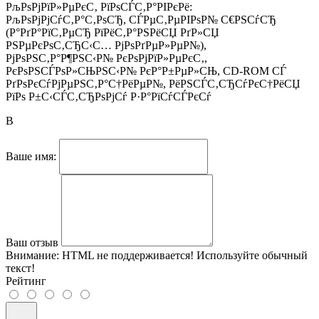
РљРѕРјРїР»РµРєС‚ РїРѕСЃС‚Р°РІРєРё:
РљРѕРјРјСѓС‚Р°С‚РѕСЂ, СЃРµС‚РµРІРѕР№ С€РЅСѓСЂ
(Р°РґР°РїС‚РµСЂ РїРёС‚Р°РЅРёСЏ РґР»СЏ
РЅРµРєРѕС‚СЂС‹С… РјРѕРґРµР»РµР№),
РјРѕРЅС‚Р°Р¶РЅС‹Р№ РєРѕРјРїР»РµРєС‚,
РєРѕРЅСЃРѕР»СЊРЅС‹Р№ РєР°Р±РµР»СЊ, CD-ROM СЃ
РґРѕРєСѓРјРµРЅС‚Р°С†РёРµР№, РёРЅСЃС‚СЂСѓРєС†РёСЏ
РїРѕ Р±С‹СЃС‚СЂРѕРјСѓ Р·Р°РїСѓСЃРєСѓ
В
Ваше имя:
Ваш отзыв
Внимание:
HTML не поддерживается! Используйте обычный
текст!
Рейтинг