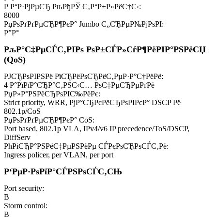
Р Р°Р·РјРµСЂ РњРђРЎ С‚Р°Р±Р»РёС†С‹:
8000
РџРѕРґРґРµСЂР¶РєР° Jumbo С„СЂРµР№РјРѕРІ:
Р”Р°
РљР°С‡РµСЃС‚РІРѕ РѕР±СЃР»СѓР¶РёРІР°РЅРёСЏ
(QoS)
РЈСЂРѕРІРЅРё РїСЂРёРѕСЂРёС‚РµР·Р°С†РёРё:
4 Р°РїРїР°СЂР°С‚РЅС‹С… РѕС‡РµСЂРµРґРё
РџР»Р°РЅРёСЂРѕРІС‰РёРє:
Strict priority, WRR, РјР°СЂРєРёСЂРѕРІРєР° DSCP Рё
802.1p/CoS
РџРѕРґРґРµСЂР¶РєР° CoS:
Port based, 802.1p VLA, IPv4/v6 IP precedence/ToS/DSCP,
DiffServ
РћРіСЂР°РЅРёС‡РµРЅРёРµ СЃРєРѕСЂРѕСЃС‚Рё:
Ingress policer, per VLAN, per port
Р‘РµР·РѕРїР°СЃРЅРѕСЃС‚СЊ
Port security:
В
Storm control:
В