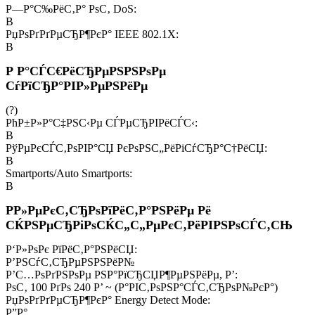
Р—Р°С‰РёС‚Р° РѕС‚ DoS:
В
РџРѕРґРґРµСЂР¶РєР° IEEE 802.1X:
В
Р Р°СЃС€РёСЂРµРЅРЅРѕРµ
СѓРїСЂР°РІР»РµРЅРёРµ
(
?
)
РћР±Р»Р°С‡РЅС‹Рµ СЃРµСЂРІРёСЃС‹:
В
РўРµРєСЃС‚РѕРІР°СЏ РєРѕРЅС„РёРіСѓСЂР°С†РёСЏ:
В
Smartports/Auto Smartports:
В
Р­Р»РµРєС‚СЂРѕРїРёС‚Р°РЅРёРµ Рё
СЌРЅРµСЂРіРѕСЌС„С„РµРєС‚РёРІРЅРѕСЃС‚СЊ
Р‘Р»РѕРє РїРёС‚Р°РЅРёСЏ:
Р’РЅСѓС‚СЂРµРЅРЅРёР№
Р’С…РѕРґРЅРѕРµ РЅР°РїСЂСЏР¶РµРЅРёРµ, Р’:
РѕС‚ 100 РґРѕ 240 Р’ ~ (Р°РІС‚РѕРЅР°СЃС‚СЂРѕР№РєР°)
РџРѕРґРґРµСЂР¶РєР° Energy Detect Mode:
Р”Р°