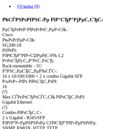
Отзывы (0)
РћСЃРЅРѕРІРЅС‹Рµ РїР°СЂР°РјРµС‚СЂС‹
РџСЂРѕРёР·РІРѕРґРёС‚РµР»СЊ:
Cisco
РњРѕРґРµР»СЊ:
SG200-18
РўРёРї:
РЈРїСЂР°РІР»СЏРµРјС‹Р№ L2
Р¤РѕСЂРј-С„Р°РєС‚РѕСЂ:
Rack-mountable - 1U
Р?РЅС‚РµСЂС„РµР№СЃС‹:
16 x 10/100/1000 + 2 x combo Gigabit SFP
РљРѕР»-РІРѕ РїРѕСЂС‚РѕРІ:
16
(
?
)
Max СЃРєРѕСЂРѕСЃС‚СЊ РїРѕСЂС‚РѕРІ:
Gigabit Ethernet
(
?
)
Combo-РїРѕСЂС‚С‹:
2 x Gigabit - RJ45/SFP
РЈРґР°Р»РµРЅРЅРѕРµ СѓРїСЂР°РІР»РµРЅРёРµ:
SNMP, RMON, HTTP, TFTP