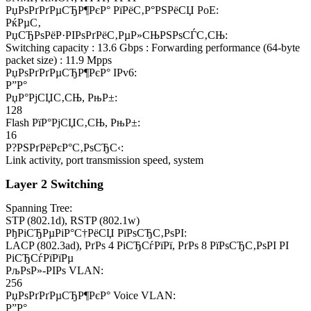
РџРѕРґРґРµСЂР¶РєР° РїРёС‚Р°РЅРёСЏ PoE:
РќРµС‚
РџСЂРѕРёР·РІРѕРґРёС‚РµР»СЊРЅРѕСЃС‚СЊ:
Switching capacity : 13.6 Gbps : Forwarding performance (64-byte
packet size) : 11.9 Mpps
РџРѕРґРґРµСЂР¶РєР° IPv6:
Р”Р°
РџР°РјСЏС‚СЊ, РњР±:
128
Flash РїР°РјСЏС‚СЊ, РњР±:
16
Р?РЅРґРёРєР°С‚РѕСЂС‹:
Link activity, port transmission speed, system
Layer 2 Switching
Spanning Tree:
STP (802.1d), RSTP (802.1w)
РђРіСЂРµРіР°С†РёСЏ РїРѕСЂС‚РѕРІ:
LACP (802.3ad), РґРѕ 4 РіСЂСѓРїРї, РґРѕ 8 РїРѕСЂС‚РѕРІ РІ
РіСЂСѓРїРїРµ
РљРѕР»-РІРѕ VLAN:
256
РџРѕРґРґРµСЂР¶РєР° Voice VLAN:
Р”Р°