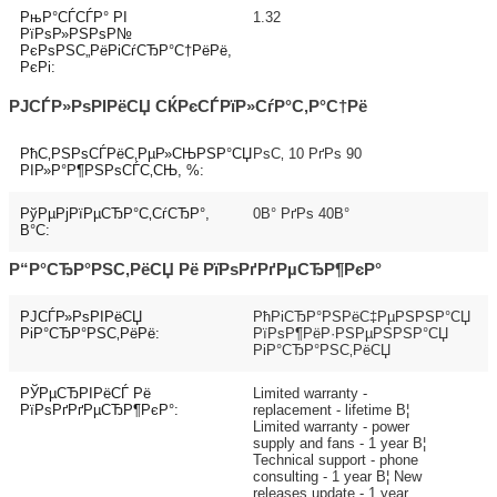
РњР°СЃСЃР° РІ
1.32
РїРѕР»РЅРѕР№
РєРѕРЅС„РёРіСѓСЂР°С†РёРё,
РєРі:
РЈСЃР»РѕРІРёСЏ СЌРєСЃРїР»СѓР°С‚Р°С†Рё
РћС‚РЅРѕСЃРёС‚РµР»СЊРЅР°СЏ
РѕС‚ 10 РґРѕ 90
РІР»Р°Р¶РЅРѕСЃС‚СЊ, %:
РўРµРјРїРµСЂР°С‚СѓСЂР°,
0В° РґРѕ 40В°
В°C:
Р“Р°СЂР°РЅС‚РёСЏ Рё РїРѕРґРґРµСЂР¶РєР°
РЈСЃР»РѕРІРёСЏ
РћРіСЂР°РЅРёС‡РµРЅРЅР°СЏ
РіР°СЂР°РЅС‚РёРё:
РїРѕР¶РёР·РЅРµРЅРЅР°СЏ
РіР°СЂР°РЅС‚РёСЏ
РЎРµСЂРІРёСЃ Рё
Limited warranty -
РїРѕРґРґРµСЂР¶РєР°:
replacement - lifetime В¦
Limited warranty - power
supply and fans - 1 year В¦
Technical support - phone
consulting - 1 year В¦ New
releases update - 1 year