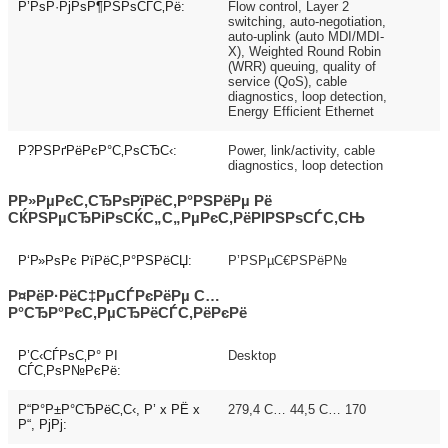
Р’РѕР·РјРѕР¶РЅРѕСЃС‚Рё:
Flow control, Layer 2
switching, auto-negotiation,
auto-uplink (auto MDI/MDI-
X), Weighted Round Robin
(WRR) queuing, quality of
service (QoS), cable
diagnostics, loop detection,
Energy Efficient Ethernet
Р?РЅРґРёРєР°С‚РѕСЂС‹:
Power, link/activity, cable
diagnostics, loop detection
Р­Р»РµРєС‚СЂРѕРїРёС‚Р°РЅРёРµ Рё
СЌРЅРµСЂРіРѕСЌС„С„РµРєС‚РёРІРЅРѕСЃС‚СЊ
Р‘Р»РѕРє РїРёС‚Р°РЅРёСЏ:
Р’РЅРµС€РЅРёР№
Р¤РёР·РёС‡РµСЃРєРёРµ С…
Р°СЂР°РєС‚РµСЂРёСЃС‚РёРєРё
Р’С‹СЃРѕС‚Р° РІ
Desktop
СЃС‚РѕР№РєРё:
Р“Р°Р±Р°СЂРёС‚С‹, Р’ x РЁ x
279,4 С… 44,5 С… 170
Р“, РјРј: