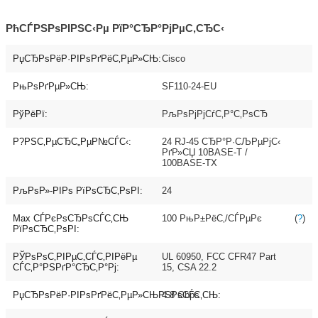
РћСЃРЅРѕРІРЅС‹Рµ РїР°СЂР°РјРµС‚СЂС‹
РџСЂРѕРёР·РІРѕРґРёС‚РµР»СЊ:
Cisco
РњРѕРґРµР»СЊ:
SF110-24-EU
РўРёРї:
РљРѕРјРјСѓС‚Р°С‚РѕСЂ
Р?РЅС‚РµСЂС„РµР№СЃС‹:
24 RJ-45 СЂР°Р·СЉРµРјС‹
РґР»СЏ 10BASE-T /
100BASE-TX
РљРѕР»-РІРѕ РїРѕСЂС‚РѕРІ:
24
Max СЃРєРѕСЂРѕСЃС‚СЊ
100 РњР±РёС‚/СЃРµРє
(
?
)
РїРѕСЂС‚РѕРІ:
РЎРѕРѕС‚РІРµС‚СЃС‚РІРёРµ
UL 60950, FCC CFR47 Part
СЃС‚Р°РЅРґР°СЂС‚Р°Рј:
15, CSA 22.2
РџСЂРѕРёР·РІРѕРґРёС‚РµР»СЊРЅРѕСЃС‚СЊ:
4.8 Gbps