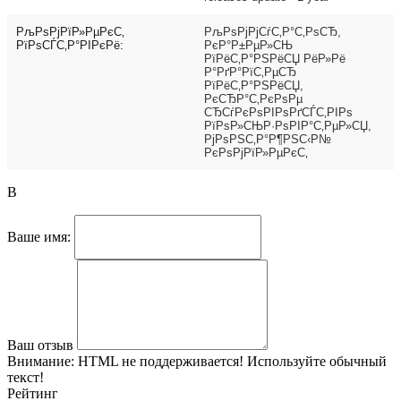
РљРѕРјРїР»РµРєС‚
РљРѕРјРјСѓС‚Р°С‚РѕСЂ,
РїРѕСЃС‚Р°РІРєРё:
РєР°Р±РµР»СЊ
РїРёС‚Р°РЅРёСЏ РёР»Рё
Р°РґР°РїС‚РµСЂ
РїРёС‚Р°РЅРёСЏ,
РєСЂР°С‚РєРѕРµ
СЂСѓРєРѕРІРѕРґСЃС‚РІРѕ
РїРѕР»СЊР·РѕРІР°С‚РµР»СЏ,
РјРѕРЅС‚Р°Р¶РЅС‹Р№
РєРѕРјРїР»РµРєС‚
В
Ваше имя:
Ваш отзыв
Внимание:
HTML не поддерживается! Используйте обычный
текст!
Рейтинг