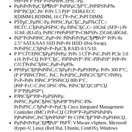
РёР»Рё Р°РЅР°Р»РѕРіРёС‡РЅС‹Рµ.
РџРѕРґРґРµСЂР¶РєР° РѕРїРµСЂР°С‚РёРІРЅРѕР№
РїР°РјСЏС‚Рё: РґРѕ 1.5 РўР‘ DDR4 ECC
RDIMM/LRDIMM, 16 СЃР»РѕС‚РѕРІ DIMM.
РЎРµС‚РµРІС‹Рµ РёРЅС‚РµСЂС„РµР№СЃС‹:
РІСЃС‚СЂРѕРµРЅРЅС‹Рµ РїРѕСЂС‚С‹ 10GbE (SFP+) Рё
1GbE (RJ-45), РѕРїС†РёРѕРЅР°Р»СЊРЅРѕ 25GbE/40GbE.
РќР°РєРѕРїРёС‚РµР»Рё: РїРѕРґРґРµСЂР¶РєР° РґРѕ 8x
2.5" SATA/SAS SSD РёР»Рё HDD (Hot-Swap),
РєРѕРЅС‚СЂРѕР»Р»РµСЂ RAID 0/1/5/10.
Р Р°СЃС€РёСЂРµРЅРёРµ: РґРѕ 3 СЃР»РѕС‚РѕРІ PCIe 3.0
x16 РґР»СЏ РєР°СЂС‚ РІРІРѕРґР°-РІС‹РІРѕРґР° РёР»Рё
СѓСЃРєРѕСЂРёС‚РµР»РµР№.
Р­РЅРµСЂРіРѕРїРѕС‚СЂРµР±Р»РµРЅРёРµ: РґРѕ 300 Р’С‚
(Р·Р°РІРёСЃРёС‚ РѕС‚ РєРѕРЅС„РёРіСѓСЂР°С†РёРё),
Р±Р»РѕРє РїРёС‚Р°РЅРёСЏ 800 Р’С‚
(РёР·Р±С‹С‚РѕС‡РЅС‹Р№, РіРѕСЂСЏС‡Р°СЏ
Р·Р°РјРµРЅР°).
РЈРїСЂР°РІР»РµРЅРёРµ:
РёРЅС‚РµРіСЂРёСЂРѕРІР°РЅРЅС‹Р№
РєРѕРЅС‚СЂРѕР»Р»РµСЂ Cisco Integrated Management
Controller (IMC) РґР»СЏ СѓРґР°Р»РµРЅРЅРѕРіРѕ
РјРѕРЅРёС‚РѕСЂРёРЅРіР° Рё СѓРїСЂР°РІР»РµРЅРёСЏ.
РџРѕРґРґРµСЂР¶РєР° РћРЎ: VMware vSphere, Microsoft
Hyper-V, Linux (Red Hat, Ubuntu, CentOS), Windows