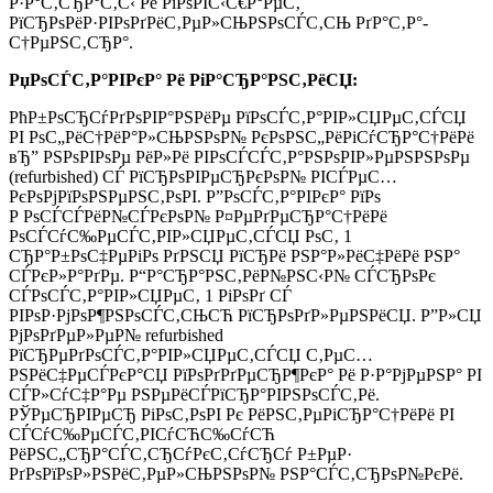
Р·Р°С‚СЂР°С‚С‹ Рё РїРѕРІС‹С€Р°РµС‚
РїСЂРѕРёР·РІРѕРґРёС‚РµР»СЊРЅРѕСЃС‚СЊ РґР°С‚Р°-
С†РµРЅС‚СЂР°.
РџРѕСЃС‚Р°РІРєР° Рё РіР°СЂР°РЅС‚РёСЏ:
РћР±РѕСЂСѓРґРѕРІР°РЅРёРµ РїРѕСЃС‚Р°РІР»СЏРµС‚СЃСЏ
РІ РѕС„РёС†РёР°Р»СЊРЅРѕР№ РєРѕРЅС„РёРіСѓСЂР°С†РёРё
вЂ” РЅРѕРІРѕРµ РёР»Рё РІРѕСЃСЃС‚Р°РЅРѕРІР»РµРЅРЅРѕРµ
(refurbished) СЃ РїСЂРѕРІРµСЂРєРѕР№ РІСЃРµС…
РєРѕРјРїРѕРЅРµРЅС‚РѕРІ. Р”РѕСЃС‚Р°РІРєР° РїРѕ
Р РѕСЃСЃРёР№СЃРєРѕР№ Р¤РµРґРµСЂР°С†РёРё
РѕСЃСѓС‰РµСЃС‚РІР»СЏРµС‚СЃСЏ РѕС‚ 1
СЂР°Р±РѕС‡РµРіРѕ РґРЅСЏ РїСЂРё РЅР°Р»РёС‡РёРё РЅР°
СЃРєР»Р°РґРµ. Р“Р°СЂР°РЅС‚РёР№РЅС‹Р№ СЃСЂРѕРє
СЃРѕСЃС‚Р°РІР»СЏРµС‚ 1 РіРѕРґ СЃ
РІРѕР·РјРѕР¶РЅРѕСЃС‚СЊСЋ РїСЂРѕРґР»РµРЅРёСЏ. Р”Р»СЏ
РјРѕРґРµР»РµР№ refurbished
РїСЂРµРґРѕСЃС‚Р°РІР»СЏРµС‚СЃСЏ С‚РµС…
РЅРёС‡РµСЃРєР°СЏ РїРѕРґРґРµСЂР¶РєР° Рё Р·Р°РјРµРЅР° РІ
СЃР»СѓС‡Р°Рµ РЅРµРёСЃРїСЂР°РІРЅРѕСЃС‚Рё.
РЎРµСЂРІРµСЂ РіРѕС‚РѕРІ Рє РёРЅС‚РµРіСЂР°С†РёРё РІ
СЃСѓС‰РµСЃС‚РІСѓСЋС‰СѓСЋ
РёРЅС„СЂР°СЃС‚СЂСѓРєС‚СѓСЂСѓ Р±РµР·
РґРѕРїРѕР»РЅРёС‚РµР»СЊРЅРѕР№ РЅР°СЃС‚СЂРѕР№РєРё.