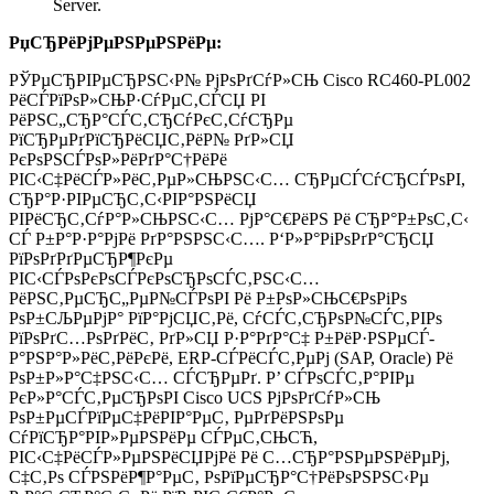
Server.
РџСЂРёРјРµРЅРµРЅРёРµ:
РЎРµСЂРІРµСЂРЅС‹Р№ РјРѕРґСѓР»СЊ Cisco RC460-PL002
РёСЃРїРѕР»СЊР·СѓРµС‚СЃСЏ РІ
РёРЅС„СЂР°СЃС‚СЂСѓРєС‚СѓСЂРµ
РїСЂРµРґРїСЂРёСЏС‚РёР№ РґР»СЏ
РєРѕРЅСЃРѕР»РёРґР°С†РёРё
РІС‹С‡РёСЃР»РёС‚РµР»СЊРЅС‹С… СЂРµСЃСѓСЂСЃРѕРІ,
СЂР°Р·РІРµСЂС‚С‹РІР°РЅРёСЏ
РІРёСЂС‚СѓР°Р»СЊРЅС‹С… РјР°С€РёРЅ Рё СЂР°Р±РѕС‚С‹
СЃ Р±Р°Р·Р°РјРё РґР°РЅРЅС‹С…. Р‘Р»Р°РіРѕРґР°СЂСЏ
РїРѕРґРґРµСЂР¶РєРµ
РІС‹СЃРѕРєРѕСЃРєРѕСЂРѕСЃС‚РЅС‹С…
РёРЅС‚РµСЂС„РµР№СЃРѕРІ Рё Р±РѕР»СЊС€РѕРіРѕ
РѕР±СЉРµРјР° РїР°РјСЏС‚Рё, СѓСЃС‚СЂРѕР№СЃС‚РІРѕ
РїРѕРґС…РѕРґРёС‚ РґР»СЏ Р·Р°РґР°С‡ Р±РёР·РЅРµСЃ-
Р°РЅР°Р»РёС‚РёРєРё, ERP-СЃРёСЃС‚РµРј (SAP, Oracle) Рё
РѕР±Р»Р°С‡РЅС‹С… СЃСЂРµРґ. Р’ СЃРѕСЃС‚Р°РІРµ
РєР»Р°СЃС‚РµСЂРѕРІ Cisco UCS РјРѕРґСѓР»СЊ
РѕР±РµСЃРїРµС‡РёРІР°РµС‚ РµРґРёРЅРѕРµ
СѓРїСЂР°РІР»РµРЅРёРµ СЃРµС‚СЊСЋ,
РІС‹С‡РёСЃР»РµРЅРёСЏРјРё Рё С…СЂР°РЅРµРЅРёРµРј,
С‡С‚Рѕ СЃРЅРёР¶Р°РµС‚ РѕРїРµСЂР°С†РёРѕРЅРЅС‹Рµ