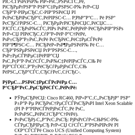
РІС‹СЃРѕРєРѕР№ РїР»РѕС‚РЅРѕСЃС‚Рё,
РїСЂРµРґРЅР°Р·РЅР°С‡РµРЅРЅС‹Р№ РґР»СЏ
СЂР°Р·РІРµСЂС‚С‹РІР°РЅРёСЏ РІ
РєРѕСЂРїРѕСЂР°С‚РёРІРЅС‹С… Р¦РћР”Р°С… Рё РЅР°
РєСЂСѓРїРЅС‹С… РїСЂРµРґРїСЂРёСЏС‚РёСЏС….
РЈСЃС‚СЂРѕР№СЃС‚РІРѕ РѕРїС‚РёРјРёР·РёСЂРѕРІР°РЅРѕ
РґР»СЏ РІРёСЂС‚СѓР°Р»РёР·Р°С†РёРё,
РѕР±СЂР°Р±РѕС‚РєРё РєСЂРёС‚РёС‡РµСЃРєРё
РІР°Р¶РЅС‹С… РїСЂРёР»РѕР¶РµРЅРёР№ Рё С…
СЂР°РЅРµРЅРёСЏ РґР°РЅРЅС‹С…,
РѕР±РµСЃРїРµС‡РёРІР°СЏ
РѕС‚РєР°Р·РѕСѓСЃС‚РѕР№С‡РёРІРѕСЃС‚СЊ Рё
РјР°СЃС€С‚Р°Р±РёСЂСѓРµРјРѕСЃС‚СЊ
РёРЅС„СЂР°СЃС‚СЂСѓРєС‚СѓСЂС‹.
РўРµС…РЅРёС‡РµСЃРєРёРµ С…
Р°СЂР°РєС‚РµСЂРёСЃС‚РёРєРё:
РЎРµСЂРёСЏ: Cisco RC460, РїР»Р°С‚С„РѕСЂРјР° РЅР°
Р±Р°Р·Рµ РїСЂРѕС†РµСЃСЃРѕСЂРѕРІ Intel Xeon Scalable
(РІ Р·Р°РІРёСЃРёРјРѕСЃС‚Рё РѕС‚
РєРѕРЅС„РёРіСѓСЂР°С†РёРё).
Р¤РѕСЂРј-С„Р°РєС‚РѕСЂ: РјРѕРґСѓР»СЊРЅС‹Р№
СЃРµСЂРІРµСЂ РґР»СЏ СѓСЃС‚Р°РЅРѕРІРєРё РІ
С€Р°СЃСЃРё Cisco UCS (Unified Computing System)