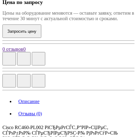
Цена по запросу
Цены на оборудование меняются — оставьте заявку, ответим в
течение 30 минут с актуальной стоимостью и сроками.
Запросить цену
0 отзывов
0
Описание
Отзывы (0)
Cisco RC460-PL002 РїСЂРµРґСЃС‚Р°РІР»СЏРµС‚
СЃРѕР±РѕР№ СЃРµСЂРІРµСЂРЅС‹Р№ РјРѕРґСѓР»СЊ