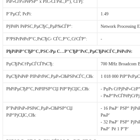
РіР»СѓР±РёРЅР° x РІС‹СЃРѕС‚Р°), СЃРј:
Р’РµСЃ, РєРі:
1.49
РўРёРї РёРЅС‚РµСЂС„РµР№СЃР°:
Network Processing E
Р?РЅРґРёРєР°С‚РѕСЂС‹ СЃС‚Р°С‚СѓСЃР°:
-
РђРїРїР°СЂР°С‚РЅС‹Рµ С…Р°СЂР°РєС‚РµСЂРёСЃС‚РёРєРё:
РџСЂРѕС†РµСЃСЃРѕСЂ:
700 MHz Broadcom 
РџСЂРѕРёР·РІРѕРґРёС‚РµР»СЊРЅРѕСЃС‚СЊ:
1 018 000 РїР°РєРµС
РћРїРµСЂР°С‚РёРІРЅР°СЏ РїР°РјСЏС‚СЊ:
- РџРѕ СѓРјРѕР»С‡Р
- РњР°РєСЃРёРјСѓРј:
Р”РѕРїРѕР»РЅРёС‚РµР»СЊРЅР°СЏ
- 16 РњР‘ РЅР° РјР
РїР°РјСЏС‚СЊ:
РњР‘
- 32 РњР‘ РЅР° РјР
РњР‘ Рё 1 Р“Р‘