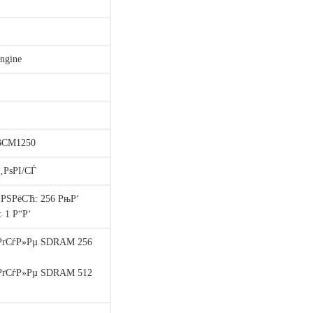
ngine
BCM1250
‚РѕРІ/СЃ
°РЅРёСЋ: 256 РњР‘
 1 Р“Р‘
ѕРґСѓР»Рµ SDRAM 256
ѕРґСѓР»Рµ SDRAM 512