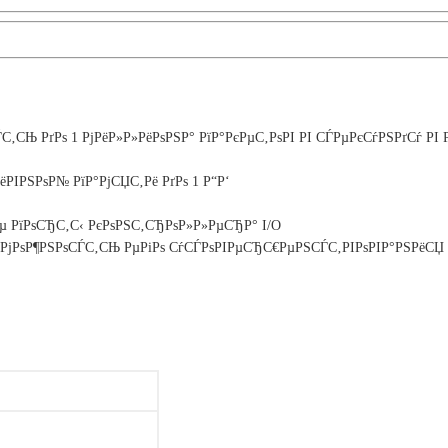
Њ РґРѕ 1 РјРёР»Р»РёРѕРЅР° РїР°РєРµС‚РѕРІ РІ СЃРµРєСѓРЅРґСѓ РІ РєР
РІРЅРѕР№ РїР°РјСЏС‚Рё РґРѕ 1 Р“Р‘
 РїРѕСЂС‚С‹ РєРѕРЅС‚СЂРѕР»Р»РµСЂР° I/O
·РјРѕР¶РЅРѕСЃС‚СЊ РµРіРѕ СѓСЃРѕРІРµСЂС€РµРЅСЃС‚РІРѕРІР°РЅРёСЏ