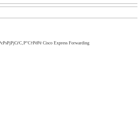
ѕРјРјСѓС‚Р°С†РёРё Cisco Express Forwarding