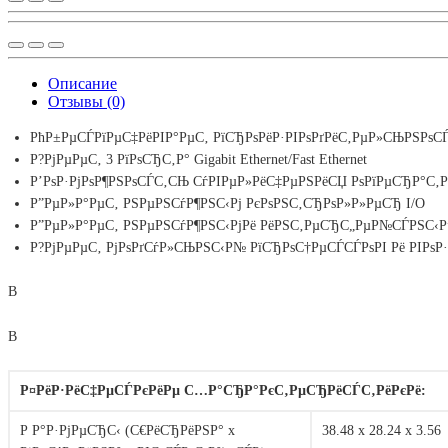
Описание
Отзывы (0)
РћР±РµСЃРїРµС‡РёРІР°РµС‚ РїСЂРѕРёР·РІРѕРґРёС‚РµР»СЊРЅРѕСЃС‚С
Р?РјРµРµС‚ 3 РїРѕСЂС‚Р° Gigabit Ethernet/Fast Ethernet
Р’РѕР·РјРѕР¶РЅРѕСЃС‚СЊ СѓРІРµР»РёС‡РµРЅРёСЏ РѕРїРµСЂР°С‚Рё
Р”РµР»Р°РµС‚ РЅРµРЅСѓР¶РЅС‹Рј РєРѕРЅС‚СЂРѕР»Р»РµСЂ I/O
Р”РµР»Р°РµС‚ РЅРµРЅСѓР¶РЅС‹РјРё РёРЅС‚РµСЂС„РµР№СЃРЅС‹Рµ
Р?РјРµРµС‚ РјРѕРґСѓР»СЊРЅС‹Р№ РїСЂРѕС†РµСЃСЃРѕРІ Рё РІРѕР
В
В
Р¤РёР·РёС‡РµСЃРєРёРµ С…Р°СЂР°РєС‚РµСЂРёСЃС‚РёРєРё:
Р Р°Р·РјРµСЂС‹ (С€РёСЂРёРЅР° x
38.48 x 28.24 x 3.56