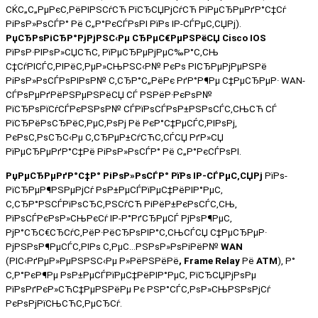
СЌС„С„РµРєС‚РёРІРЅСѓСЋ РїСЂСЏРјСѓСЋ РїРµСЂРµРґР°С‡Сѓ
РіРѕР»РѕСЃР° Рё С„Р°РєСЃРѕРІ РїРѕ IP-СЃРµС‚СЏРј).
РџСЂРѕРіСЂР°РјРјРЅС‹Рµ СЂРµС€РµРЅРёСЏ Cisco
IOS
РїРѕР·РІРѕР»СЏСЋС‚ РїРµСЂРµРјРµС‰Р°С‚СЊ
С‡СѓРІСЃС‚РІРёС‚РµР»СЊРЅС‹Р№ РєРѕ РІСЂРµРјРµРЅРё
РіРѕР»РѕСЃРѕРІРѕР№ С‚СЂР°С„РёРє РґР°Р¶Рµ С‡РµСЂРµР·
WAN
-
СЃРѕРµРґРёРЅРµРЅРёСЏ СЃ РЅРёР·РєРѕР№
РїСЂРѕРїСѓСЃРєРЅРѕР№ СЃРїРѕСЃРѕР±РЅРѕСЃС‚СЊСЋ СЃ
РїСЂРёРѕСЂРёС‚РµС‚РѕРј Рё РєР°С‡РµСЃС‚РІРѕРј,
РєРѕС‚РѕСЂС‹Рµ С‚СЂРµР±СѓСЋС‚СЃСЏ РґР»СЏ
РїРµСЂРµРґР°С‡Рё РіРѕР»РѕСЃР° Рё С„Р°РєСЃРѕРІ.
РџРµСЂРµРґР°С‡Р° РіРѕР»РѕСЃР° РїРѕ
IP
-СЃРµС‚СЏРј
РїРѕ-
РїСЂРµР¶РЅРµРјСѓ РѕР±РµСЃРїРµС‡РёРІР°РµС‚
С‚СЂР°РЅСЃРїРѕСЂС‚РЅСѓСЋ РіРёР±РєРѕСЃС‚СЊ,
РїРѕСЃРєРѕР»СЊРєСѓ IP-Р°РґСЂРµСЃ РјРѕР¶РµС‚
РјР°СЂС€СЂСѓС‚РёР·РёСЂРѕРІР°С‚СЊСЃСЏ С‡РµСЂРµР·
РјРЅРѕР¶РµСЃС‚РІРѕ С‚РµС…РЅРѕР»РѕРіРёР№
WAN
(РІС‹РґРµР»РµРЅРЅС‹Рµ Р»РёРЅРёРё
, Frame Relay
Рё
ATM
), Р°
С‚Р°РєР¶Рµ РѕР±РµСЃРїРµС‡РёРІР°РµС‚ РїСЂСЏРјРѕРµ
РїРѕРґРєР»СЋС‡РµРЅРёРµ Рє РЅР°СЃС‚РѕР»СЊРЅРѕРјСѓ
РєРѕРјРїСЊСЋС‚РµСЂСѓ.