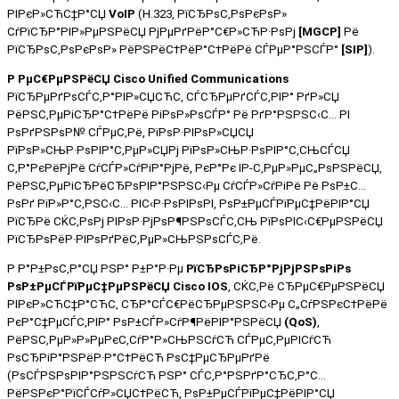
РІРєР»СЋС‡Р°СЏ
VoIP
(
H.323
, РїСЂРѕС‚РѕРєРѕР»
СѓРїСЂР°РІР»РµРЅРёСЏ РјРµРґРёР°С€Р»СЋР·РѕРј
[MGCP]
Рё
РїСЂРѕС‚РѕРєРѕР» РёРЅРёС†РёР°С†РёРё СЃРµР°РЅСЃР°
[SIP]
).
Р РµС€РµРЅРёСЏ Cisco Unified Communications
РїСЂРµРґРѕСЃС‚Р°РІР»СЏСЋС‚ СЃСЂРµРґСЃС‚РІР° РґР»СЏ
РёРЅС‚РµРіСЂР°С†РёРё РіРѕР»РѕСЃР° Рё РґР°РЅРЅС‹С… РІ
РѕРґРЅРѕР№ СЃРµС‚Рё, РїРѕР·РІРѕР»СЏСЏ
РїРѕР»СЊР·РѕРІР°С‚РµР»СЏРј РїРѕР»СЊР·РѕРІР°С‚СЊСЃСЏ
С‚Р°РєРёРјРё СѓСЃР»СѓРіР°РјРё, РєР°Рє IP-С‚РµР»РµС„РѕРЅРёСЏ,
РёРЅС‚РµРіСЂРёСЂРѕРІР°РЅРЅС‹Рµ СѓСЃР»СѓРіРё Рё РѕР±С…
РѕРґ РїР»Р°С‚РЅС‹С… РІС‹Р·РѕРІРѕРІ, РѕР±РµСЃРїРµС‡РёРІР°СЏ
РїСЂРё СЌС‚РѕРј РІРѕР·РјРѕР¶РЅРѕСЃС‚СЊ РїРѕРІС‹С€РµРЅРёСЏ
РїСЂРѕРёР·РІРѕРґРёС‚РµР»СЊРЅРѕСЃС‚Рё.
Р Р°Р±РѕС‚Р°СЏ РЅР° Р±Р°Р·Рµ
РїСЂРѕРіСЂР°РјРјРЅРѕРіРѕ
РѕР±РµСЃРїРµС‡РµРЅРёСЏ
Cisco IOS
, СЌС‚Рё СЂРµС€РµРЅРёСЏ
РІРєР»СЋС‡Р°СЋС‚ СЂР°СЃС€РёСЂРµРЅРЅС‹Рµ С„СѓРЅРєС†РёРё
РєР°С‡РµСЃС‚РІР° РѕР±СЃР»СѓР¶РёРІР°РЅРёСЏ
(QoS)
,
РёРЅС‚РµР»Р»РµРєС‚СѓР°Р»СЊРЅСѓСЋ СЃРµС‚РµРІСѓСЋ
РѕСЂРіР°РЅРёР·Р°С†РёСЋ РѕС‡РµСЂРµРґРё
(РѕСЃРЅРѕРІР°РЅРЅСѓСЋ РЅР° СЃС‚Р°РЅРґР°СЂС‚Р°С…
РёРЅРєР°РїСЃСѓР»СЏС†РёСЋ, РѕР±РµСЃРїРµС‡РёРІР°СЏ