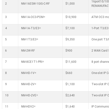
16port10/10
2
NM-16ESW-1GIG-C-RF
$1,000
REMANUFAC
3
NM-1A-OC3-POM=
$10,900
ATM OC3 modu
4
NM-1A-T3/E3=
$7,100
1-Port T3/E
5
NM-1T3/E3=
$9,350
One port T3/
6
NM-2W-RF
$900
2 WAN Card 
7
NM-8CE1T1-PRI=
$11,600
8 port chann
8
NM-HD-1V=
$660
One-slot IP 
9
NM-HD-2V=
$1,100
Two-slot IP
10
NM-HD-2VE=
$2,640
Two-slot IP
11
NM-HDV2=
$1,640
IP Communica