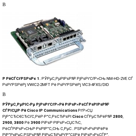
В
Р РёСЃСѓРЅРѕРє 1.
РЎРµС‚РµРІРѕР№ РјРѕРґСѓР»СЊ NM-HD-2VE СЃ
РѕРґРЅРёРј VWIC2-2MFT Рё РѕРґРЅРёРј VIC3-4FXS/DID
В
РЎРµС‚РµРІС‹Рµ РјРѕРґСѓР»Рё РіРѕР»РѕСЃРѕРІРѕР№
СЃРІСЏР·Рё Cisco IP Communications
РґР»СЏ
РјР°СЂС€СЂСѓС‚РёР·Р°С‚РѕСЂРѕРІ
Cisco
СЃРµСЂРёР№
2800
,
2900
,
3800
Рё
3900
РїРѕР·РІРѕР»СЏСЋС‚
РёСЃРїРѕР»СЊР·РѕРІР°С‚СЊ С‚РµС…РЅРѕР»РѕРіРёРё
РїР°РєРµС‚РЅРѕР№ РїРµСЂРµРґР°С‡Рё РіРѕР»РѕСЃР°,