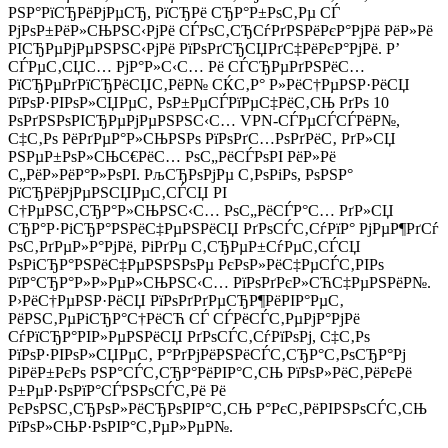
РЅР°РїСЂРёРјРµСЂ, РїСЂРё СЂР°Р±РѕС‚Рµ СЃ
РјРѕР±РёР»СЊРЅС‹РјРё СЃРѕС‚СЂСѓРґРЅРёРєР°РјРё РёР»Рё
РІСЂРµРјРµРЅРЅС‹РјРё РїРѕРґСЂСЏРґС‡РёРєР°РјРё. Р’
СЃРµС‚СЏС… РјР°Р»С‹С… Рё СЃСЂРµРґРЅРёС…
РїСЂРµРґРїСЂРёСЏС‚РёР№ СЌС‚Р° Р»РёС†РµРЅР·РёСЏ
РїРѕР·РІРѕР»СЏРµС‚ РѕР±РµСЃРїРµС‡РёС‚СЊ РґРѕ 10
РѕРґРЅРѕРІСЂРµРјРµРЅРЅС‹С… VPN-СЃРµСЃСЃРёР№,
С‡С‚Рѕ РёРґРµР°Р»СЊРЅРѕ РїРѕРґС…РѕРґРёС‚ РґР»СЏ
РЅРµР±РѕР»СЊС€РёС… РѕС„РёСЃРѕРІ РёР»Рё
С„РёР»РёР°Р»РѕРІ. РљСЂРѕРјРµ С‚РѕРіРѕ, РѕРЅР°
РїСЂРёРјРµРЅСЏРµС‚СЃСЏ РІ
С†РµРЅС‚СЂР°Р»СЊРЅС‹С… РѕС„РёСЃР°С… РґР»СЏ
СЂР°Р·РіСЂР°РЅРёС‡РµРЅРёСЏ РґРѕСЃС‚СѓРїР° РјРµР¶РґСѓ
РѕС‚РґРµР»Р°РјРё, РіРґРµ С‚СЂРµР±СѓРµС‚СЃСЏ
РѕРіСЂР°РЅРёС‡РµРЅРЅРѕРµ РєРѕР»РёС‡РµСЃС‚РІРѕ
РїР°СЂР°Р»Р»РµР»СЊРЅС‹С… РїРѕРґРєР»СЋС‡РµРЅРёР№.
Р›РёС†РµРЅР·РёСЏ РїРѕРґРґРµСЂР¶РёРІР°РµС‚
РёРЅС‚РµРіСЂР°С†РёСЋ СЃ СЃРёСЃС‚РµРјР°РјРё
СѓРїСЂР°РІР»РµРЅРёСЏ РґРѕСЃС‚СѓРїРѕРј, С‡С‚Рѕ
РїРѕР·РІРѕР»СЏРµС‚ Р°РґРјРёРЅРёСЃС‚СЂР°С‚РѕСЂР°Рј
РіРёР±РєРѕ РЅР°СЃС‚СЂР°РёРІР°С‚СЊ РїРѕР»РёС‚РёРєРё
Р±РµР·РѕРїР°СЃРЅРѕСЃС‚Рё Рё
РєРѕРЅС‚СЂРѕР»РёСЂРѕРІР°С‚СЊ Р°РєС‚РёРІРЅРѕСЃС‚СЊ
РїРѕР»СЊР·РѕРІР°С‚РµР»РµР№.