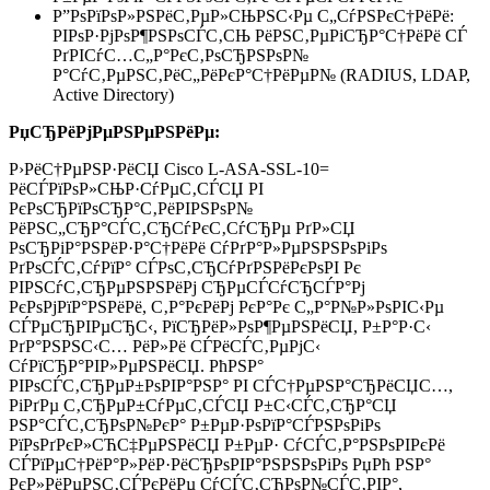
Р”РѕРїРѕР»РЅРёС‚РµР»СЊРЅС‹Рµ С„СѓРЅРєС†РёРё:
РІРѕР·РјРѕР¶РЅРѕСЃС‚СЊ РёРЅС‚РµРіСЂР°С†РёРё СЃ
РґРІСѓС…С„Р°РєС‚РѕСЂРЅРѕР№
Р°СѓС‚РµРЅС‚РёС„РёРєР°С†РёРµР№ (RADIUS, LDAP,
Active Directory)
РџСЂРёРјРµРЅРµРЅРёРµ:
Р›РёС†РµРЅР·РёСЏ Cisco L-ASA-SSL-10=
РёСЃРїРѕР»СЊР·СѓРµС‚СЃСЏ РІ
РєРѕСЂРїРѕСЂР°С‚РёРІРЅРѕР№
РёРЅС„СЂР°СЃС‚СЂСѓРєС‚СѓСЂРµ РґР»СЏ
РѕСЂРіР°РЅРёР·Р°С†РёРё СѓРґР°Р»РµРЅРЅРѕРіРѕ
РґРѕСЃС‚СѓРїР° СЃРѕС‚СЂСѓРґРЅРёРєРѕРІ Рє
РІРЅСѓС‚СЂРµРЅРЅРёРј СЂРµСЃСѓСЂСЃР°Рј
РєРѕРјРїР°РЅРёРё, С‚Р°РєРёРј РєР°Рє С„Р°Р№Р»РѕРІС‹Рµ
СЃРµСЂРІРµСЂС‹, РїСЂРёР»РѕР¶РµРЅРёСЏ, Р±Р°Р·С‹
РґР°РЅРЅС‹С… РёР»Рё СЃРёСЃС‚РµРјС‹
СѓРїСЂР°РІР»РµРЅРёСЏ. РћРЅР°
РІРѕСЃС‚СЂРµР±РѕРІР°РЅР° РІ СЃС†РµРЅР°СЂРёСЏС…,
РіРґРµ С‚СЂРµР±СѓРµС‚СЃСЏ Р±С‹СЃС‚СЂР°СЏ
РЅР°СЃС‚СЂРѕР№РєР° Р±РµР·РѕРїР°СЃРЅРѕРіРѕ
РїРѕРґРєР»СЋС‡РµРЅРёСЏ Р±РµР· СѓСЃС‚Р°РЅРѕРІРєРё
СЃРїРµС†РёР°Р»РёР·РёСЂРѕРІР°РЅРЅРѕРіРѕ РџРћ РЅР°
РєР»РёРµРЅС‚СЃРєРёРµ СѓСЃС‚СЂРѕР№СЃС‚РІР°,