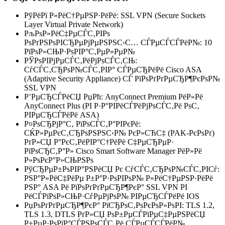
РўРёРї Р»РёС†РµРЅР·РёРё: SSL VPN (Secure Sockets
Layer Virtual Private Network)
РљРѕР»РёС‡РµСЃС‚РІРѕ
РѕРґРЅРѕРІСЂРµРјРµРЅРЅС‹С… СЃРµСЃСЃРёР№: 10
РїРѕР»СЊР·РѕРІР°С‚РµР»РµР№
РЎРѕРІРјРµСЃС‚РёРјРѕСЃС‚СЊ:
СѓСЃС‚СЂРѕР№СЃС‚РІР° СЃРµСЂРёРё Cisco ASA
(Adaptive Security Appliance) СЃ РїРѕРґРґРµСЂР¶РєРѕР№
SSL VPN
Р’РµСЂСЃРёСЏ РџРћ: AnyConnect Premium РёР»Рё
AnyConnect Plus (РІ Р·Р°РІРёСЃРёРјРѕСЃС‚Рё РѕС‚
РІРµСЂСЃРёРё ASA)
Р¤РѕСЂРјР°С‚ РїРѕСЃС‚Р°РІРєРё:
СЌР»РµРєС‚СЂРѕРЅРЅС‹Р№ РєР»СЋС‡ (PAK-РєРѕРґ)
РґР»СЏ Р°РєС‚РёРІР°С†РёРё С‡РµСЂРµР·
РїРѕСЂС‚Р°Р» Cisco Smart Software Manager РёР»Рё
Р»РѕРєР°Р»СЊРЅРѕ
РўСЂРµР±РѕРІР°РЅРёСЏ Рє СѓСЃС‚СЂРѕР№СЃС‚РІСѓ:
РЅР°Р»РёС‡РёРµ Р±Р°Р·РѕРІРѕР№ Р»РёС†РµРЅР·РёРё
РЅР° ASA Рё РїРѕРґРґРµСЂР¶РєР° SSL VPN РІ
РёСЃРїРѕР»СЊР·СѓРµРјРѕР№ РІРµСЂСЃРёРё IOS
РџРѕРґРґРµСЂР¶РєР° РїСЂРѕС‚РѕРєРѕР»РѕРІ: TLS 1.2,
TLS 1.3, DTLS РґР»СЏ РѕР±РµСЃРїРµС‡РµРЅРёСЏ
Р±РµР·РѕРїР°СЃРЅРѕСЃС‚Рё СЃРµСЃСЃРёР№