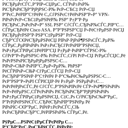
РїСЂРµРґСЃС‚Р°РІР»СЏРµС‚ СЃРѕР±РѕР№
РїСЂРѕРіСЂР°РјРјРЅС‹Р№ РєР»СЋС‡ РґР»СЏ
Р°РєС‚РёРІР°С†РёРё С„СѓРЅРєС†РёРѕРЅР°Р»Р° VPN-
РїРѕРґРєР»СЋС‡РµРЅРёР№ РЅР° Р±Р°Р·Рµ
РїСЂРѕС‚РѕРєРѕР»Р° SSL РЅР° СѓСЃС‚СЂРѕР№СЃС‚РІР°С…
СЃРµСЂРёРё Cisco ASA. Р”Р°РЅРЅР°СЏ Р»РёС†РµРЅР·РёСЏ
РїСЂРµРґРЅР°Р·РЅР°С‡РµРЅР° РґР»СЏ
СЂР°СЃС€РёСЂРµРЅРёСЏ РІРѕР·РјРѕР¶РЅРѕСЃС‚РµР№
СЃРµС‚РµРІРѕРіРѕ РѕР±РѕСЂСѓРґРѕРІР°РЅРёСЏ,
РѕР±РµСЃРїРµС‡РёРІР°СЏ Р±РµР·РѕРїР°СЃРЅС‹Р№
СѓРґР°Р»РµРЅРЅС‹Р№ РґРѕСЃС‚СѓРї РґР»СЏ РґРµСЃСЏС‚Рё
РѕРґРЅРѕРІСЂРµРјРµРЅРЅС‹С…
РїРѕР»СЊР·РѕРІР°С‚РµР»РµР№. РћРЅР°
РёСЃРїРѕР»СЊР·СѓРµС‚СЃСЏ РґР»СЏ
РѕСЂРіР°РЅРёР·Р°С†РёРё Р·Р°С‰РёС‰РµРЅРЅС‹С…
РєР°РЅР°Р»РѕРІ СЃРІСЏР·Рё Р±РµР· РЅРµРѕР±С…
РѕРґРёРјРѕСЃС‚Рё СѓСЃС‚Р°РЅРѕРІРєРё СЃР»РѕР¶РЅРѕРіРѕ
РєР»РёРµРЅС‚СЃРєРѕРіРѕ РїСЂРѕРіСЂР°РјРјРЅРѕРіРѕ
РѕР±РµСЃРїРµС‡РµРЅРёСЏ, С‡С‚Рѕ СѓРїСЂРѕС‰Р°РµС‚
Р°РґРјРёРЅРёСЃС‚СЂРёСЂРѕРІР°РЅРёРµ Рё
РїРѕРІС‹С€Р°РµС‚ РіРёР±РєРѕСЃС‚СЊ
РєРѕСЂРїРѕСЂР°С‚РёРІРЅРѕР№ СЃРµС‚Рё.
РўРµС…РЅРёС‡РµСЃРєРёРµ С…
Р°СЂР°РєС‚РµСЂРёСЃС‚РёРєРё: