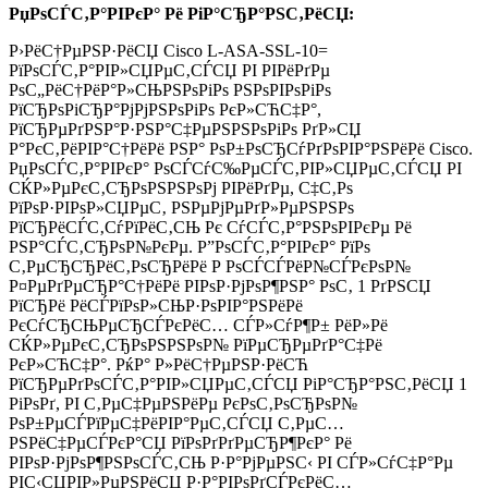
РџРѕСЃС‚Р°РІРєР° Рё РіР°СЂР°РЅС‚РёСЏ:
Р›РёС†РµРЅР·РёСЏ Cisco L-ASA-SSL-10=
РїРѕСЃС‚Р°РІР»СЏРµС‚СЃСЏ РІ РІРёРґРµ
РѕС„РёС†РёР°Р»СЊРЅРѕРіРѕ РЅРѕРІРѕРіРѕ
РїСЂРѕРіСЂР°РјРјРЅРѕРіРѕ РєР»СЋС‡Р°,
РїСЂРµРґРЅР°Р·РЅР°С‡РµРЅРЅРѕРіРѕ РґР»СЏ
Р°РєС‚РёРІР°С†РёРё РЅР° РѕР±РѕСЂСѓРґРѕРІР°РЅРёРё Cisco.
РџРѕСЃС‚Р°РІРєР° РѕСЃСѓС‰РµСЃС‚РІР»СЏРµС‚СЃСЏ РІ
СЌР»РµРєС‚СЂРѕРЅРЅРѕРј РІРёРґРµ, С‡С‚Рѕ
РїРѕР·РІРѕР»СЏРµС‚ РЅРµРјРµРґР»РµРЅРЅРѕ
РїСЂРёСЃС‚СѓРїРёС‚СЊ Рє СѓСЃС‚Р°РЅРѕРІРєРµ Рё
РЅР°СЃС‚СЂРѕР№РєРµ. Р”РѕСЃС‚Р°РІРєР° РїРѕ
С‚РµСЂСЂРёС‚РѕСЂРёРё Р РѕСЃСЃРёР№СЃРєРѕР№
Р¤РµРґРµСЂР°С†РёРё РІРѕР·РјРѕР¶РЅР° РѕС‚ 1 РґРЅСЏ
РїСЂРё РёСЃРїРѕР»СЊР·РѕРІР°РЅРёРё
РєСѓСЂСЊРµСЂСЃРєРёС… СЃР»СѓР¶Р± РёР»Рё
СЌР»РµРєС‚СЂРѕРЅРЅРѕР№ РїРµСЂРµРґР°С‡Рё
РєР»СЋС‡Р°. РќР° Р»РёС†РµРЅР·РёСЋ
РїСЂРµРґРѕСЃС‚Р°РІР»СЏРµС‚СЃСЏ РіР°СЂР°РЅС‚РёСЏ 1
РіРѕРґ, РІ С‚РµС‡РµРЅРёРµ РєРѕС‚РѕСЂРѕР№
РѕР±РµСЃРїРµС‡РёРІР°РµС‚СЃСЏ С‚РµС…
РЅРёС‡РµСЃРєР°СЏ РїРѕРґРґРµСЂР¶РєР° Рё
РІРѕР·РјРѕР¶РЅРѕСЃС‚СЊ Р·Р°РјРµРЅС‹ РІ СЃР»СѓС‡Р°Рµ
РІС‹СЏРІР»РµРЅРёСЏ Р·Р°РІРѕРґСЃРєРёС…