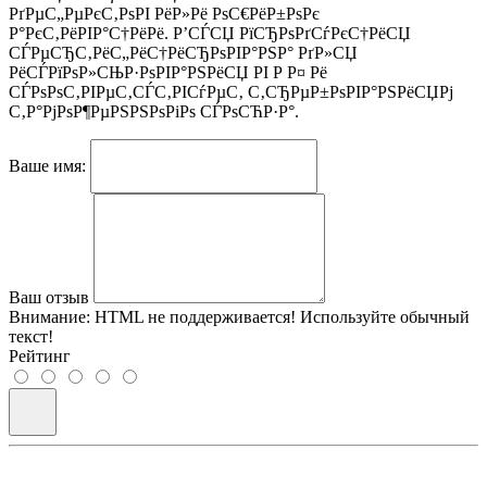
РґРµС„РµРєС‚РѕРІ РёР»Рё РѕС€РёР±РѕРє
Р°РєС‚РёРІР°С†РёРё. Р’СЃСЏ РїСЂРѕРґСѓРєС†РёСЏ
СЃРµСЂС‚РёС„РёС†РёСЂРѕРІР°РЅР° РґР»СЏ
РёСЃРїРѕР»СЊР·РѕРІР°РЅРёСЏ РІ Р Р¤ Рё
СЃРѕРѕС‚РІРµС‚СЃС‚РІСѓРµС‚ С‚СЂРµР±РѕРІР°РЅРёСЏРј
С‚Р°РјРѕР¶РµРЅРЅРѕРіРѕ СЃРѕСЋР·Р°.
Ваше имя:
Ваш отзыв
Внимание:
HTML не поддерживается! Используйте обычный
текст!
Рейтинг