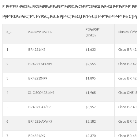
Р’ РўР°Р±Р»РёС†Рµ РїСЂРёРІРµРґРµРЅР° РёРЅС„РѕСЂРјР°С†РёСЏ РґР»СЏ Р·Р°РєР°Р·Р° Рј
РўР°Р±Р»РёС†Р°. Р?РЅС„РѕСЂРјР°С†РёСЏ РґР»СЏ Р·Р°РєР°Р·Р° Рё С†Р
Р¦РµРЅР°
в„–
РњРѕРґРµР»СЊ
РћРїРёСЃР°
(USD)В
1
ISR4221/K9
$1,633
Cisco ISR 4
2
ISR4221-SEC/K9
$2,555
Cisco ISR 42
3
ISR4221X/K9
$1,895
Cisco ISR 4
4
C1-CISCO4221/K9
$1,968
Cisco ONE 
5
ISR4321-AX/K9
$3,957
Cisco ISR 43
6
ISR4321-AXV/K9
$5,182
Cisco ISR 4
7
ISR4321/K9
$2,370
Cisco ISR 4