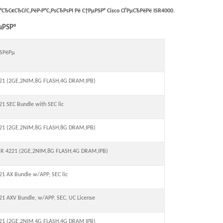
Р°СЂС€СЂСѓС‚РёР·Р°С‚РѕСЂРѕРІ Рё С†РµРЅР° Cisco СЃРµСЂРёРё
ISR
4000.
µРЅР°
РЅРёРµ
221 (2GE,2NIM,8G FLASH,4G DRAM,IPB)
21 SEC Bundle with SEC lic
221 (2GE,2NIM,8G FLASH,8G DRAM,IPB)
ISR 4221 (2GE,2NIM,8G FLASH,4G DRAM,IPB)
21 AX Bundle w/APP, SEC lic
321 AXV Bundle, w/APP, SEC, UC License
321 (2GE,2NIM,4G FLASH,4G DRAM,IPB)