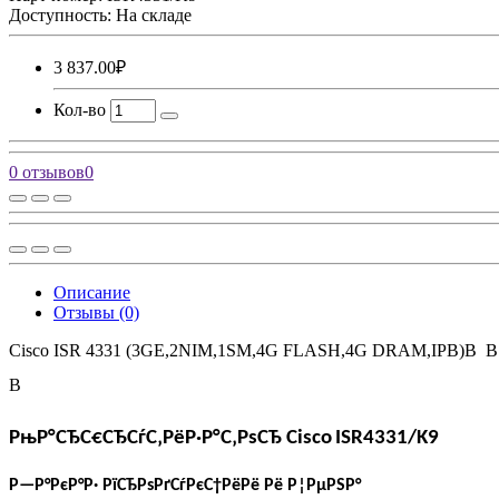
Доступность: На складе
3 837.00₽
Кол-во
0 отзывов
0
Описание
Отзывы (0)
Cisco ISR 4331 (3GE,2NIM,1SM,4G FLASH,4G DRAM,IPB)В
В
РњР°СЂС€СЂСѓС‚РёР·Р°С‚РѕСЂ
Cisco
ISR
4331/
K
9
Р—Р°РєР°Р· РїСЂРѕРґСѓРєС†РёРё Рё Р¦РµРЅР°