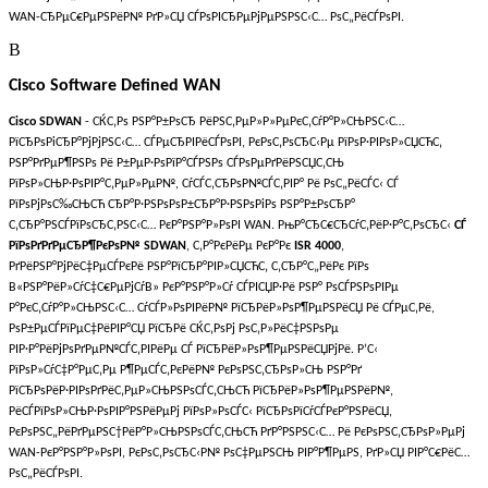
WAN-СЂРµС€РµРЅРёР№ РґР»СЏ СЃРѕРІСЂРµРјРµРЅРЅС‹С… РѕС„РёСЃРѕРІ.
В
Cisco Software Defined WAN
Cisco SDWAN
- СЌС‚Рѕ РЅР°Р±РѕСЂ РёРЅС‚РµР»Р»РµРєС‚СѓР°Р»СЊРЅС‹С…
РїСЂРѕРіСЂР°РјРјРЅС‹С… СЃРµСЂРІРёСЃРѕРІ, РєРѕС‚РѕСЂС‹Рµ РїРѕР·РІРѕР»СЏСЋС‚
РЅР°РґРµР¶РЅРѕ Рё Р±РµР·РѕРїР°СЃРЅРѕ СЃРѕРµРґРёРЅСЏС‚СЊ
РїРѕР»СЊР·РѕРІР°С‚РµР»РµР№, СѓСЃС‚СЂРѕР№СЃС‚РІР° Рё РѕС„РёСЃС‹ СЃ
РїРѕРјРѕС‰СЊСЋ СЂР°Р·РЅРѕРѕР±СЂР°Р·РЅРѕРіРѕ РЅР°Р±РѕСЂР°
С‚СЂР°РЅСЃРїРѕСЂС‚РЅС‹С… РєР°РЅР°Р»РѕРІ WAN. РњР°СЂС€СЂСѓС‚РёР·Р°С‚РѕСЂС‹
СЃ
РїРѕРґРґРµСЂР¶РєРѕР№
SDWAN
, С‚Р°РєРёРµ РєР°Рє
ISR 4000
,
РґРёРЅР°РјРёС‡РµСЃРєРё РЅР°РїСЂР°РІР»СЏСЋС‚ С‚СЂР°С„РёРє РїРѕ
В«РЅР°РёР»СѓС‡С€РµРјСѓВ» РєР°РЅР°Р»Сѓ СЃРІСЏР·Рё РЅР° РѕСЃРЅРѕРІРµ
Р°РєС‚СѓР°Р»СЊРЅС‹С… СѓСЃР»РѕРІРёР№ РїСЂРёР»РѕР¶РµРЅРёСЏ Рё СЃРµС‚Рё,
РѕР±РµСЃРїРµС‡РёРІР°СЏ РїСЂРё СЌС‚РѕРј РѕС‚Р»РёС‡РЅРѕРµ
РІР·Р°РёРјРѕРґРµР№СЃС‚РІРёРµ СЃ РїСЂРёР»РѕР¶РµРЅРёСЏРјРё. Р’С‹
РїРѕР»СѓС‡Р°РµС‚Рµ Р¶РµСЃС‚РєРёР№ РєРѕРЅС‚СЂРѕР»СЊ РЅР°Рґ
РїСЂРѕРёР·РІРѕРґРёС‚РµР»СЊРЅРѕСЃС‚СЊСЋ РїСЂРёР»РѕР¶РµРЅРёР№,
РёСЃРїРѕР»СЊР·РѕРІР°РЅРёРµРј РїРѕР»РѕСЃС‹ РїСЂРѕРїСѓСЃРєР°РЅРёСЏ,
РєРѕРЅС„РёРґРµРЅС†РёР°Р»СЊРЅРѕСЃС‚СЊСЋ РґР°РЅРЅС‹С… Рё РєРѕРЅС‚СЂРѕР»РµРј
WAN-РєР°РЅР°Р»РѕРІ, РєРѕС‚РѕСЂС‹Р№ РѕС‡РµРЅСЊ РІР°Р¶РµРЅ, РґР»СЏ РІР°С€РёС…
РѕС„РёСЃРѕРІ.