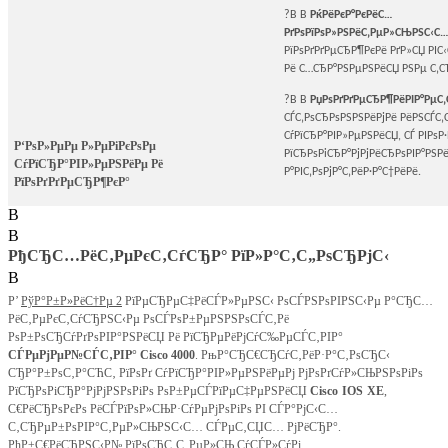
?В В
РќРёРєР°РєРёС…
РґРѕРїРѕР»РЅРёС‚РµР»СЊРЅС‹С… 
РїРѕРґРґРµСЂР¶РєРё РґР»СЏ РІ
Рё С…СЂР°РЅРµРЅРёСЏ РЅРµ С‚С
?В В
РџРѕРґРґРµСЂР¶РёРІР°РµС‚
СЃС‚РѕСЂРѕРЅРЅРёРјРё РёРЅСЃС‚
СѓРїСЂР°РІР»РµРЅРёСЏ, СЃ РІРѕ
Р‘РѕР»РµРµ Р»РµРіРєРѕРµ
РїСЂРѕРіСЂР°РјРјРёСЂРѕРІР°РЅР
СѓРїСЂР°РІР»РµРЅРёРµ Рё
Р°РІС‚РѕРјР°С‚РёР·Р°С†РёРё.
РїРѕРґРґРµСЂР¶РєР°
В
В
РђСЂС…РёС‚РµРєС‚СѓСЂР° РїР»Р°С‚С„РѕСЂРјС‹
В
Р’
РўР°Р±Р»РёС†Рµ 2
РїРµСЂРµС‡РёСЃР»РµРЅС‹ РѕСЃРЅРѕРІРЅС‹Рµ Р°СЂС…
РёС‚РµРєС‚СѓСЂРЅС‹Рµ РѕСЃРѕР±РµРЅРЅРѕСЃС‚Рё
РѕР±РѕСЂСѓРґРѕРІР°РЅРёСЏ Рё РїСЂРµРёРјСѓС‰РµСЃС‚РІР°
СЃРµРјРµР№СЃС‚РІР°
Cisco
4000
. РњР°СЂС€СЂСѓС‚РёР·Р°С‚РѕСЂС‹
СЂР°Р±РѕС‚Р°СЋС‚ РїРѕРґ СѓРїСЂР°РІР»РµРЅРёРµРј РјРѕРґСѓР»СЊРЅРѕРіРѕ
РїСЂРѕРіСЂР°РјРјРЅРѕРіРѕ РѕР±РµСЃРїРµС‡РµРЅРёСЏ
Cisco
IOS
XE
,
С€РёСЂРѕРєРѕ РёСЃРїРѕР»СЊР·СѓРµРјРѕРіРѕ РІ СЃР°РјС‹С…
С‚СЂРµР±РѕРІР°С‚РµР»СЊРЅС‹С… СЃРµС‚СЏС… РјРёСЂР°.
РћР±С€РёСЂРЅС‹Р№ РїРѕСЂС‚С„РµР»СЊ СѓСЃР»СѓРі