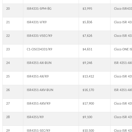
20
ISR4331-SPM-8G
$3,995
Cisco ISR43
21
ISR4331-V/K9
$5,836
Cisco ISR 4
22
ISR4331-VSEC/K9
$7,626
Cisco ISR 4
23
C1-CISCO4331/K9
$4,651
Cisco ONE 
24
ISR4351-AX-BUN
$9,246
ISR 4351-AX
25
ISR4351-AX/K9
$13,412
Cisco ISR 43
26
ISR4351-AXV-BUN
$16,170
ISR 4351-AX
27
ISR4351-AXV/K9
$17,900
Cisco ISR 4
28
ISR4351/K9
$9,100
Cisco ISR 
29
ISR4351-SEC/K9
$10,500
Cisco ISR 4