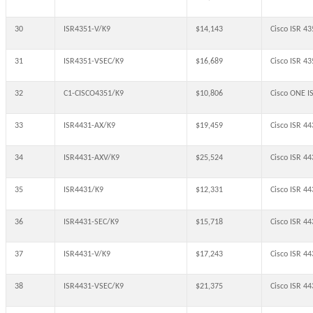
30
ISR4351-V/K9
$14,143
Cisco ISR 4
31
ISR4351-VSEC/K9
$16,689
Cisco ISR 4
32
C1-CISCO4351/K9
$10,806
Cisco ONE 
33
ISR4431-AX/K9
$19,459
Cisco ISR 4
34
ISR4431-AXV/K9
$25,524
Cisco ISR 4
35
ISR4431/K9
$12,331
Cisco ISR 4
36
ISR4431-SEC/K9
$15,718
Cisco ISR 4
37
ISR4431-V/K9
$17,243
Cisco ISR 4
38
ISR4431-VSEC/K9
$21,375
Cisco ISR 4