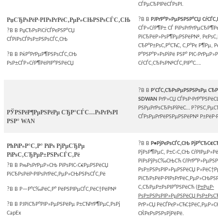
СЃРµСЂРІРёСЃРѕРІ.
РџСЂРѕРёР·РІРѕРґРёС‚РµР»СЊРЅРѕСЃС‚СЊ
?В В
РЈРґР°Р»РµРЅРЅР°СЏ СѓСЃС‚
СЃР»СѓР¶Р± СЃ РїРѕРґРґРµСЂР¶
?В В
РџСЂРѕРїСѓСЃРєРЅР°СЏ
РїСЂРёР»РѕР¶РµРЅРёР№, РєРѕС‚
СЃРїРѕСЃРѕР±РЅРѕСЃС‚СЊ
СЂР°Р±РѕС‚Р°СЋС‚ С‚Р°Рє Р¶Рµ, Р
?В В
РќР°РґРµР¶РЅРѕСЃС‚СЊ
Р°РЅР°Р»РѕРіРё РЅР° РІС‹РґРµР»
РѕР±СЃР»СѓР¶РёРІР°РЅРёСЏ
СѓСЃС‚СЂРѕР№СЃС‚РІР°С….
?В В
Р’СЃС‚СЂРѕРµРЅРЅРѕРµ СЂ
SDWAN
РґР»СЏ СЃРѕР·РґР°РЅРёС
РЅРµРґРѕСЂРѕРіРёС… Р?РЅС‚РµС
РЎРЅРёР¶РµРЅРёРµ СЂР°СЃС…РѕРґРѕРІ
СЃРѕРµРґРёРЅРµРЅРёР№ Р±РёР·Р
РЅР° WAN
?В В
Р•РјРєРѕСЃС‚СЊ РјР°СЂС€СЂ
РћРїР»Р°С‚Р° РїРѕ РјРµСЂРµ
РјРѕР¶РµС‚ Р±С‹С‚СЊ СѓРІРµР»Рё
РїРѕС‚СЂРµР±РЅРѕСЃС‚Рё
РїРѕРјРѕС‰СЊСЋ СѓРґР°Р»РµРЅР
?В В
РњРѕРґРµР»СЊ РїРѕРІС‹С€РµРЅРёСЏ
РѕР±РЅРѕРІР»РµРЅРёСЏ Р»РёС†Р
РїСЂРѕРёР·РІРѕРґРёС‚РµР»СЊРЅРѕСЃС‚Рё
РїСЂРѕРёР·РІРѕРґРёС‚РµР»СЊРЅР
С‚СЂРµР±РѕРІР°РЅРёСЋ (
Р±РµР·
?В В
Р—Р°С‰РёС‚Р° РёРЅРІРµСЃС‚РёС†РёР№
РѕР±РЅРѕРІР»РµРЅРёСЏ РѕР±РѕСЂ
?В В
РЈРїСЂР°РІР»РµРЅРёРµ Р±СЋРґР¶РµС‚РѕРј
РґР»СЏ РёСЃРєР»СЋС‡РёС‚РµР»
CapEx
СЌРєРѕРЅРѕРјРёРё.