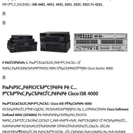
РїР»Р°С‚С„РѕСЂРјС‹:
ISR
4461
,
4451
,
4431
,
4351
,
4331
,
4321
Рё
4221
.
В
В
Р РёСЃСѓРЅРѕРє 1.
РњР°СЂС€СЂСѓС‚РёР·Р°С‚РѕСЂС‹ СЃ
РёРЅС‚РµРіСЂРёСЂРѕРІР°РЅРЅС‹РјРё СЃРµСЂРІРёСЃР°РјРё Cisco
Series
4000
В
РљРѕРЅС„РёРіСѓСЂР°С†РёРё Рё С…
Р°СЂР°РєС‚РµСЂРёСЃС‚РёРєРё
Cisco
ISR
4000
РњР°СЂС€СЂСѓС‚РёР·Р°С‚РѕСЂС‹ Cisco ISR РЎРµСЂРёРё 4000
РїСЂРµРґРѕСЃС‚Р°РІР»СЏСЋС‚ РїСЂРѕРіСЂР°РјРјРЅС‹Рµ С„СѓРЅРєС†РёРё
Cisco Software
Defined WAN (SDWAN)
Рё РєРѕРЅРІРµСЂРіРµРЅС‚РЅСѓСЋ
РёРЅС„СЂР°СЃС‚СЂСѓРєС‚СѓСЂСѓ С„РёР»РёР°Р»РѕРІ. РќР°СЂСЏРґСѓ СЃ РїСЂРµРІРѕСЃС…
РѕРґРЅРѕР№ РїСЂРѕРїСѓСЃРєРЅРѕР№ СЃРїРѕСЃРѕР±РЅРѕСЃС‚СЊСЋ, СЌС‚Рё
РІРѕР·РјРѕР¶РЅРѕСЃС‚Рё РѕР±СЂР°Р·СѓСЋС‚ СЃС‚СЂРѕРёС‚РµР»СЊРЅС‹Рµ Р±Р»РѕРєРё