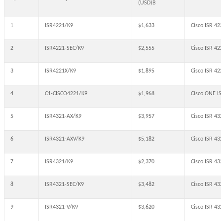
(USD)В
1
ISR4221/K9
$1,633
Cisco ISR 4
2
ISR4221-SEC/K9
$2,555
Cisco ISR 42
3
ISR4221X/K9
$1,895
Cisco ISR 4
4
C1-CISCO4221/K9
$1,968
Cisco ONE 
5
ISR4321-AX/K9
$3,957
Cisco ISR 43
6
ISR4321-AXV/K9
$5,182
Cisco ISR 4
7
ISR4321/K9
$2,370
Cisco ISR 4
8
ISR4321-SEC/K9
$3,482
Cisco ISR 4
9
ISR4321-V/K9
$3,620
Cisco ISR 4