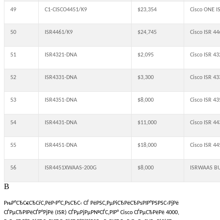
49
C1-CISCO4451/K9
$23,354
Cisco ONE 
50
ISR4461/K9
$24,745
Cisco ISR 
51
ISR4321-DNA
$2,095
Cisco ISR 4
52
ISR4331-DNA
$3,300
Cisco ISR 4
53
ISR4351-DNA
$8,000
Cisco ISR 
54
ISR4431-DNA
$11,000
Cisco ISR 4
55
ISR4451-DNA
$18,000
Cisco ISR 4
56
ISR4451XWAAS-200G
$8,000
ISRWAAS BU
В
РњР°СЂС€СЂСѓС‚РёР·Р°С‚РѕСЂС‹ СЃ РёРЅС‚РµРіСЂРёСЂРѕРІР°РЅРЅС‹РјРё
СЃРµСЂРІРёСЃР°РјРё (ISR) СЃРµРјРµР№СЃС‚РІР° Cisco СЃРµСЂРёРё 4000,