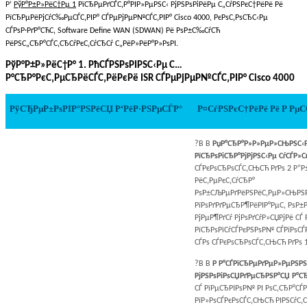
Р’
РўР°Р±Р»РёС†Рµ 1
РїСЂРµРґСЃС‚Р°РІР»РµРЅС‹ РјРЅРѕРіРёРµ С„СѓРЅРєС†РёРё Рё
РїСЂРµРёРјСѓС‰РµСЃС‚РІР° СЃРµРјРµР№СЃС‚РІР° Cisco 4000, РєРѕС‚РѕСЂС‹Рµ
СЃРѕР·РґР°СЋС‚ Software Define WAN (SDWAN) Рё РѕР±С‰СѓСЋ
РёРЅС„СЂР°СЃС‚СЂСѓРєС‚СѓСЂСѓ С„РёР»РёР°Р»РѕРІ.
РўР°Р±Р»РёС†Р° 1. РћСЃРЅРѕРІРЅС‹Рµ С…
Р°СЂР°РєС‚РµСЂРёСЃС‚РёРєРё ISR СЃРµРјРµР№СЃС‚РІР° Cisco 4000
РўСЂРµР±РѕРІР°РЅРёСЏ Р‘РёР·РЅРµСЃР°
Р¤СѓРЅРєС†РёРё Рё Р Рµ
?В В
РџР°СЂР°Р»Р»РµР»СЊРЅС‹
РїСЂРѕРіСЂР°РјРјРЅС‹Рµ СѓСЃР»С
СЃРєРѕСЂРѕСЃС‚СЊСЋ РґРѕ 2 Р“Р
РёС‚РµРєС‚СѓСЂР°
РѕР±СЉРµРґРёРЅРёС‚РµР»СЊРЅР
РїРѕРґРґРµСЂР¶РёРІР°РµС‚ РѕР±Р
РјРµР¶РґСѓ РјРѕРґСѓР»СЏРјРё СЃ
РїСЂРѕРїСѓСЃРєРЅРѕР№ СЃРїРѕС
СЃРѕ СЃРєРѕСЂРѕСЃС‚СЊСЋ РґРѕ 1
?В В
Р Р°СЃРїСЂРµРґРµР»РµРЅР
РјРЅРѕРіРѕСЏРґРµСЂРЅР°СЏ Р°С
СЃ РїРµСЂРІРѕР№ РІ РѕС‚СЂР°СЃ
РїР»РѕСЃРєРѕСЃС‚СЊСЋ РІРЅСѓС