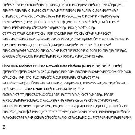
РїР°РЅРµР»СЊ СѓРїСЂР°РІР»РµРЅРёСЏ РґР»СЏ РІСЃРµР№ РІР°С€РµР№ СЃРµС‚Рё -
РіР»Р°РІРЅРѕРіРѕ С†РµРЅС‚СЂР° РєРѕРјРїР°РЅРёРё Рё РµРіРѕ С„РёР»РёР°Р»РѕРІ,
С†РµРЅС‚СЂР° РѕР±СЂР°Р±РѕС‚РєРё РґР°РЅРЅС‹С… Рё СѓРїСЂР°РІР»РµРЅРёРµРј
РѕР±Р»Р°РєРѕРј. Р’РјРµСЃС‚Рѕ С‚РѕРіРѕ, С‡С‚РѕР±С‹ РїРѕР»Р°РіР°С‚СЊСЃСЏ РЅР°
РїРѕС€Р°РіРѕРІРѕРµ СѓРїСЂР°РІР»РµРЅРёРµ, РІС‹ РјРѕР¶РµС‚Рµ
СЂР°Р·СЂР°Р±Р°С‚С‹РІР°С‚СЊ, РЅР°СЃС‚СЂР°РёРІР°С‚СЊ СЃРєРІРѕР·РЅСѓСЋ
РїРѕР»РёС‚РёРєСѓ РёР· РµРґРёРЅРѕРіРѕ РёРЅС‚РµСЂС„РµР№СЃР° Cisco DNA Center. Р­
С‚Рѕ РїРѕР·РІРѕР»СЏРµС‚ Р±С‹СЃС‚СЂРµРµ СЂРµР°РіРёСЂРѕРІР°С‚СЊ РЅР°
РїРѕС‚СЂРµР±РЅРѕСЃС‚Рё РІР°С€РµР№ РѕСЂРіР°РЅРёР·Р°С†РёРё Рё РїРѕРјРѕРіР°РµС‚
СѓРїСЂРѕСЃС‚РёС‚СЊ РїРѕРІСЃРµРґРЅРµРІРЅС‹Рµ РѕРїРµСЂР°С†РёРё.
Cisco DNA Analytics
Рё
Cisco Network Data Platform (NDP)
РїРѕРјРѕРіСѓС‚ РІР°Рј
РјР°РєСЃРёРјР°Р»СЊРЅРѕ СЌС„С„РµРєС‚РёРІРЅРѕ РёСЃРїРѕР»СЊР·РѕРІР°С‚СЊ СЃРІРѕСЋ
СЃРµС‚СЊ, Р·Р° СЃС‡РµС‚ РїРѕСЃС‚РѕСЏРЅРЅРѕРіРѕ СЃР±РѕСЂР° Рё
РїСЂР°РєС‚РёС‡РµСЃРєРѕРіРѕ РїСЂРёРјРµРЅРµРЅРёСЏ Р°РЅР°Р»РёС‚РёС‡РµСЃРєРёС…
РґР°РЅРЅС‹С….
Cisco DNAВ
СЂР°СЃС€РёСЂСЏРµРјР° Рё
РїСЂРѕРіСЂР°РјРјРёСЂСѓРµС‚СЃСЏ РЅР° РєР°Р¶РґРѕРј СѓСЂРѕРІРЅРµ. РћРЅР°
РѕР±СЉРµРґРёРЅСЏРµС‚ С‚РµС…РЅРѕР»РѕРіРёРё Cisco Рё СЃС‚РѕСЂРѕРЅРЅРёС…
РїСЂРѕРёР·РІРѕРґРёС‚РµР»РµР№, РѕС‚РєСЂС‹С‚С‹Рµ API-РёРЅС‚РµСЂС„РµР№СЃС‹ Рё
РїР»Р°С‚С„РѕСЂРјСѓ РґР»СЏ СЂР°Р·СЂР°Р±РѕС‚С‡РёРєРѕРІ РґР»СЏ РїРѕРґРґРµСЂР¶РєРё
РѕР±С€РёСЂРЅРѕР№ СЌРєРѕСЃРёСЃС‚РµРјС‹ СЃРµС‚РµРІС‹С… РїСЂРёР»РѕР¶РµРЅРёР№.
В