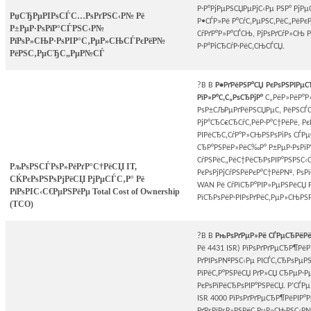
Р·Р°РјРµРЅСЏРµРјС‹Рµ РЅР° РјРµС
РџСЂРµРІРѕСЃС…РѕРґРЅС‹Р№ Рё
Р•СЃР»Рё Р°СѓС‚РµРЅС‚РёС„РёРє
Р±РµР·РѕРїР°СЃРЅС‹Р№
СѓРґР°Р»Р°СЃСЊ, РјРѕРґСѓР»СЊ Р
РїРѕР»СЊР·РѕРІР°С‚РµР»СЊСЃРєРёР№
Р·Р°РіСЂСѓР·РёС‚СЊСЃСЏ.
РёРЅС‚РµСЂС„РµР№СЃ
?В В
Р•РґРёРЅР°СЏ РєРѕРЅРІРµС
РїР»Р°С‚С„РѕСЂРјР°
С„РёР»РёР°Р
РѕР±СЉРµРґРёРЅСЏРµС‚ РёРЅСЃС
РјР°СЂС€СЂСѓС‚РёР·Р°С†РёРё, РєР
РІРёСЂС‚СѓР°Р»СЊРЅРѕРіРѕ СЃРµ
СЂР°РЅРёР»РёС‰Р° Р±РµР·РѕРїР°
СѓРЅРёС„РёС†РёСЂРѕРІР°РЅРЅС‹
РљРѕРЅСЃРѕР»РёРґР°С†РёСЏ IT,
РєРѕРјРјСѓРЅРёРєР°С†РёР№, РѕРї
СЌРєРѕРЅРѕРјРёСЏ РјРµСЃС‚Р° Рё
WAN Рё СѓРїСЂР°РІР»РµРЅРёСЏ 
РїРѕРІС‹С€РµРЅРёРµ Total Cost of Ownership
РїСЂРѕРёР·РІРѕРґРёС‚РµР»СЊРЅ
(TCO)
?В В
РњРѕРґРµР»Рё СЃРµСЂРёРё
Рё 4431 ISR) РїРѕРґРґРµСЂР¶РёР
РґРІРѕР№РЅС‹Рµ РІСЃС‚СЂРѕРµР
РїРёС‚Р°РЅРёСЏ РґР»СЏ СЂРµР·Р
РєРѕРїРёСЂРѕРІР°РЅРёСЏ. Р’СЃР
ISR 4000 РїРѕРґРґРµСЂР¶РёРІР°Р
РґРѕРїРѕР»РЅРёС‚РµР»СЊРЅС‹Р№