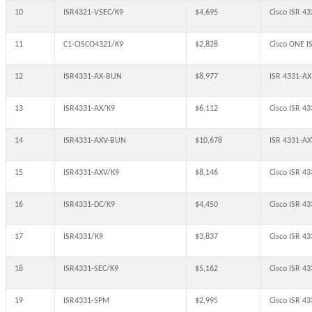
10
ISR4321-VSEC/K9
$4,695
Cisco ISR 4
11
C1-CISCO4321/K9
$2,828
Cisco ONE 
12
ISR4331-AX-BUN
$8,977
ISR 4331-AX
13
ISR4331-AX/K9
$6,112
Cisco ISR 43
14
ISR4331-AXV-BUN
$10,678
ISR 4331-AX
15
ISR4331-AXV/K9
$8,146
Cisco ISR 4
16
ISR4331-DC/K9
$4,450
Cisco ISR 4
17
ISR4331/K9
$3,837
Cisco ISR 
18
ISR4331-SEC/K9
$5,162
Cisco ISR 4
19
ISR4331-SPM
$2,995
Cisco ISR 4