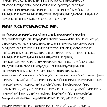
РѕР±СЂР°Р·СѓСЋС‚ РїСЂРѕРіСЂР°РјРјРЅРѕ-РѕРїСЂРµРґРµР»СЏРµРјСѓСЋ
РїР»Р°С‚С„РѕСЂРјСѓ WAN, РєРѕС‚РѕСЂР°СЏ РѕР±РµСЃРїРµС‡РёРІР°РµС‚
РїСЂРѕРёР·РІРѕРґРёС‚РµР»СЊРЅРѕСЃС‚СЊ, Р±РµР·РѕРїР°СЃРЅРѕСЃС‚СЊ Рё
РІРѕР·РјРѕР¶РЅРѕСЃС‚Рё РєРѕРЅРІРµСЂРіРµРЅС†РёРё, РєРѕС‚РѕСЂС‹Рµ РЅРµРѕР±С…
РѕРґРёРјС‹ СЃРµРіРѕРґРЅСЏС€РЅРёРј С„РёР»РёР°Р»Р°Рј.
РћР±Р·РѕСЂ РїСЂРѕРґСѓРєС†РёРё
РњР°СЂС€СЂСѓС‚РёР·Р°С‚РѕСЂ СЃ РёРЅС‚РµРіСЂРёСЂРѕРІР°РЅРЅС‹РјРё
СЃРµСЂРІРёСЃР°РјРё (ISR) СЃРµРјРµР№СЃС‚РІР° Cisco
ie
4000
СЃРѕРІРµСЂС€Р°РµС‚
СЂРµРІРѕР»СЋС†РёСЋ РІ РєРѕСЂРїРѕСЂР°С‚РёРІРЅРѕР№ РѕС‚СЂР°СЃР»Рё WAN-
РєРѕРјРјСѓРЅРёРєР°С†РёР№. Р‘Р»Р°РіРѕРґР°СЂСЏ РЅРѕРІС‹Рј СѓСЂРѕРІРЅСЏРј
РІСЃС‚СЂРѕРµРЅРЅС‹С… РёРЅС‚РµР»Р»РµРєС‚СѓР°Р»СЊРЅС‹С… СЃРµС‚РµРІС‹С…
РІРѕР·РјРѕР¶РЅРѕСЃС‚РµР№ Рё РєРѕРЅРІРµСЂРіРµРЅС†РёРё,
РјР°СЂС€СЂСѓС‚РёР·Р°С‚РѕСЂ СѓРґРѕРІР»РµС‚РІРѕСЂСЏРµС‚ СЂР°СЃС‚СѓС‰СѓСЋ
РїРѕС‚СЂРµР±РЅРѕСЃС‚СЊ РІ СЃРµС‚СЏС…, СЃ РїРѕРґРґРµСЂР¶РєРѕР№
РїСЂРёР»РѕР¶РµРЅРёР№ РЅР° СЂР°СЃРїСЂРµРґРµР»РµРЅРЅС‹С…
РєРѕСЂРїРѕСЂР°С‚РёРІРЅС‹С… СЃР°Р№С‚Р°С…, РІ СЌС‚РёС… РјРµСЃС‚Р°С… РѕР±С‹С‡РЅРѕ
РјР°Р»Рѕ IT-СЂРµСЃСѓСЂСЃРѕРІ
.
Р§Р°СЃС‚Рѕ СЂР°СЃС‚С‘С‚ РїРѕС‚СЂРµР±РЅРѕСЃС‚СЊ РІ
РїСЂСЏРјРѕР№ СЃРІСЏР·Рё, РєР°Рє СЃ С‡Р°СЃС‚РЅС‹РјРё С†РµРЅС‚СЂР°РјРё
РѕР±СЂР°Р±РѕС‚РєР°РјРё РґР°РЅРЅС‹С…, С‚Р°Рє Рё СЃ РѕР±С‰РµРґРѕСЃС‚СѓРїРЅС‹РјРё
РѕР±Р»Р°РєР°РјРё РїРѕ СЂР°Р·Р»РёС‡РЅС‹Рј РєР°РЅР°Р»Р°Рј, РІРєР»СЋС‡Р°СЏ
Multiprotocol Label Switching (MPLS)
VPNs
Рё РёРЅС‚РµСЂРЅРµС‚РѕРј.
РЎРµРјРµР№СЃС‚РІРѕ Cisco 4000
РІРєР»СЋС‡Р°РµС‚ СЃР»РµРґСѓСЋС‰РёРµ