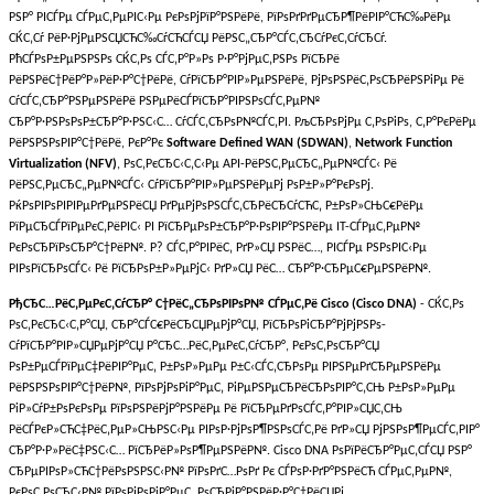
РЅР° РІСЃРµ СЃРµС‚РµРІС‹Рµ РєРѕРјРїР°РЅРёРё, РїРѕРґРґРµСЂР¶РёРІР°СЋС‰РёРµ
СЌС‚Сѓ РёР·РјРµРЅСЏСЋС‰СѓСЋСЃСЏ РёРЅС„СЂР°СЃС‚СЂСѓРєС‚СѓСЂСѓ.
РћСЃРѕР±РµРЅРЅРѕ СЌС‚Рѕ СЃС‚Р°Р»Рѕ Р·Р°РјРµС‚РЅРѕ РїСЂРё
РёРЅРёС†РёР°Р»РёР·Р°С†РёРё, СѓРїСЂР°РІР»РµРЅРёРё, РјРѕРЅРёС‚РѕСЂРёРЅРіРµ Рё
СѓСЃС‚СЂР°РЅРµРЅРёРё РЅРµРёСЃРїСЂР°РІРЅРѕСЃС‚РµР№
СЂР°Р·РЅРѕРѕР±СЂР°Р·РЅС‹С… СѓСЃС‚СЂРѕР№СЃС‚РІ. РљСЂРѕРјРµ С‚РѕРіРѕ, С‚Р°РєРёРµ
РёРЅРЅРѕРІР°С†РёРё, РєР°Рє
Software Defined WAN (SDWAN)
,
Network Function
Virtualization (NFV)
, РѕС‚РєСЂС‹С‚С‹Рµ API-РёРЅС‚РµСЂС„РµР№СЃС‹ Рё
РёРЅС‚РµСЂС„РµР№СЃС‹ СѓРїСЂР°РІР»РµРЅРёРµРј РѕР±Р»Р°РєРѕРј.
РќРѕРІРѕРІРІРµРґРµРЅРёСЏ РґРµРјРѕРЅСЃС‚СЂРёСЂСѓСЋС‚ Р±РѕР»СЊС€РёРµ
РїРµСЂСЃРїРµРєС‚РёРІС‹ РІ РїСЂРµРѕР±СЂР°Р·РѕРІР°РЅРёРµ IT-СЃРµС‚РµР№
РєРѕСЂРїРѕСЂР°С†РёР№. Р? СЃС‚Р°РІРёС‚ РґР»СЏ РЅРёС…, РІСЃРµ РЅРѕРІС‹Рµ
РІРѕРїСЂРѕСЃС‹ Рё РїСЂРѕР±Р»РµРјС‹ РґР»СЏ РёС… СЂР°Р·СЂРµС€РµРЅРёР№.
РђСЂС…РёС‚РµРєС‚СѓСЂР° С†РёС„СЂРѕРІРѕР№ СЃРµС‚Рё Cisco (Cisco DNA)
- СЌС‚Рѕ
РѕС‚РєСЂС‹С‚Р°СЏ, СЂР°СЃС€РёСЂСЏРµРјР°СЏ, РїСЂРѕРіСЂР°РјРјРЅРѕ-
СѓРїСЂР°РІР»СЏРµРјР°СЏ Р°СЂС…РёС‚РµРєС‚СѓСЂР°, РєРѕС‚РѕСЂР°СЏ
РѕР±РµСЃРїРµС‡РёРІР°РµС‚ Р±РѕР»РµРµ Р±С‹СЃС‚СЂРѕРµ РІРЅРµРґСЂРµРЅРёРµ
РёРЅРЅРѕРІР°С†РёР№, РїРѕРјРѕРіР°РµС‚ РіРµРЅРµСЂРёСЂРѕРІР°С‚СЊ Р±РѕР»РµРµ
РіР»СѓР±РѕРєРѕРµ РїРѕРЅРёРјР°РЅРёРµ Рё РїСЂРµРґРѕСЃС‚Р°РІР»СЏС‚СЊ
РёСЃРєР»СЋС‡РёС‚РµР»СЊРЅС‹Рµ РІРѕР·РјРѕР¶РЅРѕСЃС‚Рё РґР»СЏ РјРЅРѕР¶РµСЃС‚РІР°
СЂР°Р·Р»РёС‡РЅС‹С… РїСЂРёР»РѕР¶РµРЅРёР№. Cisco DNA РѕРїРёСЂР°РµС‚СЃСЏ РЅР°
СЂРµРІРѕР»СЋС†РёРѕРЅРЅС‹Р№ РїРѕРґС…РѕРґ Рє СЃРѕР·РґР°РЅРёСЋ СЃРµС‚РµР№,
РєРѕС‚РѕСЂС‹Р№ РїРѕРјРѕРіР°РµС‚ РѕСЂРіР°РЅРёР·Р°С†РёСЏРј