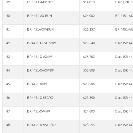
39
C1-CISCO4431/K9
$14,013
Cisco ONE 
40
ISR4451-AX-BUN
$24,002
ISR 4451-AX
41
ISR4451-AXV-BUN
$26,157
ISR 4451-AX
42
ISR4451-UCSE-S/K9
$25,540
Cisco ISR 4
43
ISR4451-X-AX/K9
$26,763
Cisco ISR 4
44
ISR4451-X-AXV/K9
$32,808
Cisco ISR 4
45
ISR4451-X/K9
$20,506
Cisco ISR 
46
ISR4451-X-SEC/K9
$23,350
Cisco ISR 44
47
ISR4451-X-V/K9
$24,603
Cisco ISR 4
48
ISR4451-X-VSEC/K9
$28,595
Cisco ISR 4