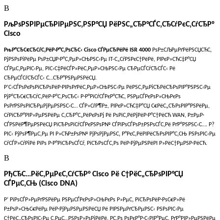
В
РљРѕРЅРІРµСЂРіРµРЅС‚РЅР°СЏ РёРЅС„СЂР°СЃС‚СЂСѓРєС‚СѓСЂР°
Cisco
РњР°СЂС€СЂСѓС‚РёР·Р°С‚РѕСЂС‹ Cisco СЃРµСЂРёРё ISR 4000
РѕР±СЉРµРґРёРЅСЏСЋС‚
РјРЅРѕРіРёРµ РѕР±СЏР·Р°С‚РµР»СЊРЅС‹Рµ IT-С„СѓРЅРєС†РёРё, РІРєР»СЋС‡Р°СЏ
СЃРµС‚РµРІС‹Рµ, РІС‹С‡РёСЃР»РёС‚РµР»СЊРЅС‹Рµ СЂРµСЃСѓСЂСЃС‹ Рё
СЂРµСЃСѓСЂСЃС‹ С…СЂР°РЅРµРЅРёСЏ.
Р’С‹СЃРѕРєРѕРїСЂРѕРёР·РІРѕРґРёС‚РµР»СЊРЅС‹Рµ РёРЅС‚РµРіСЂРёСЂРѕРІР°РЅРЅС‹Рµ
РјР°СЂС€СЂСѓС‚РёР·Р°С‚РѕСЂС‹ Р·Р°РїСѓСЃРєР°СЋС‚ РЅРµСЃРєРѕР»СЊРєРѕ
РѕРґРЅРѕРІСЂРµРјРµРЅРЅС‹С… СЃР»СѓР¶Р±, РІРєР»СЋС‡Р°СЏ С€РёС„СЂРѕРІР°РЅРёРµ,
СѓРїСЂР°РІР»РµРЅРёРµ С‚СЂР°С„РёРєРѕРј Рё РѕРїС‚РёРјРёР·Р°С†РёСЋ WAN, Р±РµР·
СЃРЅРёР¶РµРЅРёСЏ РїСЂРѕРїСѓСЃРєРЅРѕР№ СЃРїРѕСЃРѕР±РЅРѕСЃС‚Рё РґР°РЅРЅС‹С…. Р?
РІС‹ РјРѕР¶РµС‚Рµ РІ Р»СЋР±РѕР№ РјРѕРјРµРЅС‚ Р°РєС‚РёРІРёСЂРѕРІР°С‚СЊ РЅРѕРІС‹Рµ
СѓСЃР»СѓРіРё РїРѕ Р·Р°РїСЂРѕСЃСѓ, РїСЂРѕСЃС‚Рѕ РёР·РјРµРЅРёРІ Р»РёС†РµРЅР·РёСЋ.
В
РђСЂС…РёС‚РµРєС‚СѓСЂР° Cisco Рё С†РёС„СЂРѕРІР°СЏ
СЃРµС‚СЊ (Cisco DNA)
Р’ РїРѕСЃР»РµРґРЅРёРµ РЅРµСЃРєРѕР»СЊРєРѕ Р»РµС‚ РїСЂРѕРёР·РѕС€Р»Рё
Р±РѕР»СЊС€РёРµ РёР·РјРµРЅРµРЅРёСЏ Рё РІРЅРµРґСЂРµРЅС‹ РЅРѕРІС‹Рµ
С†РёС„СЂРѕРІС‹Рµ С‚РµС…РЅРѕР»РѕРіРёРё. Р­С‚Рѕ РѕРєР°Р·С‹РІР°РµС‚ РґР°РІР»РµРЅРёРµ