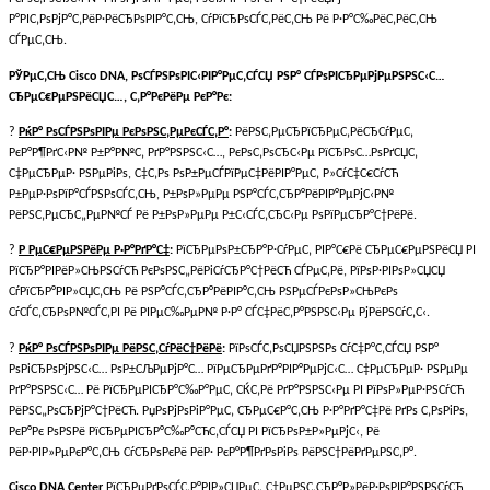
Р°РІС‚РѕРјР°С‚РёР·РёСЂРѕРІР°С‚СЊ, СѓРїСЂРѕСЃС‚РёС‚СЊ Рё Р·Р°С‰РёС‚РёС‚СЊ
СЃРµС‚СЊ.
РЎРµС‚СЊ Cisco DNA, РѕСЃРЅРѕРІС‹РІР°РµС‚СЃСЏ РЅР° СЃРѕРІСЂРµРјРµРЅРЅС‹С…
СЂРµС€РµРЅРёСЏС…, С‚Р°РєРёРµ РєР°Рє:
?
РќР° РѕСЃРЅРѕРІРµ РєРѕРЅС‚РµРєСЃС‚Р°
:
РёРЅС‚РµСЂРїСЂРµС‚РёСЂСѓРµС‚
РєР°Р¶РґС‹Р№ Р±Р°Р№С‚ РґР°РЅРЅС‹С…, РєРѕС‚РѕСЂС‹Рµ РїСЂРѕС…РѕРґСЏС‚
С‡РµСЂРµР· РЅРµРіРѕ, С‡С‚Рѕ РѕР±РµСЃРїРµС‡РёРІР°РµС‚ Р»СѓС‡С€СѓСЋ
Р±РµР·РѕРїР°СЃРЅРѕСЃС‚СЊ, Р±РѕР»РµРµ РЅР°СЃС‚СЂР°РёРІР°РµРјС‹Р№
РёРЅС‚РµСЂС„РµР№СЃ Рё Р±РѕР»РµРµ Р±С‹СЃС‚СЂС‹Рµ РѕРїРµСЂР°С†РёРё.
?
Р РµС€РµРЅРёРµ Р·Р°РґР°С‡
:
РїСЂРµРѕР±СЂР°Р·СѓРµС‚ РІР°С€Рё СЂРµС€РµРЅРёСЏ РІ
РїСЂР°РІРёР»СЊРЅСѓСЋ РєРѕРЅС„РёРіСѓСЂР°С†РёСЋ СЃРµС‚Рё, РїРѕР·РІРѕР»СЏСЏ
СѓРїСЂР°РІР»СЏС‚СЊ Рё РЅР°СЃС‚СЂР°РёРІР°С‚СЊ РЅРµСЃРєРѕР»СЊРєРѕ
СѓСЃС‚СЂРѕР№СЃС‚РІ Рё РІРµС‰РµР№ Р·Р° СЃС‡РёС‚Р°РЅРЅС‹Рµ РјРёРЅСѓС‚С‹.
?
РќР° РѕСЃРЅРѕРІРµ РёРЅС‚СѓРёС†РёРё
:
РїРѕСЃС‚РѕСЏРЅРЅРѕ СѓС‡Р°С‚СЃСЏ РЅР°
РѕРіСЂРѕРјРЅС‹С… РѕР±СЉРµРјР°С… РїРµСЂРµРґР°РІР°РµРјС‹С… С‡РµСЂРµР· РЅРµРµ
РґР°РЅРЅС‹С… Рё РїСЂРµРІСЂР°С‰Р°РµС‚ СЌС‚Рё РґР°РЅРЅС‹Рµ РІ РїРѕР»РµР·РЅСѓСЋ
РёРЅС„РѕСЂРјР°С†РёСЋ. РџРѕРјРѕРіР°РµС‚ СЂРµС€Р°С‚СЊ Р·Р°РґР°С‡Рё РґРѕ С‚РѕРіРѕ,
РєР°Рє РѕРЅРё РїСЂРµРІСЂР°С‰Р°СЋС‚СЃСЏ РІ РїСЂРѕР±Р»РµРјС‹, Рё
РёР·РІР»РµРєР°С‚СЊ СѓСЂРѕРєРё РёР· РєР°Р¶РґРѕРіРѕ РёРЅС†РёРґРµРЅС‚Р°.
Cisco DNA Center
РїСЂРµРґРѕСЃС‚Р°РІР»СЏРµС‚ С†РµРЅС‚СЂР°Р»РёР·РѕРІР°РЅРЅСѓСЋ