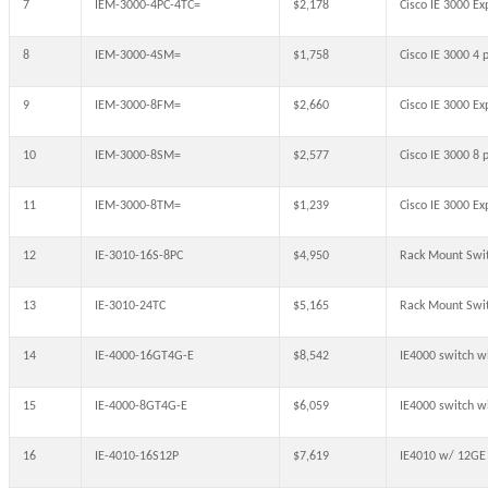
7
IEM-3000-4PC-4TC=
$2,178
Cisco IE 3000 E
8
IEM-3000-4SM=
$1,758
Cisco IE 3000 4
9
IEM-3000-8FM=
$2,660
Cisco IE 3000 E
10
IEM-3000-8SM=
$2,577
Cisco IE 3000 8
11
IEM-3000-8TM=
$1,239
Cisco IE 3000 E
12
IE-3010-16S-8PC
$4,950
Rack Mount Swit
13
IE-3010-24TC
$5,165
Rack Mount Swit
14
IE-4000-16GT4G-E
$8,542
IE4000 switch w
15
IE-4000-8GT4G-E
$6,059
IE4000 switch w
16
IE-4010-16S12P
$7,619
IE4010 w/ 12GE 