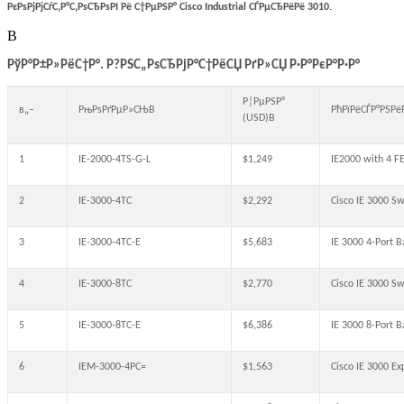
РєРѕРјРјСѓС‚Р°С‚РѕСЂРѕРІ Рё С†РµРЅР° Cisco
Industrial
СЃРµСЂРёРё 3010.
В
РўР°Р±Р»РёС†Р°. Р?РЅС„РѕСЂРјР°С†РёСЏ РґР»СЏ Р·Р°РєР°Р·Р°
Р¦РµРЅР°
в„–
РњРѕРґРµР»СЊВ
РћРїРёСЃР°РЅРё
(USD)В
1
IE-2000-4TS-G-L
$1,249
IE2000 with 4 FE
2
IE-3000-4TC
$2,292
Cisco IE 3000 Sw
3
IE-3000-4TC-E
$5,683
IE 3000 4-Port B
4
IE-3000-8TC
$2,770
Cisco IE 3000 Sw
5
IE-3000-8TC-E
$6,386
IE 3000 8-Port B
6
IEM-3000-4PC=
$1,563
Cisco IE 3000 E