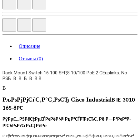
Описание
Отзывы (0)
Rack Mount Switch 16 100 SFP,8 10/100 PoE,2 GEuplinks. No
PSВ В В В В В В
В
РљРѕРјРјСѓС‚Р°С‚РѕСЂ
Cisco Industrial
В IE
-
3
0
10
-
16
S-8PC
РўРµС…РЅРёС‡РµСЃРєРёР№ РџР°СЃРїРѕСЂС‚ Рё Р—Р°РєР°Р·
РїСЂРѕРґСѓРєС†РёРё
Р’ РўР°Р±Р»РёС†Рµ РїСЂРёРІРµРґРµРЅР° РёРЅС„РѕСЂРјР°С†РёСЏ РґР»СЏ Р·Р°РєР°Р·Р°