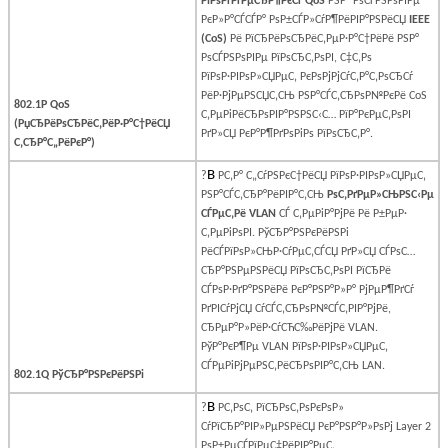
РїРѕРґРґРµСЂР¶РєСѓ
QoS
РЅР° РѕСЃРЅРѕРІРµ
РєР»Р°СЃСЃР° РѕР±СЃР»СѓР¶РёРІР°РЅРёСЏ
IEEE
(
CoS
)
Рё РїСЂРёРѕСЂРёС‚РµР·Р°С†РёРё РЅР°
РѕСЃРЅРѕРІРµ РїРѕСЂС‚РѕРІ, С‡С‚Рѕ
РїРѕР·РІРѕР»СЏРµС‚ РєРѕРјРјСѓС‚Р°С‚РѕСЂСѓ
РёР·РјРµРЅСЏС‚СЊ РЅР°СЃС‚СЂРѕР№РєРё
CoS
802.1P QoS
С‚РµРіРёСЂРѕРІР°РЅРЅС‹С… РїР°РєРµС‚РѕРІ
(РџСЂРёРѕСЂРёС‚РёР·Р°С†РёСЏ
РґР»СЏ РєР°Р¶РґРѕРіРѕ РїРѕСЂС‚Р°.
С‚СЂР°С„РёРєР°)
В
?
Р­С‚Р° С„СѓРЅРєС†РёСЏ РїРѕР·РІРѕР»СЏРµС‚
РЅР°СЃС‚СЂР°РёРІР°С‚СЊ
РѕС‚РґРµР»СЊРЅС‹Рµ
СЃРµС‚Рё
VLAN
СЃ С‚РµРіР°РјРё Рё Р±РµР·
С‚РµРіРѕРІ. РўСЂР°РЅРєРёРЅРі
РёСЃРїРѕР»СЊР·СѓРµС‚СЃСЏ РґР»СЏ СЃРѕС…
СЂР°РЅРµРЅРёСЏ РїРѕСЂС‚РѕРІ РїСЂРё
СЃРѕР·РґР°РЅРёРё РєР°РЅР°Р»Р° РјРµР¶РґСѓ
РґРІСѓРјСЏ СѓСЃС‚СЂРѕР№СЃС‚РІР°РјРё,
СЂРµР°Р»РёР·СѓСЋС‰РёРјРё
VLAN
.
РўР°РєР¶Рµ VLAN РїРѕР·РІРѕР»СЏ
РµС‚
СЃРµРіРјРµРЅС‚РёСЂРѕРІР°С‚СЊ LAN.
802.1Q РўСЂР°РЅРєРёРЅРі
В
?
Р­С‚РѕС‚ РїСЂРѕС‚РѕРєРѕР»
СѓРїСЂР°РІР»РµРЅРёСЏ РєР°РЅР°Р»РѕРј
Layer
2
РѕР±РµСЃРїРµС‡РёРІР°РµС‚