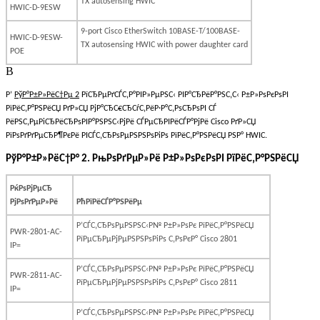
TX autosensing HWIC
HWIC-D-9ESW
9-port Cisco EtherSwitch 10BASE-T/100BASE-
HWIC-D-9ESW-
TX autosensing HWIC with power daughter card
POE
В
Р’
РўР°Р±Р»РёС†Рµ 2
РїСЂРµРґСЃС‚Р°РІР»РµРЅС‹ РІР°СЂРёР°РЅС‚С‹ Р±Р»РѕРєРѕРІ
РїРёС‚Р°РЅРёСЏ РґР»СЏ РјР°СЂС€СЂСѓС‚РёР·Р°С‚РѕСЂРѕРІ СЃ
РёРЅС‚РµРіСЂРёСЂРѕРІР°РЅРЅС‹РјРё СЃРµСЂРІРёСЃР°РјРё Cisco РґР»СЏ
РїРѕРґРґРµСЂР¶РєРё РІСЃС‚СЂРѕРµРЅРЅРѕРіРѕ РїРёС‚Р°РЅРёСЏ РЅР° HWIC.
РўР°Р±Р»РёС†Р°
2.
РњРѕРґРµР»Рё Р±Р»РѕРєРѕРІ РїРёС‚Р°РЅРёСЏ
РќРѕРјРµСЂ
РјРѕРґРµР»Рё
РћРїРёСЃР°РЅРёРµ
Р’СЃС‚СЂРѕРµРЅРЅС‹Р№ Р±Р»РѕРє РїРёС‚Р°РЅРёСЏ
PWR-2801-AC-
РїРµСЂРµРјРµРЅРЅРѕРіРѕ С‚РѕРєР°
Cisco
2801
IP=
Р’СЃС‚СЂРѕРµРЅРЅС‹Р№ Р±Р»РѕРє РїРёС‚Р°РЅРёСЏ
PWR-2811-AC-
РїРµСЂРµРјРµРЅРЅРѕРіРѕ С‚РѕРєР°
Cisco
2811
IP=
Р’СЃС‚СЂРѕРµРЅРЅС‹Р№ Р±Р»РѕРє РїРёС‚Р°РЅРёСЏ