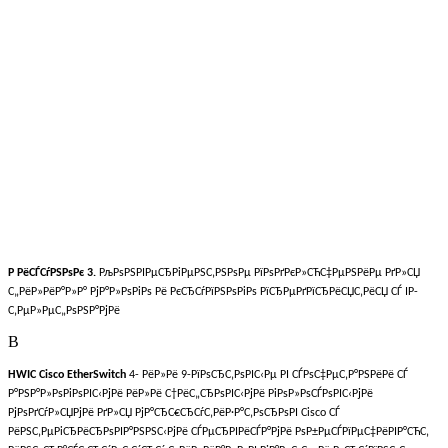
Р РёСЃСѓРЅРѕРє 3.
РљРѕРЅРІРµСЂРіРµРЅС‚РЅРѕРµ РїРѕРґРєР»СЋС‡РµРЅРёРµ РґР»СЏ
С„РёР»РёР°Р»Р° РјР°Р»РѕРіРѕ Рё РєСЂСѓРїРЅРѕРіРѕ РїСЂРµРґРїСЂРёСЏС‚РёСЏ СЃ IP-
С‚РµР»РµС„РѕРЅР°РјРё
В
HWIC Cisco EtherSwitch
4- РёР»Рё 9-РїРѕСЂС‚РѕРІС‹Рµ РІ СЃРѕС‡РµС‚Р°РЅРёРё СЃ
Р°РЅР°Р»РѕРіРѕРІС‹РјРё РёР»Рё С†РёС„СЂРѕРІС‹РјРё РіРѕР»РѕСЃРѕРІС‹РјРё
РјРѕРґСѓР»СЏРјРё РґР»СЏ РјР°СЂС€СЂСѓС‚РёР·Р°С‚РѕСЂРѕРІ Cisco СЃ
РёРЅС‚РµРіСЂРёСЂРѕРІР°РЅРЅС‹РјРё СЃРµСЂРІРёСЃР°РјРё РѕР±РµСЃРїРµС‡РёРІР°СЋС‚