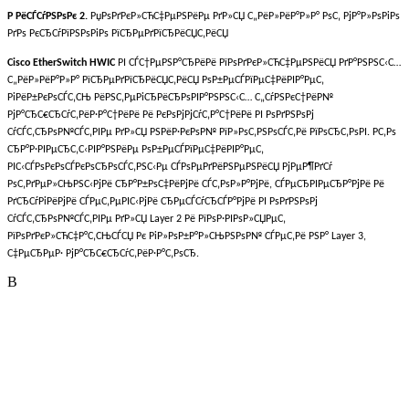
Р РёСЃСѓРЅРѕРє 2.
РџРѕРґРєР»СЋС‡РµРЅРёРµ РґР»СЏ С„РёР»РёР°Р»Р° РѕС‚ РјР°Р»РѕРіРѕ
РґРѕ РєСЂСѓРїРЅРѕРіРѕ РїСЂРµРґРїСЂРёСЏС‚РёСЏ
Cisco EtherSwitch HWIC
РІ СЃС†РµРЅР°СЂРёРё РїРѕРґРєР»СЋС‡РµРЅРёСЏ РґР°РЅРЅС‹С…
С„РёР»РёР°Р»Р° РїСЂРµРґРїСЂРёСЏС‚РёСЏ РѕР±РµСЃРїРµС‡РёРІР°РµС‚
РіРёР±РєРѕСЃС‚СЊ РёРЅС‚РµРіСЂРёСЂРѕРІР°РЅРЅС‹С… С„СѓРЅРєС†РёР№
РјР°СЂС€СЂСѓС‚РёР·Р°С†РёРё Рё РєРѕРјРјСѓС‚Р°С†РёРё РІ РѕРґРЅРѕРј
СѓСЃС‚СЂРѕР№СЃС‚РІРµ РґР»СЏ РЅРёР·РєРѕР№ РїР»РѕС‚РЅРѕСЃС‚Рё РїРѕСЂС‚РѕРІ. Р­С‚Рѕ
СЂР°Р·РІРµСЂС‚С‹РІР°РЅРёРµ РѕР±РµСЃРїРµС‡РёРІР°РµС‚
РІС‹СЃРѕРєРѕСЃРєРѕСЂРѕСЃС‚РЅС‹Рµ СЃРѕРµРґРёРЅРµРЅРёСЏ РјРµР¶РґСѓ
РѕС‚РґРµР»СЊРЅС‹РјРё СЂР°Р±РѕС‡РёРјРё СЃС‚РѕР»Р°РјРё, СЃРµСЂРІРµСЂР°РјРё Рё
РґСЂСѓРіРёРјРё СЃРµС‚РµРІС‹РјРё СЂРµСЃСѓСЂСЃР°РјРё РІ РѕРґРЅРѕРј
СѓСЃС‚СЂРѕР№СЃС‚РІРµ РґР»СЏ Layer 2 Рё РїРѕР·РІРѕР»СЏРµС‚
РїРѕРґРєР»СЋС‡Р°С‚СЊСЃСЏ Рє РіР»РѕР±Р°Р»СЊРЅРѕР№ СЃРµС‚Рё РЅР° Layer 3,
С‡РµСЂРµР· РјР°СЂС€СЂСѓС‚РёР·Р°С‚РѕСЂ.
В