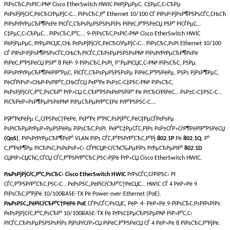
РїРѕСЂС‚РѕРІС‹Р№ Cisco EtherSwitch HWIC РёРјРµРµС‚ С‡РµС‚С‹СЂРµ
РєРѕРјРјСѓС‚РёСЂСѓРµРјС‹С… РїРѕСЂС‚Р° Ethernet 10/100 СЃ РІРѕР·РјРѕР¶РЅРѕСЃС‚СЊСЋ
РїРѕРґРґРµСЂР¶РєРё РІСЃС‚СЂРѕРµРЅРЅРѕРіРѕ РїРёС‚Р°РЅРёСЏ РЅР° РІСЃРµС…
С‡РµС‚С‹СЂРµС… РїРѕСЂС‚Р°С…. 9-РїРѕСЂС‚РѕРІС‹Р№ Cisco EtherSwitch HWIC
РёРјРµРµС‚ РґРµРІСЏС‚СЊ РєРѕРјРјСѓС‚РёСЂСѓРµРјС‹С… РїРѕСЂС‚РѕРІ Ethernet 10/100
СЃ РІРѕР·РјРѕР¶РЅРѕСЃС‚СЊСЋ РІСЃС‚СЂРѕРµРЅРЅРѕР№ РїРѕРґРґРµСЂР¶РєРё
РїРёС‚Р°РЅРёСЏ РЅР° 8 РёР· 9 РїРѕСЂС‚РѕРІ
.
Р”РµРІСЏС‚С‹Р№ РїРѕСЂС‚ РЅРµ
РїРѕРґРґРµСЂР¶РёРІР°РµС‚ РІСЃС‚СЂРѕРµРЅРЅРѕРµ РїРёС‚Р°РЅРёРµ, РЅРѕ РјРѕР¶РµС‚
РёСЃРїРѕР»СЊР·РѕРІР°С‚СЊСЃСЏ РєР°Рє РѕР±С‹С‡РЅС‹Р№ РїРѕСЂС‚
РєРѕРјРјСѓС‚Р°С‚РѕСЂР° РґР»СЏ С‚СЂР°РЅРєРёРЅРіР° Рё РґСЂСѓРіРёС… РѕР±С‹С‡РЅС‹С…
РїСЂРёР»РѕР¶РµРЅРёР№ РїРµСЂРµРґР°С‡Рё РґР°РЅРЅС‹С….
РўР°РєРёРµ С„СѓРЅРєС†РёРё, РєР°Рє Р°РІС‚РѕРјР°С‚РёС‡РµСЃРєРѕРµ
РѕРїСЂРµРґРµР»РµРЅРёРµ РїРѕСЂС‚РѕРІ, РєР°С‡РµСЃС‚РІРѕ РѕР±СЃР»СѓР¶РёРІР°РЅРёСЏ
(QoS)
, РїРѕРґРґРµСЂР¶РєР° VLAN РїРѕ СЃС‚Р°РЅРґР°СЂС‚Р°Рј
802.1P
Рё
802.1Q
, Р°
С‚Р°РєР¶Рµ РїСЂРѕС‚РѕРєРѕР»С‹ СЃРІСЏР·СѓСЋС‰РµРіРѕ РґРµСЂРµРІР°
802.1D
СЏРІР»СЏСЋС‚СЃСЏ СЃС‚Р°РЅРґР°СЂС‚РЅС‹РјРё РґР»СЏ Cisco EtherSwitch HWIC.
РљРѕРјРјСѓС‚Р°С‚РѕСЂС‹ Cisco EtherSwitch HWIC
РґРѕСЃС‚СѓРїРЅС‹ РІ
СЃС‚Р°РЅРґР°СЂС‚РЅС‹С… РєРѕРЅС„РёРіСѓСЂР°С†РёСЏС… HWIC СЃ 4 РёР»Рё 9
РїРѕСЂС‚Р°РјРё 10/100BASE-TX Рё Power-over-Ethernet (PoE).
РљРѕРЅС„РёРіСѓСЂР°С†РёРё PoE
СЃРѕСЃС‚РѕСЏС‚ РёР· 4- РёР»Рё 9-РїРѕСЂС‚РѕРІРѕРіРѕ
РєРѕРјРјСѓС‚Р°С‚РѕСЂР° 10/100BASE-TX Рё РґРѕС‡РµСЂРЅРµР№ РїР»Р°С‚С‹
РІСЃС‚СЂРѕРµРЅРЅРѕРіРѕ РјРѕРґСѓР»СЏ РїРёС‚Р°РЅРёСЏ СЃ 4 РёР»Рё 8 РїРѕСЂС‚Р°РјРё.