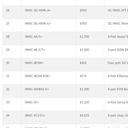
26
HWIC-3G-HSPA-A=
$950
3G HWIC ATT 
27
HWIC-3G-HSPA-G=
$950
3G HWIC (Non
28
HWIC-4A/S=
$1,700
4-Port Async/
29
HWIC-4B-S/T=
$1,600
4-port ISDN B
30
HWIC-4ESW=
$425
Four port 10/1
31
HWIC-4ESW-POE=
$575
4-Port Ethern
32
HWIC-4SHDSL-E=
$1,200
4-pair EFM B
33
HWIC-4T=
$3,220
4-Port Serial 
34
HWIC-4T1/E1=
$4,025
4 port clear 