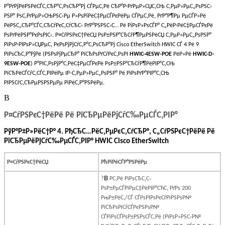
Р°РґРјРёРЅРёСЃС‚СЂР°С‚РѕСЂР°Рј СЃРµС‚Рё СЂР°Р·РґРµР»СЏС‚СЊ С‚РµР»РµС„РѕРЅС‹
РЅР° РѕС‚РґРµР»СЊРЅС‹Рµ Р»РѕРіРёС‡РµСЃРєРёРµ СЃРµС‚Рё, РґР°Р¶Рµ РµСЃР»Рё
РёРЅС„СЂР°СЃС‚СЂСѓРєС‚СѓСЂС‹ РґР°РЅРЅС‹С… Рё РіРѕР»РѕСЃР° С„РёР·РёС‡РµСЃРєРё
РѕРґРёРЅР°РєРѕРІС‹. Р¤СѓРЅРєС†РёСЏ РѕР±РЅР°СЂСѓР¶РµРЅРёСЏ С‚РµР»РµС„РѕРЅР°
РїРѕР·РІРѕР»СЏРµС‚ РєРѕРјРјСѓС‚Р°С‚РѕСЂР°Рј Cisco EtherSwitch HWIC СЃ 4 Рё 9
РїРѕСЂС‚Р°РјРё (РЅРѕРјРµСЂР° РїСЂРѕРґСѓРєС‚РѕРІ
HWIC-4ESW-POE
РёР»Рё
HWIC-D-
9ESW-POE
) Р°РІС‚РѕРјР°С‚РёС‡РµСЃРєРё РѕР±РЅР°СЂСѓР¶РёРІР°С‚СЊ
РїСЂРёСЃСѓС‚СЃС‚РІРёРµ IP-С‚РµР»РµС„РѕРЅР° Рё РїРѕРґР°РІР°С‚СЊ
РІРЅСѓС‚СЂРµРЅРЅРµРµ РїРёС‚Р°РЅРёРµ.
В
Р¤СѓРЅРєС†РёРё Рё РїСЂРµРёРјСѓС‰РµСЃС‚РІР°
РўР°Р±Р»РёС†Р° 4. РђСЂС…РёС‚РµРєС‚СѓСЂР°, С„СѓРЅРєС†РёРё Рё
РїСЂРµРёРјСѓС‰РµСЃС‚РІР° HWIC Cisco EtherSwitch
Р¤СѓРЅРєС†РёСЏ
РћРїРёСЃР°РЅРёРµ
В
?
Р­С‚Рё РїРѕСЂС‚С‹
РѕР±РµСЃРїРµС‡РёРІР°СЋС‚ РґРѕ 200
РњР±РёС‚/СЃ СЃРѕРІРѕРєСѓРїРЅРѕР№
РїСЂРѕРїСѓСЃРєРЅРѕР№
СЃРїРѕСЃРѕР±РЅРѕСЃС‚Рё (РїРѕР»РЅС‹Р№