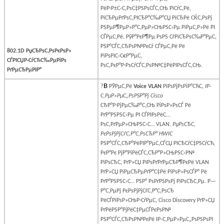
РёР·Р±С‹С‚РѕС‡РЅРѕСЃС‚СЊ РїСѓС‚Рё,
РїСЂРµРґРѕС‚РІСЂР°С‰Р°СЏ РїСЂРё СЌС‚РѕРј
РЅРµР¶РµР»Р°С‚РµР»СЊРЅС‹Рµ РїРµС‚Р»Рё РІ
СЃРµС‚Рё.
РўР°РєР¶Рµ РѕРЅ СѓРїСЂРѕС‰Р°РµС‚
РЅР°СЃС‚СЂРѕР№РєСѓ СЃРµС‚Рё Рё
802.1D РџСЂРѕС‚РѕРєРѕР»
РїРѕРІС‹С€Р°РµС‚
СЃРІСЏР·СѓСЋС‰РµРіРѕ
РѕС‚РєР°Р·РѕСѓСЃС‚РѕР№С‡РёРІРѕСЃС‚СЊ.
РґРµСЂРµРІР°
В
?
РЎРµС‚Рё
Voice
VLAN
РїРѕРјРѕРіР°СЋС‚
IP
-
С‚РµР»РµС„РѕРЅР°Рј
Cisco
СЂР°Р·РјРµС‰Р°С‚СЊ РіРѕР»РѕСЃ Рё
РґР°РЅРЅС‹Рµ РІ СЃРІРѕРёС…
РѕС‚РґРµР»СЊРЅС‹С…
VLAN
.
РџРѕСЂС‚
РєРѕРјРјСѓС‚Р°С‚РѕСЂР°
HWIC
РЅР°СЃС‚СЂР°РёРІР°РµС‚СЃСЏ РІСЂСѓС‡РЅСѓСЋ,
РєР°Рє РјР°РіРёСЃС‚СЂР°Р»СЊРЅС‹Р№
РїРѕСЂС‚ РґР»СЏ РїРѕРґРґРµСЂР¶РєРё
VLAN
РґР»СЏ РїРµСЂРµРґР°С‡Рё РіРѕР»РѕСЃР° Рё
РґР°РЅРЅС‹С… РЅР° РѕРґРЅРѕРј РїРѕСЂС‚Рµ. Р—
Р°С‚РµРј РєРѕРјРјСѓС‚Р°С‚РѕСЂ
РёСЃРїРѕР»СЊР·СѓРµС‚
Cisco
Discovery
РґР»СЏ
РґРёРЅР°РјРёС‡РµСЃРєРѕР№
РЅР°СЃС‚СЂРѕР№РєРё
IP
-С‚РµР»РµС„РѕРЅРѕРІ