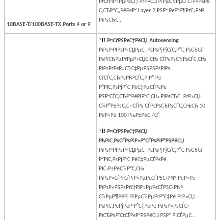
РґСѓРїР»РµРєСЃ) РґР»СЏ РїРµСЂРµСЃС‹Р»РєРё
С‚СЂР°С„РёРєР°
Layer
2 РЅР° РєР°Р¶РґС‹Р№
РїРѕСЂС‚.
10BASE-T/100BASE-TX Ports 4 or 9
В
?
Р¤СѓРЅРєС†РёСЏ
Autosensing
РїРѕР·РІРѕР»СЏРµС‚ РєРѕРјРјСѓС‚Р°С‚РѕСЂСѓ
РѕРїСЂРµРґРµР»СЏС‚СЊ СЃРєРѕСЂРѕСЃС‚СЊ
РїРѕРґРєР»СЋС‡РµРЅРЅРѕРіРѕ
СѓСЃС‚СЂРѕР№СЃС‚РІР° Рё
Р°РІС‚РѕРјР°С‚РёС‡РµСЃРєРё
РЅР°СЃС‚СЂР°РёРІР°С‚СЊ РїРѕСЂС‚ РґР»СЏ
СЂР°Р±РѕС‚С‹ СЃРѕ СЃРєРѕСЂРѕСЃС‚СЊСЋ 10
РёР»Рё 100 РњР±РёС‚/СЃ.
В
?
Р¤СѓРЅРєС†РёСЏ
РђРІС‚РѕСЃРѕРіР»Р°СЃРѕРІР°РЅРёСЏ
РїРѕР·РІРѕР»СЏРµС‚ РєРѕРјРјСѓС‚Р°С‚РѕСЂСѓ
Р°РІС‚РѕРјР°С‚РёС‡РµСЃРєРё
РІС‹Р±РёСЂР°С‚СЊ
РїРѕР»СѓРґСѓРїР»РµРєСЃРЅС‹Р№ РёР»Рё
РїРѕР»РЅРѕРґСѓРїР»РµРєСЃРЅС‹Р№
СЂРµР¶РёРј РїРµСЂРµРґР°С‡Рё РґР»СЏ
РѕРїС‚РёРјРёР·Р°С†РёРё РїРѕР»РѕСЃС‹
РїСЂРѕРїСѓСЃРєР°РЅРёСЏ РЅР° РІСЃРµС…