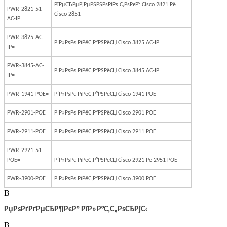
РїРµСЂРµРјРµРЅРЅРѕРіРѕ С‚РѕРєР°
Cisco
2821 Рё
PWR-2821-51-
Cisco
2851
AC-IP=
PWR-3825-AC-
Р‘Р»РѕРє РїРёС‚Р°РЅРёСЏ
Cisco
3825
AC
-
IP
IP=
PWR-3845-AC-
Р‘Р»РѕРє РїРёС‚Р°РЅРёСЏ
Cisco
3845
AC
-
IP
IP=
PWR-1941-POE=
Р‘Р»РѕРє
РїРёС‚Р°РЅРёСЏ
Cisco 1941 POE
PWR-2901-POE=
Р‘Р»РѕРє
РїРёС‚Р°РЅРёСЏ
Cisco 2901 POE
PWR-2911-POE=
Р‘Р»РѕРє
РїРёС‚Р°РЅРёСЏ
Cisco 2911 POE
PWR-2921-51-
POE=
Р‘Р»РѕРє РїРёС‚Р°РЅРёСЏ
Cisco
2921 Рё 2951
POE
PWR-3900-POE=
Р‘Р»РѕРє
РїРёС‚Р°РЅРёСЏ
Cisco 3900 POE
В
РџРѕРґРґРµСЂР¶РєР° РїР»Р°С‚С„РѕСЂРјС‹
В