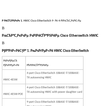
Р РёСЃСѓРЅРѕРє 1.
HWIC Cisco EtherSwitch 9- Рё 4-РїРѕСЂС‚РѕРІС‹Рµ
В
РљСЂР°С‚РєРѕРµ РѕРїРёСЃР°РЅРёРµ Cisco Etherswitch HWIC
В
РўР°Р±Р»РёС†Р° 1. РњРѕРґРµР»Рё HWIC Cisco EtherSwitch
РќРѕРјРµСЂ
РјРѕРґРµР»Рё
РћРїРёСЃР°РЅРёРµ
4-port Cisco EtherSwitch 10BASE-T/100BASE-
TX autosensing HWIC
HWIC-4ESW
4-port Cisco EtherSwitch 10BASE-T/100BASE-
TX autosensing HWIC with power daughter card
HWIC-4ESW-POE
9-port Cisco EtherSwitch 10BASE-T/100BASE-