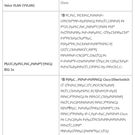
Cisco
.
Voice VLAN (VVLAN)
В
?
Р­С‚РѕС‚ РїСЂРѕС‚РѕРєРѕР»
СѓРїСЂР°РІР»РµРЅРёСЏ РґРѕСЃС‚СѓРїРѕРј Рё
Р°СѓС‚РµРЅС‚РёС„РёРєР°С†РёРё РЅР°
РѕСЃРЅРѕРІРµ РєР»РёРµРЅС‚-СЃРµСЂРІРµСЂР°
Р·Р°РїСЂРµС‰Р°РµС‚
РЅРµР°РІС‚РѕСЂРёР·РѕРІР°РЅРЅС‹Рј
СѓСЃС‚СЂРѕР№СЃС‚РІР°Рј
РїРѕРґРєР»СЋС‡Р°С‚СЊСЃСЏ Рє
Р»РѕРєР°Р»СЊРЅРѕР№ СЃРµС‚Рё С‡РµСЂРµР·
РђСѓС‚РµРЅС‚РёС„РёРєР°С†РёСЏ
РѕР±С‰РµРґРѕСЃС‚СѓРїРЅС‹Рµ РїРѕСЂС‚С‹.
802.1x
В
?
РўРµС…РЅРѕР»РѕРіРёСЏ
Cisco
EtherSwitch
СЃ СЃРѕРѕС‚РІРµС‚СЃС‚РІСѓСЋС‰РёРј
РІСЃС‚СЂРѕРµРЅРЅС‹Рј РјРѕРґСѓР»РµРј
РїРёС‚Р°РЅРёСЏ Рё РІРЅСѓС‚СЂРµРЅРЅРёРј
РёСЃС‚РѕС‡РЅРёРєРѕРј РїРёС‚Р°РЅРёСЏ
РјРѕР¶РµС‚ РѕР±РµСЃРїРµС‡РёРІР°С‚СЊ
РїРёС‚Р°РЅРёРµ
IP
-С‚РµР»РµС„РѕРЅРѕРІ
Cisco
Рё С‚РѕС‡РµРє Р±РµСЃРїСЂРѕРІРѕРґРЅРѕРіРѕ
РґРѕСЃС‚СѓРїР°.
РћР±РµСЃРїРµС‡РёРІР°РµС‚СЃСЏ