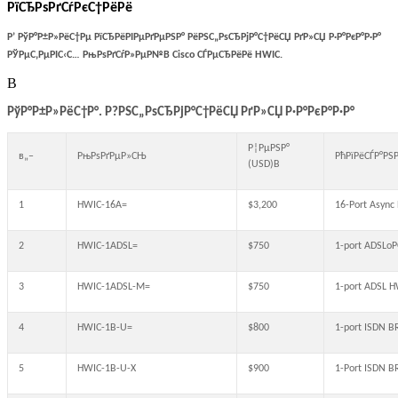
РїСЂРѕРґСѓРєС†РёРё
Р’ РўР°Р±Р»РёС†Рµ РїСЂРёРІРµРґРµРЅР° РёРЅС„РѕСЂРјР°С†РёСЏ РґР»СЏ Р·Р°РєР°Р·Р°
РЎРµС‚РµРІС‹С… РњРѕРґСѓР»РµР№В Cisco СЃРµСЂРёРё
HWIC
.
В
РўР°Р±Р»РёС†Р°. Р?РЅС„РѕСЂРјР°С†РёСЏ РґР»СЏ Р·Р°РєР°Р·Р°
Р¦РµРЅР°
в„–
РњРѕРґРµР»СЊ
РћРїРёСЃР°РЅ
(USD)В
1
HWIC-16A=
$3,200
16-Port Async
2
HWIC-1ADSL=
$750
1-port ADSLo
3
HWIC-1ADSL-M=
$750
1-port ADSL 
4
HWIC-1B-U=
$800
1-port ISDN B
5
HWIC-1B-U-X
$900
1-Port ISDN B