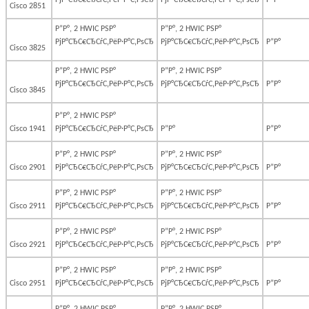
РјР°СЂС€СЂСѓС‚РёР·Р°С‚РѕСЂ
РјР°СЂС€СЂСѓС‚РёР·Р°С‚РѕСЂ
Р”Р°
Cisco 2851
Р”Р°, 2 HWIC РЅР°
Р”Р°, 2 HWIC РЅР°
РјР°СЂС€СЂСѓС‚РёР·Р°С‚РѕСЂ
РјР°СЂС€СЂСѓС‚РёР·Р°С‚РѕСЂ
Р”Р°
Cisco 3825
Р”Р°, 2 HWIC РЅР°
Р”Р°, 2 HWIC РЅР°
РјР°СЂС€СЂСѓС‚РёР·Р°С‚РѕСЂ
РјР°СЂС€СЂСѓС‚РёР·Р°С‚РѕСЂ
Р”Р°
Cisco 3845
Р”Р°, 2 HWIC РЅР°
Cisco 1941
РјР°СЂС€СЂСѓС‚РёР·Р°С‚РѕСЂ
Р”Р°
Р”Р°
Р”Р°, 2 HWIC РЅР°
Р”Р°, 2 HWIC РЅР°
Cisco 2901
РјР°СЂС€СЂСѓС‚РёР·Р°С‚РѕСЂ
РјР°СЂС€СЂСѓС‚РёР·Р°С‚РѕСЂ
Р”Р°
Р”Р°, 2 HWIC РЅР°
Р”Р°, 2 HWIC РЅР°
Cisco 2911
РјР°СЂС€СЂСѓС‚РёР·Р°С‚РѕСЂ
РјР°СЂС€СЂСѓС‚РёР·Р°С‚РѕСЂ
Р”Р°
Р”Р°, 2 HWIC РЅР°
Р”Р°, 2 HWIC РЅР°
Cisco 2921
РјР°СЂС€СЂСѓС‚РёР·Р°С‚РѕСЂ
РјР°СЂС€СЂСѓС‚РёР·Р°С‚РѕСЂ
Р”Р°
Р”Р°, 2 HWIC РЅР°
Р”Р°, 2 HWIC РЅР°
Cisco 2951
РјР°СЂС€СЂСѓС‚РёР·Р°С‚РѕСЂ
РјР°СЂС€СЂСѓС‚РёР·Р°С‚РѕСЂ
Р”Р°