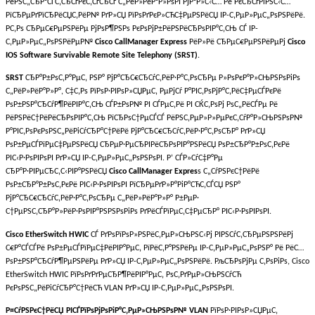
РёРЅС„СЂР°СЃС‚СЂСѓРєС‚СѓСЂСѓ С„РёР»РёР°Р»РѕРІ РјР°Р»С‹С… Рё РєСЂСѓРїРЅС‹С…
РїСЂРµРґРїСЂРёСЏС‚РёР№ РґР»СЏ РїРѕРґРєР»СЋС‡РµРЅРёСЏ IP-С‚РµР»РµС„РѕРЅРёРё.
Р­С‚Рѕ СЂРµС€РµРЅРёРµ РјРѕР¶РЅРѕ РєРѕРјР±РёРЅРёСЂРѕРІР°С‚СЊ СЃ IP-
С‚РµР»РµС„РѕРЅРёРµР№
Cisco CallManager Express
РёР»Рё СЂРµС€РµРЅРёРµРј
Cisco
IOS Software Survivable Remote Site Telephony (SRST)
.
SRST
СЂР°Р±РѕС‚Р°РµС‚ РЅР° РјР°СЂС€СЂСѓС‚РёР·Р°С‚РѕСЂРµ Р»РѕРєР°Р»СЊРЅРѕРіРѕ
С„РёР»РёР°Р»Р°, С‡С‚Рѕ РїРѕР·РІРѕР»СЏРµС‚ РµРјСѓ Р°РІС‚РѕРјР°С‚РёС‡РµСЃРєРё
РѕР±РЅР°СЂСѓР¶РёРІР°С‚СЊ СЃР±РѕР№ РІ СЃРµС‚Рё РІ СЌС‚РѕРј РѕС„РёСЃРµ Рё
РёРЅРёС†РёРёСЂРѕРІР°С‚СЊ РїСЂРѕС†РµСЃСЃ РёРЅС‚РµР»Р»РµРєС‚СѓР°Р»СЊРЅРѕР№
Р°РІС‚РѕРєРѕРЅС„РёРіСѓСЂР°С†РёРё РјР°СЂС€СЂСѓС‚РёР·Р°С‚РѕСЂР° РґР»СЏ
РѕР±РµСЃРїРµС‡РµРЅРёСЏ СЂРµР·РµСЂРІРёСЂРѕРІР°РЅРёСЏ РѕР±СЂР°Р±РѕС‚РєРё
РІС‹Р·РѕРІРѕРІ РґР»СЏ IP-С‚РµР»РµС„РѕРЅРѕРІ. Р’ СЃР»СѓС‡Р°Рµ
СЂР°Р·РІРµСЂС‚С‹РІР°РЅРёСЏ
Cisco CallManager Expres
s С„СѓРЅРєС†РёРё
РѕР±СЂР°Р±РѕС‚РєРё РІС‹Р·РѕРІРѕРІ РїСЂРµРґР»Р°РіР°СЋС‚СЃСЏ РЅР°
РјР°СЂС€СЂСѓС‚РёР·Р°С‚РѕСЂРµ С„РёР»РёР°Р»Р° Р±РµР·
С†РµРЅС‚СЂР°Р»РёР·РѕРІР°РЅРЅРѕРіРѕ РґРёСЃРїРµС‚С‡РµСЂР° РІС‹Р·РѕРІРѕРІ.
Cisco EtherSwitch HWIC
СЃ РґРѕРїРѕР»РЅРёС‚РµР»СЊРЅС‹Рј РІРЅСѓС‚СЂРµРЅРЅРёРј
С€Р°СЃСЃРё РѕР±РµСЃРїРµС‡РёРІР°РµС‚ РїРёС‚Р°РЅРёРµ IP-С‚РµР»РµС„РѕРЅР° Рё РёС…
РѕР±РЅР°СЂСѓР¶РµРЅРёРµ РґР»СЏ IP-С‚РµР»РµС„РѕРЅРёРё. РљСЂРѕРјРµ С‚РѕРіРѕ, Cisco
EtherSwitch HWIC РїРѕРґРґРµСЂР¶РёРІР°РµС‚ РѕС‚РґРµР»СЊРЅСѓСЋ
РєРѕРЅС„РёРіСѓСЂР°С†РёСЋ VLAN РґР»СЏ IP-С‚РµР»РµС„РѕРЅРѕРІ.
Р¤СѓРЅРєС†РёСЏ РІСЃРїРѕРјРѕРіР°С‚РµР»СЊРЅРѕР№ VLAN
РїРѕР·РІРѕР»СЏРµС‚