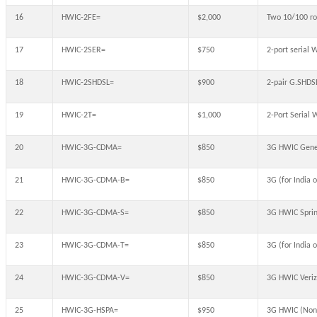
16
HWIC-2FE=
$2,000
Two 10/100 ro
17
HWIC-2SER=
$750
2-port serial 
18
HWIC-2SHDSL=
$900
2-pair G.SHD
19
HWIC-2T=
$1,000
2-Port Serial 
20
HWIC-3G-CDMA=
$850
3G HWIC Gene
21
HWIC-3G-CDMA-B=
$850
3G (for Indi
22
HWIC-3G-CDMA-S=
$850
3G HWIC Spri
23
HWIC-3G-CDMA-T=
$850
3G (for India
24
HWIC-3G-CDMA-V=
$850
3G HWIC Veri
25
HWIC-3G-HSPA=
$950
3G HWIC (Non