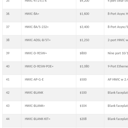
35
HWIC-4T1/E1-X
$4,200
4 port clear 
36
HWIC-8A=
$1,600
8-Port Async 
37
HWIC-8A/S-232=
$3,400
8-Port Async/
38
HWIC-ADSL-B/ST=
$1,250
2-port HWIC w
39
HWIC-D-9ESW=
$800
Nine port 10/1
40
HWIC-D-9ESW-POE=
$1,080
9-Port Ethern
41
HWIC-AP-G-E
$500
AP HWIC w 2.4
42
HWIC-BLANK
$100
Blank faceplat
43
HWIC-BLANK=
$104
Blank faceplat
44
HWIC-BLANK-KIT=
$208
Blank faceplat