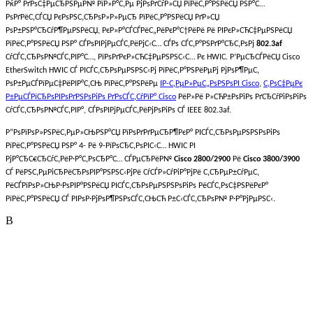
РќР° РґРѕС‡РµСЂРЅРµР№ РїР»Р°С‚Рµ РјРѕРґСѓР»СЏ РїРёС‚Р°РЅРёСЏ РЅР°С…
РѕРґРёС‚СЃСЏ РєРѕРЅС‚СЂРѕР»Р»РµСЂ РїРёС‚Р°РЅРёСЏ РґР»СЏ
РѕР±РЅР°СЂСѓР¶РµРЅРёСЏ, РєР»Р°СЃСЃРёС„РёРєР°С†РёРё Рё РІРєР»СЋС‡РµРЅРёСЏ
РїРёС‚Р°РЅРёСЏ РЅР° СЃРѕРІРјРµСЃС‚РёРјС‹С… СЃРѕ СЃС‚Р°РЅРґР°СЂС‚РѕРј
802.3af
СѓСЃС‚СЂРѕР№СЃС‚РІР°С…, РїРѕРґРєР»СЋС‡РµРЅРЅС‹С… Рє HWIC. Р’РµСЂСЃРёСЏ Cisco
EtherSwitch HWIC СЃ РІСЃС‚СЂРѕРµРЅРЅС‹Рј РїРёС‚Р°РЅРёРµРј РјРѕР¶РµС‚
РѕР±РµСЃРїРµС‡РёРІР°С‚СЊ РїРёС‚Р°РЅРёРµ
IP-С‚РµР»РµС„РѕРЅРѕРІ Cisco
,
С‚РѕС‡РµРє
Р±РµСЃРїСЂРѕРІРѕРґРЅРѕРіРѕ РґРѕСЃС‚СѓРїР° Cisco
РёР»Рё Р»СЋР±РѕРіРѕ РґСЂСѓРіРѕРіРѕ
СѓСЃС‚СЂРѕР№СЃС‚РІР°, СЃРѕРІРјРµСЃС‚РёРјРѕРіРѕ СЃ IEEE 802.3af.
Р”РѕРїРѕР»РЅРёС‚РµР»СЊРЅР°СЏ РїРѕРґРґРµСЂР¶РєР° РІСЃС‚СЂРѕРµРЅРЅРѕРіРѕ
РїРёС‚Р°РЅРёСЏ РЅР° 4- Рё 9-РїРѕСЂС‚РѕРІС‹С… HWIC РІ
РјР°СЂС€СЂСѓС‚РёР·Р°С‚РѕСЂР°С… СЃРµСЂРёР№
Cisco 2800/2900
Рё
Cisco 3800/3900
СЃ РёРЅС‚РµРіСЂРёСЂРѕРІР°РЅРЅС‹РјРё СѓСЃР»СѓРіР°РјРё С‚СЂРµР±СѓРµС‚
РёСЃРїРѕР»СЊР·РѕРІР°РЅРёСЏ РІСЃС‚СЂРѕРµРЅРЅРѕРіРѕ РёСЃС‚РѕС‡РЅРёРєР°
РїРёС‚Р°РЅРёСЏ СЃ РІРѕР·РјРѕР¶РЅРѕСЃС‚СЊСЋ Р±С‹СЃС‚СЂРѕР№ Р·Р°РјРµРЅС‹.
В