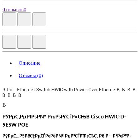
0 отзывов
0
Описание
Отзывы (0)
9-Port Ethernet Switch HWIC with Power Over EthernetВ В В В
В В В В
В
РЎРµС‚РµРІРѕР№ РњРѕРґСѓР»СЊ
В Cisco
HWIC-D-
9ESW-POE
РўРµС…РЅРёС‡РµСЃРєРёР№ РџР°СЃРїРѕСЂС‚ Рё Р—Р°РєР°Р·