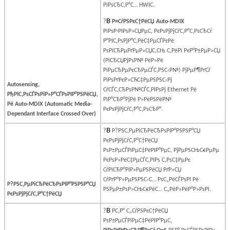
РїРѕСЂС‚Р°С…
HWIC
.
В
?
Р¤СѓРЅРєС†РёСЏ
Auto
-
MDIX
РїРѕР·РІРѕР»СЏРµС‚ РєРѕРјРјСѓС‚Р°С‚РѕСЂСѓ
Р°РІС‚РѕРјР°С‚РёС‡РµСЃРєРё
РѕРїСЂРµРґРµР»СЏС‚СЊ С‚РёРї РєР°Р±РµР»СЏ
(РїСЂСЏРјРѕР№ РёР»Рё
РїРµСЂРµРєСЂРµСЃС‚РЅС‹Р№) РјРµР¶РґСѓ
РїРѕРґРєР»СЋС‡РµРЅРЅС‹Рј
Autosensing,
СѓСЃС‚СЂРѕР№СЃС‚РІРѕРј
Ethernet
Рё
РђРІС‚РѕСЃРѕРіР»Р°СЃРѕРІР°РЅРёСЏ
,
РїР°СЂР°РјРё Р»РёРЅРёР№
Рё
Auto-MDIX (Automatic Media-
РєРѕРјРјСѓС‚Р°С‚РѕСЂР°.
Dependant Interface Crossed Over)
В
?
Р?РЅС‚РµРіСЂРёСЂРѕРІР°РЅРЅР°СЏ
РєРѕРјРјСѓС‚Р°С†РёСЏ
РѕР±РµСЃРїРµС‡РёРІР°РµС‚ РјРµРЅСЊС€РµРµ
РєРѕР»РёС‡РµСЃС‚РІРѕ С‚РѕС‡РµРє
СѓРїСЂР°РІР»РµРЅРёСЏ РґР»СЏ
СѓРґР°Р»РµРЅРЅС‹С… РѕС„РёСЃРѕРІ Рё
Р?РЅС‚РµРіСЂРёСЂРѕРІР°РЅРЅР°СЏ
РЅРµР±РѕР»СЊС€РёС… С„РёР»РёР°Р»РѕРІ.
РєРѕРјРјСѓС‚Р°С†РёСЏ
В
?
Р­С‚Р° С„СѓРЅРєС†РёСЏ
РѕР±РµСЃРїРµС‡РёРІР°РµС‚