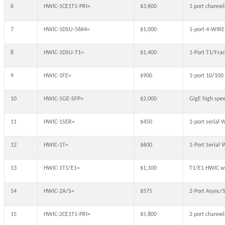
6
HWIC-1CE1T1-PRI=
$3,600
1 port channel
7
HWIC-1DSU-56K4=
$1,000
1-port 4-WIR
8
HWIC-1DSU-T1=
$1,400
1-Port T1/Fra
9
HWIC-1FE=
$900
1-port 10/100
10
HWIC-1GE-SFP=
$2,000
GigE high spe
11
HWIC-1SER=
$450
1-port serial 
12
HWIC-1T=
$600
1-Port Serial 
13
HWIC-1T1/E1=
$1,100
T1/E1 HWIC w/
14
HWIC-2A/S=
$575
2-Port Async/
15
HWIC-2CE1T1-PRI=
$5,800
2 port channel