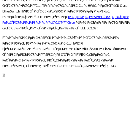
РїРёС‚Р°РЅРёСЏ РЅР° СЃРѕРІРјРµСЃС‚РёРјС‹С… СЃРѕ СЃС‚Р°РЅРґР°СЂС‚РѕРј
802.3af
СѓСЃС‚СЂРѕР№СЃС‚РІР°С…, РїРѕРґРєР»СЋС‡РµРЅРЅС‹С… Рє HWIC. Р’РµСЂСЃРёСЏ Cisco
EtherSwitch HWIC СЃ РІСЃС‚СЂРѕРµРЅРЅС‹Рј РїРёС‚Р°РЅРёРµРј РјРѕР¶РµС‚
РѕР±РµСЃРїРµС‡РёРІР°С‚СЊ РїРёС‚Р°РЅРёРµ
IP-С‚РµР»РµС„РѕРЅРѕРІ Cisco
,
С‚РѕС‡РµРє
Р±РµСЃРїСЂРѕРІРѕРґРЅРѕРіРѕ РґРѕСЃС‚СѓРїР° Cisco
РёР»Рё Р»СЋР±РѕРіРѕ РґСЂСѓРіРѕРіРѕ
СѓСЃС‚СЂРѕР№СЃС‚РІР°, СЃРѕРІРјРµСЃС‚РёРјРѕРіРѕ СЃ IEEE 802.3af.
Р”РѕРїРѕР»РЅРёС‚РµР»СЊРЅР°СЏ РїРѕРґРґРµСЂР¶РєР° РІСЃС‚СЂРѕРµРЅРЅРѕРіРѕ
РїРёС‚Р°РЅРёСЏ РЅР° 4- Рё 9-РїРѕСЂС‚РѕРІС‹С… HWIC РІ
РјР°СЂС€СЂСѓС‚РёР·Р°С‚РѕСЂР°С… СЃРµСЂРёР№
Cisco 2800/2900
Рё
Cisco 3800/3900
СЃ РёРЅС‚РµРіСЂРёСЂРѕРІР°РЅРЅС‹РјРё СѓСЃР»СѓРіР°РјРё С‚СЂРµР±СѓРµС‚
РёСЃРїРѕР»СЊР·РѕРІР°РЅРёСЏ РІСЃС‚СЂРѕРµРЅРЅРѕРіРѕ РёСЃС‚РѕС‡РЅРёРєР°
РїРёС‚Р°РЅРёСЏ СЃ РІРѕР·РјРѕР¶РЅРѕСЃС‚СЊСЋ Р±С‹СЃС‚СЂРѕР№ Р·Р°РјРµРЅС‹.
В