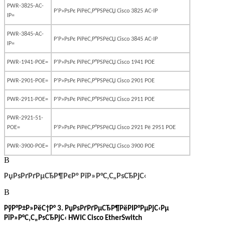
PWR-3825-AC-
Р‘Р»РѕРє РїРёС‚Р°РЅРёСЏ
Cisco
3825
AC
-
IP
IP=
PWR-3845-AC-
Р‘Р»РѕРє РїРёС‚Р°РЅРёСЏ
Cisco
3845
AC
-
IP
IP=
PWR-1941-POE=
Р‘Р»РѕРє
РїРёС‚Р°РЅРёСЏ
Cisco 1941 POE
PWR-2901-POE=
Р‘Р»РѕРє
РїРёС‚Р°РЅРёСЏ
Cisco 2901 POE
PWR-2911-POE=
Р‘Р»РѕРє
РїРёС‚Р°РЅРёСЏ
Cisco 2911 POE
PWR-2921-51-
POE=
Р‘Р»РѕРє РїРёС‚Р°РЅРёСЏ
Cisco
2921 Рё 2951
POE
PWR-3900-POE=
Р‘Р»РѕРє
РїРёС‚Р°РЅРёСЏ
Cisco 3900 POE
В
РџРѕРґРґРµСЂР¶РєР° РїР»Р°С‚С„РѕСЂРјС‹
В
РўР°Р±Р»РёС†Р° 3. РџРѕРґРґРµСЂР¶РёРІР°РµРјС‹Рµ
РїР»Р°С‚С„РѕСЂРјС‹ HWIC Cisco EtherSwitch