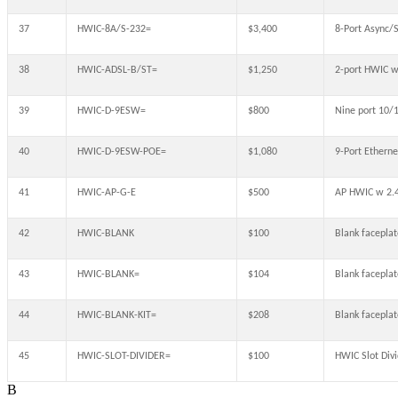
37
HWIC-8A/S-232=
$3,400
8-Port Async/
38
HWIC-ADSL-B/ST=
$1,250
2-port HWIC w
39
HWIC-D-9ESW=
$800
Nine port 10/1
40
HWIC-D-9ESW-POE=
$1,080
9-Port Ethern
41
HWIC-AP-G-E
$500
AP HWIC w 2.4
42
HWIC-BLANK
$100
Blank faceplat
43
HWIC-BLANK=
$104
Blank faceplat
44
HWIC-BLANK-KIT=
$208
Blank faceplat
45
HWIC-SLOT-DIVIDER=
$100
HWIC Slot Divi
В