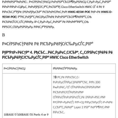
РѕРґРёРЅР°РєРѕРІС‹. Р¤СѓРЅРєС†РёСЏ РѕР±РЅР°СЂСѓР¶РµРЅРёСЏ С‚РµР»РµС„РѕРЅР°
РїРѕР·РІРѕР»СЏРµС‚ РєРѕРјРјСѓС‚Р°С‚РѕСЂР°Рј Cisco EtherSwitch HWIC СЃ 4 Рё 9
РїРѕСЂС‚Р°РјРё (РЅРѕРјРµСЂР° РїСЂРѕРґСѓРєС‚РѕРІ
HWIC-4ESW-POE
РёР»Рё
HWIC-D-
9ESW-POE
) Р°РІС‚РѕРјР°С‚РёС‡РµСЃРєРё РѕР±РЅР°СЂСѓР¶РёРІР°С‚СЊ
РїСЂРёСЃСѓС‚СЃС‚РІРёРµ IP-С‚РµР»РµС„РѕРЅР° Рё РїРѕРґР°РІР°С‚СЊ
РІРЅСѓС‚СЂРµРЅРЅРµРµ РїРёС‚Р°РЅРёРµ.
В
Р¤СѓРЅРєС†РёРё Рё РїСЂРµРёРјСѓС‰РµСЃС‚РІР°
РўР°Р±Р»РёС†Р° 4. РђСЂС…РёС‚РµРєС‚СѓСЂР°, С„СѓРЅРєС†РёРё Рё
РїСЂРµРёРјСѓС‰РµСЃС‚РІР° HWIC Cisco EtherSwitch
Р¤СѓРЅРєС†РёСЏ
РћРїРёСЃР°РЅРёРµ
В
?
Р­С‚Рё РїРѕСЂС‚С‹
РѕР±РµСЃРїРµС‡РёРІР°СЋС‚ РґРѕ 200
РњР±РёС‚/СЃ СЃРѕРІРѕРєСѓРїРЅРѕР№
РїСЂРѕРїСѓСЃРєРЅРѕР№
СЃРїРѕСЃРѕР±РЅРѕСЃС‚Рё (РїРѕР»РЅС‹Р№
РґСѓРїР»РµРєСЃ) РґР»СЏ РїРµСЂРµСЃС‹Р»РєРё
С‚СЂР°С„РёРєР°
Layer
2 РЅР° РєР°Р¶РґС‹Р№
РїРѕСЂС‚.
10BASE-T/100BASE-TX Ports 4 or 9