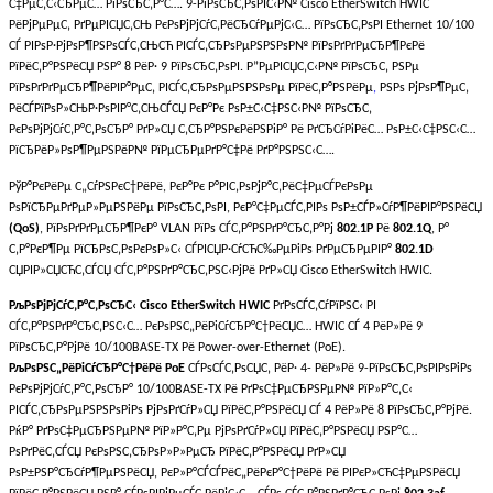
С‡РµС‚С‹СЂРµС… РїРѕСЂС‚Р°С…. 9-РїРѕСЂС‚РѕРІС‹Р№ Cisco EtherSwitch HWIC
РёРјРµРµС‚ РґРµРІСЏС‚СЊ РєРѕРјРјСѓС‚РёСЂСѓРµРјС‹С… РїРѕСЂС‚РѕРІ Ethernet 10/100
СЃ РІРѕР·РјРѕР¶РЅРѕСЃС‚СЊСЋ РІСЃС‚СЂРѕРµРЅРЅРѕР№ РїРѕРґРґРµСЂР¶РєРё
РїРёС‚Р°РЅРёСЏ РЅР° 8 РёР· 9 РїРѕСЂС‚РѕРІ. Р”РµРІСЏС‚С‹Р№ РїРѕСЂС‚ РЅРµ
РїРѕРґРґРµСЂР¶РёРІР°РµС‚ РІСЃС‚СЂРѕРµРЅРЅРѕРµ РїРёС‚Р°РЅРёРµ
,
РЅРѕ РјРѕР¶РµС‚
РёСЃРїРѕР»СЊР·РѕРІР°С‚СЊСЃСЏ РєР°Рє РѕР±С‹С‡РЅС‹Р№ РїРѕСЂС‚
РєРѕРјРјСѓС‚Р°С‚РѕСЂР° РґР»СЏ С‚СЂР°РЅРєРёРЅРіР° Рё РґСЂСѓРіРёС… РѕР±С‹С‡РЅС‹С…
РїСЂРёР»РѕР¶РµРЅРёР№ РїРµСЂРµРґР°С‡Рё РґР°РЅРЅС‹С….
РўР°РєРёРµ С„СѓРЅРєС†РёРё, РєР°Рє Р°РІС‚РѕРјР°С‚РёС‡РµСЃРєРѕРµ
РѕРїСЂРµРґРµР»РµРЅРёРµ РїРѕСЂС‚РѕРІ, РєР°С‡РµСЃС‚РІРѕ РѕР±СЃР»СѓР¶РёРІР°РЅРёСЏ
(QoS)
, РїРѕРґРґРµСЂР¶РєР° VLAN РїРѕ СЃС‚Р°РЅРґР°СЂС‚Р°Рј
802.1P
Рё
802.1Q
, Р°
С‚Р°РєР¶Рµ РїСЂРѕС‚РѕРєРѕР»С‹ СЃРІСЏР·СѓСЋС‰РµРіРѕ РґРµСЂРµРІР°
802.1D
СЏРІР»СЏСЋС‚СЃСЏ СЃС‚Р°РЅРґР°СЂС‚РЅС‹РјРё РґР»СЏ Cisco EtherSwitch HWIC.
РљРѕРјРјСѓС‚Р°С‚РѕСЂС‹ Cisco EtherSwitch HWIC
РґРѕСЃС‚СѓРїРЅС‹ РІ
СЃС‚Р°РЅРґР°СЂС‚РЅС‹С… РєРѕРЅС„РёРіСѓСЂР°С†РёСЏС… HWIC СЃ 4 РёР»Рё 9
РїРѕСЂС‚Р°РјРё 10/100BASE-TX Рё Power-over-Ethernet (PoE).
РљРѕРЅС„РёРіСѓСЂР°С†РёРё PoE
СЃРѕСЃС‚РѕСЏС‚ РёР· 4- РёР»Рё 9-РїРѕСЂС‚РѕРІРѕРіРѕ
РєРѕРјРјСѓС‚Р°С‚РѕСЂР° 10/100BASE-TX Рё РґРѕС‡РµСЂРЅРµР№ РїР»Р°С‚С‹
РІСЃС‚СЂРѕРµРЅРЅРѕРіРѕ РјРѕРґСѓР»СЏ РїРёС‚Р°РЅРёСЏ СЃ 4 РёР»Рё 8 РїРѕСЂС‚Р°РјРё.
РќР° РґРѕС‡РµСЂРЅРµР№ РїР»Р°С‚Рµ РјРѕРґСѓР»СЏ РїРёС‚Р°РЅРёСЏ РЅР°С…
РѕРґРёС‚СЃСЏ РєРѕРЅС‚СЂРѕР»Р»РµСЂ РїРёС‚Р°РЅРёСЏ РґР»СЏ
РѕР±РЅР°СЂСѓР¶РµРЅРёСЏ, РєР»Р°СЃСЃРёС„РёРєР°С†РёРё Рё РІРєР»СЋС‡РµРЅРёСЏ