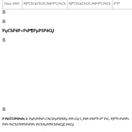
Cisco 3945
РјР°СЂС€СЂСѓС‚РёР·Р°С‚РѕСЂ
РјР°СЂС€СЂСѓС‚РёР·Р°С‚РѕСЂ
Р”Р°
В
В
РџСЂРёР»РѕР¶РµРЅРёСЏ
В
В
Р РёСЃСѓРЅРѕРє 2.
РџРѕРґРєР»СЋС‡РµРЅРёРµ РґР»СЏ С„РёР»РёР°Р»Р° РѕС‚ РјР°Р»РѕРіРѕ
РґРѕ РєСЂСѓРїРЅРѕРіРѕ РїСЂРµРґРїСЂРёСЏС‚РёСЏ