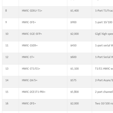
8
HWIC-1DSU-T1=
$1,400
1-Port T1/Fra
9
HWIC-1FE=
$900
1-port 10/100
10
HWIC-1GE-SFP=
$2,000
GigE high spe
11
HWIC-1SER=
$450
1-port serial 
12
HWIC-1T=
$600
1-Port Serial 
13
HWIC-1T1/E1=
$1,100
T1/E1 HWIC w/
14
HWIC-2A/S=
$575
2-Port Async/
15
HWIC-2CE1T1-PRI=
$5,800
2 port channel
16
HWIC-2FE=
$2,000
Two 10/100 ro