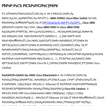
РћР±Р·РѕСЂ РїСЂРѕРґСѓРєС†РёРё
Р’С‹СЃРѕРєРѕСЃРєРѕСЂРѕСЃС‚РЅС‹Рµ 4- Рё 9-РїРѕСЂС‚РѕРІС‹Рµ
РёРЅС‚РµСЂС„РµР№СЃРЅС‹Рµ РїР»Р°С‚С‹
WAN
(
HWIC
)
Cisco
Ether
Switch
10/100,
РїРѕРґРґРµСЂР¶РёРІР°РµРјС‹Рµ РІ
РјР°СЂС€СЂСѓС‚РёР·Р°С‚РѕСЂР°С…
Cisco
1800
(РјРѕРґСѓР»СЊРЅС‹Рµ)/1941,
Cisco
2800/2900
Рё
Cisco
3800/3900
.
РџСЂРµРґР»Р°РіР°СЋС‚ РґР»СЏ РєСЂСѓРїРЅС‹С… РїСЂРµРґРїСЂРёСЏС‚РёР№ Рё
РєР»РёРµРЅС‚РѕРІ, РєРѕСЂРїРѕСЂР°С‚РёРІРЅС‹С… С„РёР»РёР°Р»РѕРІ
РІРѕР·РјРѕР¶РЅРѕСЃС‚СЊ РёРЅС‚РµРіСЂР°С†РёРё РєРѕРјРјСѓС‚Р°С†РёРё Рё
РјР°СЂС€СЂСѓС‚РёР·Р°С†РёРё РІ РѕРґРЅРѕРј СѓСЃС‚СЂРѕР№СЃС‚РІРµ. Р­С‚Р°
РєРѕРјР±РёРЅР°С†РёСЏ РѕР±РµСЃРїРµС‡РёРІР°РµС‚ РїСЂРѕСЃС‚РѕС‚Сѓ
РЅР°СЃС‚СЂРѕР№РєРё, СЂР°Р·РІРµСЂС‚С‹РІР°РЅРёСЏ Рё СѓРїСЂР°РІР»РµРЅРёСЏ РїСЂРё
РёСЃРїРѕР»СЊР·РѕРІР°РЅРёРё РјРѕС‰РЅС‹С… С…Р°СЂР°РєС‚РµСЂРёСЃС‚РёРє
РјР°СЂС€СЂСѓС‚РёР·Р°С†РёРё
Cisco
Рё С„СѓРЅРєС†РёР№ РєРѕРјРјСѓС‚Р°С†РёРё
Cisco
Catalyst
.
РњРѕРґСѓР»СЊРЅС‹Рµ HWIC Cisco EtherSwitch
4- Рё 9-РїРѕСЂС‚РѕРІС‹Рµ
РѕР±РµСЃРїРµС‡РёРІР°СЋС‚ РєРѕРјРјСѓС‚Р°С†РёСЋ Layer 2 РЅР° СЃРєРѕСЂРѕСЃС‚Рё
Р»РёРЅРёРё, С‡РµСЂРµР· РїРѕСЂС‚С‹ Ethernet СЃ РёСЃРїРѕР»СЊР·РѕРІР°РЅРёРµРј
РїСЂРѕРіСЂР°РјРјРЅРѕРіРѕ РѕР±РµСЃРїРµС‡РµРЅРёСЏ
Cisco IOS Catalyst
. 4-
РїРѕСЂС‚РѕРІС‹Р№ Cisco EtherSwitch HWIC РёРјРµРµС‚ С‡РµС‚С‹СЂРµ
РєРѕРјРјСѓС‚РёСЂСѓРµРјС‹С… РїРѕСЂС‚Р° Ethernet 10/100 СЃ РІРѕР·РјРѕР¶РЅРѕСЃС‚СЊСЋ
РїРѕРґРґРµСЂР¶РєРё РІСЃС‚СЂРѕРµРЅРЅРѕРіРѕ РїРёС‚Р°РЅРёСЏ РЅР° РІСЃРµС…