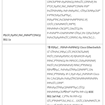
СѓРїСЂР°РІР»РµРЅРёСЏ РґРѕСЃС‚СѓРїРѕРј Рё
Р°СѓС‚РµРЅС‚РёС„РёРєР°С†РёРё РЅР°
РѕСЃРЅРѕРІРµ РєР»РёРµРЅС‚-СЃРµСЂРІРµСЂР°
Р·Р°РїСЂРµС‰Р°РµС‚
РЅРµР°РІС‚РѕСЂРёР·РѕРІР°РЅРЅС‹Рј
СѓСЃС‚СЂРѕР№СЃС‚РІР°Рј
РїРѕРґРєР»СЋС‡Р°С‚СЊСЃСЏ Рє
Р»РѕРєР°Р»СЊРЅРѕР№ СЃРµС‚Рё С‡РµСЂРµР·
РђСѓС‚РµРЅС‚РёС„РёРєР°С†РёСЏ
РѕР±С‰РµРґРѕСЃС‚СѓРїРЅС‹Рµ РїРѕСЂС‚С‹.
802.1x
В
?
РўРµС…РЅРѕР»РѕРіРёСЏ
Cisco
EtherSwitch
СЃ СЃРѕРѕС‚РІРµС‚СЃС‚РІСѓСЋС‰РёРј
РІСЃС‚СЂРѕРµРЅРЅС‹Рј РјРѕРґСѓР»РµРј
РїРёС‚Р°РЅРёСЏ Рё РІРЅСѓС‚СЂРµРЅРЅРёРј
РёСЃС‚РѕС‡РЅРёРєРѕРј РїРёС‚Р°РЅРёСЏ
РјРѕР¶РµС‚ РѕР±РµСЃРїРµС‡РёРІР°С‚СЊ
РїРёС‚Р°РЅРёРµ
IP
-С‚РµР»РµС„РѕРЅРѕРІ
Cisco
Рё С‚РѕС‡РµРє Р±РµСЃРїСЂРѕРІРѕРґРЅРѕРіРѕ
РґРѕСЃС‚СѓРїР°.
РћР±РµСЃРїРµС‡РёРІР°РµС‚СЃСЏ
РїРѕРґРґРµСЂР¶РєР° РєР°Рє РґР»СЏ
IEEE
802.3
af
PoE
, С‚Р°Рє Рё РґР»СЏ
СЃС‚Р°РЅРґР°СЂС‚РЅС‹С… СѓСЃС‚СЂРѕР№СЃС‚РІ