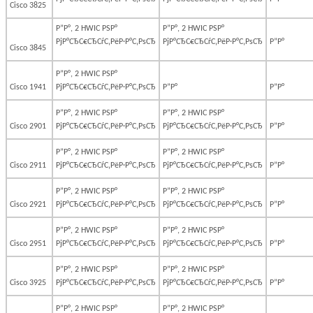
Cisco 3825
Р”Р°, 2 HWIC РЅР°
Р”Р°, 2 HWIC РЅР°
РјР°СЂС€СЂСѓС‚РёР·Р°С‚РѕСЂ
РјР°СЂС€СЂСѓС‚РёР·Р°С‚РѕСЂ
Р”Р°
Cisco 3845
Р”Р°, 2 HWIC РЅР°
Cisco 1941
РјР°СЂС€СЂСѓС‚РёР·Р°С‚РѕСЂ
Р”Р°
Р”Р°
Р”Р°, 2 HWIC РЅР°
Р”Р°, 2 HWIC РЅР°
Cisco 2901
РјР°СЂС€СЂСѓС‚РёР·Р°С‚РѕСЂ
РјР°СЂС€СЂСѓС‚РёР·Р°С‚РѕСЂ
Р”Р°
Р”Р°, 2 HWIC РЅР°
Р”Р°, 2 HWIC РЅР°
Cisco 2911
РјР°СЂС€СЂСѓС‚РёР·Р°С‚РѕСЂ
РјР°СЂС€СЂСѓС‚РёР·Р°С‚РѕСЂ
Р”Р°
Р”Р°, 2 HWIC РЅР°
Р”Р°, 2 HWIC РЅР°
Cisco 2921
РјР°СЂС€СЂСѓС‚РёР·Р°С‚РѕСЂ
РјР°СЂС€СЂСѓС‚РёР·Р°С‚РѕСЂ
Р”Р°
Р”Р°, 2 HWIC РЅР°
Р”Р°, 2 HWIC РЅР°
Cisco 2951
РјР°СЂС€СЂСѓС‚РёР·Р°С‚РѕСЂ
РјР°СЂС€СЂСѓС‚РёР·Р°С‚РѕСЂ
Р”Р°
Р”Р°, 2 HWIC РЅР°
Р”Р°, 2 HWIC РЅР°
Cisco 3925
РјР°СЂС€СЂСѓС‚РёР·Р°С‚РѕСЂ
РјР°СЂС€СЂСѓС‚РёР·Р°С‚РѕСЂ
Р”Р°
Р”Р°, 2 HWIC РЅР°
Р”Р°, 2 HWIC РЅР°