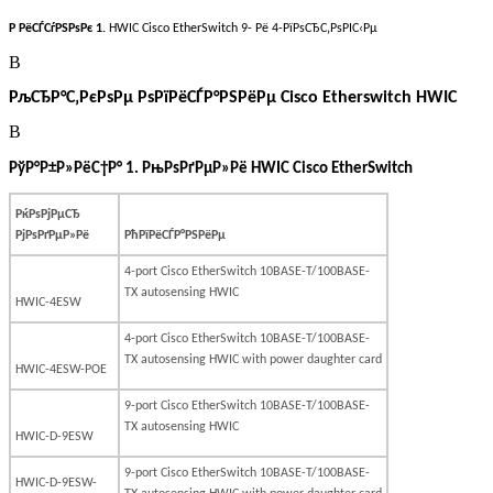
Р РёСЃСѓРЅРѕРє 1.
HWIC Cisco EtherSwitch 9- Рё 4-РїРѕСЂС‚РѕРІС‹Рµ
В
РљСЂР°С‚РєРѕРµ РѕРїРёСЃР°РЅРёРµ Cisco Etherswitch HWIC
В
РўР°Р±Р»РёС†Р° 1. РњРѕРґРµР»Рё HWIC Cisco EtherSwitch
РќРѕРјРµСЂ
РјРѕРґРµР»Рё
РћРїРёСЃР°РЅРёРµ
4-port Cisco EtherSwitch 10BASE-T/100BASE-
TX autosensing HWIC
HWIC-4ESW
4-port Cisco EtherSwitch 10BASE-T/100BASE-
TX autosensing HWIC with power daughter card
HWIC-4ESW-POE
9-port Cisco EtherSwitch 10BASE-T/100BASE-
TX autosensing HWIC
HWIC-D-9ESW
9-port Cisco EtherSwitch 10BASE-T/100BASE-
HWIC-D-9ESW-