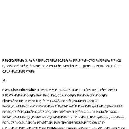
Р РёСЃСѓРЅРѕРє 3.
РљРѕРЅРІРµСЂРіРµРЅС‚РЅРѕРµ РїРѕРґРєР»СЋС‡РµРЅРёРµ РґР»СЏ
С„РёР»РёР°Р»Р° РјР°Р»РѕРіРѕ Рё РєСЂСѓРїРЅРѕРіРѕ РїСЂРµРґРїСЂРёСЏС‚РёСЏ СЃ IP-
С‚РµР»РµС„РѕРЅР°РјРё
В
HWIC Cisco EtherSwitch
4- РёР»Рё 9-РїРѕСЂС‚РѕРІС‹Рµ РІ СЃРѕС‡РµС‚Р°РЅРёРё СЃ
Р°РЅР°Р»РѕРіРѕРІС‹РјРё РёР»Рё С†РёС„СЂРѕРІС‹РјРё РіРѕР»РѕСЃРѕРІС‹РјРё
РјРѕРґСѓР»СЏРјРё РґР»СЏ РјР°СЂС€СЂСѓС‚РёР·Р°С‚РѕСЂРѕРІ Cisco СЃ
РёРЅС‚РµРіСЂРёСЂРѕРІР°РЅРЅС‹РјРё СЃРµСЂРІРёСЃР°РјРё РѕР±РµСЃРїРµС‡РёРІР°СЋС‚
РёРЅС„СЂР°СЃС‚СЂСѓРєС‚СѓСЂСѓ С„РёР»РёР°Р»РѕРІ РјР°Р»С‹С… Рё РєСЂСѓРїРЅС‹С…
РїСЂРµРґРїСЂРёСЏС‚РёР№ РґР»СЏ РїРѕРґРєР»СЋС‡РµРЅРёСЏ IP-С‚РµР»РµС„РѕРЅРёРё.
Р­С‚Рѕ СЂРµС€РµРЅРёРµ РјРѕР¶РЅРѕ РєРѕРјР±РёРЅРёСЂРѕРІР°С‚СЊ СЃ IP-
С‚РµР»РµС„РѕРЅРёРµР№
Cisco CallManager Express
РёР»Рё СЂРµС€РµРЅРёРµРј
Cisco