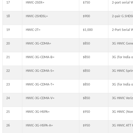
17
HWIC-2SER=
$750
2-port serial 
18
HWIC-2SHDSL=
$900
2-pair G.SHD
19
HWIC-2T=
$1,000
2-Port Serial 
20
HWIC-3G-CDMA=
$850
3G HWIC Gene
21
HWIC-3G-CDMA-B=
$850
3G (for Indi
22
HWIC-3G-CDMA-S=
$850
3G HWIC Spri
23
HWIC-3G-CDMA-T=
$850
3G (for India
24
HWIC-3G-CDMA-V=
$850
3G HWIC Veri
25
HWIC-3G-HSPA=
$950
3G HWIC (Non
26
HWIC-3G-HSPA-A=
$950
3G HWIC ATT 