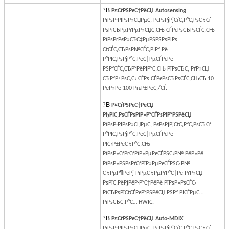
В
?
Р¤СѓРЅРєС†РёСЏ
Autosensing
РїРѕР·РІРѕР»СЏРµС‚ РєРѕРјРјСѓС‚Р°С‚РѕСЂСѓ
РѕРїСЂРµРґРµР»СЏС‚СЊ СЃРєРѕСЂРѕСЃС‚СЊ
РїРѕРґРєР»СЋС‡РµРЅРЅРѕРіРѕ
СѓСЃС‚СЂРѕР№СЃС‚РІР° Рё
Р°РІС‚РѕРјР°С‚РёС‡РµСЃРєРё
РЅР°СЃС‚СЂР°РёРІР°С‚СЊ РїРѕСЂС‚ РґР»СЏ
СЂР°Р±РѕС‚С‹ СЃРѕ СЃРєРѕСЂРѕСЃС‚СЊСЋ 10
РёР»Рё 100 РњР±РёС‚/СЃ.
В
?
Р¤СѓРЅРєС†РёСЏ
РђРІС‚РѕСЃРѕРіР»Р°СЃРѕРІР°РЅРёСЏ
РїРѕР·РІРѕР»СЏРµС‚ РєРѕРјРјСѓС‚Р°С‚РѕСЂСѓ
Р°РІС‚РѕРјР°С‚РёС‡РµСЃРєРё
РІС‹Р±РёСЂР°С‚СЊ
РїРѕР»СѓРґСѓРїР»РµРєСЃРЅС‹Р№ РёР»Рё
РїРѕР»РЅРѕРґСѓРїР»РµРєСЃРЅС‹Р№
СЂРµР¶РёРј РїРµСЂРµРґР°С‡Рё РґР»СЏ
РѕРїС‚РёРјРёР·Р°С†РёРё РїРѕР»РѕСЃС‹
РїСЂРѕРїСѓСЃРєР°РЅРёСЏ РЅР° РІСЃРµС…
РїРѕСЂС‚Р°С…
HWIC
.
В
?
Р¤СѓРЅРєС†РёСЏ
Auto
-
MDIX
РїРѕР·РІРѕР»СЏРµС‚ РєРѕРјРјСѓС‚Р°С‚РѕСЂСѓ