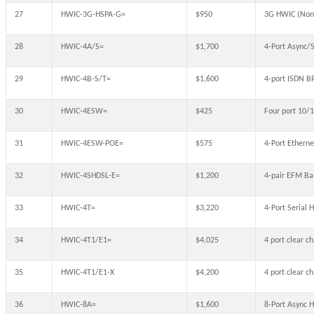
27
HWIC-3G-HSPA-G=
$950
3G HWIC (Non
28
HWIC-4A/S=
$1,700
4-Port Async/
29
HWIC-4B-S/T=
$1,600
4-port ISDN B
30
HWIC-4ESW=
$425
Four port 10/1
31
HWIC-4ESW-POE=
$575
4-Port Ethern
32
HWIC-4SHDSL-E=
$1,200
4-pair EFM B
33
HWIC-4T=
$3,220
4-Port Serial 
34
HWIC-4T1/E1=
$4,025
4 port clear 
35
HWIC-4T1/E1-X
$4,200
4 port clear 
36
HWIC-8A=
$1,600
8-Port Async 