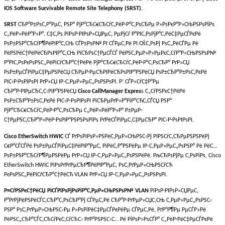
IOS Software Survivable Remote Site Telephony (SRST)
.
SRST
СЂР°Р±РѕС‚Р°РµС‚ РЅР° РјР°СЂС€СЂСѓС‚РёР·Р°С‚РѕСЂРµ Р»РѕРєР°Р»СЊРЅРѕРіРѕ
С„РёР»РёР°Р»Р°, С‡С‚Рѕ РїРѕР·РІРѕР»СЏРµС‚ РµРјСѓ Р°РІС‚РѕРјР°С‚РёС‡РµСЃРєРё
РѕР±РЅР°СЂСѓР¶РёРІР°С‚СЊ СЃР±РѕР№ РІ СЃРµС‚Рё РІ СЌС‚РѕРј РѕС„РёСЃРµ Рё
РёРЅРёС†РёРёСЂРѕРІР°С‚СЊ РїСЂРѕС†РµСЃСЃ РёРЅС‚РµР»Р»РµРєС‚СѓР°Р»СЊРЅРѕР№
Р°РІС‚РѕРєРѕРЅС„РёРіСѓСЂР°С†РёРё РјР°СЂС€СЂСѓС‚РёР·Р°С‚РѕСЂР° РґР»СЏ
РѕР±РµСЃРїРµС‡РµРЅРёСЏ СЂРµР·РµСЂРІРёСЂРѕРІР°РЅРёСЏ РѕР±СЂР°Р±РѕС‚РєРё
РІС‹Р·РѕРІРѕРІ РґР»СЏ IP-С‚РµР»РµС„РѕРЅРѕРІ. Р’ СЃР»СѓС‡Р°Рµ
СЂР°Р·РІРµСЂС‚С‹РІР°РЅРёСЏ
Cisco CallManager Expres
s С„СѓРЅРєС†РёРё
РѕР±СЂР°Р±РѕС‚РєРё РІС‹Р·РѕРІРѕРІ РїСЂРµРґР»Р°РіР°СЋС‚СЃСЏ РЅР°
РјР°СЂС€СЂСѓС‚РёР·Р°С‚РѕСЂРµ С„РёР»РёР°Р»Р° Р±РµР·
С†РµРЅС‚СЂР°Р»РёР·РѕРІР°РЅРЅРѕРіРѕ РґРёСЃРїРµС‚С‡РµСЂР° РІС‹Р·РѕРІРѕРІ.
Cisco EtherSwitch HWIC
СЃ РґРѕРїРѕР»РЅРёС‚РµР»СЊРЅС‹Рј РІРЅСѓС‚СЂРµРЅРЅРёРј
С€Р°СЃСЃРё РѕР±РµСЃРїРµС‡РёРІР°РµС‚ РїРёС‚Р°РЅРёРµ IP-С‚РµР»РµС„РѕРЅР° Рё РёС…
РѕР±РЅР°СЂСѓР¶РµРЅРёРµ РґР»СЏ IP-С‚РµР»РµС„РѕРЅРёРё. РљСЂРѕРјРµ С‚РѕРіРѕ, Cisco
EtherSwitch HWIC РїРѕРґРґРµСЂР¶РёРІР°РµС‚ РѕС‚РґРµР»СЊРЅСѓСЋ
РєРѕРЅС„РёРіСѓСЂР°С†РёСЋ VLAN РґР»СЏ IP-С‚РµР»РµС„РѕРЅРѕРІ.
Р¤СѓРЅРєС†РёСЏ РІСЃРїРѕРјРѕРіР°С‚РµР»СЊРЅРѕР№ VLAN
РїРѕР·РІРѕР»СЏРµС‚
Р°РґРјРёРЅРёСЃС‚СЂР°С‚РѕСЂР°Рј СЃРµС‚Рё СЂР°Р·РґРµР»СЏС‚СЊ С‚РµР»РµС„РѕРЅС‹
РЅР° РѕС‚РґРµР»СЊРЅС‹Рµ Р»РѕРіРёС‡РµСЃРєРёРµ СЃРµС‚Рё, РґР°Р¶Рµ РµСЃР»Рё
РёРЅС„СЂР°СЃС‚СЂСѓРєС‚СѓСЂС‹ РґР°РЅРЅС‹С… Рё РіРѕР»РѕСЃР° С„РёР·РёС‡РµСЃРєРё