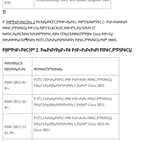
TX autosensing HWIC with power daughter card
POE
В
Р’
РўР°Р±Р»РёС†Рµ 2
РїСЂРµРґСЃС‚Р°РІР»РµРЅС‹ РІР°СЂРёР°РЅС‚С‹ Р±Р»РѕРєРѕРІ
РїРёС‚Р°РЅРёСЏ РґР»СЏ РјР°СЂС€СЂСѓС‚РёР·Р°С‚РѕСЂРѕРІ СЃ
РёРЅС‚РµРіСЂРёСЂРѕРІР°РЅРЅС‹РјРё СЃРµСЂРІРёСЃР°РјРё Cisco РґР»СЏ
РїРѕРґРґРµСЂР¶РєРё РІСЃС‚СЂРѕРµРЅРЅРѕРіРѕ РїРёС‚Р°РЅРёСЏ РЅР° HWIC.
РўР°Р±Р»РёС†Р°
2.
РњРѕРґРµР»Рё Р±Р»РѕРєРѕРІ РїРёС‚Р°РЅРёСЏ
РќРѕРјРµСЂ
РјРѕРґРµР»Рё
РћРїРёСЃР°РЅРёРµ
Р’СЃС‚СЂРѕРµРЅРЅС‹Р№ Р±Р»РѕРє РїРёС‚Р°РЅРёСЏ
PWR-2801-AC-
РїРµСЂРµРјРµРЅРЅРѕРіРѕ С‚РѕРєР°
Cisco
2801
IP=
Р’СЃС‚СЂРѕРµРЅРЅС‹Р№ Р±Р»РѕРє РїРёС‚Р°РЅРёСЏ
PWR-2811-AC-
РїРµСЂРµРјРµРЅРЅРѕРіРѕ С‚РѕРєР°
Cisco
2811
IP=
Р’СЃС‚СЂРѕРµРЅРЅС‹Р№ Р±Р»РѕРє РїРёС‚Р°РЅРёСЏ
РїРµСЂРµРјРµРЅРЅРѕРіРѕ С‚РѕРєР°
Cisco
2821 Рё
PWR-2821-51-
Cisco
2851
AC-IP=