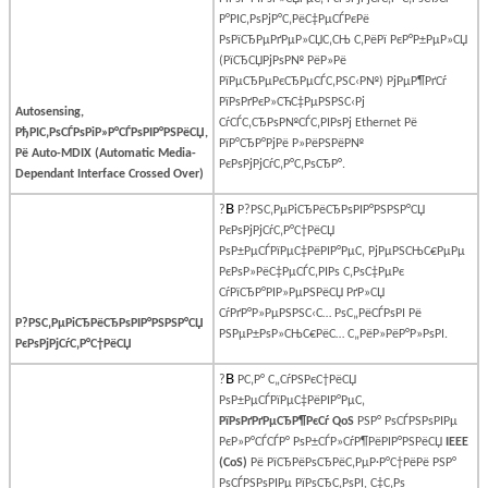
Р°РІС‚РѕРјР°С‚РёС‡РµСЃРєРё
РѕРїСЂРµРґРµР»СЏС‚СЊ С‚РёРї РєР°Р±РµР»СЏ
(РїСЂСЏРјРѕР№ РёР»Рё
РїРµСЂРµРєСЂРµСЃС‚РЅС‹Р№) РјРµР¶РґСѓ
РїРѕРґРєР»СЋС‡РµРЅРЅС‹Рј
Autosensing,
СѓСЃС‚СЂРѕР№СЃС‚РІРѕРј
Ethernet
Рё
РђРІС‚РѕСЃРѕРіР»Р°СЃРѕРІР°РЅРёСЏ
,
РїР°СЂР°РјРё Р»РёРЅРёР№
Рё
Auto-MDIX (Automatic Media-
РєРѕРјРјСѓС‚Р°С‚РѕСЂР°.
Dependant Interface Crossed Over)
В
?
Р?РЅС‚РµРіСЂРёСЂРѕРІР°РЅРЅР°СЏ
РєРѕРјРјСѓС‚Р°С†РёСЏ
РѕР±РµСЃРїРµС‡РёРІР°РµС‚ РјРµРЅСЊС€РµРµ
РєРѕР»РёС‡РµСЃС‚РІРѕ С‚РѕС‡РµРє
СѓРїСЂР°РІР»РµРЅРёСЏ РґР»СЏ
СѓРґР°Р»РµРЅРЅС‹С… РѕС„РёСЃРѕРІ Рё
Р?РЅС‚РµРіСЂРёСЂРѕРІР°РЅРЅР°СЏ
РЅРµР±РѕР»СЊС€РёС… С„РёР»РёР°Р»РѕРІ.
РєРѕРјРјСѓС‚Р°С†РёСЏ
В
?
Р­С‚Р° С„СѓРЅРєС†РёСЏ
РѕР±РµСЃРїРµС‡РёРІР°РµС‚
РїРѕРґРґРµСЂР¶РєСѓ
QoS
РЅР° РѕСЃРЅРѕРІРµ
РєР»Р°СЃСЃР° РѕР±СЃР»СѓР¶РёРІР°РЅРёСЏ
IEEE
(
CoS
)
Рё РїСЂРёРѕСЂРёС‚РµР·Р°С†РёРё РЅР°
РѕСЃРЅРѕРІРµ РїРѕСЂС‚РѕРІ, С‡С‚Рѕ