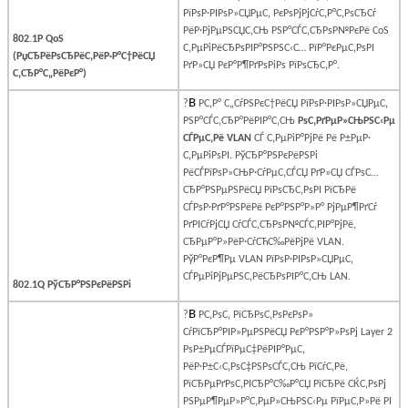
РїРѕР·РІРѕР»СЏРµС‚ РєРѕРјРјСѓС‚Р°С‚РѕСЂСѓ
РёР·РјРµРЅСЏС‚СЊ РЅР°СЃС‚СЂРѕР№РєРё
CoS
802.1P QoS
С‚РµРіРёСЂРѕРІР°РЅРЅС‹С… РїР°РєРµС‚РѕРІ
(РџСЂРёРѕСЂРёС‚РёР·Р°С†РёСЏ
РґР»СЏ РєР°Р¶РґРѕРіРѕ РїРѕСЂС‚Р°.
С‚СЂР°С„РёРєР°)
В
?
Р­С‚Р° С„СѓРЅРєС†РёСЏ РїРѕР·РІРѕР»СЏРµС‚
РЅР°СЃС‚СЂР°РёРІР°С‚СЊ
РѕС‚РґРµР»СЊРЅС‹Рµ
СЃРµС‚Рё
VLAN
СЃ С‚РµРіР°РјРё Рё Р±РµР·
С‚РµРіРѕРІ. РўСЂР°РЅРєРёРЅРі
РёСЃРїРѕР»СЊР·СѓРµС‚СЃСЏ РґР»СЏ СЃРѕС…
СЂР°РЅРµРЅРёСЏ РїРѕСЂС‚РѕРІ РїСЂРё
СЃРѕР·РґР°РЅРёРё РєР°РЅР°Р»Р° РјРµР¶РґСѓ
РґРІСѓРјСЏ СѓСЃС‚СЂРѕР№СЃС‚РІР°РјРё,
СЂРµР°Р»РёР·СѓСЋС‰РёРјРё
VLAN
.
РўР°РєР¶Рµ VLAN РїРѕР·РІРѕР»СЏ
РµС‚
СЃРµРіРјРµРЅС‚РёСЂРѕРІР°С‚СЊ LAN.
802.1Q РўСЂР°РЅРєРёРЅРі
В
?
Р­С‚РѕС‚ РїСЂРѕС‚РѕРєРѕР»
СѓРїСЂР°РІР»РµРЅРёСЏ РєР°РЅР°Р»РѕРј
Layer
2
РѕР±РµСЃРїРµС‡РёРІР°РµС‚
РёР·Р±С‹С‚РѕС‡РЅРѕСЃС‚СЊ РїСѓС‚Рё,
РїСЂРµРґРѕС‚РІСЂР°С‰Р°СЏ РїСЂРё СЌС‚РѕРј
РЅРµР¶РµР»Р°С‚РµР»СЊРЅС‹Рµ РїРµС‚Р»Рё РІ