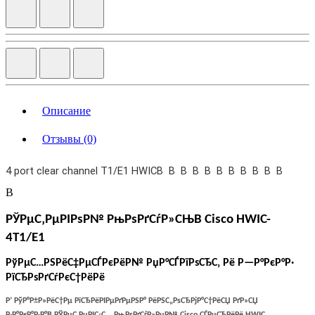
Описание
Отзывы (0)
4 port clear channel T1/E1 HWICВ В В В В В В В В В В
В
РЎРµС‚РµРІРѕР№ РњРѕРґСѓР»СЊ
В Cisco
HWIC-
4T1/E1
РўРµС…РЅРёС‡РµСЃРєРёР№ РџР°СЃРїРѕСЂС‚ Рё Р—Р°РєР°Р·
РїСЂРѕРґСѓРєС†РёРё
Р’ РўР°Р±Р»РёС†Рµ РїСЂРёРІРµРґРµРЅР° РёРЅС„РѕСЂРјР°С†РёСЏ РґР»СЏ