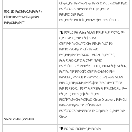
СЃРµС‚Рё.
РўР°РєР¶Рµ РѕРЅ СѓРїСЂРѕС‰Р°РµС‚
РЅР°СЃС‚СЂРѕР№РєСѓ СЃРµС‚Рё Рё
802.1D РџСЂРѕС‚РѕРєРѕР»
РїРѕРІС‹С€Р°РµС‚
СЃРІСЏР·СѓСЋС‰РµРіРѕ
РѕС‚РєР°Р·РѕСѓСЃС‚РѕР№С‡РёРІРѕСЃС‚СЊ.
РґРµСЂРµРІР°
В
?
РЎРµС‚Рё
Voice
VLAN
РїРѕРјРѕРіР°СЋС‚
IP
-
С‚РµР»РµС„РѕРЅР°Рј
Cisco
СЂР°Р·РјРµС‰Р°С‚СЊ РіРѕР»РѕСЃ Рё
РґР°РЅРЅС‹Рµ РІ СЃРІРѕРёС…
РѕС‚РґРµР»СЊРЅС‹С…
VLAN
.
РџРѕСЂС‚
РєРѕРјРјСѓС‚Р°С‚РѕСЂР°
HWIC
РЅР°СЃС‚СЂР°РёРІР°РµС‚СЃСЏ РІСЂСѓС‡РЅСѓСЋ,
РєР°Рє РјР°РіРёСЃС‚СЂР°Р»СЊРЅС‹Р№
РїРѕСЂС‚ РґР»СЏ РїРѕРґРґРµСЂР¶РєРё
VLAN
РґР»СЏ РїРµСЂРµРґР°С‡Рё РіРѕР»РѕСЃР° Рё
РґР°РЅРЅС‹С… РЅР° РѕРґРЅРѕРј РїРѕСЂС‚Рµ. Р—
Р°С‚РµРј РєРѕРјРјСѓС‚Р°С‚РѕСЂ
РёСЃРїРѕР»СЊР·СѓРµС‚
Cisco
Discovery
РґР»СЏ
РґРёРЅР°РјРёС‡РµСЃРєРѕР№
РЅР°СЃС‚СЂРѕР№РєРё
IP
-С‚РµР»РµС„РѕРЅРѕРІ
Cisco
.
Voice VLAN (VVLAN)
В
?
Р­С‚РѕС‚ РїСЂРѕС‚РѕРєРѕР»