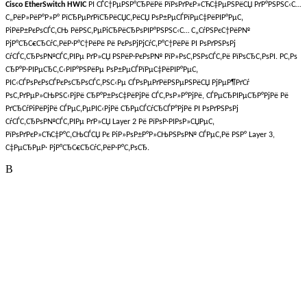
Cisco EtherSwitch HWIC
РІ СЃС†РµРЅР°СЂРёРё РїРѕРґРєР»СЋС‡РµРЅРёСЏ РґР°РЅРЅС‹С…
С„РёР»РёР°Р»Р° РїСЂРµРґРїСЂРёСЏС‚РёСЏ РѕР±РµСЃРїРµС‡РёРІР°РµС‚
РіРёР±РєРѕСЃС‚СЊ РёРЅС‚РµРіСЂРёСЂРѕРІР°РЅРЅС‹С… С„СѓРЅРєС†РёР№
РјР°СЂС€СЂСѓС‚РёР·Р°С†РёРё Рё РєРѕРјРјСѓС‚Р°С†РёРё РІ РѕРґРЅРѕРј
СѓСЃС‚СЂРѕР№СЃС‚РІРµ РґР»СЏ РЅРёР·РєРѕР№ РїР»РѕС‚РЅРѕСЃС‚Рё РїРѕСЂС‚РѕРІ. Р­С‚Рѕ
СЂР°Р·РІРµСЂС‚С‹РІР°РЅРёРµ РѕР±РµСЃРїРµС‡РёРІР°РµС‚
РІС‹СЃРѕРєРѕСЃРєРѕСЂРѕСЃС‚РЅС‹Рµ СЃРѕРµРґРёРЅРµРЅРёСЏ РјРµР¶РґСѓ
РѕС‚РґРµР»СЊРЅС‹РјРё СЂР°Р±РѕС‡РёРјРё СЃС‚РѕР»Р°РјРё, СЃРµСЂРІРµСЂР°РјРё Рё
РґСЂСѓРіРёРјРё СЃРµС‚РµРІС‹РјРё СЂРµСЃСѓСЂСЃР°РјРё РІ РѕРґРЅРѕРј
СѓСЃС‚СЂРѕР№СЃС‚РІРµ РґР»СЏ Layer 2 Рё РїРѕР·РІРѕР»СЏРµС‚
РїРѕРґРєР»СЋС‡Р°С‚СЊСЃСЏ Рє РіР»РѕР±Р°Р»СЊРЅРѕР№ СЃРµС‚Рё РЅР° Layer 3,
С‡РµСЂРµР· РјР°СЂС€СЂСѓС‚РёР·Р°С‚РѕСЂ.
В