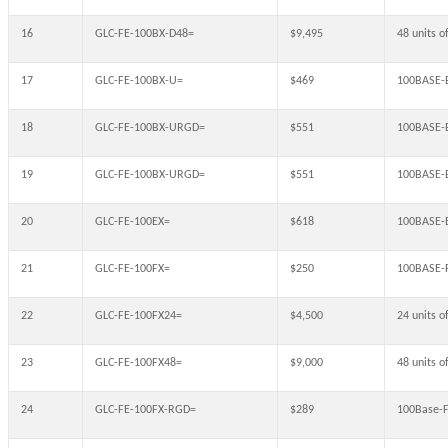
16
GLC-FE-100BX-D48=
$9,495
48 units 
17
GLC-FE-100BX-U=
$469
100BASE-
18
GLC-FE-100BX-URGD=
$551
100BASE-B
19
GLC-FE-100BX-URGD=
$551
100BASE-B
20
GLC-FE-100EX=
$618
100BASE-E
21
GLC-FE-100FX=
$250
100BASE-F
22
GLC-FE-100FX24=
$4,500
24 units 
23
GLC-FE-100FX48=
$9,000
48 units 
24
GLC-FE-100FX-RGD=
$289
100Base-