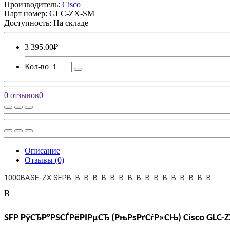
Производитель:
Cisco
Парт номер:
GLC-ZX-SM
Доступность: На складе
3 395.00₽
Кол-во
0 отзывов
0
Описание
Отзывы (0)
1000BASE-ZX SFPВ В В В В В В В В В В В В В В В В
В
SFP
РўСЂР°РЅСЃРёРІРµСЂ
(
РњРѕРґСѓР»СЊ
) Cisco
GLC-