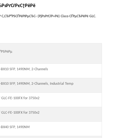
ЂРѕРґСѓРєС†РёРё
P
С‚СЂР°РЅСЃРёРІРµСЂС‹ (РјРѕРґСѓР»Рё) Cisco СЃРµСЂРёРё
GLC
.
Р°РЅРёРµ
BX10 SFP, 1490NM, 2-Channels
BX10 SFP, 1490NM, 2-Channels, Industrial Temp
of GLC-FE-100FX for 3750v2
of GLC-FE-100FX for 3750v2
-BX40 SFP, 1490NM