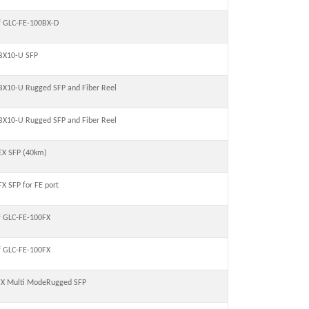
of GLC-FE-100BX-D
BX10-U SFP
X10-U Rugged SFP and Fiber Reel
X10-U Rugged SFP and Fiber Reel
X SFP (40km)
X SFP for FE port
of GLC-FE-100FX
of GLC-FE-100FX
FX Multi ModeRugged SFP