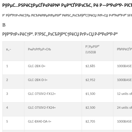
РўРµС…РЅРёС‡РµСЃРєРёР№ РџР°СЃРїРѕСЂС‚ Рё Р—Р°РєР°Р· РїС
Р’ РўР°Р±Р»РёС†Рµ РїСЂРёРІРµРґРµРЅР° РёРЅС„РѕСЂРјР°С†РёСЏ РґР»СЏ Р·Р°РєР°Р·Р°
SF
В
РўР°Р±Р»РёС†Р°. Р?РЅС„РѕСЂРјР°С†РёСЏ РґР»СЏ Р·Р°РєР°Р·Р°
Р¦РµРЅР°
в„–
РњРѕРґРµР»СЊ
РћРїРёСЃ
(USD)В
1
GLC-2BX-D=
$2,685
1000BASE-
2
GLC-2BX-D-I=
$2,952
1000BASE-
3
GLC-3750V2-FX12=
$1,500
12 units 
4
GLC-3750V2-FX24=
$2,500
24 units 
5
GLC-BX40-DA-I=
$2,705
1000BASE