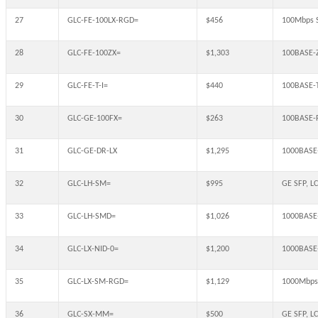
27
GLC-FE-100LX-RGD=
$456
100Mbps S
28
GLC-FE-100ZX=
$1,303
100BASE-Z
29
GLC-FE-T-I=
$440
100BASE-T
30
GLC-GE-100FX=
$263
100BASE-F
31
GLC-GE-DR-LX
$1,295
1000BASE-
32
GLC-LH-SM=
$995
GE SFP, LC
33
GLC-LH-SMD=
$1,026
1000BASE
34
GLC-LX-NID-0=
$1,200
1000BASE-
35
GLC-LX-SM-RGD=
$1,129
1000Mbps
36
GLC-SX-MM=
$500
GE SFP, LC