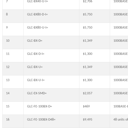
7
GLC-BX40-U-I=
$2,706
1000BASE
8
GLC-BX80-D-I=
$5,750
1000BASE
9
GLC-BX80-U-I=
$5,750
1000BASE
10
GLC-BX-D=
$1,349
1000BASE
11
GLC-BX-D-I=
$1,300
1000BASE-
12
GLC-BX-U=
$1,349
1000BASE
13
GLC-BX-U-I=
$1,300
1000BASE-
14
GLC-EX-SMD=
$2,057
1000BASE-
15
GLC-FE-100BX-D=
$469
100BASE-
16
GLC-FE-100BX-D48=
$9,495
48 units 