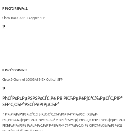
Р РёСЃСѓРЅРѕРє
2.
Cisco 1000BASE-T Copper SFP
В
Р РёСЃСѓРЅРѕРє
3.
Cisco 2-Channel 1000BASE-BX Optical SFP
В
РћСЃРѕР±РµРЅРЅРѕСЃС‚Рё Рё РїСЂРµРёРјСѓС‰РµСЃС‚РІР°
SFP
С‚СЂР°РЅСЃРёРІРµСЂР°
? Р’РѕР·РјРѕР¶РЅРѕСЃС‚СЊ Р±С‹СЃС‚СЂРѕР№ Р·Р°РјРµРЅС‹ (Р±РµР·
РѕС‚РєР»СЋС‡РµРЅРёСЏ РѕР±РѕСЂСѓРґРѕРІР°РЅРёРµ) РґР»СЏ СѓРІРµР»РёС‡РµРЅРёСЏ
РІСЂРµРјРµРЅРё Р±РµР·РѕС‚РєР°Р·РЅРѕР№ СЂР°Р±РѕС‚С‹ Рё СѓРїСЂРѕС‰РµРЅРёСЏ