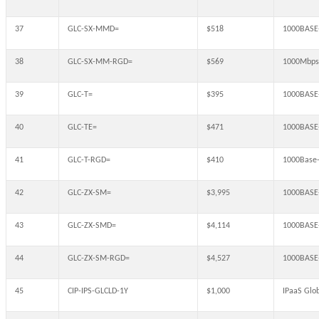
37
GLC-SX-MMD=
$518
1000BASE-
38
GLC-SX-MM-RGD=
$569
1000Mbps
39
GLC-T=
$395
1000BASE
40
GLC-TE=
$471
1000BASE-
41
GLC-T-RGD=
$410
1000Base-
42
GLC-ZX-SM=
$3,995
1000BASE
43
GLC-ZX-SMD=
$4,114
1000BASE-
44
GLC-ZX-SM-RGD=
$4,527
1000BASE
45
CIP-IPS-GLCLD-1Y
$1,000
IPaaS Glob