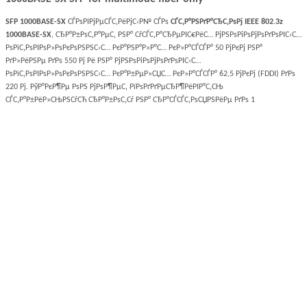
SFP 1000BASE-SX
СЃРѕРІРјРµСЃС‚РёРјС‹Р№ СЃРѕ
СЃС‚Р°РЅРґР°СЂС‚РѕРј IEEE 802.3z
1000BASE-SX
, СЂР°Р±РѕС‚Р°РµС‚ РЅР° СѓСЃС‚Р°СЂРµРІС€РёС… РјРЅРѕРіРѕРјРѕРґРѕРІС‹С…
РѕРїС‚РѕРІРѕР»РѕРєРѕРЅРЅС‹С… РєР°РЅР°Р»Р°С… РєР»Р°СЃСЃР° 50 РјРєРј РЅР°
РґР»РёРЅРµ РґРѕ 550 Рј Рё РЅР° РјРЅРѕРіРѕРјРѕРґРѕРІС‹С…
РѕРїС‚РѕРІРѕР»РѕРєРѕРЅРЅС‹С… РєР°Р±РµР»СЏС… РєР»Р°СЃСЃР° 62,5 РјРєРј (FDDI) РґРѕ
220 Рј. РўР°РєР¶Рµ РѕРЅ РјРѕР¶РµС‚ РїРѕРґРґРµСЂР¶РёРІР°С‚СЊ
СЃС‚Р°Р±РёР»СЊРЅСѓСЋ СЂР°Р±РѕС‚Сѓ РЅР° СЂР°СЃСЃС‚РѕСЏРЅРёРµ РґРѕ 1