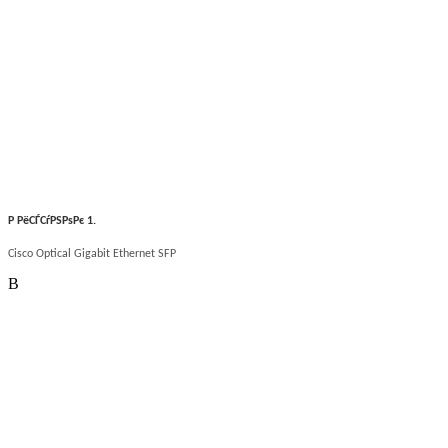
Р РёСЃСѓРЅРѕРє
1.
Cisco Optical Gigabit Ethernet SFP
В