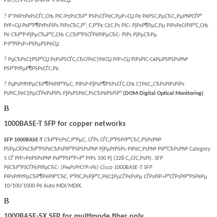
РѕР±СЃР»СѓР¶РёРІР°РЅРёСЏ.
? Р“РёР±РєРѕСЃС‚СЊ РІС‹Р±РѕСЂР° РЅРѕСЃРёС‚РµР»СЏ Рё РёРЅС‚РµСЂС„РµР№СЃР°
РґР»СЏ РєР°Р¶РґРѕРіРѕ РїРѕСЂС‚Р°, С‚Р°Рє С‡С‚Рѕ РІС‹ РјРѕР¶РµС‚Рµ РїРѕРєСѓРїР°С‚СЊ
Рё СЂР°Р·РјРµС‰Р°С‚СЊ С‚СЂР°РЅСЃРёРІРµСЂС‹ РїРѕ РјРµСЂРµ
Р·Р°РїРѕР»РЅРµРЅРёСЏ.
? РџСЂРѕС‡РЅР°СЏ РєРѕРЅСЃС‚СЂСѓРєС†РёСЏ РґР»СЏ РїРѕРІС‹С€РµРЅРЅРѕР№
РЅР°РґРµР¶РЅРѕСЃС‚Рё.
? РџРѕРґРґРµСЂР¶РёРІР°РµС‚ РІРѕР·РјРѕР¶РЅРѕСЃС‚СЊ С†РёС„СЂРѕРІРѕРіРѕ
РѕРїС‚РёС‡РµСЃРєРѕРіРѕ РјРѕРЅРёС‚РѕСЂРёРЅРіР°
(DOM-Digital Optical Monitoring)
.
В
1000BASE-T SFP for copper networks
SFP 1000BASE-T
СЂР°Р±РѕС‚Р°РµС‚ СЃРѕ СЃС‚Р°РЅРґР°СЂС‚РЅРѕР№
РЅРµСЌРєСЂР°РЅРёСЂРѕРІР°РЅРЅРѕР№ РјРµРґРЅРѕ-РІРёС‚РѕР№ РїР°СЂРѕР№ Category
5 СЃ РґР»РёРЅРѕР№ РєР°РЅР°Р»Р° РґРѕ 100 Рј (328 С„СѓС‚РѕРІ).
SFP
РўСЂР°РЅСЃРёРІРµСЂС‹ (РњРѕРґСѓР»Рё) Cisco 1000BASE-T SFP
РїРѕРґРґРµСЂР¶РёРІР°СЋС‚ Р°РІС‚РѕРјР°С‚РёС‡РµСЃРєРѕРµ СЃРѕРіР»Р°СЃРѕРІР°РЅРёРµ
10/100/1000 Рё Auto MDI/MDIX.
В
1000BASE-SX SFP for multimode fiber only