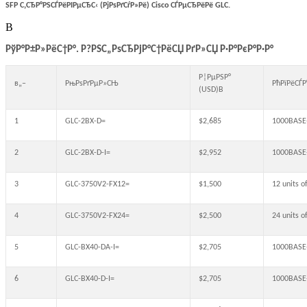
SFP
С‚СЂР°РЅСЃРёРІРµСЂС‹ (РјРѕРґСѓР»Рё) Cisco СЃРµСЂРёРё
GLC
.
В
РўР°Р±Р»РёС†Р°. Р?РЅС„РѕСЂРјР°С†РёСЏ РґР»СЏ Р·Р°РєР°Р·Р°
Р¦РµРЅР°
в„–
РњРѕРґРµР»СЊ
РћРїРёСЃ
(USD)В
1
GLC-2BX-D=
$2,685
1000BASE-
2
GLC-2BX-D-I=
$2,952
1000BASE-
3
GLC-3750V2-FX12=
$1,500
12 units 
4
GLC-3750V2-FX24=
$2,500
24 units 
5
GLC-BX40-DA-I=
$2,705
1000BASE
6
GLC-BX40-D-I=
$2,705
1000BASE