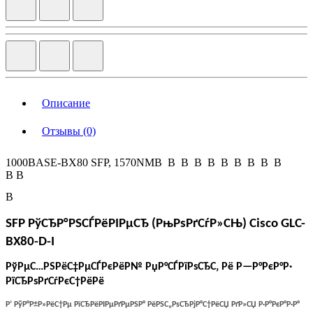
Описание
Отзывы (0)
1000BASE-BX80 SFP, 1570NMВ В В В В В В В В В
В В
В
SFP
РўСЂР°РЅСЃРёРІРµСЂ
(
РњРѕРґСѓР»СЊ
) Cisco
GLC-
BX80-D-I
РўРµС…РЅРёС‡РµСЃРєРёР№ РџР°СЃРїРѕСЂС‚ Рё Р—Р°РєР°Р·
РїСЂРѕРґСѓРєС†РёРё
Р’ РўР°Р±Р»РёС†Рµ РїСЂРёРІРµРґРµРЅР° РёРЅС„РѕСЂРјР°С†РёСЏ РґР»СЏ Р·Р°РєР°Р·Р°