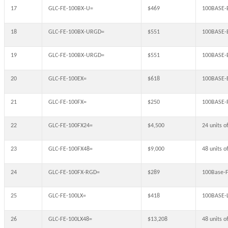
17
GLC-FE-100BX-U=
$469
100BASE-
18
GLC-FE-100BX-URGD=
$551
100BASE-B
19
GLC-FE-100BX-URGD=
$551
100BASE-B
20
GLC-FE-100EX=
$618
100BASE-E
21
GLC-FE-100FX=
$250
100BASE-F
22
GLC-FE-100FX24=
$4,500
24 units 
23
GLC-FE-100FX48=
$9,000
48 units 
24
GLC-FE-100FX-RGD=
$289
100Base-
25
GLC-FE-100LX=
$418
100BASE-L
26
GLC-FE-100LX48=
$13,208
48 units 