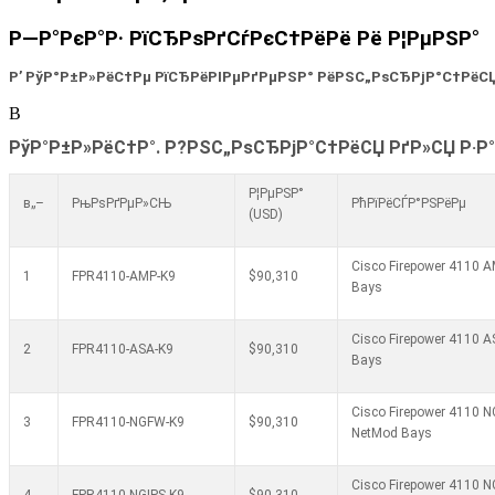
Р—Р°РєР°Р· РїСЂРѕРґСѓРєС†РёРё Рё Р¦РµРЅР°
Р’ РўР°Р±Р»РёС†Рµ РїСЂРёРІРµРґРµРЅР° РёРЅС„РѕСЂРјР°С†РёСЏ
В
РўР°Р±Р»РёС†Р°. Р?РЅС„РѕСЂРјР°С†РёСЏ РґР»СЏ Р·Р°
Р¦РµРЅР°
в„–
РњРѕРґРµР»СЊ
РћРїРёСЃР°РЅРёРµ
(USD)
Cisco Firepower 4110 A
1
FPR4110-AMP-K9
$90,310
Bays
Cisco Firepower 4110 A
2
FPR4110-ASA-K9
$90,310
Bays
Cisco Firepower 4110 N
3
FPR4110-NGFW-K9
$90,310
NetMod Bays
Cisco Firepower 4110 NG