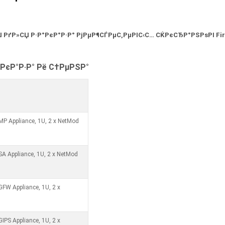
 РґР»СЏ Р·Р°РєР°Р·Р° РјРµР¶СЃРµС‚РµРІС‹С… СЌРєСЂР°РЅРѕРІ
Fi
РєР°Р·Р° Рё С†РµРЅР°
MP Appliance, 1U, 2 x NetMod
SA Appliance, 1U, 2 x NetMod
GFW Appliance, 1U, 2 x
IPS Appliance, 1U, 2 x