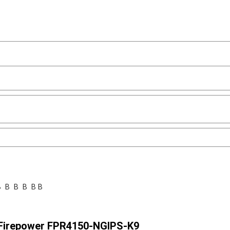
 В В В В В В
Firepower FPR4150-NGIPS-K9