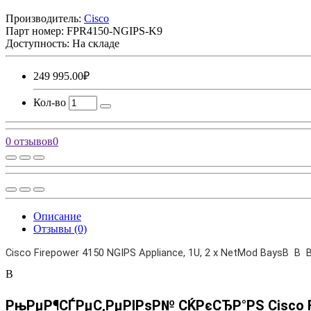
Производитель:
Cisco
Парт номер:
FPR4150-NGIPS-K9
Доступность: На складе
249 995.00₽
Кол-во
0 отзывов
0
Описание
Отзывы (0)
Cisco Firepower 4150 NGIPS Appliance, 1U, 2 x NetMod BaysВ В
В
РњРµР¶СЃРµС‚РµРІРѕР№ СЌРєСЂР°РЅ Cisco