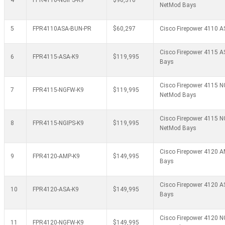
4
FPR4110-NGIPS-K9
$90,310
NetMod Bays
5
FPR4110ASA-BUN-PR
$60,297
Cisco Firepower 4110 
Cisco Firepower 4115 A
6
FPR4115-ASA-K9
$119,995
Bays
Cisco Firepower 4115 N
7
FPR4115-NGFW-K9
$119,995
NetMod Bays
Cisco Firepower 4115 NG
8
FPR4115-NGIPS-K9
$119,995
NetMod Bays
Cisco Firepower 4120 A
9
FPR4120-AMP-K9
$149,995
Bays
Cisco Firepower 4120 A
10
FPR4120-ASA-K9
$149,995
Bays
Cisco Firepower 4120 N
11
FPR4120-NGFW-K9
$149,995