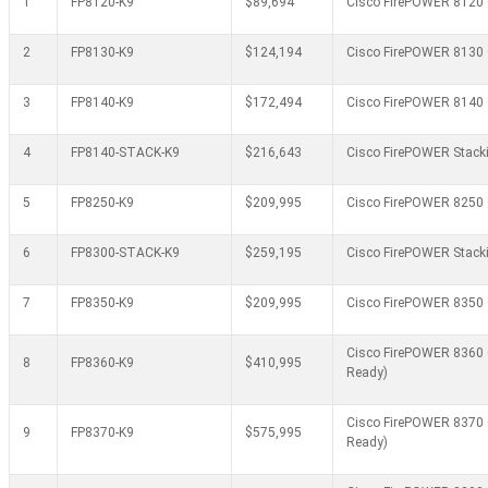
1
FP8120-K9
$89,694
Cisco FirePOWER 8120 C
2
FP8130-K9
$124,194
Cisco FirePOWER 8130 C
3
FP8140-K9
$172,494
Cisco FirePOWER 8140 C
4
FP8140-STACK-K9
$216,643
Cisco FirePOWER Stacki
5
FP8250-K9
$209,995
Cisco FirePOWER 8250 C
6
FP8300-STACK-K9
$259,195
Cisco FirePOWER Stacki
7
FP8350-K9
$209,995
Cisco FirePOWER 8350 C
Cisco FirePOWER 8360 C
8
FP8360-K9
$410,995
Ready)
Cisco FirePOWER 8370 C
9
FP8370-K9
$575,995
Ready)