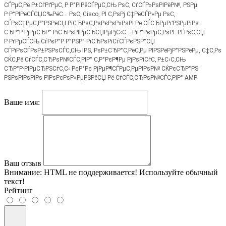
СЃРµС‚Рё Р±СѓРґРµС‚ Р·Р°РІРёСЃРµС‚СЊ РѕС‚ СѓСЃР»РѕРІРёР№, РЅРµ
Р·Р°РІРёСЃСЏС‰РёС… РѕС‚ Cisco, РІ С‚РѕРј С‡РёСЃР»Рµ РѕС‚
СЃРѕС‡РµС‚Р°РЅРёСЏ РїСЂРѕС‚РѕРєРѕР»РѕРІ Рё СЃСЂРµРґРЅРµРіРѕ
СЂР°Р·РјРµСЂР° РїСЂРѕРІРµСЂСЏРµРјС‹С… РїР°РєРµС‚РѕРІ. РҐРѕС‚СЏ
Р·РґРµСЃСЊ СѓРєР°Р·Р°РЅР° РїСЂРѕРїСѓСЃРєРЅР°СЏ
СЃРїРѕСЃРѕР±РЅРѕСЃС‚СЊ IPS, РѕР±СЂР°С‚РёС‚Рµ РІРЅРёРјР°РЅРёРµ, С‡С‚Рѕ
СЌС‚Рё СѓСЃС‚СЂРѕР№СЃС‚РІР° С‚Р°РєР¶Рµ РјРѕРіСѓС‚ Р±С‹С‚СЊ
СЂР°Р·РІРµСЂРЅСѓС‚С‹ РєР°Рє РјРµР¶СЃРµС‚РµРІРѕР№ СЌРєСЂР°РЅ
РЅРѕРІРѕРіРѕ РїРѕРєРѕР»РµРЅРёСЏ Рё СѓСЃС‚СЂРѕР№СЃС‚РІР° AMP.
Ваше имя:
Ваш отзыв
Внимание:
HTML не поддерживается! Используйте обычный
текст!
Рейтинг