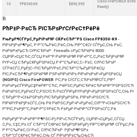
Cisco FirePOWER 8390 C
10
FP8390-K9
$890,995
Ready)
В
РћР±Р·РѕСЂ РїСЂРѕРґСѓРєС†РёРё
РњРµР¶СЃРµС‚РµРІРѕР№ СЌРєСЂР°РЅ
Cisco FP
8
350-K9
-
РїРѕРјРѕР¶РµС‚ Р·Р°С‰РёС‚РёС‚СЊ РІР°С€Сѓ СЃРµС‚СЊ РѕС‚
РєРёР±РµСЂ СѓРіСЂРѕР·.
Firewalls c
РµСЂРёРё 8000
СЏРІР»СЏСЋС‚СЃСЏ Р±Р°Р·РѕРІРѕР№ РїР»Р°С‚С„РѕСЂРјРѕР№
РґР»СЏ СЂРµС€РµРЅРёСЏ Р·Р°С‰РёС‚С‹ РѕС‚ СѓРіСЂРѕР·
СЃРёСЃС‚РµРјС‹ РїСЂРµРґРѕС‚РІСЂР°С‰РµРЅРёСЏ
РІС‚РѕСЂР¶РµРЅРёР№ РЅРѕРІРѕРіРѕ РїРѕРєРѕР»РµРЅРёСЏ
(NGIPS) Cisco FirePOWER
. Р­С‚Рё СѓСЃС‚СЂРѕР№СЃС‚РІР°
РѕР±РµСЃРїРµС‡РёРІР°СЋС‚ РёРЅС‚РµРіСЂРёСЂРѕРІР°РЅРЅСѓСЋ
РєРѕРЅС‚РµРєСЃС‚РЅСѓСЋ РѕСЃРІРµРґРѕРјР»РµРЅРЅРѕСЃС‚СЊ РІ
СЂРµР°Р»СЊРЅРѕРј РІСЂРµРјРµРЅРё
,
РїРѕР»РЅСѓСЋ
РІРёРґРёРјРѕСЃС‚СЊ Рё РёРЅС‚РµР»Р»РµРєС‚СѓР°Р»СЊРЅСѓСЋ
Р°РІС‚РѕРјР°С‚РёР·Р°С†РёСЋ Р±РµР·РѕРїР°СЃРЅРѕСЃС‚Рё.
РќРµРјР°Р»РѕРІР°Р¶РЅС‹Рј РїР»СЋСЃРѕРј, СЏРІР»СЏРµС‚СЃСЏ
С‚Рѕ, С‡С‚Рѕ СЃ СЂР°СЃС€РёСЂРµРЅРёРµРј РІР°С€РµР№ СЃРµС‚Рё
Р·Р°С‰РёС‚Сѓ РѕС‚ СѓРіСЂРѕР· РјРѕР¶РЅРѕ
СЂР°СЃС€РёСЂРёС‚СЊ СЃ РїРѕРјРѕС‰СЊСЋ