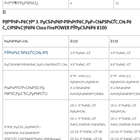
Р»Р°Р¶РґРµРЅРёСЏ
6
12
В
РўР°Р±Р»РёС†Р°
3. РџСЂРѕРёР·РІРѕРґРёС‚РµР»СЊРЅРѕСЃС‚СЊ Рё
С„СѓРЅРєС†РёРё
Cisco FirePOWER
РЎРµСЂРёРё 8100
РњРѕРґРµР»СЊ
8120
8130
РЎРєРѕСЂРѕСЃС‚СЊ IPS
2 Р“Р±РёС‚/СЃ
4 Р“Р±РёС‚/СЃ
РџСЂРѕРёР·РІРѕРґРёС‚РµР»СЊРЅРѕСЃС‚СЊ
4 Р“Р±РёС‚/СЃ
8 Р“Р±РёС‚/СЃ
Р”Р° - РґРѕ 3-С…
Р”Р° - РґРѕ 3-С…
РјРѕРґСѓР»РµР№ РІ
РјРѕРґСѓР»РµР№ РІ
РњРѕРґСѓР»СЊРЅС‹Рµ
Р»СЋР±РѕР№
Р»СЋР±РѕР№
РёРЅС‚РµСЂС„РµР№СЃС‹
РєРѕРјР±РёРЅР°С†РёРё
РєРѕРјР±РёРЅР°С†Р
(4) 1-
Р“Р±РёС‚/СЃ
(4) 1-
Р“Р±РёС‚/СЃ
РјРµРґСЊ;
РјРµРґСЊ;
(4) 1-
Р“Р±РёС‚/СЃ
(4) 1-
Р“Р±РёС‚/СЃ
РѕРїС‚РѕРІРѕР»РѕРєРЅРѕ;
РѕРїС‚РѕРІРѕР»РѕРє
Р?РЅС‚РµСЂС„РµР№СЃС‹
(2) 10- Р“Р±РёС‚/СЃ SR;
(2) 10- Р“Р±РёС‚/СЃ 
РјРѕРЅРёС‚РѕСЂРёРЅРіР°
(РЅР°СЃС‚СЂР°РёРІР°РµРјС‹Р№
Bypass
)
(2) 10- Р“Р±РёС‚/СЃ LR
(2) 10- Р“Р±РёС‚/СЃ 