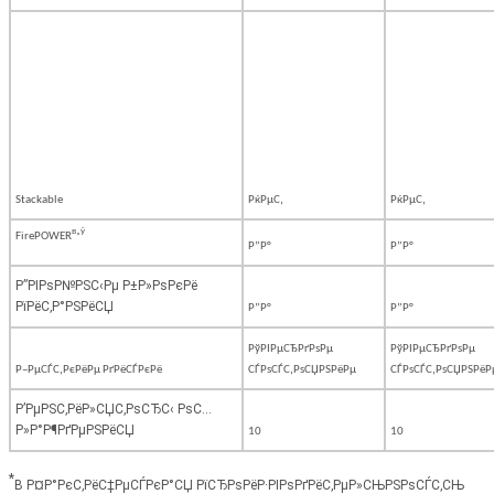
Stackable
РќРµС‚
РќРµС‚
в„ў
FirePOWER
Р”Р°
Р”Р°
Р”РІРѕР№РЅС‹Рµ Р±Р»РѕРєРё
РїРёС‚Р°РЅРёСЏ
Р”Р°
Р”Р°
РўРІРµСЂРґРѕРµ
РўРІРµСЂРґРѕРµ
Р–РµСЃС‚РєРёРµ РґРёСЃРєРё
СЃРѕСЃС‚РѕСЏРЅРёРµ
СЃРѕСЃС‚РѕСЏРЅРёР
Р’РµРЅС‚РёР»СЏС‚РѕСЂС‹ РѕС…
Р»Р°Р¶РґРµРЅРёСЏ
10
10
*
В Р¤Р°РєС‚РёС‡РµСЃРєР°СЏ РїСЂРѕРёР·РІРѕРґРёС‚РµР»СЊРЅРѕСЃС‚СЊ