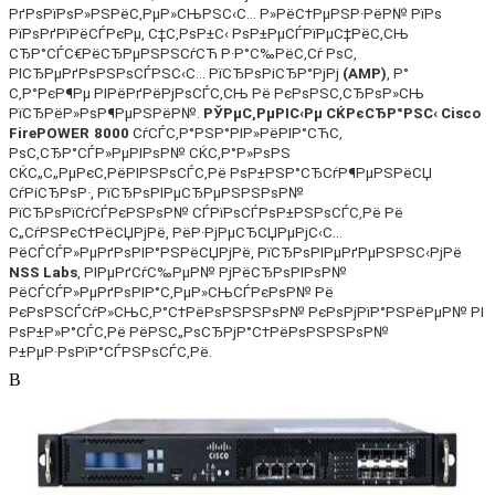
РґРѕРїРѕР»РЅРёС‚РµР»СЊРЅС‹С… Р»РёС†РµРЅР·РёР№ РїРѕ
РїРѕРґРїРёСЃРєРµ, С‡С‚РѕР±С‹ РѕР±РµСЃРїРµС‡РёС‚СЊ
СЂР°СЃС€РёСЂРµРЅРЅСѓСЋ Р·Р°С‰РёС‚Сѓ РѕС‚
РІСЂРµРґРѕРЅРѕСЃРЅС‹С… РїСЂРѕРіСЂР°РјРј
(AMP)
,
Р°
С‚Р°РєР¶Рµ РІРёРґРёРјРѕСЃС‚СЊ Рё РєРѕРЅС‚СЂРѕР»СЊ
РїСЂРёР»РѕР¶РµРЅРёР№.
РЎРµС‚РµРІС‹Рµ СЌРєСЂР°РЅС‹
Cisco
FirePOWER
8000
СѓСЃС‚Р°РЅР°РІР»РёРІР°СЋС‚
РѕС‚СЂР°СЃР»РµРІРѕР№ СЌС‚Р°Р»РѕРЅ
СЌС„С„РµРєС‚РёРІРЅРѕСЃС‚Рё РѕР±РЅР°СЂСѓР¶РµРЅРёСЏ
СѓРіСЂРѕР·, РїСЂРѕРІРµСЂРµРЅРЅРѕР№
РїСЂРѕРїСѓСЃРєРЅРѕР№ СЃРїРѕСЃРѕР±РЅРѕСЃС‚Рё Рё
С„СѓРЅРєС†РёСЏРјРё, РёР·РјРµСЂСЏРµРјС‹С…
РёСЃСЃР»РµРґРѕРІР°РЅРёСЏРјРё, РїСЂРѕРІРµРґРµРЅРЅС‹РјРё
NSS Labs
, РІРµРґСѓС‰РµР№ РјРёСЂРѕРІРѕР№
РёСЃСЃР»РµРґРѕРІР°С‚РµР»СЊСЃРєРѕР№ Рё
РєРѕРЅСЃСѓР»СЊС‚Р°С†РёРѕРЅРЅРѕР№ РєРѕРјРїР°РЅРёРµР№ РІ
РѕР±Р»Р°СЃС‚Рё РёРЅС„РѕСЂРјР°С†РёРѕРЅРЅРѕР№
Р±РµР·РѕРїР°СЃРЅРѕСЃС‚Рё.
В