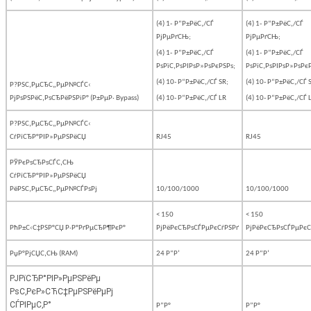
(4) 1-
Р“Р±РёС‚/СЃ
(4) 1-
Р“Р±РёС‚/СЃ
РјРµРґСЊ;
РјРµРґСЊ;
(4) 1-
Р“Р±РёС‚/СЃ
(4) 1-
Р“Р±РёС‚/СЃ
РѕРїС‚РѕРІРѕР»РѕРєРЅРѕ;
РѕРїС‚РѕРІРѕР»РѕРє
(4) 10- Р“Р±РёС‚/СЃ SR;
(4) 10- Р“Р±РёС‚/СЃ 
Р?РЅС‚РµСЂС„РµР№СЃС‹
РјРѕРЅРёС‚РѕСЂРёРЅРіР° (Р±РµР·
Bypass
)
(4) 10- Р“Р±РёС‚/СЃ LR
(4) 10- Р“Р±РёС‚/СЃ 
Р?РЅС‚РµСЂС„РµР№СЃС‹
СѓРїСЂР°РІР»РµРЅРёСЏ
RJ45
RJ45
РЎРєРѕСЂРѕСЃС‚СЊ
СѓРїСЂР°РІР»РµРЅРёСЏ
РёРЅС‚РµСЂС„РµР№СЃРѕРј
10/100/1000
10/100/1000
< 150
< 150
РћР±С‹С‡РЅР°СЏ Р·Р°РґРµСЂР¶РєР°
РјРёРєСЂРѕСЃРµРєСѓРЅРґ
РјРёРєСЂРѕСЃРµРєС
РџР°РјСЏС‚СЊ (RAM)
24 Р“Р‘
24 Р“Р‘
РЈРїСЂР°РІР»РµРЅРёРµ
РѕС‚РєР»СЋС‡РµРЅРёРµРј
СЃРІРµС‚Р°
Р”Р°
Р”Р°