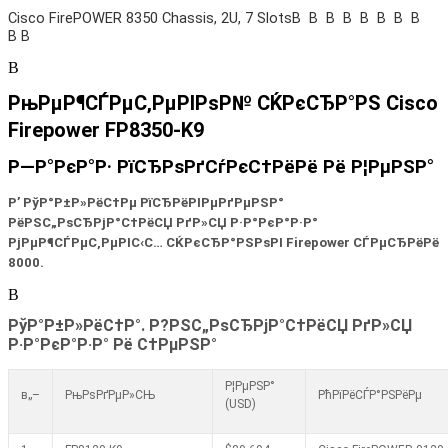
Cisco FirePOWER 8350 Chassis, 2U, 7 SlotsВ В В В В В В В
В В
В
РњРµР¶СЃРµС‚РµРІРѕР№ СЌРєСЂР°РЅ
Cisco
Firepower FP8350-K9
Р—Р°РєР°Р· РїСЂРѕРґСѓРєС†РёРё Рё Р¦РµРЅР°
Р’ РўР°Р±Р»РёС†Рµ РїСЂРёРІРµРґРµРЅР°
РёРЅС„РѕСЂРјР°С†РёСЏ РґР»СЏ Р·Р°РєР°Р·Р°
РјРµР¶СЃРµС‚РµРІС‹С… СЌРєСЂР°РЅРѕРІ
Firepower
СЃРµСЂРёРё
80
00
.
В
РўР°Р±Р»РёС†Р°. Р?РЅС„РѕСЂРјР°С†РёСЏ РґР»СЏ
Р·Р°РєР°Р·Р° Рё С†РµРЅР°
Р¦РµРЅР°
в„–
РњРѕРґРµР»СЊ
РћРїРёСЃР°РЅРёРµ
(USD)