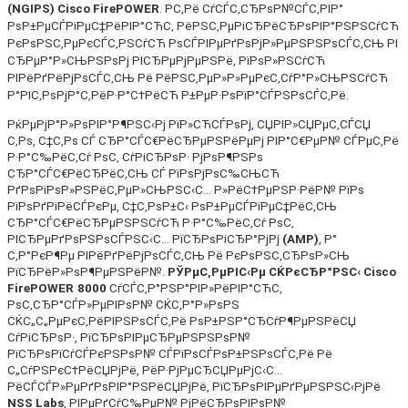
(NGIPS) Cisco FirePOWER
. Р­С‚Рё СѓСЃС‚СЂРѕР№СЃС‚РІР°
РѕР±РµСЃРїРµС‡РёРІР°СЋС‚ РёРЅС‚РµРіСЂРёСЂРѕРІР°РЅРЅСѓСЋ
РєРѕРЅС‚РµРєСЃС‚РЅСѓСЋ РѕСЃРІРµРґРѕРјР»РµРЅРЅРѕСЃС‚СЊ РІ
СЂРµР°Р»СЊРЅРѕРј РІСЂРµРјРµРЅРё, РїРѕР»РЅСѓСЋ
РІРёРґРёРјРѕСЃС‚СЊ Рё РёРЅС‚РµР»Р»РµРєС‚СѓР°Р»СЊРЅСѓСЋ
Р°РІС‚РѕРјР°С‚РёР·Р°С†РёСЋ Р±РµР·РѕРїР°СЃРЅРѕСЃС‚Рё.
РќРµРјР°Р»РѕРІР°Р¶РЅС‹Рј РїР»СЋСЃРѕРј
,
СЏРІР»СЏРµС‚СЃСЏ
С‚Рѕ, С‡С‚Рѕ СЃ СЂР°СЃС€РёСЂРµРЅРёРµРј РІР°С€РµР№ СЃРµС‚Рё
Р·Р°С‰РёС‚Сѓ РѕС‚ СѓРіСЂРѕР· РјРѕР¶РЅРѕ
СЂР°СЃС€РёСЂРёС‚СЊ СЃ РїРѕРјРѕС‰СЊСЋ
РґРѕРїРѕР»РЅРёС‚РµР»СЊРЅС‹С… Р»РёС†РµРЅР·РёР№ РїРѕ
РїРѕРґРїРёСЃРєРµ, С‡С‚РѕР±С‹ РѕР±РµСЃРїРµС‡РёС‚СЊ
СЂР°СЃС€РёСЂРµРЅРЅСѓСЋ Р·Р°С‰РёС‚Сѓ РѕС‚
РІСЂРµРґРѕРЅРѕСЃРЅС‹С… РїСЂРѕРіСЂР°РјРј
(AMP)
,
Р°
С‚Р°РєР¶Рµ РІРёРґРёРјРѕСЃС‚СЊ Рё РєРѕРЅС‚СЂРѕР»СЊ
РїСЂРёР»РѕР¶РµРЅРёР№.
РЎРµС‚РµРІС‹Рµ СЌРєСЂР°РЅС‹
Cisco
FirePOWER
8000
СѓСЃС‚Р°РЅР°РІР»РёРІР°СЋС‚
РѕС‚СЂР°СЃР»РµРІРѕР№ СЌС‚Р°Р»РѕРЅ
СЌС„С„РµРєС‚РёРІРЅРѕСЃС‚Рё РѕР±РЅР°СЂСѓР¶РµРЅРёСЏ
СѓРіСЂРѕР·, РїСЂРѕРІРµСЂРµРЅРЅРѕР№
РїСЂРѕРїСѓСЃРєРЅРѕР№ СЃРїРѕСЃРѕР±РЅРѕСЃС‚Рё Рё
С„СѓРЅРєС†РёСЏРјРё, РёР·РјРµСЂСЏРµРјС‹С…
РёСЃСЃР»РµРґРѕРІР°РЅРёСЏРјРё, РїСЂРѕРІРµРґРµРЅРЅС‹РјРё
NSS Labs
, РІРµРґСѓС‰РµР№ РјРёСЂРѕРІРѕР№