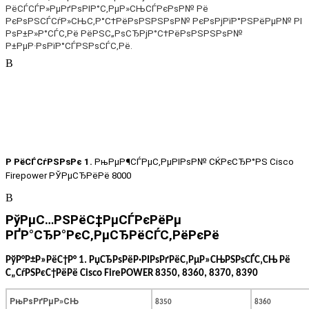
РёСЃСЃР»РµРґРѕРІР°С‚РµР»СЊСЃРєРѕР№ Рё
РєРѕРЅСЃСѓР»СЊС‚Р°С†РёРѕРЅРЅРѕР№ РєРѕРјРїР°РЅРёРµР№ РІ
РѕР±Р»Р°СЃС‚Рё РёРЅС„РѕСЂРјР°С†РёРѕРЅРЅРѕР№
Р±РµР·РѕРїР°СЃРЅРѕСЃС‚Рё.
В
Р РёСЃСѓРЅРѕРє 1.
РњРµР¶СЃРµС‚РµРІРѕР№ СЌРєСЂР°РЅ
Cisco
Firepower
РЎРµСЂРёРё 800
0
В
РўРµС…РЅРёС‡РµСЃРєРёРµ
РҐР°СЂР°РєС‚РµСЂРёСЃС‚РёРєРё
РўР°Р±Р»РёС†Р°
1
. РџСЂРѕРёР·РІРѕРґРёС‚РµР»СЊРЅРѕСЃС‚СЊ Рё
С„СѓРЅРєС†РёРё
Cisco FirePOWER
8350
, 8360, 8370, 8390
РњРѕРґРµР»СЊ
8350
8360