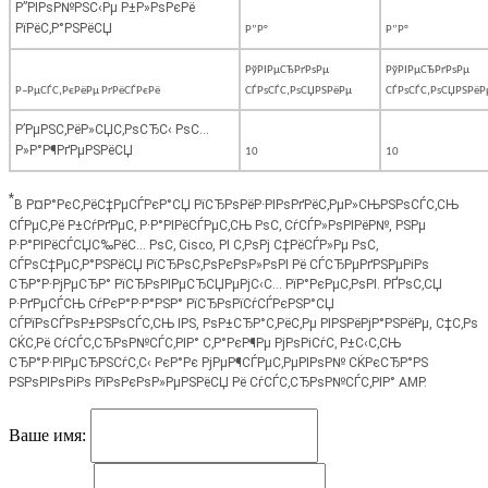
Р”РІРѕР№РЅС‹Рµ Р±Р»РѕРєРё
РїРёС‚Р°РЅРёСЏ
Р”Р°
Р”Р°
РўРІРµСЂРґРѕРµ
РўРІРµСЂРґРѕРµ
Р–РµСЃС‚РєРёРµ РґРёСЃРєРё
СЃРѕСЃС‚РѕСЏРЅРёРµ
СЃРѕСЃС‚РѕСЏРЅРёР
Р’РµРЅС‚РёР»СЏС‚РѕСЂС‹ РѕС…
Р»Р°Р¶РґРµРЅРёСЏ
10
10
*
В Р¤Р°РєС‚РёС‡РµСЃРєР°СЏ РїСЂРѕРёР·РІРѕРґРёС‚РµР»СЊРЅРѕСЃС‚СЊ
СЃРµС‚Рё Р±СѓРґРµС‚ Р·Р°РІРёСЃРµС‚СЊ РѕС‚ СѓСЃР»РѕРІРёР№, РЅРµ
Р·Р°РІРёСЃСЏС‰РёС… РѕС‚ Cisco, РІ С‚РѕРј С‡РёСЃР»Рµ РѕС‚
СЃРѕС‡РµС‚Р°РЅРёСЏ РїСЂРѕС‚РѕРєРѕР»РѕРІ Рё СЃСЂРµРґРЅРµРіРѕ
СЂР°Р·РјРµСЂР° РїСЂРѕРІРµСЂСЏРµРјС‹С… РїР°РєРµС‚РѕРІ. РҐРѕС‚СЏ
Р·РґРµСЃСЊ СѓРєР°Р·Р°РЅР° РїСЂРѕРїСѓСЃРєРЅР°СЏ
СЃРїРѕСЃРѕР±РЅРѕСЃС‚СЊ IPS, РѕР±СЂР°С‚РёС‚Рµ РІРЅРёРјР°РЅРёРµ, С‡С‚Рѕ
СЌС‚Рё СѓСЃС‚СЂРѕР№СЃС‚РІР° С‚Р°РєР¶Рµ РјРѕРіСѓС‚ Р±С‹С‚СЊ
СЂР°Р·РІРµСЂРЅСѓС‚С‹ РєР°Рє РјРµР¶СЃРµС‚РµРІРѕР№ СЌРєСЂР°РЅ
РЅРѕРІРѕРіРѕ РїРѕРєРѕР»РµРЅРёСЏ Рё СѓСЃС‚СЂРѕР№СЃС‚РІР° AMP.
Ваше имя: