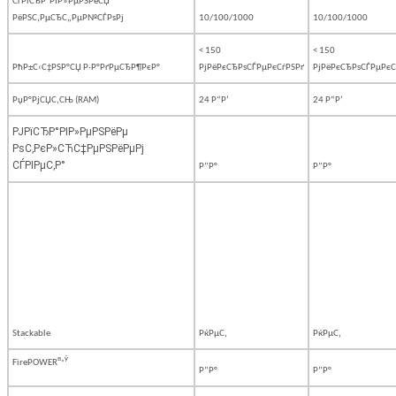
СѓРїСЂР°РІР»РµРЅРёСЏ
РёРЅС‚РµСЂС„РµР№СЃРѕРј
10/100/1000
10/100/1000
< 150
< 150
РћР±С‹С‡РЅР°СЏ Р·Р°РґРµСЂР¶РєР°
РјРёРєСЂРѕСЃРµРєСѓРЅРґ
РјРёРєСЂРѕСЃРµРєС
РџР°РјСЏС‚СЊ (RAM)
24 Р“Р‘
24 Р“Р‘
РЈРїСЂР°РІР»РµРЅРёРµ
РѕС‚РєР»СЋС‡РµРЅРёРµРј
СЃРІРµС‚Р°
Р”Р°
Р”Р°
Stackable
РќРµС‚
РќРµС‚
в„ў
FirePOWER
Р”Р°
Р”Р°