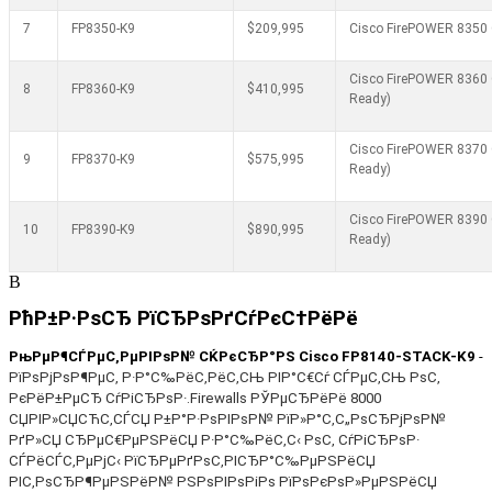
7
FP8350-K9
$209,995
Cisco FirePOWER 8350 C
Cisco FirePOWER 8360 C
8
FP8360-K9
$410,995
Ready)
Cisco FirePOWER 8370 C
9
FP8370-K9
$575,995
Ready)
Cisco FirePOWER 8390 C
10
FP8390-K9
$890,995
Ready)
В
РћР±Р·РѕСЂ РїСЂРѕРґСѓРєС†РёРё
РњРµР¶СЃРµС‚РµРІРѕР№ СЌРєСЂР°РЅ
Cisco FP
8140-
STACK-K9
-
РїРѕРјРѕР¶РµС‚ Р·Р°С‰РёС‚РёС‚СЊ РІР°С€Сѓ СЃРµС‚СЊ РѕС‚
РєРёР±РµСЂ СѓРіСЂРѕР·.
Firewalls
РЎРµСЂРёРё 8000
СЏРІР»СЏСЋС‚СЃСЏ Р±Р°Р·РѕРІРѕР№ РїР»Р°С‚С„РѕСЂРјРѕР№
РґР»СЏ СЂРµС€РµРЅРёСЏ Р·Р°С‰РёС‚С‹ РѕС‚ СѓРіСЂРѕР·
СЃРёСЃС‚РµРјС‹ РїСЂРµРґРѕС‚РІСЂР°С‰РµРЅРёСЏ
РІС‚РѕСЂР¶РµРЅРёР№ РЅРѕРІРѕРіРѕ РїРѕРєРѕР»РµРЅРёСЏ