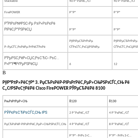
Stackable
40 Р“Р±РёС‚/СЃ
40 Р“Р±РёС‚/СЃ
FirePOWER
Р”Р°
Р”Р°
Р”РІРѕР№РЅС‹Рµ Р±Р»РѕРєРё
РїРёС‚Р°РЅРёСЏ
Р”Р°
Р”Р°
РўРІРµСЂРґРѕРµ
РўРІРµСЂРґРѕРµ
Р–РµСЃС‚РєРёРµ РґРёСЃРєРё
СЃРѕСЃС‚РѕСЏРЅРёРµ
СЃРѕСЃС‚РѕСЏРЅ
Р’РµРЅС‚РёР»СЏС‚РѕСЂС‹ РѕС…
Р»Р°Р¶РґРµРЅРёСЏ
6
12
В
РўР°Р±Р»РёС†Р°
3. РџСЂРѕРёР·РІРѕРґРёС‚РµР»СЊРЅРѕСЃС‚СЊ Рё
С„СѓРЅРєС†РёРё
Cisco FirePOWER
РЎРµСЂРёРё 8100
РњРѕРґРµР»СЊ
8120
8130
РЎРєРѕСЂРѕСЃС‚СЊ IPS
2 Р“Р±РёС‚/СЃ
4 Р“Р±РёС‚/СЃ
РџСЂРѕРёР·РІРѕРґРёС‚РµР»СЊРЅРѕСЃС‚СЊ
4 Р“Р±РёС‚/СЃ
8 Р“Р±РёС‚/СЃ
Р”Р° - РґРѕ 3-С…
Р”Р° - РґРѕ 3-С…