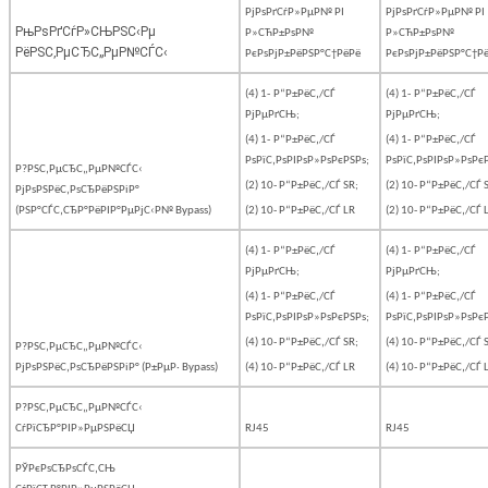
РјРѕРґСѓР»РµР№ РІ
РјРѕРґСѓР»РµР№ РІ
РњРѕРґСѓР»СЊРЅС‹Рµ
Р»СЋР±РѕР№
Р»СЋР±РѕР№
РёРЅС‚РµСЂС„РµР№СЃС‹
РєРѕРјР±РёРЅР°С†РёРё
РєРѕРјР±РёРЅР°С†Р
(4) 1-
Р“Р±РёС‚/СЃ
(4) 1-
Р“Р±РёС‚/СЃ
РјРµРґСЊ;
РјРµРґСЊ;
(4) 1-
Р“Р±РёС‚/СЃ
(4) 1-
Р“Р±РёС‚/СЃ
РѕРїС‚РѕРІРѕР»РѕРєРЅРѕ;
РѕРїС‚РѕРІРѕР»РѕРє
Р?РЅС‚РµСЂС„РµР№СЃС‹
(2) 10- Р“Р±РёС‚/СЃ SR;
(2) 10- Р“Р±РёС‚/СЃ 
РјРѕРЅРёС‚РѕСЂРёРЅРіР°
(РЅР°СЃС‚СЂР°РёРІР°РµРјС‹Р№
Bypass
)
(2) 10- Р“Р±РёС‚/СЃ LR
(2) 10- Р“Р±РёС‚/СЃ 
(4) 1-
Р“Р±РёС‚/СЃ
(4) 1-
Р“Р±РёС‚/СЃ
РјРµРґСЊ;
РјРµРґСЊ;
(4) 1-
Р“Р±РёС‚/СЃ
(4) 1-
Р“Р±РёС‚/СЃ
РѕРїС‚РѕРІРѕР»РѕРєРЅРѕ;
РѕРїС‚РѕРІРѕР»РѕРє
(4) 10- Р“Р±РёС‚/СЃ SR;
(4) 10- Р“Р±РёС‚/СЃ 
Р?РЅС‚РµСЂС„РµР№СЃС‹
РјРѕРЅРёС‚РѕСЂРёРЅРіР° (Р±РµР·
Bypass
)
(4) 10- Р“Р±РёС‚/СЃ LR
(4) 10- Р“Р±РёС‚/СЃ 
Р?РЅС‚РµСЂС„РµР№СЃС‹
СѓРїСЂР°РІР»РµРЅРёСЏ
RJ45
RJ45
РЎРєРѕСЂРѕСЃС‚СЊ