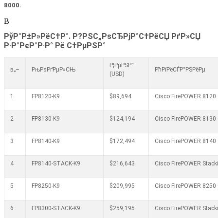
80
00
.
В
РўР°Р±Р»РёС†Р°. Р?РЅС„РѕСЂРјР°С†РёСЏ РґР»СЏ
Р·Р°РєР°Р·Р° Рё С†РµРЅР°
Р¦РµРЅР°
в„–
РњРѕРґРµР»СЊ
РћРїРёСЃР°РЅРёРµ
(USD)
1
FP8120-K9
$89,694
Cisco FirePOWER 8120 C
2
FP8130-K9
$124,194
Cisco FirePOWER 8130 C
3
FP8140-K9
$172,494
Cisco FirePOWER 8140 C
4
FP8140-STACK-K9
$216,643
Cisco FirePOWER Stacki
5
FP8250-K9
$209,995
Cisco FirePOWER 8250 C
6
FP8300-STACK-K9
$259,195
Cisco FirePOWER Stacki