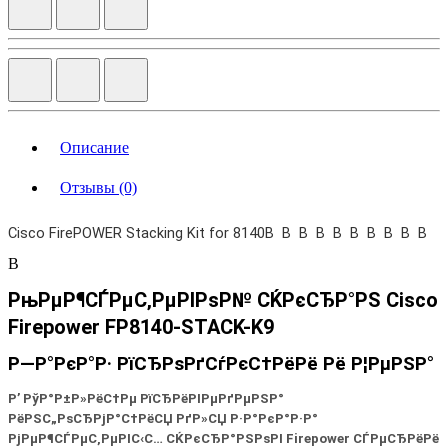
Описание
Отзывы (0)
Cisco FirePOWER Stacking Kit for 8140В В В В В В В В В В
В
РњРµР¶СЃРµС‚РµРІРѕР№ СЌРєСЂР°РЅ
Cisco
Firepower FP8140-STACK-K9
Р—Р°РєР°Р· РїСЂРѕРґСѓРєС†РёРё Рё Р¦РµРЅР°
Р’ РўР°Р±Р»РёС†Рµ РїСЂРёРІРµРґРµРЅР°
РёРЅС„РѕСЂРјР°С†РёСЏ РґР»СЏ Р·Р°РєР°Р·Р°
РјРµР¶СЃРµС‚РµРІС‹С… СЌРєСЂР°РЅРѕРІ
Firepower
СЃРµСЂРёРё