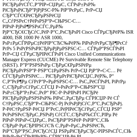
РїСЂРµРґСЃС‚Р°РІР»СЏРµС‚ СЃРѕР±РѕР№
РїСЂРѕРіСЂР°РјРјРЅС‹Р№ РїР°РєРµС‚ РґР»СЏ
СЂР°СЃС€РёСЂРµРЅРёСЏ
С„СѓРЅРєС†РёРѕРЅР°Р»СЊРЅС‹С…
РІРѕР·РјРѕР¶РЅРѕСЃС‚РµР№
РјР°СЂС€СЂСѓС‚РёР·Р°С‚РѕСЂРѕРІ Cisco СЃРµСЂРёР№ ISR
4000, ISR 1000 Рё ASR 1000,
РѕР±РµСЃРїРµС‡РёРІР°СЋС‰РёР№ РїРѕРґРґРµСЂР¶РєСѓ
РґРѕ 5 РѕРґРЅРѕРІСЂРµРјРµРЅРЅС‹С… СЃРµР°РЅСЃРѕРІ
РґР»СЏ СЃРµСЂРІРёСЃРѕРІ Cisco Unified Communications
Manager Express (CUCME) Рё Survivable Remote Site Telephony
(SRST). Р”Р°РЅРЅРѕРµ СЂРµС€РµРЅРёРµ
РїСЂРµРґРЅР°Р·РЅР°С‡РµРЅРѕ РґР»СЏ РјР°Р»С‹С… Рё
СЃСЂРµРґРЅРёС… РїСЂРµРґРїСЂРёСЏС‚РёР№, Р°
С‚Р°РєР¶Рµ СѓРґР°Р»РµРЅРЅС‹С… РѕС„РёСЃРѕРІ, РіРґРµ
С‚СЂРµР±СѓРµС‚СЃСЏ Р»РѕРєР°Р»СЊРЅР°СЏ
РѕР±СЂР°Р±РѕС‚РєР° РІС‹Р·РѕРІРѕРІ РїСЂРё
РІСЂРµРјРµРЅРЅРѕР№ РїРѕС‚РµСЂРµ СЃРІСЏР·Рё СЃ
С†РµРЅС‚СЂР°Р»СЊРЅС‹Рј РєРѕРјРјСѓС‚Р°С‚РѕСЂРѕРј.
Р›РёС†РµРЅР·РёСЏ Р°РєС‚РёРІРёСЂСѓРµС‚СЃСЏ РЅР°
РєРѕРЅРєСЂРµС‚РЅРѕРј СѓСЃС‚СЂРѕР№СЃС‚РІРµ Рё
РїРѕР·РІРѕР»СЏРµС‚ РѕСЂРіР°РЅРёР·РѕРІР°С‚СЊ
СЂРµР·РµСЂРІРЅСѓСЋ С‚РµР»РµС„РѕРЅРёСЋ,
РіР°СЂР°РЅС‚РёСЂСѓСЏ РЅРµРїСЂРµСЂС‹РІРЅРѕСЃС‚СЊ
РіРѕР»РѕСЃРѕРІРѕР№ СЃРІСЏР·Рё РІ