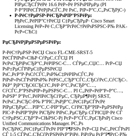
РІРµСЂСЃРёРё 16.6 РёР»Рё РЅРѕРІРµРµ (РІ
Р·Р°РІРёСЃРёРјРѕСЃС‚Рё РѕС‚ РїР»Р°С‚С„РѕСЂРјС‹)
Р›РёС†РµРЅР·РёСЂРѕРІР°РЅРёРµ:
РђРєС‚РёРІР°С†РёСЏ С‡РµСЂРµР· Cisco Smart
Licensing РёР»Рё С‚СЂР°РґРёС†РёРѕРЅРЅС‹Р№ PAK-
РєР»СЋС‡
РџСЂРёРјРµРЅРµРЅРёРµ:
Р›РёС†РµРЅР·РёСЏ Cisco FL-CME-SRST-5
РёСЃРїРѕР»СЊР·СѓРµС‚СЃСЏ РІ
РєРѕСЂРїРѕСЂР°С‚РёРІРЅС‹С… СЃРµС‚СЏС… РґР»СЏ
РѕР±РµСЃРїРµС‡РµРЅРёСЏ
РѕС‚РєР°Р·РѕСѓСЃС‚РѕР№С‡РёРІРѕСЃС‚Рё
РіРѕР»РѕСЃРѕРІРѕР№ РёРЅС„СЂР°СЃС‚СЂСѓРєС‚СѓСЂС‹.
РќР° РјР°СЂС€СЂСѓС‚РёР·Р°С‚РѕСЂР°С…,
СѓСЃС‚Р°РЅРѕРІР»РµРЅРЅС‹С… РІ С„РёР»РёР°Р»Р°С…,
РѕРЅР° Р°РєС‚РёРІРёСЂСѓРµС‚ СЂРµР¶РёРј SRST,
РєРѕС‚РѕСЂС‹Р№ Р°РІС‚РѕРјР°С‚РёС‡РµСЃРєРё
РїРµСЂРµС…РІР°С‚С‹РІР°РµС‚ СѓРїСЂР°РІР»РµРЅРёРµ
РІС‹Р·РѕРІР°РјРё РїСЂРё РїРѕС‚РµСЂРµ СЃРІСЏР·Рё СЃ
С†РµРЅС‚СЂР°Р»СЊРЅС‹Рј РєР»Р°СЃС‚РµСЂРѕРј Cisco
Unified Communications Manager. Р­С‚Рѕ
РєСЂРёС‚РёС‡РµСЃРєРё РІР°Р¶РЅРѕ РґР»СЏ РѕС„РёСЃРѕРІ
СЃ 1-5 СЃРѕС‚СЂСѓРґРЅРёРєР°РјРё, РіРґРµ РєР°Р¶РґС‹Р№