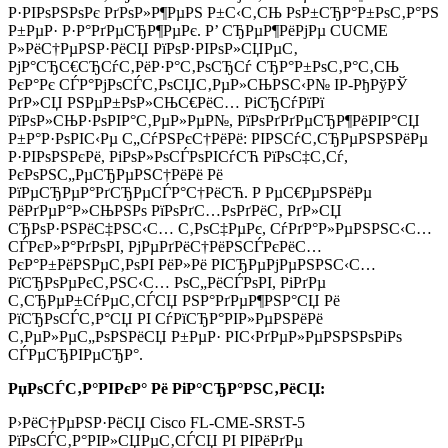
Р·РІРѕРЅРѕРє РґРѕР»Р¶РµРЅ Р±С‹С‚СЊ РѕР±СЂР°Р±РѕС‚Р°РЅ
Р±РµР· Р·Р°РґРµСЂР¶РµРє. Р’ СЂРµР¶РёРјРµ CUCME
Р»РёС†РµРЅР·РёСЏ РїРѕР·РІРѕР»СЏРµС‚
РјР°СЂС€СЂСѓС‚РёР·Р°С‚РѕСЂСѓ СЂР°Р±РѕС‚Р°С‚СЊ
РєР°Рє СЃР°РјРѕСЃС‚РѕСЏС‚РµР»СЊРЅС‹Р№ IP-РђРўРЎ
РґР»СЏ РЅРµР±РѕР»СЊС€РёС… РіСЂСѓРїРї
РїРѕР»СЊР·РѕРІР°С‚РµР»РµР№, РїРѕРґРґРµСЂР¶РёРІР°СЏ
Р±Р°Р·РѕРІС‹Рµ С„СѓРЅРєС†РёРё: РІРЅСѓС‚СЂРµРЅРЅРёРµ
Р·РІРѕРЅРєРё, РіРѕР»РѕСЃРѕРІСѓСЋ РїРѕС‡С‚Сѓ,
РєРѕРЅС„РµСЂРµРЅС†РёРё Рё
РїРµСЂРµР°РґСЂРµСЃР°С†РёСЋ. Р РµС€РµРЅРёРµ
РёРґРµР°Р»СЊРЅРѕ РїРѕРґС…РѕРґРёС‚ РґР»СЏ
СЂРѕР·РЅРёС‡РЅС‹С… С‚РѕС‡РµРє, СѓРґР°Р»РµРЅРЅС‹С…
СЃРєР»Р°РґРѕРІ, РјРµРґРёС†РёРЅСЃРєРёС…
РєР°Р±РёРЅРµС‚РѕРІ РёР»Рё РІСЂРµРјРµРЅРЅС‹С…
РїСЂРѕРµРєС‚РЅС‹С… РѕС„РёСЃРѕРІ, РіРґРµ
С‚СЂРµР±СѓРµС‚СЃСЏ РЅР°РґРµР¶РЅР°СЏ Рё
РїСЂРѕСЃС‚Р°СЏ РІ СѓРїСЂР°РІР»РµРЅРёРё
С‚РµР»РµС„РѕРЅРёСЏ Р±РµР· РІС‹РґРµР»РµРЅРЅРѕРіРѕ
СЃРµСЂРІРµСЂР°.
РџРѕСЃС‚Р°РІРєР° Рё РіР°СЂР°РЅС‚РёСЏ:
Р›РёС†РµРЅР·РёСЏ Cisco FL-CME-SRST-5
РїРѕСЃС‚Р°РІР»СЏРµС‚СЃСЏ РІ РІРёРґРµ