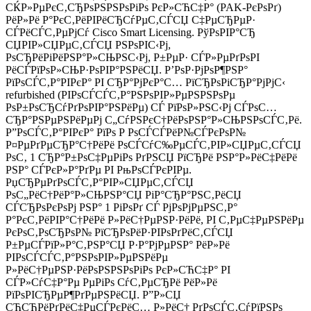
СЌР»РµРєС‚СЂРѕРЅРЅРѕРіРѕ РєР»СЋС‡Р° (PAK-РєРѕРґ)
РёР»Рё Р°РєС‚РёРІРёСЂСѓРµС‚СЃСЏ С‡РµСЂРµР·
СЃРёСЃС‚РµРјСѓ Cisco Smart Licensing. РўРѕРІР°СЂ
СЏРІР»СЏРµС‚СЃСЏ РЅРѕРІС‹Рј,
РѕСЂРёРіРёРЅР°Р»СЊРЅС‹Рј, Р±РµР· СЃР»РµРґРѕРІ
РёСЃРїРѕР»СЊР·РѕРІР°РЅРёСЏ. Р’РѕР·РјРѕР¶РЅР°
РїРѕСЃС‚Р°РІРєР° РІ СЂР°РјРєР°С… РїСЂРѕРіСЂР°РјРјС‹
refurbished (РІРѕСЃСЃС‚Р°РЅРѕРІР»РµРЅРЅРѕРµ
РѕР±РѕСЂСѓРґРѕРІР°РЅРёРµ) СЃ РїРѕР»РЅС‹Рј СЃРѕС…
СЂР°РЅРµРЅРёРµРј С„СѓРЅРєС†РёРѕРЅР°Р»СЊРЅРѕСЃС‚Рё.
Р”РѕСЃС‚Р°РІРєР° РїРѕ Р РѕСЃСЃРёР№СЃРєРѕР№
Р¤РµРґРµСЂР°С†РёРё РѕСЃСѓС‰РµСЃС‚РІР»СЏРµС‚СЃСЏ
РѕС‚ 1 СЂР°Р±РѕС‡РµРіРѕ РґРЅСЏ РїСЂРё РЅР°Р»РёС‡РёРё
РЅР° СЃРєР»Р°РґРµ РІ РњРѕСЃРєРІРµ.
РџСЂРµРґРѕСЃС‚Р°РІР»СЏРµС‚СЃСЏ
РѕС„РёС†РёР°Р»СЊРЅР°СЏ РіР°СЂР°РЅС‚РёСЏ
СЃСЂРѕРєРѕРј РЅР° 1 РіРѕРґ СЃ РјРѕРјРµРЅС‚Р°
Р°РєС‚РёРІР°С†РёРё Р»РёС†РµРЅР·РёРё, РІ С‚РµС‡РµРЅРёРµ
РєРѕС‚РѕСЂРѕР№ РїСЂРѕРёР·РІРѕРґРёС‚СЃСЏ
Р±РµСЃРїР»Р°С‚РЅР°СЏ Р·Р°РјРµРЅР° РёР»Рё
РІРѕСЃСЃС‚Р°РЅРѕРІР»РµРЅРёРµ
Р»РёС†РµРЅР·РёРѕРЅРЅРѕРіРѕ РєР»СЋС‡Р° РІ
СЃР»СѓС‡Р°Рµ РµРіРѕ СѓС‚РµСЂРё РёР»Рё
РїРѕРІСЂРµР¶РґРµРЅРёСЏ. Р”Р»СЏ
СЋСЂРёРґРёС‡РµСЃРєРёС… Р»РёС† РґРѕСЃС‚СѓРїРЅРѕ