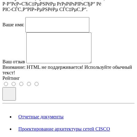
Р·Р°РєР»СЋС‡РµРЅРёРµ РґРѕРіРѕРІРѕСЂР° Рё
РІС‹СЃС‚Р°РІР»РµРЅРёРµ СЃС‡РµС‚Р°.
Ваше имя:
Ваш отзыв
Внимание:
HTML не поддерживается! Используйте обычный
текст!
Рейтинг
Отчетные документы
Проектирование архитектуры сетей CISCO