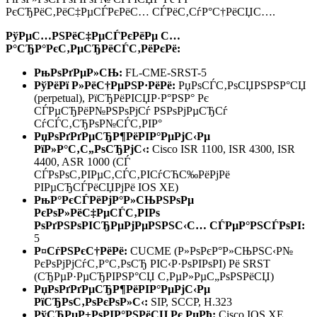
РєСЂРёС‚РёС‡РµСЃРєРёС… СЃРёС‚СѓР°С†РёСЏС….
РўРµС…РЅРёС‡РµСЃРєРёРµ С…
Р°СЂР°РєС‚РµСЂРёСЃС‚РёРєРё:
РњРѕРґРµР»СЊ:
FL-CME-SRST-5
РўРёРї Р»РёС†РµРЅР·РёРё:
РџРѕСЃС‚РѕСЏРЅРЅР°СЏ
(perpetual), РїСЂРёРІСЏР·Р°РЅР° Рє
СЃРµСЂРёР№РЅРѕРјСѓ РЅРѕРјРµСЂСѓ
СѓСЃС‚СЂРѕР№СЃС‚РІР°
РџРѕРґРґРµСЂР¶РёРІР°РµРјС‹Рµ
РїР»Р°С‚С„РѕСЂРјС‹:
Cisco ISR 1100, ISR 4300, ISR
4400, ASR 1000 (СЃ
СЃРѕРѕС‚РІРµС‚СЃС‚РІСѓСЋС‰РёРјРё
РІРµСЂСЃРёСЏРјРё IOS XE)
РњР°РєСЃРёРјР°Р»СЊРЅРѕРµ
РєРѕР»РёС‡РµСЃС‚РІРѕ
РѕРґРЅРѕРІСЂРµРјРµРЅРЅС‹С… СЃРµР°РЅСЃРѕРІ:
5
Р¤СѓРЅРєС†РёРё:
CUCME (Р»РѕРєР°Р»СЊРЅС‹Р№
РєРѕРјРјСѓС‚Р°С‚РѕСЂ РІС‹Р·РѕРІРѕРІ) Рё SRST
(СЂРµР·РµСЂРІРЅР°СЏ С‚РµР»РµС„РѕРЅРёСЏ)
РџРѕРґРґРµСЂР¶РёРІР°РµРјС‹Рµ
РїСЂРѕС‚РѕРєРѕР»С‹:
SIP, SCCP, H.323
РўСЂРµР±РѕРІР°РЅРёСЏ Рє РџРћ:
Cisco IOS XE