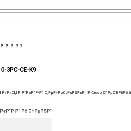
В В В В В В
10-3PC-CE-K9
 РґР»СЏ Р·Р°РєР°Р·Р° С‚РµР»РµС„РѕРЅРѕРІ
IP
Cisco СЃРµСЂРёРё
6
РєР°Р·Р° Рё С†РµРЅР°