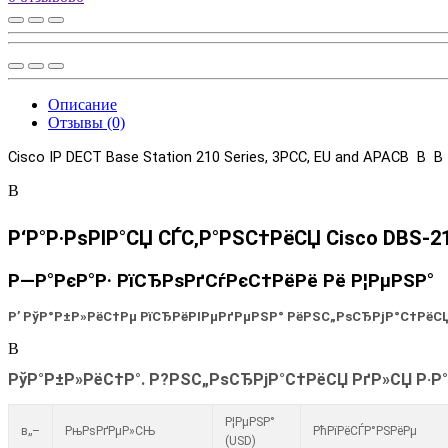
Описание
Отзывы (0)
Cisco IP DECT Base Station 210 Series, 3PCC, EU and APACВ В 
В
Р‘Р°Р·РѕРІР°СЏ СЃС‚Р°РЅС†РёСЏ Cisco DBS-2
Р—Р°РєР°Р· РїСЂРѕРґСѓРєС†РёРё Рё Р¦РµРЅР°
Р’ РўР°Р±Р»РёС†Рµ РїСЂРёРІРµРґРµРЅР° РёРЅС„РѕСЂРјР°С†РёСЏ
В
РўР°Р±Р»РёС†Р°. Р?РЅС„РѕСЂРјР°С†РёСЏ РґР»СЏ Р·Р°
Р¦РµРЅР°
в„–
РњРѕРґРµР»СЊ
РћРїРёСЃР°РЅРёРµ
(USD)