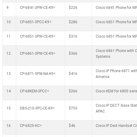
9
CP-6841-3PW-CE-K9=
$226
Cisco 6841 Phone for MP
10
CP-6851-3PCC-K9=
$286
Cisco 6851 Phone for MP
11
CP-6851-3PW-CE-K9=
$316
Cisco 6851 Phone for MP
Cisco 6861 Phone with C
12
CP-6861-3PW-CE-K9=
$366
Systems
Cisco IP Phone 6871 with
13
CP-6871-3PW-NA-K9=
$416
America
14
CP-68KEM-3PCC=
$266
Cisco KEM for 6800 seri
Cisco IP DECT Base Stat
15
DBS-210-3PC-CE-K9=
$753
APAC
16
CP-6825-HC=
$46
Cisco IP Dect Handset C