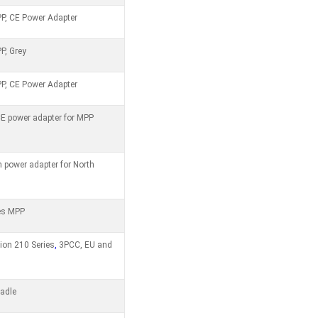
P, CE Power Adapter
P, Grey
P, CE Power Adapter
E power adapter for MPP
 power adapter for North
es MPP
ion 210 Series
,
3PCC, EU and
radle