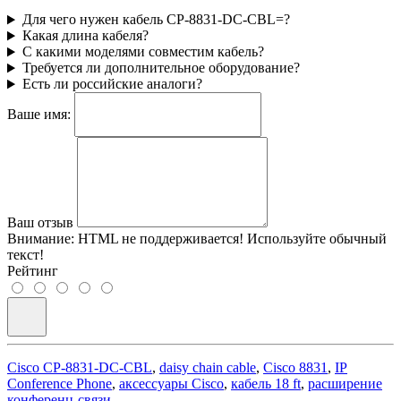
Для чего нужен кабель CP-8831-DC-CBL=?
Какая длина кабеля?
С какими моделями совместим кабель?
Требуется ли дополнительное оборудование?
Есть ли российские аналоги?
Ваше имя:
Ваш отзыв
Внимание:
HTML не поддерживается! Используйте обычный
текст!
Рейтинг
Cisco CP-8831-DC-CBL
,
daisy chain cable
,
Cisco 8831
,
IP
Conference Phone
,
аксессуары Cisco
,
кабель 18 ft
,
расширение
конференц-связи