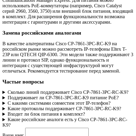
Communications Manager Express. Для питания можно
использовать PoE-коммутаторы (например, Cisco Catalyst
серий 2960, 3560, 3750) или внешний блок питания, входящий
в комплект. Для расширения функциональности возможна
интеграция с гарнитурами и другими аксессуарами.
Замена российскими аналогами
В качестве альтернативы Cisco CP-7861-3PC-RC-K9 на
российском рынке можно рассмотреть IP-телефоны Eltex T-
23P или QTECH QIP-6300. Эти модели также поддерживают 3
линии и протокол SIP, однако функциональность и
интеграция с существующей инфраструктурой могут
отличаться. Рекомендуется тестирование перед заменой.
Частые вопросы
Сколько линий поддерживает Cisco CP-7861-3PC-RC-K9?
Поддерживает ли CP-7861-3PC-RC-K9 питание PoE?
С какими системами совместим этот IP-телефон?
Какие протоколы поддерживает CP-7861-3PC-RC-K9?
Входит ли блок питания в комплект?
Какие российские аналоги есть у Cisco CP-7861-3PC-RC-
K9?
Ваше имя: