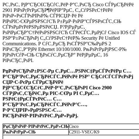
Р­С‚РѕС‚ РјР°СЂС€СЂСѓС‚РёР·Р°С‚РѕСЂ Cisco СЃРµСЂРёРё
2901 РїРѕРґРґРµСЂР¶РёРІР°РµС‚ С„СѓРЅРєС†РёРё
РіРѕР»РѕСЃРѕРІРѕР№ СЃРІСЏР·Рё Рё
РїРѕРІС‹С€РµРЅРЅСѓСЋ Р±РµР·РѕРїР°СЃРЅРѕСЃС‚СЊ
СЃРѕРµРґРёРЅРµРЅРёСЏ. Р?РјРµРµС‚
РѕРїРµСЂР°С†РёРѕРЅРЅСѓСЋ СЃРёСЃС‚РµРјСѓ Cisco IOS СЃ
РЅР°Р±РѕСЂРѕРј С„СѓРЅРєС†РёР№ Security Рё Unified
Communications. Р СѓС‚РµСЂ РѕСЃРЅР°С‰РµРЅ 2
РїРѕСЂС‚Р°РјРё Ethernet 10/100/1000. РњРѕРґРµРјРЅС‹Р№
РјРѕРґСѓР»СЊ СЂРѕСѓС‚РµСЂР° РёРјРµРµС‚ 16
РїРѕСЂС‚РѕРІ.
РџРѕРґСЂРѕР±РЅС‹Рµ С‚РµС…РЅРёС‡РµСЃРєРёРµ С…
Р°СЂР°РєС‚РµСЂРёСЃС‚РёРєРё РЅР° СЂСѓСЃСЃРєРѕРј
СЏР·С‹РєРµ СЃРµСЂРёРё
РјР°СЂС€СЂСѓС‚РёР·Р°С‚РѕСЂРѕРІ Cisco 2900
СЃРјРѕС‚СЂРёС‚Рµ РІС‹С€Рµ РІ С‚РµС…
РЅРёС‡РµСЃРєРёС… С…
Р°СЂР°РєС‚РµСЂРёСЃС‚РёРєР°С…,
Р·Р°СЏРІР»РµРЅРЅС‹С…
РїСЂРѕРёР·РІРѕРґРёС‚РµР»РµРј.
РџСЂРѕРёР·РІРѕРґРёС‚РµР»СЊ
Cisco
РњРѕРґРµР»СЊ
C2911-VSEC/K9