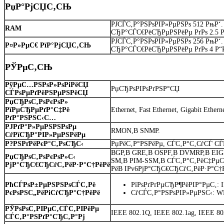
РџР°РјСЏС‚СЊ
РЈСЃС‚Р°РЅРѕРІР»РµРЅРѕ 512 РњР‘. 
RAM
СЂР°СЃС€РёСЂРµРЅРёРµ РґРѕ 2.5 Р
РЈСЃС‚Р°РЅРѕРІР»РµРЅРѕ 256 РњР‘. 
Р¤Р»РµС€ РїР°РјСЏС‚СЊ
СЂР°СЃС€РёСЂРµРЅРёРµ РґРѕ 4 Р“Р
РЎРµС‚СЊ
РўРµС…РЅРѕР»РѕРіРёСЏ
РџСЂРѕРІРѕРґРЅР°СЏ
СЃРѕРµРґРёРЅРµРЅРёСЏ
РџСЂРѕС‚РѕРєРѕР»
РїРµСЂРµРґР°С‡Рё
Ethernet, Fast Ethernet, Gigabit Etherne
РґР°РЅРЅС‹С…
РЈРґР°Р»РµРЅРЅРѕРµ
RMON,В SNMP.
СѓРїСЂР°РІР»РµРЅРёРµ
Р?РЅРґРёРєР°С‚РѕСЂС‹
РџРёС‚Р°РЅРёРµ, СЃС‚Р°С‚СѓСЃ С
BGP,В GRE,В OSPF,В DVMRP,В EIGR
РџСЂРѕС‚РѕРєРѕР»С‹
SM,В PIM-SSM,В СЃС‚Р°С‚РёС‡РµС
РјР°СЂС€СЂСѓС‚РёР·Р°С†РёРё
РёВ IPv6РјР°СЂС€СЂСѓС‚РёР·Р°С†
РћСЃРѕР±РµРЅРЅРѕСЃС‚Рё
РїРѕРґРґРµСЂР¶РёРІР°РµС‚: 
РєРѕРЅС„РёРіСѓСЂР°С†РёРё
СѓСЃС‚Р°РЅРѕРІР»РµРЅС‹: 
РЎРѕРѕС‚РІРµС‚СЃС‚РІРёРµ
IEEE 802.1Q, IEEE 802.1ag, IEEE 80
СЃС‚Р°РЅРґР°СЂС‚Р°Рј