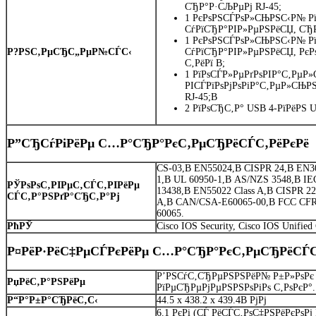
СЂР°Р·СЉРµРј RJ-45;
1 РєРѕРЅСЃРѕР»СЊРЅС‹Р№ Р
СѓРїСЂР°РІР»РµРЅРёСЏ, СЂР
1 РєРѕРЅСЃРѕР»СЊРЅС‹Р№ Р
Р?РЅС‚РµСЂС„РµР№СЃС‹
СѓРїСЂР°РІР»РµРЅРёСЏ, РєР
С‚РёРї B;
1 РїРѕСЃР»РµРґРѕРІР°С‚Рµ
РІСЃРїРѕРјРѕРіР°С‚РµР»СЊР
RJ-45;В
2 РїРѕСЂС‚Р° USB 4-РїРёРЅ U
Р”СЂСѓРіРёРµ С…Р°СЂР°РєС‚РµСЂРёСЃС‚РёРєРё
CS-03,В EN55024,В CISPR 24,В EN3
1,В UL 60950-1,В AS/NZS 3548,В I
РЎРѕРѕС‚РІРµС‚СЃС‚РІРёРµ
13438,В EN55022 Class A,В CISPR 22 
СЃС‚Р°РЅРґР°СЂС‚Р°Рј
A,В CAN/CSA-E60065-00,В FCC CFR4
60065.
РћРЎ
Cisco IOS Security, Cisco IOS Unifie
Р¤РёР·РёС‡РµСЃРєРёРµ С…Р°СЂР°РєС‚РµСЂРёСЃС
Р’РЅСѓС‚СЂРµРЅРЅРёР№ Р±Р»РѕРє Р
РџРёС‚Р°РЅРёРµ
РїРµСЂРµРјРµРЅРЅРѕРіРѕ С‚РѕРєР°.
Р“Р°Р±Р°СЂРёС‚С‹
44.5 x 438.2 x 439.4В
РјРј
6
.1 РєРі (СЃ РёСЃС‚РѕС‡РЅРёРєРѕРј