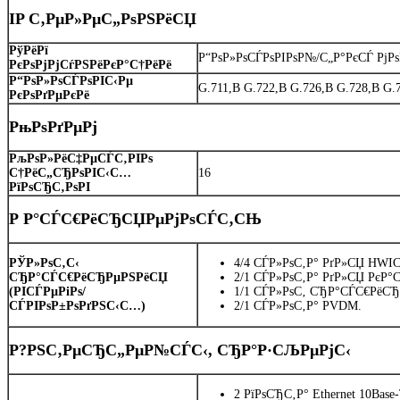
IP С‚РµР»РµС„РѕРЅРёСЏ
РўРёРї
Р“РѕР»РѕСЃРѕРІРѕР№/С„Р°РєСЃ РјР
РєРѕРјРјСѓРЅРёРєР°С†РёРё
Р“РѕР»РѕСЃРѕРІС‹Рµ
G.711,В G.722,В G.726,В G.728,В G.7
РєРѕРґРµРєРё
РњРѕРґРµРј
РљРѕР»РёС‡РµСЃС‚РІРѕ
С†РёС„СЂРѕРІС‹С…
16
РїРѕСЂС‚РѕРІ
Р Р°СЃС€РёСЂСЏРµРјРѕСЃС‚СЊ
РЎР»РѕС‚С‹
4/4 СЃР»РѕС‚Р° РґР»СЏ HWIC
СЂР°СЃС€РёСЂРµРЅРёСЏ
2/1 СЃР»РѕС‚Р° РґР»СЏ РєР°С
(РІСЃРµРіРѕ/
1/1 СЃР»РѕС‚ СЂР°СЃС€РёС
СЃРІРѕР±РѕРґРЅС‹С…)
2/1 СЃР»РѕС‚Р° PVDM.
Р?РЅС‚РµСЂС„РµР№СЃС‹, СЂР°Р·СЉРµРјС‹
2 РїРѕСЂС‚Р° Ethernet 10Base