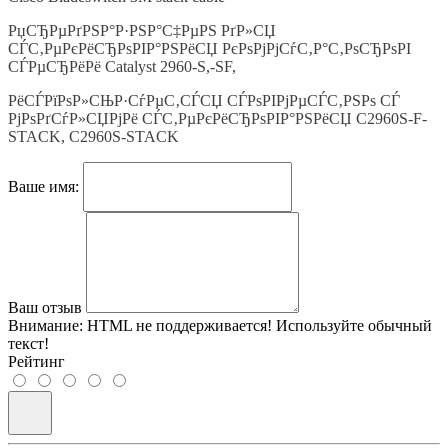
РџСЂРµРґРЅР°Р·РЅР°С‡РµРЅ РґР»СЏ
СЃС‚РµРєРёСЂРѕРІР°РЅРёСЏ РєРѕРјРјСѓС‚Р°С‚РѕСЂРѕРІ
СЃРµСЂРёРё Catalyst 2960-S,-SF,
РёСЃРїРѕР»СЊР·СѓРµС‚СЃСЏ СЃРѕРІРјРµСЃС‚РЅРѕ СЃ
РјРѕРґСѓР»СЏРјРё СЃС‚РµРєРёСЂРѕРІР°РЅРёСЏ C2960S-F-
STACK, C2960S-STACK
Ваше имя:
Ваш отзыв
Внимание:
HTML не поддерживается! Используйте обычный
текст!
Рейтинг