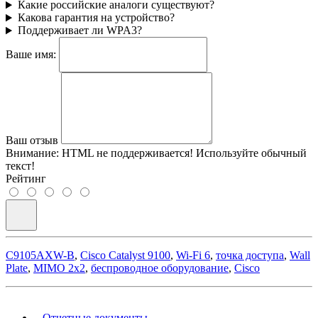
Какие российские аналоги существуют?
Какова гарантия на устройство?
Поддерживает ли WPA3?
Ваше имя:
Ваш отзыв
Внимание:
HTML не поддерживается! Используйте обычный
текст!
Рейтинг
C9105AXW-B
,
Cisco Catalyst 9100
,
Wi-Fi 6
,
точка доступа
,
Wall
Plate
,
MIMO 2x2
,
беспроводное оборудование
,
Cisco
Отчетные документы