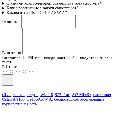
С какими контроллерами совместима точка доступа?
Какие российские аналоги существуют?
Какова цена Cisco C9105AXW-A?
Ваше имя:
Ваш отзыв
Внимание:
HTML не поддерживается! Используйте обычный
текст!
Рейтинг
Cisco
,
точка доступа
,
Wi-Fi 6
,
802.11ax
,
2x2 MIMO
,
настенная
,
Catalyst 9100
,
C9105AXW-A
,
беспроводное оборудование
,
корпоративная сеть