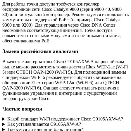
Для работы точки доступа требуется контроллер
беспроводной сети Cisco Catalyst 9800 (серии 9800-40, 9800-
80) или виртуальный контроллер. Рекомендуется использовать
коммутаторы с поддержкой PoE+ (например, Cisco Catalyst
9300 или 9200). Для управления через Cisco DNA Center
необходима соответствующая лицензия. Точка доступа
совместима с сетевыми модулями и источниками питания,
обеспечивающими PoE.
Замена российскими аналогами
В качестве альтернативы Cisco C9105AXW-A на российском
рынке можно рассмотреть точки доступа Eltex WEP-2ac (Wi-Fi
5) или QTECH QAP-1200 (Wi-Fi 5). Для полноценной замены
с поддержкой Wi-Fi 6 рекомендуется обратить внимание на
оборудование Eltex серии WEP-12ac (Wi-Fi 6) или QTECH
QAP-3200 (Wi-Fi 6). Однако следует учитывать различия в
функционале управления и интеграции с существующей
инфраструктурой Cisco.
Частые вопросы
Какой стандарт Wi-Fi поддерживает Cisco C9105AXW-A?
Как устанавливается C9105AXW-A?
Требуется ли внешний блок питания?