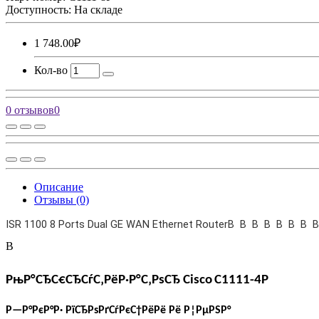
Доступность: На складе
1 748.00₽
Кол-во
0 отзывов
0
Описание
Отзывы (0)
ISR 1100 8 Ports Dual GE WAN Ethernet RouterВ В В В В В В 
В
РњР°СЂС€СЂСѓС‚РёР·Р°С‚РѕСЂ
Cisco
C1111-4P
Р—Р°РєР°Р· РїСЂРѕРґСѓРєС†РёРё Рё Р¦РµРЅР°