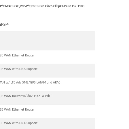
њР°СЂС€СЂСѓС‚РёР·Р°С‚РѕСЂРѕРІ Cisco СЃРµСЂРёРё
ISR
1100
.
µРЅР°
 GE WAN Ethernet Router
l GE WAN with DNA Support
 WAN w/ LTE Adv SMS/GPS LATAM and APAC
 GE WAN Router w/ 802.11ac -A WiFi
 GE WAN Ethernet Router
l GE WAN with DNA Support