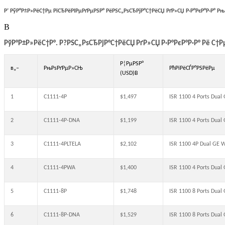
Р’ РўР°Р±Р»РёС†Рµ РїСЂРёРІРµРґРµРЅР° РёРЅС„РѕСЂРјР°С†РёСЏ РґР»СЏ Р·Р°РєР°Р·Р° Р
В
РўР°Р±Р»РёС†Р°. Р?РЅС„РѕСЂРјР°С†РёСЏ РґР»СЏ Р·Р°РєР°Р·Р° Рё С†Р
Р¦РµРЅР°
в„–
РњРѕРґРµР»СЊ
РћРїРёСЃР°РЅРёРµ
(USD)В
1
C1111-4P
$1,497
ISR 1100 4 Ports Dual
2
C1111-4P-DNA
$1,199
ISR 1100 4 Ports Dua
3
C1111-4PLTELA
$2,102
ISR 1100 4P Dual GE
4
C1111-4PWA
$1,400
ISR 1100 4 Ports Dual
5
C1111-8P
$1,748
ISR 1100 8 Ports Dual
6
C1111-8P-DNA
$1,529
ISR 1100 8 Ports Dua