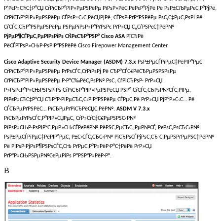
Р’РєР»СЋС‡Р°СЏ СѓРїСЂР°РІР»РµРЅРёРµ РїРѕР»РёС‚РёРєР°РјРё Рё РѕР±СЉРµРєС‚Р°РјРё,
СѓРїСЂР°РІР»РµРЅРёРµ СЃРѕР±С‹С‚РёСЏРјРё, СЃРѕР·РґР°РЅРёРµ РѕС‚С‡РµС‚РѕРІ Рё
СѓСЃС‚СЂР°РЅРµРЅРёРµ РЅРµРїРѕР»Р°РґРѕРє РґР»СЏ С„СѓРЅРєС†РёР№
РјРµР¶СЃРµС‚РµРІРѕРіРѕ СЌРєСЂР°РЅР° Cisco ASA
РїСЂРё
РёСЃРїРѕР»СЊР·РѕРІР°РЅРёРё Cisco Firepower Management Center.
Cisco Adaptive Security Device Manager (ASDM) 7.3.x
РѕР±РµСЃРїРµС‡РёРІР°РµС‚
СѓРїСЂР°РІР»РµРЅРёРµ РґРѕСЃС‚СѓРїРѕРј Рё СЂР°СЃС€РёСЂРµРЅРЅРѕРµ
СѓРїСЂР°РІР»РµРЅРёРµ Р·Р°С‰РёС‚РѕР№ РѕС‚ СѓРіСЂРѕР· РґР»СЏ
Р»РѕРєР°Р»СЊРЅРѕРіРѕ СѓРїСЂР°РІР»РµРЅРёСЏ РЅР° СѓСЃС‚СЂРѕР№СЃС‚РІРµ,
РІРєР»СЋС‡Р°СЏ СЂР°Р·РІРµСЂС‚С‹РІР°РЅРёРµ СЃРµС‚Рё РґР»СЏ РјР°Р»С‹С… Рё
СЃСЂРµРґРЅРёС… РїСЂРµРґРїСЂРёСЏС‚РёР№.
ASDM V 7.3.x
РїСЂРµРґРѕСЃС‚Р°РІР»СЏРµС‚ СѓР»СѓС‡С€РµРЅРЅС‹Р№
РїРѕР»СЊР·РѕРІР°С‚РµР»СЊСЃРєРёР№ РёРЅС‚РµСЂС„РµР№СЃ, РєРѕС‚РѕСЂС‹Р№
РѕР±РµСЃРїРµС‡РёРІР°РµС‚ Р±С‹СЃС‚СЂС‹Р№ РїСЂРѕСЃРјРѕС‚СЂ С‚РµРЅРґРµРЅС†РёР№
Рё РІРѕР·РјРѕР¶РЅРѕСЃС‚СЊ РґРµС‚Р°Р»РёР·Р°С†РёРё РґР»СЏ
РґР°Р»СЊРЅРµР№С€РµРіРѕ Р°РЅР°Р»РёР·Р°.
В