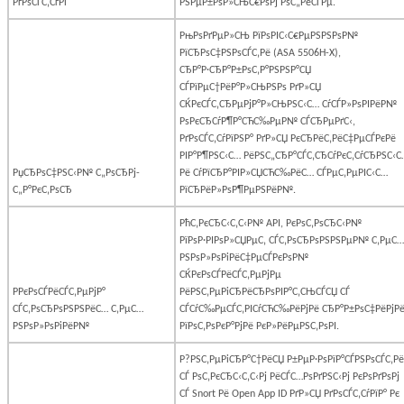
РґРѕСЃС‚СѓРї
РЅРµР±РѕР»СЊС€РѕРј РѕС„РёСЃРµ.
РњРѕРґРµР»СЊ РїРѕРІС‹С€РµРЅРЅРѕР№
РїСЂРѕС‡РЅРѕСЃС‚Рё (
ASA
5506
H
-
X
),
СЂР°Р·СЂР°Р±РѕС‚Р°РЅРЅР°СЏ
СЃРїРµС†РёР°Р»СЊРЅРѕ РґР»СЏ
СЌРєСЃС‚СЂРµРјР°Р»СЊРЅС‹С… СѓСЃР»РѕРІРёР№
РѕРєСЂСѓР¶Р°СЋС‰РµР№ СЃСЂРµРґС‹,
РґРѕСЃС‚СѓРїРЅР° РґР»СЏ РєСЂРёС‚РёС‡РµСЃРєРё
РІР°Р¶РЅС‹С… РёРЅС„СЂР°СЃС‚СЂСѓРєС‚СѓСЂРЅС‹С
РџСЂРѕС‡РЅС‹Р№ С„РѕСЂРј-
Рё СѓРїСЂР°РІР»СЏСЋС‰РёС… СЃРµС‚РµРІС‹С…
С„Р°РєС‚РѕСЂ
РїСЂРёР»РѕР¶РµРЅРёР№.
РћС‚РєСЂС‹С‚С‹Р№
API
, РєРѕС‚РѕСЂС‹Р№
РїРѕР·РІРѕР»СЏРµС‚ СЃС‚РѕСЂРѕРЅРЅРµР№ С‚РµС…
РЅРѕР»РѕРіРёС‡РµСЃРєРѕР№
СЌРєРѕСЃРёСЃС‚РµРјРµ
Р­РєРѕСЃРёСЃС‚РµРјР°
РёРЅС‚РµРіСЂРёСЂРѕРІР°С‚СЊСЃСЏ СЃ
СЃС‚РѕСЂРѕРЅРЅРёС… С‚РµС…
СЃСѓС‰РµСЃС‚РІСѓСЋС‰РёРјРё СЂР°Р±РѕС‡РёРјР
РЅРѕР»РѕРіРёР№
РїРѕС‚РѕРєР°РјРё РєР»РёРµРЅС‚РѕРІ.
Р?РЅС‚РµРіСЂР°С†РёСЏ Р±РµР·РѕРїР°СЃРЅРѕСЃС‚Рё
СЃ РѕС‚РєСЂС‹С‚С‹Рј РёСЃС…РѕРґРЅС‹Рј РєРѕРґРѕРј
СЃ
Snort
Рё
Open
App
ID
РґР»СЏ РґРѕСЃС‚СѓРїР° Рє