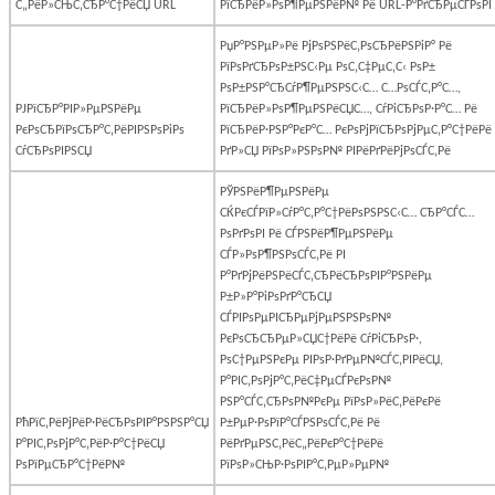
С„РёР»СЊС‚СЂР°С†РёСЏ
URL
РїСЂРёР»РѕР¶РµРЅРёР№ Рё
URL
-Р°РґСЂРµСЃРѕРІ
РџР°РЅРµР»Рё РјРѕРЅРёС‚РѕСЂРёРЅРіР° Рё
РїРѕРґСЂРѕР±РЅС‹Рµ РѕС‚С‡РµС‚С‹ РѕР±
РѕР±РЅР°СЂСѓР¶РµРЅРЅС‹С… С…РѕСЃС‚Р°С…,
РЈРїСЂР°РІР»РµРЅРёРµ
РїСЂРёР»РѕР¶РµРЅРёСЏС…, СѓРіСЂРѕР·Р°С… Рё
РєРѕСЂРїРѕСЂР°С‚РёРІРЅРѕРіРѕ
РїСЂРёР·РЅР°РєР°С… РєРѕРјРїСЂРѕРјРµС‚Р°С†РёРё
СѓСЂРѕРІРЅСЏ
РґР»СЏ РїРѕР»РЅРѕР№ РІРёРґРёРјРѕСЃС‚Рё
РЎРЅРёР¶РµРЅРёРµ
СЌРєСЃРїР»СѓР°С‚Р°С†РёРѕРЅРЅС‹С… СЂР°СЃС…
РѕРґРѕРІ Рё СЃРЅРёР¶РµРЅРёРµ
СЃР»РѕР¶РЅРѕСЃС‚Рё РІ
Р°РґРјРёРЅРёСЃС‚СЂРёСЂРѕРІР°РЅРёРµ
Р±Р»Р°РіРѕРґР°СЂСЏ
СЃРІРѕРµРІСЂРµРјРµРЅРЅРѕР№
РєРѕСЂСЂРµР»СЏС†РёРё СѓРіСЂРѕР·,
РѕС†РµРЅРєРµ РІРѕР·РґРµР№СЃС‚РІРёСЏ,
Р°РІС‚РѕРјР°С‚РёС‡РµСЃРєРѕР№
РЅР°СЃС‚СЂРѕР№РєРµ РїРѕР»РёС‚РёРєРё
РћРїС‚РёРјРёР·РёСЂРѕРІР°РЅРЅР°СЏ
Р±РµР·РѕРїР°СЃРЅРѕСЃС‚Рё Рё
Р°РІС‚РѕРјР°С‚РёР·Р°С†РёСЏ
РёРґРµРЅС‚РёС„РёРєР°С†РёРё
РѕРїРµСЂР°С†РёР№
РїРѕР»СЊР·РѕРІР°С‚РµР»РµР№