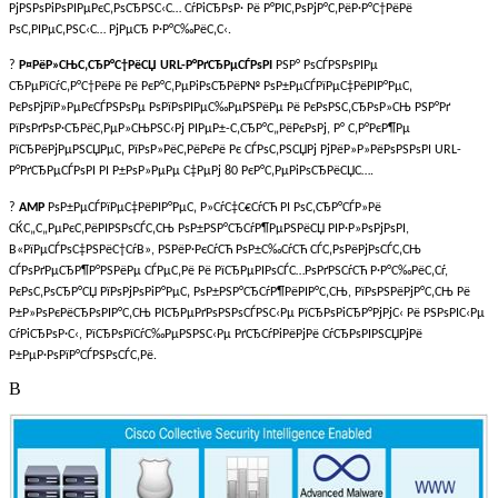
РјРЅРѕРіРѕРІРµРєС‚РѕСЂРЅС‹С… СѓРіСЂРѕР· Рё Р°РІС‚РѕРјР°С‚РёР·Р°С†РёРё
РѕС‚РІРµС‚РЅС‹С… РјРµСЂ Р·Р°С‰РёС‚С‹.
?
Р¤РёР»СЊС‚СЂР°С†РёСЏ URL-Р°РґСЂРµСЃРѕРІ
РЅР° РѕСЃРЅРѕРІРµ
СЂРµРїСѓС‚Р°С†РёРё Рё РєР°С‚РµРіРѕСЂРёР№ РѕР±РµСЃРїРµС‡РёРІР°РµС‚
РєРѕРјРїР»РµРєСЃРЅРѕРµ РѕРїРѕРІРµС‰РµРЅРёРµ Рё РєРѕРЅС‚СЂРѕР»СЊ РЅР°Рґ
РїРѕРґРѕР·СЂРёС‚РµР»СЊРЅС‹Рј РІРµР±-С‚СЂР°С„РёРєРѕРј, Р° С‚Р°РєР¶Рµ
РїСЂРёРјРµРЅСЏРµС‚ РїРѕР»РёС‚РёРєРё Рє СЃРѕС‚РЅСЏРј РјРёР»Р»РёРѕРЅРѕРІ URL-
Р°РґСЂРµСЃРѕРІ РІ Р±РѕР»РµРµ С‡РµРј 80 РєР°С‚РµРіРѕСЂРёСЏС….
?
AMP
РѕР±РµСЃРїРµС‡РёРІР°РµС‚ Р»СѓС‡С€СѓСЋ РІ РѕС‚СЂР°СЃР»Рё
СЌС„С„РµРєС‚РёРІРЅРѕСЃС‚СЊ РѕР±РЅР°СЂСѓР¶РµРЅРёСЏ РІР·Р»РѕРјРѕРІ,
В«РїРµСЃРѕС‡РЅРёС†СѓВ», РЅРёР·РєСѓСЋ РѕР±С‰СѓСЋ СЃС‚РѕРёРјРѕСЃС‚СЊ
СЃРѕРґРµСЂР¶Р°РЅРёРµ СЃРµС‚Рё Рё РїСЂРµРІРѕСЃС…РѕРґРЅСѓСЋ Р·Р°С‰РёС‚Сѓ,
РєРѕС‚РѕСЂР°СЏ РїРѕРјРѕРіР°РµС‚ РѕР±РЅР°СЂСѓР¶РёРІР°С‚СЊ, РїРѕРЅРёРјР°С‚СЊ Рё
Р±Р»РѕРєРёСЂРѕРІР°С‚СЊ РІСЂРµРґРѕРЅРѕСЃРЅС‹Рµ РїСЂРѕРіСЂР°РјРјС‹ Рё РЅРѕРІС‹Рµ
СѓРіСЂРѕР·С‹, РїСЂРѕРїСѓС‰РµРЅРЅС‹Рµ РґСЂСѓРіРёРјРё СѓСЂРѕРІРЅСЏРјРё
Р±РµР·РѕРїР°СЃРЅРѕСЃС‚Рё.
В