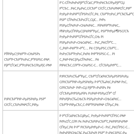
Р’С‹СЃРѕРєРѕРјР°СЃС€С‚Р°Р±РёСЂСѓРµРјР°СЏ
Р°СЂС…РёС‚РµРєС‚СѓСЂР° СѓСЃС‚СЂРѕР№СЃС‚РІР°
Р±РµР·РѕРїР°СЃРЅРѕСЃС‚Рё, СЂР°Р±РѕС‚Р°СЋС‰Р°
РЅР° СЃРєРѕСЂРѕСЃС‚СЏС… РґРѕ
РЅРµСЃРєРѕР»СЊРєРёС… РіРёРіР°Р±РёС‚.
РћР±РµСЃРїРµС‡РёРІР°РµС‚ РЅР°РґРµР¶РЅСѓСЋ
Р±РµР·РѕРїР°СЃРЅРѕСЃС‚СЊ РІ
РЅРµР±РѕР»СЊС€РёС… РѕС„РёСЃР°С…,
С„РёР»РёР°Р»Р°С…, Рё С†РµРЅС‚СЂР°С…
РЎРїРµС†РёР°Р»СЊРЅРѕ
РѕР±СЂР°Р±РѕС‚РєРё РґР°РЅРЅС‹С… РІ
СЂР°Р·СЂР°Р±РѕС‚Р°РЅРЅС‹Р№,
С„РёР·РёС‡РµСЃРєРёС… Рё
РјР°СЃС€С‚Р°Р±РёСЂСѓРµРјС‹Р№
РІРёСЂС‚СѓР°Р»СЊРЅС‹С… СЃСЂРµРґР°С….
РЈРїСЂРѕС‰Р°РµС‚ СЂР°СЃС€РёСЂРµРЅРЅРѕРµ
СѓРїСЂР°РІР»РµРЅРёРµ Р·Р°С‰РёС‚РѕР№ РѕС‚
СѓРіСЂРѕР· РґР»СЏ РјР°Р»РѕРіРѕ Рё
СЃСЂРµРґРЅРµРіРѕ Р±РёР·РЅРµСЃР° СЃ
РЈРїСЂР°РІР»РµРЅРёРµ РЅР°
РїРѕРјРѕС‰СЊСЋ РЅРµР±РѕР»СЊС€РёС…
СѓСЃС‚СЂРѕР№СЃС‚РІРµ
СЂР°Р·РІРµСЂС‚С‹РІР°РЅРёР№ СЃРµС‚Рё.
Р Р°СЃС€РёСЂСЏРµС‚ Р±РµР·РѕРїР°СЃРЅС‹Р№
РґРѕСЃС‚СѓРї Рє РєРѕСЂРїРѕСЂР°С‚РёРІРЅРѕР№
СЃРµС‚Рё Р·Р° РїСЂРµРґРµР»С‹ РѕС„РёСЃРЅС‹С…
РєРѕРјРїСЊСЋС‚РµСЂРѕРІ РЅР° Р»РёС‡РЅС‹Рµ