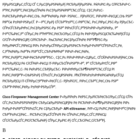
РјРµРЅСЏРµС‚СЃСЏ СЃ С‚РµС‡РµРЅРёРµРј РІСЂРµРјРµРЅРё. РќРѕРІС‹Рµ СѓРіСЂРѕР·С‹
Р°РІС‚РѕРјР°С‚РёС‡РµСЃРєРё РѕС†РµРЅРёРІР°СЋС‚СЃСЏ, С‡С‚РѕР±С‹
РѕРїСЂРµРґРµР»РёС‚СЊ, РєР°РєРёРµ РёР· РЅРёС… РјРѕРіСѓС‚ РїРѕРІР»РёСЏС‚СЊ РЅР°
РІР°С€ Р±РёР·РЅРµСЃ. Р—Р°С‚РµРј СЃСЂР°Р±Р°С‚С‹РІР°СЋС‚ РѕС‚РІРµС‚РЅС‹Рµ РјРµСЂС‹
СЃРѕСЃСЂРµРґРѕС‚РѕС‡РµРЅРЅС‹Рµ РЅР° РІРѕСЃСЃС‚Р°РЅРѕРІР»РµРЅРёРµ, Р°
Р·Р°С‰РёС‚Р° СЃРµС‚Рё Р°РґР°РїС‚РёСЂСѓРµС‚СЃСЏ Рє РёР·РјРµРЅСЏСЋС‰РёРјСЃСЏ
СѓСЃР»РѕРІРёСЏРј СѓРіСЂРѕР·. РљСЂРёС‚РёС‡РµСЃРєРё РІР°Р¶РЅС‹Рµ
РґРµР№СЃС‚РІРёСЏ РїРѕ РѕР±РµСЃРїРµС‡РµРЅРёСЋ Р±РµР·РѕРїР°СЃРЅРѕСЃС‚Рё,
С‚Р°РєРёРµ РєР°Рє РЅР°СЃС‚СЂРѕР№РєР° РїРѕР»РёС‚РёРє,
Р°РІС‚РѕРјР°С‚РёР·РёСЂРѕРІР°РЅС‹, С‡С‚Рѕ РїРѕР·РІРѕР»СЏРµС‚ СЃСЌРєРѕРЅРѕРјРёС‚СЊ
РІСЂРµРјСЏ Рё СѓСЃРёР»РёСЏ IT-РїРµСЂСЃРѕРЅР°Р»Р°, Р° СЃСЂРµРґСЃС‚РІР°
Р·Р°С‰РёС‚С‹ Рё РєРѕРЅС‚СЂРјРµСЂС‹ РїРѕРґРґРµСЂР¶РёРІР°СЋС‚СЃСЏ РІ
РѕРїС‚РёРјР°Р»СЊРЅРѕРј СЃРѕСЃС‚РѕСЏРЅРёРё. РћСЃРІРѕР±РѕРґРёРІС€РёРµСЃСЏ
РІСЂРµРјСЏ IT-СЃРїРµС†Р°РёР»РёСЃС‚С‹ РјРѕРіСѓС‚ РїРѕС‚СЂР°С‚РёС‚СЊ РЅР°
СЂР°Р·РІРёС‚РёРµ Р±РёР·РЅРµСЃР°.
Cisco Firepower Management Center
Р»РµРіРєРѕ РёРЅС‚РµРіСЂРёСЂСѓРµС‚СЃСЏ СЃРѕ
СЃС‚РѕСЂРѕРЅРЅРёРјРё СЂРµС€РµРЅРёСЏРјРё Рё РїСЂРёР»РѕР¶РµРЅРёСЏРјРё РїРѕ
Р±РµР·РѕРїР°СЃРЅРѕСЃС‚Рё С‡РµСЂРµР·
API eStreamer
, РґР»СЏ РѕРїС‚РёРјРёР·Р°С†РёРё
СЂР°Р±РѕС‡РёС… РїСЂРѕС†РµСЃСЃРѕРІ Рё СЃРѕРѕС‚РІРµС‚СЃС‚РІРёСЏ
СЃСѓС‰РµСЃС‚РІСѓСЋС‰РёРј СЃРµС‚РµРІС‹Рј СЃС‚СЂСѓРєС‚СѓСЂР°Рј.
В