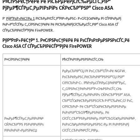
Р¤СѓРЅРєС†РёРё Рё РїСЂРµРёРјСѓС‰РµСЃС‚РІР°
РјРµР¶СЃРµС‚РµРІРѕРіРѕ СЌРєСЂР°РЅР°
Cisco
ASA
Р’
РўР°Р±Р»РёС†Рµ 1
РїСЂРµРґСЃС‚Р°РІР»РµРЅС‹ Р»СѓС‡С€РёРµ РІ СЃРІРѕРµРј
РєР»Р°СЃСЃРµ С„СѓРЅРєС†РёРё Рё РїСЂРµРёРјСѓС‰РµСЃС‚РІР° Cisco ASA СЃ
СЃРµСЂРІРёСЃР°РјРё FirePOWER.
РўР°Р±Р»РёС†Р° 1. Р¤СѓРЅРєС†РёРё Рё РѕСЃРѕР±РµРЅРЅРѕСЃС‚Рё
Cisco ASA СЃ СЃРµСЂРІРёСЃР°РјРё FirePOWER
Р¤СѓРЅРєС†РёРё
РћСЃРѕР±РµРЅРЅРѕСЃС‚СЊ
РџРµСЂРІР°СЏ РІ РѕС‚СЂР°СЃР»Рё
NGFW
,
РѕСЂРёРµРЅС‚РёСЂРѕРІР°РЅРЅР°СЏ РЅР°
СѓРіСЂРѕР·С‹. РћР±РµСЃРїРµС‡РёРІР°РµС‚
С„СѓРЅРєС†РёРѕРЅР°Р»СЊРЅРѕСЃС‚СЊ
РјРµР¶СЃРµС‚РµРІРѕРіРѕ СЌРєСЂР°РЅР°
ASA
,
СЂР°СЃС€РёСЂРµРЅРЅСѓСЋ Р·Р°С‰РёС‚Сѓ РѕС‚
СѓРіСЂРѕР· Рё СЂР°СЃС€РёСЂРµРЅРЅРѕРµ
РѕР±РЅР°СЂСѓР¶РµРЅРёРµ, Рё
РњРµР¶СЃРµС‚РµРІРѕР№
СѓСЃС‚СЂР°РЅРµРЅРёРµ РЅР°СЂСѓС€РµРЅРёР№,
СЌРєСЂР°РЅ РЅРѕРІРѕРіРѕ
РѕР±СЉРµРґРёРЅРµРЅРЅС‹Рµ РІ РѕРґРЅРѕРј
РїРѕРєРѕР»РµРЅРёСЏ
СѓСЃС‚СЂРѕР№СЃС‚РІРµ.