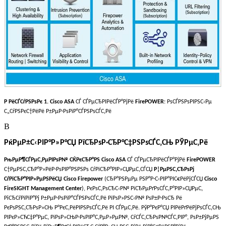
Р РёСЃСѓРЅРѕРє 1.
Cisco ASA
СЃ СЃРµСЂРІРёСЃР°РјРё
FirePOWER
: РѕСЃРЅРѕРІРЅС‹Рµ
С„СѓРЅРєС†РёРё Р±РµР·РѕРїР°СЃРЅРѕСЃС‚Рё
В
РќРµР±С‹РІР°Р»Р°СЏ РїСЂРѕР·СЂР°С‡РЅРѕСЃС‚СЊ РЎРµС‚Рё
РњРµР¶СЃРµС‚РµРІРѕР№ СЌРєСЂР°РЅ Cisco ASA
СЃ СЃРµСЂРІРёСЃР°РјРё
FirePOWER
С†РµРЅС‚СЂР°Р»РёР·РѕРІР°РЅРЅРѕ СѓРїСЂР°РІР»СЏРµС‚СЃСЏ
Р¦РµРЅС‚СЂРѕРј
СѓРїСЂР°РІР»РµРЅРёСЏ Cisco Firepower
(СЂР°РЅРµРµ РЅР°Р·С‹РІР°РІС€РёРјСЃСЏ
Cisco
FireSIGHT Management Center
), РєРѕС‚РѕСЂС‹Р№ РїСЂРµРґРѕСЃС‚Р°РІР»СЏРµС‚
РіСЂСѓРїРїР°Рј Р±РµР·РѕРїР°СЃРЅРѕСЃС‚Рё РїРѕР»РЅС‹Р№ РѕР±Р·РѕСЂ Рё
РєРѕРЅС‚СЂРѕР»СЊ Р°РєС‚РёРІРЅРѕСЃС‚Рё РІ СЃРµС‚Рё. РўР°РєР°СЏ РІРёРґРёРјРѕСЃС‚СЊ
РІРєР»СЋС‡Р°РµС‚ РїРѕР»СЊР·РѕРІР°С‚РµР»РµР№, СѓСЃС‚СЂРѕР№СЃС‚РІР°, РѕР±РјРµРЅ