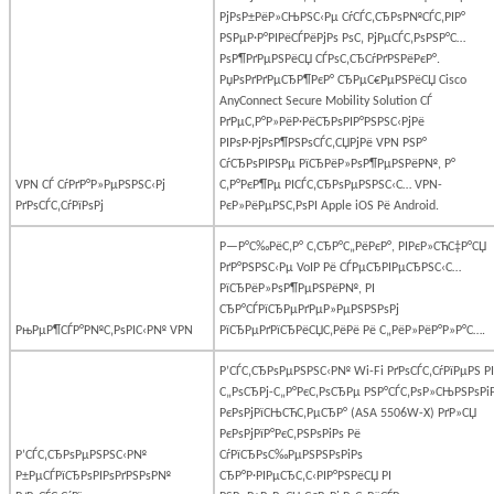
РјРѕР±РёР»СЊРЅС‹Рµ СѓСЃС‚СЂРѕР№СЃС‚РІР°
РЅРµР·Р°РІРёСЃРёРјРѕ РѕС‚ РјРµСЃС‚РѕРЅР°С…
РѕР¶РґРµРЅРёСЏ СЃРѕС‚СЂСѓРґРЅРёРєР°.
РџРѕРґРґРµСЂР¶РєР° СЂРµС€РµРЅРёСЏ
Cisco
AnyConnect
Secure
Mobility
Solution
СЃ
РґРµС‚Р°Р»РёР·РёСЂРѕРІР°РЅРЅС‹РјРё
РІРѕР·РјРѕР¶РЅРѕСЃС‚СЏРјРё
VPN
РЅР°
СѓСЂРѕРІРЅРµ РїСЂРёР»РѕР¶РµРЅРёР№, Р°
VPN СЃ СѓРґР°Р»РµРЅРЅС‹Рј
С‚Р°РєР¶Рµ РІСЃС‚СЂРѕРµРЅРЅС‹С…
VPN
-
РґРѕСЃС‚СѓРїРѕРј
РєР»РёРµРЅС‚РѕРІ
Apple
iOS
Рё
Android
.
Р—Р°С‰РёС‚Р° С‚СЂР°С„РёРєР°, РІРєР»СЋС‡Р°СЏ
РґР°РЅРЅС‹Рµ
VoIP
Рё СЃРµСЂРІРµСЂРЅС‹С…
РїСЂРёР»РѕР¶РµРЅРёР№, РІ
СЂР°СЃРїСЂРµРґРµР»РµРЅРЅРѕРј
РњРµР¶СЃР°Р№С‚РѕРІС‹Р№ VPN
РїСЂРµРґРїСЂРёСЏС‚РёРё Рё С„РёР»РёР°Р»Р°С….
Р’СЃС‚СЂРѕРµРЅРЅС‹Р№
Wi
-
Fi
РґРѕСЃС‚СѓРїРµРЅ РІ
С„РѕСЂРј-С„Р°РєС‚РѕСЂРµ РЅР°СЃС‚РѕР»СЊРЅРѕРі
РєРѕРјРїСЊСЋС‚РµСЂР° (
ASA
5506
W
-
X
) РґР»СЏ
РєРѕРјРїР°РєС‚РЅРѕРіРѕ Рё
Р’СЃС‚СЂРѕРµРЅРЅС‹Р№
СѓРїСЂРѕС‰РµРЅРЅРѕРіРѕ
Р±РµСЃРїСЂРѕРІРѕРґРЅРѕР№
СЂР°Р·РІРµСЂС‚С‹РІР°РЅРёСЏ РІ