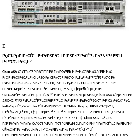
В
РџСЂРµРІРѕСЃС…РѕРґРЅР°СЏ РјРЅРѕРіРѕСЃР»РѕР№РЅР°СЏ
Р·Р°С‰РёС‚Р°
Cisco ASA
СЃ СЃРµСЂРІРёСЃР°РјРё
FirePOWER
РѕР±РµСЃРїРµС‡РёРІР°РµС‚
РѕС‚Р»РёС‡РёС‚РµР»СЊРЅС‹Рµ СЃРµСЂРІРёСЃС‹ Р±РµР·РѕРїР°СЃРЅРѕСЃС‚Рё
РЅРѕРІРѕРіРѕ РїРѕРєРѕР»РµРЅРёСЏ, РѕСЂРёРµРЅС‚РёСЂРѕРІР°РЅРЅС‹Рµ РЅР°
СЃРѕРІСЂРµРјРµРЅРЅС‹Рµ СѓРіСЂРѕР·С‹, РґР»СЏ РјРµР¶СЃРµС‚РµРІС‹С…
СЌРєСЂР°РЅРѕРІ СЃР»РµРґСѓСЋС‰РµРіРѕ РїРѕРєРѕР»РµРЅРёСЏ Cisco ASA СЃРµСЂРёРё
5500-X. РћРЅ РѕР±РµСЃРїРµС‡РёРІР°РµС‚ РєРѕРјРїР»РµРєСЃРЅСѓСЋ Р·Р°С‰РёС‚Сѓ РѕС‚
РёР·РІРµСЃС‚РЅС‹С… Рё СЃР»РѕР¶РЅС‹С… РїСЂРѕР±Р»РµРј, РІРєР»СЋС‡Р°СЏ
Р·Р°С‰РёС‚Сѓ РѕС‚ С†РµР»РµРЅР°РїСЂР°РІР»РµРЅРЅС‹С… Рё РїРѕСЃС‚РѕСЏРЅРЅС‹С…
Р°С‚Р°Рє РІСЂРµРґРѕРЅРѕСЃРЅРѕРіРѕ РџРћ (СЂРёСЃ. 1).
Cisco ASA
- СЌС‚Рѕ
РЅР°РёР±РѕР»РµРµ С€РёСЂРѕРєРѕ РїСЂРёРјРµРЅСЏРµРјС‹Р№ РјРµР¶СЃРµС‚РµРІРѕР№
СЌРєСЂР°РЅ РєРѕСЂРїРѕСЂР°С‚РёРІРЅРѕРіРѕ РєР»Р°СЃСЃР° СЃ
РІРѕР·РјРѕР¶РЅРѕСЃС‚СЊСЋ РѕС‚СЃР»РµР¶РёРІР°РЅРёСЏ СЃРѕСЃС‚РѕСЏРЅРёСЏ. Cisco