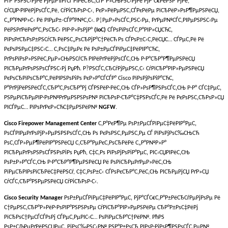
РґР°РЅРЅС‹РјРё РјРµР¶РґСѓ РІРёСЂС‚СѓР°Р»СЊРЅС‹РјРё РјР°С€РёРЅР°РјРё,
СѓСЏР·РІРёРјРѕСЃС‚Рё, СѓРіСЂРѕР·С‹, РєР»РёРµРЅС‚СЃРєРёРµ РїСЂРёР»РѕР¶РµРЅРёСЏ,
С„Р°Р№Р»С‹ Рё РІРµР±-СЃР°Р№С‚С‹. Р¦РµР»РѕСЃС‚РЅС‹Рµ, РґРµР№СЃС‚РІРµРЅРЅС‹Рµ
РёРЅРґРёРєР°С‚РѕСЂС‹ РІР·Р»РѕРјР°
(IoC)
СЃРѕРїРѕСЃС‚Р°РІР»СЏСЋС‚
РїРѕРґСЂРѕР±РЅСѓСЋ РёРЅС„РѕСЂРјР°С†РёСЋ Рѕ СЃРѕР±С‹С‚РёСЏС… СЃРµС‚Рё Рё
РєРѕРЅРµС‡РЅС‹С… С‚РѕС‡РµРє Рё РѕР±РµСЃРїРµС‡РёРІР°СЋС‚
РґРѕРїРѕР»РЅРёС‚РµР»СЊРЅСѓСЋ РІРёРґРёРјРѕСЃС‚СЊ Р·Р°СЂР°Р¶РµРЅРёСЏ
РІСЂРµРґРѕРЅРѕСЃРЅС‹Рј РџРћ. Р?РЅСЃС‚СЂСѓРјРµРЅС‚С‹ СѓРїСЂР°РІР»РµРЅРёСЏ
РєРѕСЂРїРѕСЂР°С‚РёРІРЅРѕРіРѕ РєР»Р°СЃСЃР° Cisco РїРѕРјРѕРіР°СЋС‚
Р°РґРјРёРЅРёСЃС‚СЂР°С‚РѕСЂР°Рј СЃРЅРёР·РёС‚СЊ СЃР»РѕР¶РЅРѕСЃС‚СЊ Р·Р° СЃС‡РµС‚
РЅРµРїСЂРµРІР·РѕР№РґРµРЅРЅРѕР№ РїСЂРѕР·СЂР°С‡РЅРѕСЃС‚Рё Рё РєРѕРЅС‚СЂРѕР»СЏ
РІСЃРµС… РїРѕРґРєР»СЋС‡РµРЅРёР№
NGFW
.
Cisco Firepower Management Center
С‚Р°РєР¶Рµ РѕР±РµСЃРїРµС‡РёРІР°РµС‚
РѕСЃРІРµРґРѕРјР»РµРЅРЅРѕСЃС‚СЊ Рѕ РєРѕРЅС‚РµРЅС‚Рµ СЃ РїРѕРјРѕС‰СЊСЋ
РѕС‚СЃР»РµР¶РёРІР°РЅРёСЏ С‚СЂР°РµРєС‚РѕСЂРёРё С„Р°Р№Р»Р°
РІСЂРµРґРѕРЅРѕСЃРЅРѕРіРѕ РџРћ, С‡С‚Рѕ РїРѕРјРѕРіР°РµС‚ РІС‹СЏРІРёС‚СЊ
РѕР±Р»Р°СЃС‚СЊ Р·Р°СЂР°Р¶РµРЅРёСЏ Рё РѕРїСЂРµРґРµР»РёС‚СЊ
РїРµСЂРІРѕРїСЂРёС‡РёРЅСѓ, С‡С‚РѕР±С‹ СЃРѕРєСЂР°С‚РёС‚СЊ РІСЂРµРјСЏ РґР»СЏ
СѓСЃС‚СЂР°РЅРµРЅРёСЏ СѓРіСЂРѕР·С‹.
Cisco Security Manager
РѕР±РµСЃРїРµС‡РёРІР°РµС‚ РјР°СЃС€С‚Р°Р±РёСЂСѓРµРјРѕРµ Рё
С†РµРЅС‚СЂР°Р»РёР·РѕРІР°РЅРЅРѕРµ СѓРїСЂР°РІР»РµРЅРёРµ СЂР°Р±РѕС‡РёРј
РїСЂРѕС†РµСЃСЃРѕРј СЃРµС‚РµРІС‹С… РѕРїРµСЂР°С†РёР№. РћРЅ
РѕР±СЉРµРґРёРЅСЏРµС‚ РјРѕС‰РЅС‹Р№ РЅР°Р±РѕСЂ РІРѕР·РјРѕР¶РЅРѕСЃС‚РµР№.