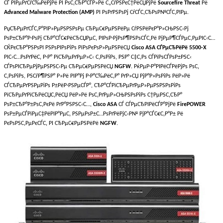
СЃ РІРµРґСѓС‰РёРјРё РІ РѕС‚СЂР°СЃР»Рё С„СѓРЅРєС†РёСЏРјРё
Sourcefire Threat
Рё
Advanced Malware Protection (AMP)
РІ РѕРґРЅРѕРј СѓСЃС‚СЂРѕР№СЃС‚РІРµ.
РџСЂРµРґСЃС‚Р°РІР»РµРЅРЅРѕРµ СЂРµС€РµРЅРёРµ СѓРЅРёРєР°Р»СЊРЅС‹Рј
РѕР±СЂР°Р·РѕРј СЂР°СЃС€РёСЂСЏРµС‚ РІРѕР·РјРѕР¶РЅРѕСЃС‚Рё РјРµР¶СЃРµС‚РµРІС‹С…
СЌРєСЂР°РЅРѕРІ РЅРѕРІРѕРіРѕ РїРѕРєРѕР»РµРЅРёСЏ
Cisco ASA СЃРµСЂРёРё 5500-X
РІС‹С…РѕРґРёС‚ Р·Р° РїСЂРµРґРµР»С‹ С‚РѕРіРѕ, РЅР° С‡С‚Рѕ СЃРїРѕСЃРѕР±РЅС‹
СЃРѕРІСЂРµРјРµРЅРЅС‹Рµ СЂРµС€РµРЅРёСЏ
NGFW
. РќРµР·Р°РІРёСЃРёРјРѕ РѕС‚
С‚РѕРіРѕ, РЅСѓР¶РЅР° Р»Рё РІР°Рј Р·Р°С‰РёС‚Р° РґР»СЏ РјР°Р»РѕРіРѕ РёР»Рё
СЃСЂРµРґРЅРµРіРѕ Р±РёР·РЅРµСЃР°, СЂР°СЃРїСЂРµРґРµР»РµРЅРЅРѕРіРѕ
РїСЂРµРґРїСЂРёСЏС‚РёСЏ РёР»Рё РѕС‚РґРµР»СЊРЅРѕРіРѕ С†РµРЅС‚СЂР°
РѕР±СЂР°Р±РѕС‚РєРё РґР°РЅРЅС‹С…,
Cisco ASA
СЃ СЃРµСЂРІРёСЃР°РјРё
FirePOWER
РѕР±РµСЃРїРµС‡РёРІР°РµС‚ РЅРµРѕР±С…РѕРґРёРјС‹Р№ РјР°СЃС€С‚Р°Р± Рё
РєРѕРЅС‚РµРєСЃС‚ РІ СЂРµС€РµРЅРёРё
NGFW
.