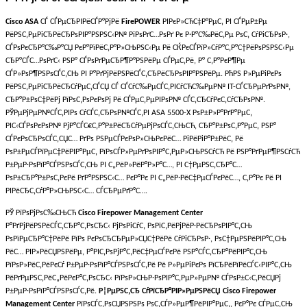
Cisco ASA
СЃ СЃРµСЂРІРёСЃР°РјРё
FirePOWER
РІРєР»СЋС‡Р°РµС‚ РІ СЃРµР±Рµ
РёРЅС‚РµРіСЂРёСЂРѕРІР°РЅРЅС‹Р№ РїРѕРґС…РѕРґ Рє Р·Р°С‰РёС‚Рµ РѕС‚ СѓРіСЂРѕР·,
СЃРѕРєСЂР°С‰Р°СЏ РєР°РїРёС‚Р°Р»СЊРЅС‹Рµ Рё СЌРєСЃРїР»СѓР°С‚Р°С†РёРѕРЅРЅС‹Рµ
СЂР°СЃС…РѕРґС‹ РЅР° СЃРѕРґРµСЂР¶Р°РЅРёРµ СЃРµС‚Рё, Р° С‚Р°РєР¶Рµ
СЃР»РѕР¶РЅРѕСЃС‚СЊ РІ Р°РґРјРёРЅРёСЃС‚СЂРёСЂРѕРІР°РЅРёРµ. РћРЅ Р»РµРіРєРѕ
РёРЅС‚РµРіСЂРёСЂСѓРµС‚СЃСЏ СЃ СЃСѓС‰РµСЃС‚РІСѓСЋС‰РµР№ IT-СЃСЂРµРґРѕР№,
СЂР°Р±РѕС‡РёРј РїРѕС‚РѕРєРѕРј Рё СЃРµС‚РµРІРѕР№ СЃС‚СЂСѓРєС‚СѓСЂРѕР№.
РЎРµРјРµР№СЃС‚РІРѕ СѓСЃС‚СЂРѕР№СЃС‚РІ ASA 5500-X РѕР±Р»Р°РґР°РµС‚
РІС‹СЃРѕРєРѕР№ РјР°СЃС€С‚Р°Р±РёСЂСѓРµРјРѕСЃС‚СЊСЋ, СЂР°Р±РѕС‚Р°РµС‚ РЅР°
СЃРєРѕСЂРѕСЃС‚СЏС… РґРѕ РЅРµСЃРєРѕР»СЊРєРёС… РіРёРіР°Р±РёС‚ Рё
РѕР±РµСЃРїРµС‡РёРІР°РµС‚ РїРѕСЃР»РµРґРѕРІР°С‚РµР»СЊРЅСѓСЋ Рё РЅР°РґРµР¶РЅСѓСЋ
Р±РµР·РѕРїР°СЃРЅРѕСЃС‚СЊ РІ С„РёР»РёР°Р»Р°С…, РІ С†РµРЅС‚СЂР°С…
РѕР±СЂР°Р±РѕС‚РєРё РґР°РЅРЅС‹С… РєР°Рє РІ С„РёР·РёС‡РµСЃРєРёС…, С‚Р°Рє Рё РІ
РІРёСЂС‚СѓР°Р»СЊРЅС‹С… СЃСЂРµРґР°С….
РЎ РїРѕРјРѕС‰СЊСЋ
Cisco Firepower Management Center
Р°РґРјРёРЅРёСЃС‚СЂР°С‚РѕСЂС‹ РјРѕРіСѓС‚ РѕРїС‚РёРјРёР·РёСЂРѕРІР°С‚СЊ
РѕРїРµСЂР°С†РёРё РїРѕ РєРѕСЂСЂРµР»СЏС†РёРё СѓРіСЂРѕР·, РѕС†РµРЅРёРІР°С‚СЊ
РёС… РІР»РёСЏРЅРёРµ, Р°РІС‚РѕРјР°С‚РёС‡РµСЃРєРё РЅР°СЃС‚СЂР°РёРІР°С‚СЊ
РїРѕР»РёС‚РёРєСѓ Р±РµР·РѕРїР°СЃРЅРѕСЃС‚Рё Рё Р»РµРіРєРѕ РїСЂРёРїРёСЃС‹РІР°С‚СЊ
РёРґРµРЅС‚РёС„РёРєР°С‚РѕСЂС‹ РїРѕР»СЊР·РѕРІР°С‚РµР»РµР№ СЃРѕР±С‹С‚РёСЏРј
Р±РµР·РѕРїР°СЃРЅРѕСЃС‚Рё.
Р¦РµРЅС‚СЂ СѓРїСЂР°РІР»РµРЅРёСЏ Cisco Firepower
Management Center
РїРѕСЃС‚РѕСЏРЅРЅРѕ РѕС‚СЃР»РµР¶РёРІР°РµС‚, РєР°Рє СЃРµС‚СЊ