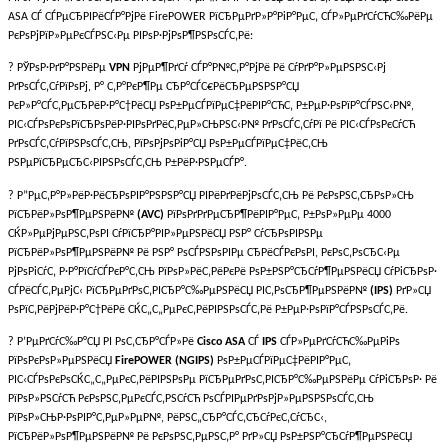
ASA СЃ СЃРµСЂРІРёСЃР°РјРё FirePOWER РїСЂРµРґР»Р°РіР°РµС‚ СЃР»РµРґСѓСЋС‰РёРµ
РєРѕРјРїР»РµРєСЃРЅС‹Рµ РІРѕР·РјРѕР¶РЅРѕСЃС‚Рё:
? РЎРѕР·РґР°РЅРёРµ
VPN
РјРµР¶РґСѓ СЃР°Р№С‚Р°РјРё Рё СѓРґР°Р»РµРЅРЅС‹Рј
РґРѕСЃС‚СѓРїРѕРј, Р° С‚Р°РєР¶Рµ СЂР°СЃС€РёСЂРµРЅРЅР°СЏ
РєР»Р°СЃС‚РµСЂРёР·Р°С†РёСЏ РѕР±РµСЃРїРµС‡РёРІР°СЋС‚ Р±РµР·РѕРїР°СЃРЅС‹Р№,
РІС‹СЃРѕРєРѕРїСЂРѕРёР·РІРѕРґРёС‚РµР»СЊРЅС‹Р№ РґРѕСЃС‚СѓРї Рё РІС‹СЃРѕРєСѓСЋ
РґРѕСЃС‚СѓРїРЅРѕСЃС‚СЊ, РїРѕРјРѕРіР°СЏ РѕР±РµСЃРїРµС‡РёС‚СЊ
РЅРµРїСЂРµСЂС‹РІРЅРѕСЃС‚СЊ Р±РёР·РЅРµСЃР°.
? Р”РµС‚Р°Р»РёР·РёСЂРѕРІР°РЅРЅР°СЏ РІРёРґРёРјРѕСЃС‚СЊ Рё РєРѕРЅС‚СЂРѕР»СЊ
РїСЂРёР»РѕР¶РµРЅРёР№
(AVC)
РїРѕРґРґРµСЂР¶РёРІР°РµС‚ Р±РѕР»РµРµ 4000
СЌР»РµРјРµРЅС‚РѕРІ СѓРїСЂР°РІР»РµРЅРёСЏ РЅР° СѓСЂРѕРІРЅРµ
РїСЂРёР»РѕР¶РµРЅРёР№ Рё РЅР° РѕСЃРЅРѕРІРµ СЂРёСЃРєРѕРІ, РєРѕС‚РѕСЂС‹Рµ
РјРѕРіСѓС‚ Р·Р°РїСѓСЃРєР°С‚СЊ РїРѕР»РёС‚РёРєРё РѕР±РЅР°СЂСѓР¶РµРЅРёСЏ СѓРіСЂРѕР·
СЃРёСЃС‚РµРјС‹ РїСЂРµРґРѕС‚РІСЂР°С‰РµРЅРёСЏ РІС‚РѕСЂР¶РµРЅРёР№
(IPS)
РґР»СЏ
РѕРїС‚РёРјРёР·Р°С†РёРё СЌС„С„РµРєС‚РёРІРЅРѕСЃС‚Рё Р±РµР·РѕРїР°СЃРЅРѕСЃС‚Рё.
? Р’РµРґСѓС‰Р°СЏ РІ РѕС‚СЂР°СЃР»Рё
Cisco ASA
СЃ
IPS
СЃР»РµРґСѓСЋС‰РµРіРѕ
РїРѕРєРѕР»РµРЅРёСЏ
FirePOWER (NGIPS)
РѕР±РµСЃРїРµС‡РёРІР°РµС‚
РІС‹СЃРѕРєРѕСЌС„С„РµРєС‚РёРІРЅРѕРµ РїСЂРµРґРѕС‚РІСЂР°С‰РµРЅРёРµ СѓРіСЂРѕР· Рё
РїРѕР»РЅСѓСЋ РєРѕРЅС‚РµРєСЃС‚РЅСѓСЋ РѕСЃРІРµРґРѕРјР»РµРЅРЅРѕСЃС‚СЊ
РїРѕР»СЊР·РѕРІР°С‚РµР»РµР№, РёРЅС„СЂР°СЃС‚СЂСѓРєС‚СѓСЂС‹,
РїСЂРёР»РѕР¶РµРЅРёР№ Рё РєРѕРЅС‚РµРЅС‚Р° РґР»СЏ РѕР±РЅР°СЂСѓР¶РµРЅРёСЏ