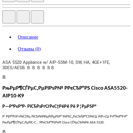
Описание
Отзывы (0)
ASA 5520 Appliance w/ AIP-SSM-10, SW, HA, 4GE+1FE,
3DES/AESВ В В В В В В
В
РњРµР¶СЃРµС‚РµРІРѕР№ Р­РєСЂР°РЅ
Cisco
ASA5520-
AIP10-K9
Р—Р°РєР°Р· РїСЂРѕРґСѓРєС†РёРё Рё Р¦РµРЅР°
Р’ РўР°Р±Р»РёС†Рµ РїСЂРёРІРµРґРµРЅР° РёРЅС„РѕСЂРјР°С†РёСЏ РґР»СЏ Р·Р°РєР°Р·Р°
РњРµР¶СЃРµС‚РµРІС‹С… Р­РєСЂР°РЅРѕРІ Cisco СЃРµСЂРёРё
ASA
5520.
В