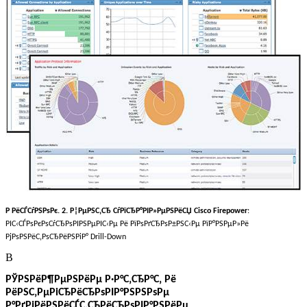
Р РёСЃСѓРЅРѕРє. 2.
Р¦РµРЅС‚СЂ СѓРїСЂР°РІР»РµРЅРёСЏ Cisco Firepower
:
РІС‹СЃРѕРєРѕСѓСЂРѕРІРЅРµРІС‹Рµ Рё РїРѕРґСЂРѕР±РЅС‹Рµ РїР°РЅРµР»Рё
РјРѕРЅРёС‚РѕСЂРёРЅРіР° Drill-Down
В
РЎРЅРёР¶РµРЅРёРµ Р·Р°С‚СЂР°С‚ Рё
РёРЅС‚РµРіСЂРёСЂРѕРІР°РЅРЅРѕРµ
Р°РґРјРёРЅРёСЃС‚СЂРёСЂРѕРІР°РЅРёРµ