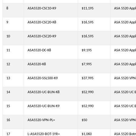
8
ASA5520-CSC10-K9
$11,195
ASA 5520 Appl
9
ASA5520-CSC20-K8
$16,595
ASA 5520 Appl
10
ASA5520-CSC20-K9
$16,595
ASA 5520 Appl
11
ASA5520-DC-K8
$9,195
ASA 5520 Appl
12
ASA5520-K8
$7,995
ASA 5520 Appl
13
ASA5520-SSL500-K9
$37,995
ASA 5520 VPN 
14
ASA5520-UC-BUN-K8
$52,990
ASA 5520 UC B
15
ASA5520-UC-BUN-K9
$52,990
ASA 5520 UC B
16
ASA5520-VPN-PL=
$50
ASA 5520 VPN P
17
L-ASA5520-BOT-1YR=
$1,060
ASA 5520 Botnet