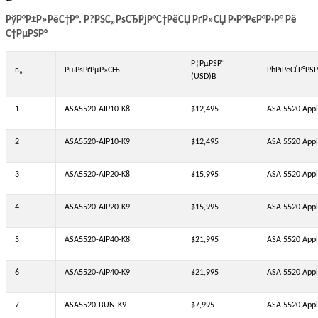
РўР°Р±Р»РёС†Р°. Р?РЅС„РѕСЂРјР°С†РёСЏ РґР»СЏ Р·Р°РєР°Р·Р° Рё
С†РµРЅР°
Р¦РµРЅР°
в„–
РњРѕРґРµР»СЊ
РћРїРёСЃР°РЅ
(USD)В
1
ASA5520-AIP10-K8
$12,495
ASA 5520 Appl
2
ASA5520-AIP10-K9
$12,495
ASA 5520 Appl
3
ASA5520-AIP20-K8
$15,995
ASA 5520 Appl
4
ASA5520-AIP20-K9
$15,995
ASA 5520 Appl
5
ASA5520-AIP40-K8
$21,995
ASA 5520 Appl
6
ASA5520-AIP40-K9
$21,995
ASA 5520 Appl
7
ASA5520-BUN-K9
$7,995
ASA 5520 Appl