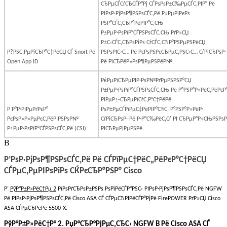
СЂРµСЃСѓСЂСЃР°Рј СЃРѕРѕР±С‰РµСЃС‚РІР° Рё
РІРѕР·РјРѕР¶РЅРѕСЃС‚Рё Р»РµРіРєРѕ
РЅР°СЃС‚СЂР°РёРІР°С‚СЊ
Р±РµР·РѕРїР°СЃРЅРѕСЃС‚СЊ РґР»СЏ
Р±С‹СЃС‚СЂРѕРіРѕ СѓСЃС‚СЂР°РЅРµРЅРёСЏ
Р?РЅС‚РµРіСЂР°С†РёСЏ СЃ
Snort
Рё
РЅРѕРІС‹С… Рё РєРѕРЅРєСЂРµС‚РЅС‹С… СѓРіСЂРѕР·
Open
App
ID
Рё РїСЂРёР»РѕР¶РµРЅРёР№.
РќРµРїСЂРµРІР·РѕР№РґРµРЅРЅР°СЏ
Р±РµР·РѕРїР°СЃРЅРѕСЃС‚СЊ Рё Р°РЅР°Р»РёС‚РёРєР
РІРµР±-СЂРµРїСѓС‚Р°С†РёРё
Р Р°Р·РІРµРґРєР°
РѕР±РµСЃРїРµС‡РёРІР°СЋС‚ Р°РЅР°Р»РёР·
РєРѕР»Р»РµРєС‚РёРІРЅРѕР№
СѓРіСЂРѕР· Рё Р·Р°С‰РёС‚Сѓ РІ СЂРµР°Р»СЊРЅРѕР
Р±РµР·РѕРїР°СЃРЅРѕСЃС‚Рё (CSI)
РІСЂРµРјРµРЅРё.
В
Р’РѕР·РјРѕР¶РЅРѕСЃС‚Рё Рё СЃРїРµС†РёС„РёРєР°С†РёСЏ
СЃРµС‚РµРІРѕРіРѕ СЌРєСЂР°РЅР°
Cisco
Р’
РўР°Р±Р»РёС†Рµ 2
РїРѕРґСЂРѕР±РЅРѕ РѕРїРёСЃР°РЅС‹ РІРѕР·РјРѕР¶РЅРѕСЃС‚Рё NGFW
Рё РІРѕР·РјРѕР¶РЅРѕСЃС‚Рё Cisco ASA СЃ СЃРµСЂРІРёСЃР°РјРё FirePOWER РґР»СЏ Cisco
ASA СЃРµСЂРёРё 5500-X.
РўР°Р±Р»РёС†Р° 2. РџР°СЂР°РјРµС‚СЂС‹
NGFW
В Рё Cisco ASA СЃ