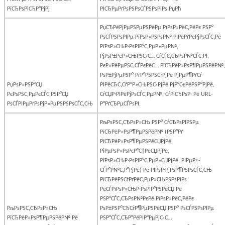
РїСЂРѕРіСЂР°РјРј
РІСЂРµРґРѕРЅРѕСЃРЅРѕРіРѕ РџРћ
РџСЂРёРјРµРЅРµРЅРёРµ РїРѕР»РёС‚РёРє РЅР°
РѕСЃРЅРѕРІРµ РїРѕР»РЅРѕР№ РІРёРґРёРјРѕСЃС‚Рё
РїРѕР»СЊР·РѕРІР°С‚РµР»РµР№,
РјРѕР±РёР»СЊРЅС‹С… СѓСЃС‚СЂРѕР№СЃС‚РІ,
РєР»РёРµРЅС‚СЃРєРёС… РїСЂРёР»РѕР¶РµРЅРёР№,
РѕР±РјРµРЅР° РґР°РЅРЅС‹РјРё РјРµР¶РґСѓ
РџРѕР»РЅР°СЏ
РІРёСЂС‚СѓР°Р»СЊРЅС‹РјРё РјР°С€РёРЅР°РјРё,
РєРѕРЅС‚РµРєСЃС‚РЅР°СЏ
СѓСЏР·РІРёРјРѕСЃС‚РµР№, СѓРіСЂРѕР· Рё
URL
-
РѕСЃРІРµРґРѕРјР»РµРЅРЅРѕСЃС‚СЊ
Р°РґСЂРµСЃРѕРІ.
РљРѕРЅС‚СЂРѕР»СЊ РЅР° СѓСЂРѕРІРЅРµ
РїСЂРёР»РѕР¶РµРЅРёР№ (РЅР°Рґ
РїСЂРёР»РѕР¶РµРЅРёСЏРјРё,
РіРµРѕР»РѕРєР°С†РёСЏРјРё,
РїРѕР»СЊР·РѕРІР°С‚РµР»СЏРјРё, РІРµР±-
СЃР°Р№С‚Р°РјРё) Рё РІРѕР·РјРѕР¶РЅРѕСЃС‚СЊ
РїСЂРёРЅСѓРґРёС‚РµР»СЊРЅРѕРіРѕ
РёСЃРїРѕР»СЊР·РѕРІР°РЅРёСЏ Рё
РЅР°СЃС‚СЂРѕР№РєРё РїРѕР»РёС‚РёРє
РљРѕРЅС‚СЂРѕР»СЊ
РѕР±РЅР°СЂСѓР¶РµРЅРёСЏ РЅР° РѕСЃРЅРѕРІРµ
РїСЂРёР»РѕР¶РµРЅРёР№ Рё
РЅР°СЃС‚СЂР°РёРІР°РµРјС‹С…