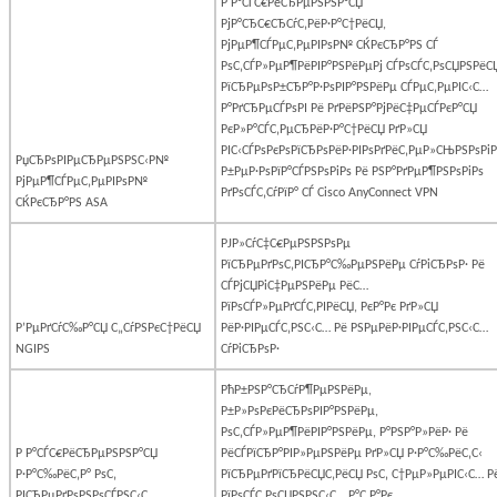
Р Р°СЃС€РёСЂРµРЅРЅР°СЏ
РјР°СЂС€СЂСѓС‚РёР·Р°С†РёСЏ,
РјРµР¶СЃРµС‚РµРІРѕР№ СЌРєСЂР°РЅ СЃ
РѕС‚СЃР»РµР¶РёРІР°РЅРёРµРј СЃРѕСЃС‚РѕСЏРЅРёС
РїСЂРµРѕР±СЂР°Р·РѕРІР°РЅРёРµ СЃРµС‚РµРІС‹С…
Р°РґСЂРµСЃРѕРІ Рё РґРёРЅР°РјРёС‡РµСЃРєР°СЏ
РєР»Р°СЃС‚РµСЂРёР·Р°С†РёСЏ РґР»СЏ
РІС‹СЃРѕРєРѕРїСЂРѕРёР·РІРѕРґРёС‚РµР»СЊРЅРѕРіР
РџСЂРѕРІРµСЂРµРЅРЅС‹Р№
Р±РµР·РѕРїР°СЃРЅРѕРіРѕ Рё РЅР°РґРµР¶РЅРѕРіРѕ
РјРµР¶СЃРµС‚РµРІРѕР№
РґРѕСЃС‚СѓРїР° СЃ
Cisco
AnyConnect
VPN
СЌРєСЂР°РЅ ASA
РЈР»СѓС‡С€РµРЅРЅРѕРµ
РїСЂРµРґРѕС‚РІСЂР°С‰РµРЅРёРµ СѓРіСЂРѕР· Рё
СЃРјСЏРіС‡РµРЅРёРµ РёС…
РїРѕСЃР»РµРґСЃС‚РІРёСЏ, РєР°Рє РґР»СЏ
Р’РµРґСѓС‰Р°СЏ С„СѓРЅРєС†РёСЏ
РёР·РІРµСЃС‚РЅС‹С… Рё РЅРµРёР·РІРµСЃС‚РЅС‹С…
NGIPS
СѓРіСЂРѕР·
РћР±РЅР°СЂСѓР¶РµРЅРёРµ,
Р±Р»РѕРєРёСЂРѕРІР°РЅРёРµ,
РѕС‚СЃР»РµР¶РёРІР°РЅРёРµ, Р°РЅР°Р»РёР· Рё
Р Р°СЃС€РёСЂРµРЅРЅР°СЏ
РёСЃРїСЂР°РІР»РµРЅРёРµ РґР»СЏ Р·Р°С‰РёС‚С‹
Р·Р°С‰РёС‚Р° РѕС‚
РїСЂРµРґРїСЂРёСЏС‚РёСЏ РѕС‚ С†РµР»РµРІС‹С… Р
РІСЂРµРґРѕРЅРѕСЃРЅС‹С…
РїРѕСЃС‚РѕСЏРЅРЅС‹С… Р°С‚Р°Рє