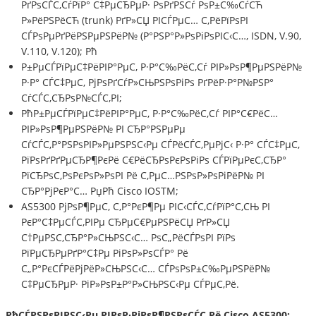
РґРѕСЃС‚СѓРїР° С‡РµСЂРµР· РѕРґРЅСѓ РѕР±С‰СѓСЋ
Р»РёРЅРёСЋ (trunk) РґР»СЏ РІСЃРµС… С‚РёРїРѕРІ
СЃРѕРµРґРёРЅРµРЅРёР№ (Р°РЅР°Р»РѕРіРѕРІС‹С…, ISDN, V.90,
V.110, V.120); Рћ
Р±РµСЃРїРµС‡РёРІР°РµС‚ Р·Р°С‰РёС‚Сѓ РІР»РѕР¶РµРЅРёР№
Р·Р° СЃС‡РµС‚ РјРѕРґСѓР»СЊРЅРѕРіРѕ РґРёР·Р°Р№РЅР°
СѓСЃС‚СЂРѕР№СЃС‚РІ;
РћР±РµСЃРїРµС‡РёРІР°РµС‚ Р·Р°С‰РёС‚Сѓ РІР°С€РёС…
РІР»РѕР¶РµРЅРёР№ РІ СЂР°РЅРµРµ
СѓСЃС‚Р°РЅРѕРІР»РµРЅРЅС‹Рµ СЃРёСЃС‚РµРјС‹ Р·Р° СЃС‡РµС‚
РїРѕРґРґРµСЂР¶РєРё С€РёСЂРѕРєРѕРіРѕ СЃРїРµРєС‚СЂР°
РїСЂРѕС‚РѕРєРѕР»РѕРІ Рё С‚РµС…РЅРѕР»РѕРіРёР№ РІ
СЂР°РјРєР°С… РџРћ Cisco IOSTM;
AS5300 РјРѕР¶РµС‚ С‚Р°РєР¶Рµ РІС‹СЃС‚СѓРїР°С‚СЊ РІ
РєР°С‡РµСЃС‚РІРµ СЂРµС€РµРЅРёСЏ РґР»СЏ
С†РµРЅС‚СЂР°Р»СЊРЅС‹С… РѕС„РёСЃРѕРІ РїРѕ
РїРµСЂРµРґР°С‡Рµ РіРѕР»РѕСЃР° Рё
С„Р°РєСЃРёРјРёР»СЊРЅС‹С… СЃРѕРѕР±С‰РµРЅРёР№
С‡РµСЂРµР· РіР»РѕР±Р°Р»СЊРЅС‹Рµ СЃРµС‚Рё.
РћСЃРЅРѕРІРЅС‹Рµ РІРѕР·РјРѕР¶РЅРѕСЃС‚Рё Cisco AS5300: