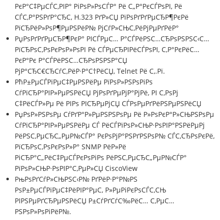
РєР°С‡РµСЃС‚РІР° РіРѕР»РѕСЃР° Рё С„Р°РєСЃРѕРІ, Рё
СЃС‚Р°РЅРґР°СЂС‚ H.323 РґР»СЏ РїРѕРґРґРµСЂР¶РєРё
РїСЂРёР»РѕР¶РµРЅРёР№ РјСѓР»СЊС‚РёРјРµРґРёР°
РџРѕРґРґРµСЂР¶РєР° РІСЃРµС… Р°СЃРёРЅС…СЂРѕРЅРЅС‹С…
РїСЂРѕС‚РѕРєРѕР»РѕРІ Рё СЃРµСЂРІРёСЃРѕРІ, С‚Р°РєРёС…
РєР°Рє Р°СЃРёРЅС…СЂРѕРЅРЅР°СЏ
РјР°СЂС€СЂСѓС‚РёР·Р°С†РёСЏ, Telnet Рё С‚.Рї.
РћР±РµСЃРїРµС‡РµРЅРёРµ РїРѕР»РЅРѕРіРѕ
СѓРїСЂР°РІР»РµРЅРёСЏ РјРѕРґРµРјР°РјРё, РІ С‚РѕРј
С‡РёСЃР»Рµ Рё РІРѕ РІСЂРµРјСЏ СЃРѕРµРґРёРЅРµРЅРёСЏ
РџРѕР»РЅРѕРµ СѓРґР°Р»РµРЅРЅРѕРµ Рё Р»РѕРєР°Р»СЊРЅРѕРµ
СѓРїСЂР°РІР»РµРЅРёРµ СЃ РёСЃРїРѕР»СЊР·РѕРІР°РЅРёРµРј
РёРЅС‚РµСЂС„РµР№СЃР° РєРѕРјР°РЅРґРЅРѕР№ СЃС‚СЂРѕРєРё,
РїСЂРѕС‚РѕРєРѕР»Р° SNMP РёР»Рё
РіСЂР°С„РёС‡РµСЃРєРѕРіРѕ РёРЅС‚РµСЂС„РµР№СЃР°
РїРѕР»СЊР·РѕРІР°С‚РµР»СЏ CiscoView
РњРѕРґСѓР»СЊРЅС‹Р№ РґРёР·Р°Р№РЅ
РѕР±РµСЃРїРµС‡РёРІР°РµС‚ Р»РµРіРєРѕСЃС‚СЊ
РІРЅРµРґСЂРµРЅРёСЏ Р±СѓРґСѓС‰РёС… С‚РµС…
РЅРѕР»РѕРіРёР№.