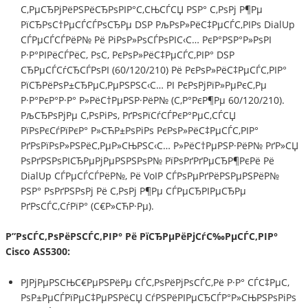
С‚РµСЂРјРёРЅРёСЂРѕРІР°С‚СЊСЃСЏ РЅР° С‚РѕРј Р¶Рµ
РїСЂРѕС†РµСЃСЃРѕСЂРµ DSP РљРѕР»РёС‡РµСЃС‚РІРѕ DialUp
СЃРµСЃСЃРёР№ Рё РіРѕР»РѕСЃРѕРІС‹С… РєР°РЅР°Р»РѕРІ
Р·Р°РІРёСЃРёС‚ РѕС‚ РєРѕР»РёС‡РµСЃС‚РІР° DSP
СЂРµСЃСѓСЂСЃРѕРІ (60/120/210) Рё РєРѕР»РёС‡РµСЃС‚РІР°
РїСЂРёРѕР±СЂРµС‚РµРЅРЅС‹С… РІ РєРѕРјРїР»РµРєС‚Рµ
Р·Р°РєР°Р·Р° Р»РёС†РµРЅР·РёР№ (С‚Р°РєР¶Рµ 60/120/210).
РљСЂРѕРјРµ С‚РѕРіРѕ, РґРѕРїСѓСЃРєР°РµС‚СЃСЏ
РїРѕРєСѓРїРєР° Р»СЋР±РѕРіРѕ РєРѕР»РёС‡РµСЃС‚РІР°
РґРѕРїРѕР»РЅРёС‚РµР»СЊРЅС‹С… Р»РёС†РµРЅР·РёР№ РґР»СЏ
РѕРґРЅРѕРІСЂРµРјРµРЅРЅРѕР№ РїРѕРґРґРµСЂР¶РєРё Рё
DialUp СЃРµСЃСЃРёР№, Рё VoIP СЃРѕРµРґРёРЅРµРЅРёР№
РЅР° РѕРґРЅРѕРј Рё С‚РѕРј Р¶Рµ СЃРµСЂРІРµСЂРµ
РґРѕСЃС‚СѓРїР° (С€Р»СЋР·Рµ).
Р”РѕСЃС‚РѕРёРЅСЃС‚РІР° Рё РїСЂРµРёРјСѓС‰РµСЃС‚РІР°
Cisco AS5300:
РЈРјРµРЅСЊС€РµРЅРёРµ СЃС‚РѕРёРјРѕСЃС‚Рё Р·Р° СЃС‡РµС‚
РѕР±РµСЃРїРµС‡РµРЅРёСЏ СѓРЅРёРІРµСЂСЃР°Р»СЊРЅРѕРіРѕ