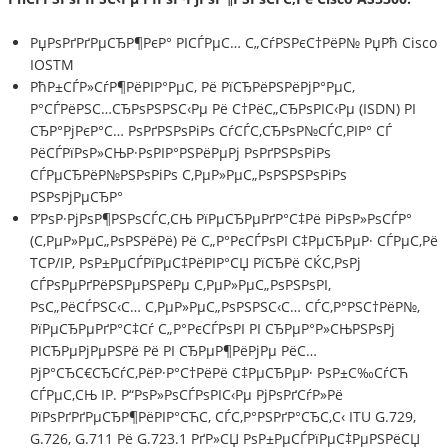
РџРѕРґРґРµСЂР¶РєР° РІСЃРµС… С„СѓРЅРєС†РёР№ РџРћ Cisco
IOSTM
РћР±СЃР»СѓР¶РёРІР°РµС‚ Рё РїСЂРёРЅРёРјР°РµС‚
Р°СЃРёРЅС…СЂРѕРЅРЅС‹Рµ Рё С†РёС„СЂРѕРІС‹Рµ (ISDN) РІ
СЂР°РјРєР°С… РѕРґРЅРѕРіРѕ СѓСЃС‚СЂРѕР№СЃС‚РІР° СЃ
РёСЃРїРѕР»СЊР·РѕРІР°РЅРёРµРј РѕРґРЅРѕРіРѕ
СЃРµСЂРёР№РЅРѕРіРѕ С‚РµР»РµС„РѕРЅРЅРѕРіРѕ
РЅРѕРјРµСЂР°
Р’РѕР·РјРѕР¶РЅРѕСЃС‚СЊ РїРµСЂРµРґР°С‡Рё РіРѕР»РѕСЃР°
(С‚РµР»РµС„РѕРЅРёРё) Рё С„Р°РєСЃРѕРІ С‡РµСЂРµР· СЃРµС‚Рё
TCP/IP, РѕР±РµСЃРїРµС‡РёРІР°СЏ РїСЂРё СЌС‚РѕРј
СЃРѕРµРґРёРЅРµРЅРёРµ С‚РµР»РµС„РѕРЅРѕРІ,
РѕС„РёСЃРЅС‹С… С‚РµР»РµС„РѕРЅРЅС‹С… СЃС‚Р°РЅС†РёР№,
РїРµСЂРµРґР°С‡Сѓ С„Р°РєСЃРѕРІ РІ СЂРµР°Р»СЊРЅРѕРј
РІСЂРµРјРµРЅРё Рё РІ СЂРµР¶РёРјРµ РёС…
РјР°СЂС€СЂСѓС‚РёР·Р°С†РёРё С‡РµСЂРµР· РѕР±С‰СѓСЋ
СЃРµС‚СЊ IP. Р“РѕР»РѕСЃРѕРІС‹Рµ РјРѕРґСѓР»Рё
РїРѕРґРґРµСЂР¶РёРІР°СЋС‚ СЃС‚Р°РЅРґР°СЂС‚С‹ ITU G.729,
G.726, G.711 Рё G.723.1 РґР»СЏ РѕР±РµСЃРїРµС‡РµРЅРёСЏ