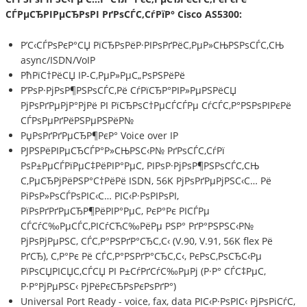
СЃРµСЂРІРµСЂРѕРІ РґРѕСЃС‚СѓРїР° Cisco AS5300:
Р’С‹СЃРѕРєР°СЏ РїСЂРѕРёР·РІРѕРґРёС‚РµР»СЊРЅРѕСЃС‚СЊ
async/ISDN/VoIP
РћРїС†РёСЏ IP-С‚РµР»РµС„РѕРЅРёРё
Р’РѕР·РјРѕР¶РЅРѕСЃС‚Рё СѓРїСЂР°РІР»РµРЅРёСЏ
РјРѕРґРµРјР°РјРё РІ РїСЂРѕС†РµСЃСЃРµ СѓСЃС‚Р°РЅРѕРІРєРё
СЃРѕРµРґРёРЅРµРЅРёР№
РџРѕРґРґРµСЂР¶РєР° Voice over IP
РЈРЅРёРІРµСЂСЃР°Р»СЊРЅС‹Р№ РґРѕСЃС‚СѓРї
РѕР±РµСЃРїРµС‡РёРІР°РµС‚ РІРѕР·РјРѕР¶РЅРѕСЃС‚СЊ
С‚РµСЂРјРёРЅР°С†РёРё ISDN, 56K РјРѕРґРµРјРЅС‹С… Рё
РіРѕР»РѕСЃРѕРІС‹С… РІС‹Р·РѕРІРѕРІ,
РїРѕРґРґРµСЂР¶РёРІР°РµС‚ РєР°Рє РІСЃРµ
СЃСѓС‰РµСЃС‚РІСѓСЋС‰РёРµ РЅР° РґР°РЅРЅС‹Р№
РјРѕРјРµРЅС‚ СЃС‚Р°РЅРґР°СЂС‚С‹ (V.90, V.91, 56K flex Рё
РґСЂ), С‚Р°Рє Рё СЃС‚Р°РЅРґР°СЂС‚С‹, РєРѕС‚РѕСЂС‹Рµ
РїРѕСЏРІСЏС‚СЃСЏ РІ Р±СѓРґСѓС‰РµРј (Р·Р° СЃС‡РµС‚
Р·Р°РјРµРЅС‹ РјРёРєСЂРѕРєРѕРґР°)
Universal Port Ready - voice, fax, data РІС‹Р·РѕРІС‹ РјРѕРіСѓС‚