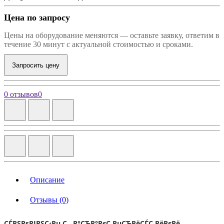
Цена по запросу
Цены на оборудование меняются — оставьте заявку, ответим в
течение 30 минут с актуальной стоимостью и сроками.
Запросить цену
0 отзывов
0
Описание
Отзывы (0)
СЃРЅРѕРІРЅС‹Рµ С…Р°СЂР°РєС‚РµСЂРёСЃС‚РёРєРё