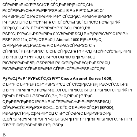
СЃРѕРІРѕРєСѓРїРЅСѓСЋ СЃС‚РѕРёРјРѕСЃС‚СЊ
РёСЃРїРѕР»СЊР·РѕРІР°РЅРёСЏ В Рё Р·Р°С‰РёС‚Сѓ
РёРЅРІРµСЃС‚РёС†РёР№ Р·Р° СЃС‡РµС‚ РїРѕР»РЅРѕР№
РёРЅС‚РµРіСЂР°С†РёРё СЃ СЃСѓС‰РµСЃС‚РІСѓСЋС‰РµР№
СЃРµС‚СЊСЋ. Р‘Р»Р°РіРѕРґР°СЂСЏ РїСѓС‚Рё
РЅР°С‡Р°Р»СЊРЅРѕРіРѕ СѓСЂРѕРІРЅСЏ Рє РјРёРіСЂР°С†РёРё
РЅР° 802.11n, СЃРµСЂРёСЏ Aironet 1600 РјРѕР¶РµС‚
СѓРІРµР»РёС‡РёС‚СЊ РїСЂРѕРїСѓСЃРєРЅСѓСЋ
СЃРїРѕСЃРѕР±РЅРѕСЃС‚СЊ СЃРµС‚Рё РґР»СЏ Р±СѓРґСѓС‰РµРіРѕ
СЂРѕСЃС‚Р° РґР»СЏ СЂР°СЃС€РёСЂРµРЅРёСЏ
РїСЂРёР»РѕР¶РµРЅРёР№ Рё СѓРІРµР»РёС‡РµРЅРёСЏ
РїСЂРѕРїСѓСЃРєРЅРѕР№ СЃРїРѕСЃРѕР±РЅРѕСЃС‚Рё.
РўРѕС‡РєР° РґРѕСЃС‚СѓРїР° Cisco Aironet
Series
1600
,
СЂР°Р·СЂР°Р±РѕС‚Р°РЅРЅР°СЏ СЃ СѓС‡РµС‚РѕРј Р±С‹СЃС‚СЂРѕ
СЂР°Р·РІРёРІР°СЋС‰РёС…СЃСЏ РїРѕС‚СЂРµР±РЅРѕСЃС‚РµР№ РІ
РјРѕР±РёР»СЊРЅРѕСЃС‚Рё, РѕС‚РІРµС‡Р°РµС‚
С‚РµРЅРґРµРЅС†РёРё РёСЃРїРѕР»СЊР·РѕРІР°РЅРёСЏ
СЃРѕР±СЃС‚РІРµРЅРЅС‹С… СѓСЃС‚СЂРѕР№СЃС‚РІ
(BYOD)
,
РѕР±РµСЃРїРµС‡РёРІР°СЏ СЂР°СЃС€РёСЂРµРЅРЅС‹Рµ
С„СѓРЅРєС†РёРѕРЅР°Р»СЊРЅС‹Рµ РІРѕР·РјРѕР¶РЅРѕСЃС‚Рё РїРѕ
СЂР°Р·СѓРјРЅРѕР№ С†РµРЅРµ.
В