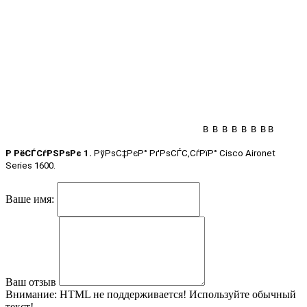
В В В В В В В В
Р РёСЃСѓРЅРѕРє 1.
РўРѕС‡РєР° РґРѕСЃС‚СѓРїР°
Cisco Aironet
Series 1600.
Ваше имя:
Ваш отзыв
Внимание:
HTML не поддерживается! Используйте обычный
текст!