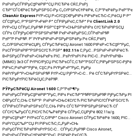
РѕР±РµСЃРїРµС‡РёРІР°СЏ РїСЂРё СЌС‚РѕРј
СЂР°СЃС€РёСЂРµРЅРЅС‹Рµ С„СѓРЅРєС†РёРё, С‚Р°РєРёРµ РєР°Рє
CleanAir Express
РґР»СЏ Р»СѓС‡С€РµРіРѕ РїРѕРєСЂС‹С‚РёСЏ Р·Р°
СЃС‡РµС‚ Р°РЅР°Р»РёР·Р° СЃРїРµРєС‚СЂР° Рё
ClientLink 2.0
РґР»СЏ СЃРµС‚РµР№ РЅР°С‡Р°Р»СЊРЅРѕРіРѕ СѓСЂРѕРІРЅСЏ
СЃРѕ СЃРјРµС€Р°РЅРЅРѕР№ РєР»РёРµРЅС‚СЃРєРѕР№
Р±Р°Р·РѕР№. Р’ РґРѕРїРѕР»РЅРµРЅРёРµ Рє СЌС‚РёРј
С„СѓРЅРєС†РёСЏРј, СЃРµСЂРёСЏ Aironet 1600 РІРєР»СЋС‡Р°РµС‚
РѕСЃРЅРѕРІР°РЅРЅСѓСЋ РЅР°
802.11n
С‚РµС…РЅРѕР»РѕРіРёСЋ
В«РЅРµСЃРєРѕР»СЊРєРѕ РІС…РѕРґРѕРІ Рё РІС‹С…РѕРґРѕРІВ»
(MIMO)
3x3 СЃ РґРІСѓРјСЏ РїСЂРѕСЃС‚СЂР°РЅСЃС‚РІРµРЅРЅС‹РјРё
РїРѕС‚РѕРєР°РјРё, С‡С‚Рѕ РґРµР»Р°РµС‚ РµРµ
РёРґРµР°Р»СЊРЅРѕР№ РґР»СЏ РјР°Р»С‹С… Рё СЃСЂРµРґРЅРёС…
РїСЂРµРґРїСЂРёСЏС‚РёР№.
РЎРµСЂРёСЏ Aironet 1600
С‚Р°РєР¶Рµ
РѕР±РµСЃРїРµС‡РёРІР°РµС‚ РїРѕ РєСЂР°Р№РЅРµР№ РјРµСЂРµ РІ
С€РµСЃС‚СЊ СЂР°Р· Р±РѕР»СЊС€СѓСЋ РїСЂРѕРїСѓСЃРєРЅСѓСЋ
СЃРїРѕСЃРѕР±РЅРѕСЃС‚СЊ РїРѕ СЃСЂР°РІРЅРµРЅРёСЋ СЃ
СЃСѓС‰РµСЃС‚РІСѓСЋС‰РёРјРё СЃРµС‚СЏРјРё 802.11a/g.
РўРѕС‡РєР° РґРѕСЃС‚СѓРїР° Cisco Aironet СЃРµСЂРёРё 1600, РІС…
РѕРґСЏС‰Р°СЏ РІ РїРѕСЂС‚С„РµР»СЊ
Р±РµСЃРїСЂРѕРІРѕРґРЅС‹С… СЃРµС‚РµР№ Cisco Aironet,
РѕР±РµСЃРїРµС‡РёРІР°РµС‚ РЅРёР·РєСѓСЋ