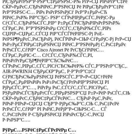
РїСЂРµРґРЅР°Р·РЅР°С‡РµРЅРЅС‹Р№ РґР»СЏ РїРѕРґР°С‡Рё
СЌР»РµРєС‚СЂРѕРїРёС‚Р°РЅРёСЏ Рё РїРµСЂРµРґР°С‡Рё
РґР°РЅРЅС‹С… РїРѕ РѕРґРЅРѕРјСѓ РєР°Р±РµР»СЋ
РІРёС‚РѕР№ РїР°СЂС‹ РЅР° СЃРѕРІРјРµСЃС‚РёРјС‹Рµ
СѓСЃС‚СЂРѕР№СЃС‚РІР° Р±РµСЃРїСЂРѕРІРѕРґРЅРѕР№
СЃРµС‚Рё. Р”Р°РЅРЅРѕРµ СѓСЃС‚СЂРѕР№СЃС‚РІРѕ
СЏРІР»СЏРµС‚СЃСЏ РїР°СЃСЃРёРІРЅС‹Рј PoE-
РёРЅР¶РµРєС‚РѕСЂРѕРј, РёСЃРїРѕР»СЊР·СѓРµРјС‹Рј РґР»СЏ
РѕР±РµСЃРїРµС‡РµРЅРёСЏ РїРёС‚Р°РЅРёРµРј С‚РѕС‡РµРє
РґРѕСЃС‚СѓРїР° Cisco Aironet Рё РґСЂСѓРіРёС…
СЃРµС‚РµРІС‹С… СѓСЃС‚СЂРѕР№СЃС‚РІ,
РїРѕРґРґРµСЂР¶РёРІР°СЋС‰РёС…
СЃРѕРѕС‚РІРµС‚СЃС‚РІСѓСЋС‰РёР№ СЃС‚Р°РЅРґР°СЂС‚.
AIR-PWRINJ4 СЂРµС€Р°РµС‚ Р·Р°РґР°С‡Сѓ
СѓРїСЂРѕС‰РµРЅРёСЏ РёРЅСЃС‚Р°Р»Р»СЏС†РёРё
СЃРµС‚РµРІРѕРіРѕ РѕР±РѕСЂСѓРґРѕРІР°РЅРёСЏ РІ
РјРµСЃС‚Р°С…, РіРґРµ РѕС‚СЃСѓС‚СЃС‚РІСѓРµС‚
РЅРµРїРѕСЃСЂРµРґСЃС‚РІРµРЅРЅР°СЏ Р±Р»РёР·РѕСЃС‚СЊ
СЌР»РµРєС‚СЂРёС‡РµСЃРєРёС… СЂРѕР·РµС‚РѕРє,
РїРѕР·РІРѕР»СЏСЏ СЂР°Р·РјРµС‰Р°С‚СЊ С‚РѕС‡РєРё
РґРѕСЃС‚СѓРїР° РІ РѕРїС‚РёРјР°Р»СЊРЅС‹С… СЃ
С‚РѕС‡РєРё Р·СЂРµРЅРёСЏ РїРѕРєСЂС‹С‚РёСЏ
Р·РѕРЅР°С….
РўРµС…РЅРёС‡РµСЃРєРёРµ С…