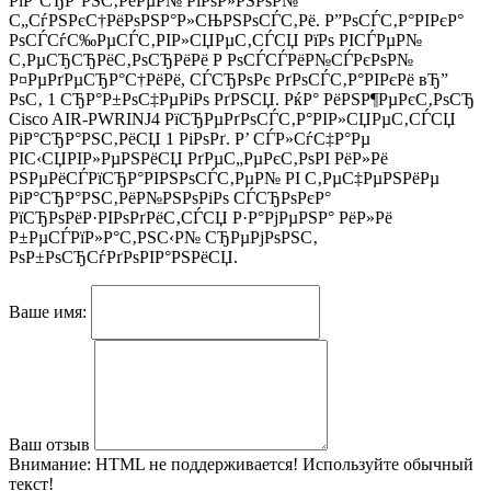
РіР°СЂР°РЅС‚РёРµР№ РїРѕР»РЅРѕР№
С„СѓРЅРєС†РёРѕРЅР°Р»СЊРЅРѕСЃС‚Рё. Р”РѕСЃС‚Р°РІРєР°
РѕСЃСѓС‰РµСЃС‚РІР»СЏРµС‚СЃСЏ РїРѕ РІСЃРµР№
С‚РµСЂСЂРёС‚РѕСЂРёРё Р РѕСЃСЃРёР№СЃРєРѕР№
Р¤РµРґРµСЂР°С†РёРё, СЃСЂРѕРє РґРѕСЃС‚Р°РІРєРё вЂ”
РѕС‚ 1 СЂР°Р±РѕС‡РµРіРѕ РґРЅСЏ. РќР° РёРЅР¶РµРєС‚РѕСЂ
Cisco AIR-PWRINJ4 РїСЂРµРґРѕСЃС‚Р°РІР»СЏРµС‚СЃСЏ
РіР°СЂР°РЅС‚РёСЏ 1 РіРѕРґ. Р’ СЃР»СѓС‡Р°Рµ
РІС‹СЏРІР»РµРЅРёСЏ РґРµС„РµРєС‚РѕРІ РёР»Рё
РЅРµРёСЃРїСЂР°РІРЅРѕСЃС‚РµР№ РІ С‚РµС‡РµРЅРёРµ
РіР°СЂР°РЅС‚РёР№РЅРѕРіРѕ СЃСЂРѕРєР°
РїСЂРѕРёР·РІРѕРґРёС‚СЃСЏ Р·Р°РјРµРЅР° РёР»Рё
Р±РµСЃРїР»Р°С‚РЅС‹Р№ СЂРµРјРѕРЅС‚
РѕР±РѕСЂСѓРґРѕРІР°РЅРёСЏ.
Ваше имя:
Ваш отзыв
Внимание:
HTML не поддерживается! Используйте обычный
текст!