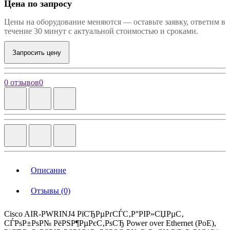
Цена по запросу
Цены на оборудование меняются — оставьте заявку, ответим в
течение 30 минут с актуальной стоимостью и сроками.
Запросить цену
0 отзывов
0
Описание
Отзывы (0)
Cisco AIR-PWRINJ4 РїСЂРµРґСЃС‚Р°РІР»СЏРµС‚
СЃРѕР±РѕР№ РёРЅР¶РµРєС‚РѕСЂ Power over Ethernet (PoE),