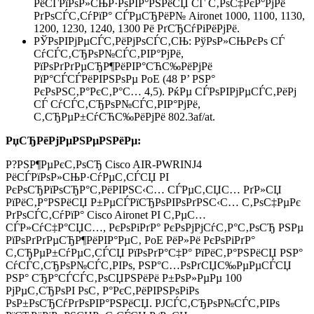
РёСЃРїРѕР»СЊР·РѕРІР°РЅРёСЏ СЃ С‚РѕС‡РєР°РјРё
РґРѕСЃС‚СѓРїР° СЃРµСЂРёР№ Aironet 1000, 1100, 1130,
1200, 1230, 1240, 1300 Рё РґСЂСѓРіРёРјРё.
РЎРѕРІРјРµСЃС‚РёРјРѕСЃС‚СЊ: РўРѕР»СЊРєРѕ СЃ
СѓСЃС‚СЂРѕР№СЃС‚РІР°РјРё,
РїРѕРґРґРµСЂР¶РёРІР°СЋС‰РёРјРё
РїР°СЃСЃРёРІРЅРѕРµ PoE (48 Р’ РЅР°
РєРѕРЅС‚Р°РєС‚Р°С… 4,5). РќРµ СЃРѕРІРјРµСЃС‚РёРј
СЃ СѓСЃС‚СЂРѕР№СЃС‚РІР°РјРё,
С‚СЂРµР±СѓСЋС‰РёРјРё 802.3af/at.
РџСЂРёРјРµРЅРµРЅРёРµ:
Р?РЅР¶РµРєС‚РѕСЂ Cisco AIR-PWRINJ4
РёСЃРїРѕР»СЊР·СѓРµС‚СЃСЏ РІ
РєРѕСЂРїРѕСЂР°С‚РёРІРЅС‹С… СЃРµС‚СЏС… РґР»СЏ
РїРёС‚Р°РЅРёСЏ Р±РµСЃРїСЂРѕРІРѕРґРЅС‹С… С‚РѕС‡РµРє
РґРѕСЃС‚СѓРїР° Cisco Aironet РІ С‚РµС…
СЃР»СѓС‡Р°СЏС…, РєРѕРіРґР° РєРѕРјРјСѓС‚Р°С‚РѕСЂ РЅРµ
РїРѕРґРґРµСЂР¶РёРІР°РµС‚ PoE РёР»Рё РєРѕРіРґР°
С‚СЂРµР±СѓРµС‚СЃСЏ РїРѕРґР°С‡Р° РїРёС‚Р°РЅРёСЏ РЅР°
СѓСЃС‚СЂРѕР№СЃС‚РІРѕ, РЅР°С…РѕРґСЏС‰РµРµСЃСЏ
РЅР° СЂР°СЃСЃС‚РѕСЏРЅРёРё Р±РѕР»РµРµ 100
РјРµС‚СЂРѕРІ РѕС‚ Р°РєС‚РёРІРЅРѕРіРѕ
РѕР±РѕСЂСѓРґРѕРІР°РЅРёСЏ. РЈСЃС‚СЂРѕР№СЃС‚РІРѕ