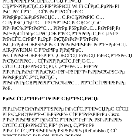
РїСЂРёРјРµРЅСЏРµС‚СЃСЏ РґР»СЏ
СЂР°Р·РІРµСЂС‚С‹РІР°РЅРёСЏ Wi-Fi-СЃРµС‚РµР№ РІ
РѕС„РёСЃР°С…, СЃРєР»Р°РґСЃРєРёС…
РїРѕРјРµС‰РµРЅРёСЏС…, С‚РѕСЂРіРѕРІС‹С…
С†РµРЅС‚СЂР°С… Рё РЅР° РѕС‚РєСЂС‹С‚С‹С…
РїР»РѕС‰Р°РґРєР°С…, РіРґРµ РЅРµРѕР±С…РѕРґРёРјРѕ
РѕР±РµСЃРїРµС‡РёС‚СЊ РїРёС‚Р°РЅРёРµ С‚РѕС‡РєРё
РґРѕСЃС‚СѓРїР° Р±РµР· РїСЂРѕРєР»Р°РґРєРё
РѕС‚РґРµР»СЊРЅРѕРіРѕ СЃРёР»РѕРІРѕРіРѕ РєР°Р±РµР»СЏ.
AIR-PWRINJ4 С‚Р°РєР¶Рµ РјРѕР¶РµС‚
РёСЃРїРѕР»СЊР·РѕРІР°С‚СЊСЃСЏ РґР»СЏ РїРёС‚Р°РЅРёСЏ
РґСЂСѓРіРёС… СЃРѕРІРјРµСЃС‚РёРјС‹С…
СѓСЃС‚СЂРѕР№СЃС‚РІ, С‚Р°РєРёС… РєР°Рє
РІРёРґРµРѕРєР°РјРµСЂС‹ РёР»Рё РјР°Р»РѕРјРѕС‰РЅС‹Рµ
РєРѕРјРјСѓС‚Р°С‚РѕСЂС‹,
РїРѕРґРґРµСЂР¶РёРІР°СЋС‰РёС… РїР°СЃСЃРёРІРЅРѕРµ
PoE.
РџРѕСЃС‚Р°РІРєР° Рё РіР°СЂР°РЅС‚РёСЏ:
РћР±РѕСЂСѓРґРѕРІР°РЅРёРµ РїРѕСЃС‚Р°РІР»СЏРµС‚СЃСЏ
РІ РѕС„РёС†РёР°Р»СЊРЅРѕР№ СѓРїР°РєРѕРІРєРµ Cisco.
Р’РѕР·РјРѕР¶РЅР° РїРѕСЃС‚Р°РІРєР° РєР°Рє РЅРѕРІРѕРіРѕ
СѓСЃС‚СЂРѕР№СЃС‚РІР° (New), С‚Р°Рє Рё
РІРѕСЃСЃС‚Р°РЅРѕРІР»РµРЅРЅРѕРіРѕ (Refurbished) СЃ