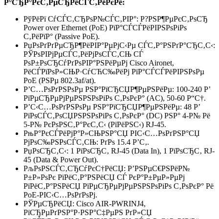
Р°СЂР°РєС‚РµСЂРёСЃС‚РёРєРё:
РўРёРї СѓСЃС‚СЂРѕР№СЃС‚РІР°: Р?РЅР¶РµРєС‚РѕСЂ
Power over Ethernet (PoE) РїР°СЃСЃРёРІРЅРѕРіРѕ
С‚РёРїР° (Passive PoE).
РџРѕРґРґРµСЂР¶РёРІР°РµРјС‹Рµ СЃС‚Р°РЅРґР°СЂС‚С‹:
РЎРѕРІРјРµСЃС‚РёРјРѕСЃС‚СЊ СЃ
РѕР±РѕСЂСѓРґРѕРІР°РЅРёРµРј Cisco Aironet,
РёСЃРїРѕР»СЊР·СѓСЋС‰РёРј РїР°СЃСЃРёРІРЅРѕРµ
PoE (РЅРµ 802.3af/at).
Р’С…РѕРґРЅРѕРµ РЅР°РїСЂСЏР¶РµРЅРёРµ: 100-240 Р’
РїРµСЂРµРјРµРЅРЅРѕРіРѕ С‚РѕРєР° (AC), 50-60 Р“С†.
Р’С‹С…РѕРґРЅРѕРµ РЅР°РїСЂСЏР¶РµРЅРёРµ: 48 Р’
РїРѕСЃС‚РѕСЏРЅРЅРѕРіРѕ С‚РѕРєР° (DC) РЅР° 4-Р№ Рё
5-Р№ РєРѕРЅС‚Р°РєС‚С‹ (РїРёРЅС‹) RJ-45.
РњР°РєСЃРёРјР°Р»СЊРЅР°СЏ РІС‹С…РѕРґРЅР°СЏ
РјРѕС‰РЅРѕСЃС‚СЊ: РґРѕ 15.4 Р’С‚.
РџРѕСЂС‚С‹: 1 РїРѕСЂС‚ RJ-45 (Data In), 1 РїРѕСЂС‚ RJ-
45 (Data & Power Out).
РљРѕРЅСЃС‚СЂСѓРєС†РёСЏ: Р’РЅРµС€РЅРёР№
Р±Р»РѕРє РїРёС‚Р°РЅРёСЏ СЃ РєР°Р±РµР»РµРј
РїРёС‚Р°РЅРёСЏ РїРµСЂРµРјРµРЅРЅРѕРіРѕ С‚РѕРєР° Рё
PoE-РІС‹С…РѕРґРѕРј.
РЎРµСЂРёСЏ: Cisco AIR-PWRINJ4,
РїСЂРµРґРЅР°Р·РЅР°С‡РµРЅ РґР»СЏ