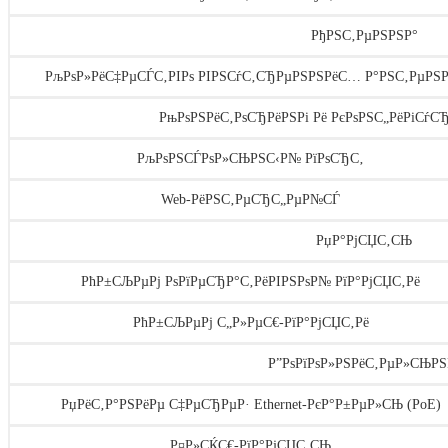
РђРЅС‚РµРЅРЅР°
РљРѕР»РёС‡РµСЃС‚РІРѕ РІРЅСѓС‚СЂРµРЅРЅРёС… Р°РЅС‚РµРЅ
РњРѕРЅРёС‚РѕСЂРёРЅРі Рё РєРѕРЅС„РёРіСѓС
РљРѕРЅСЃРѕР»СЊРЅС‹Р№ РїРѕСЂС‚
Web-РёРЅС‚РµСЂС„РµР№СЃ
РџР°РјСЏС‚СЊ
РћР±СЉРµРј РѕРїРµСЂР°С‚РёРІРЅРѕР№ РїР°РјСЏС‚Рё
РћР±СЉРµРј С„Р»РµС€-РїР°РјСЏС‚Рё
Р”РѕРїРѕР»РЅРёС‚РµР»СЊРЅ
РџРёС‚Р°РЅРёРµ С‡РµСЂРµР· Ethernet-РєР°Р±РµР»СЊ (PoE)
Р¤Р»СЌС€-РїР°РјСЏС‚СЊ