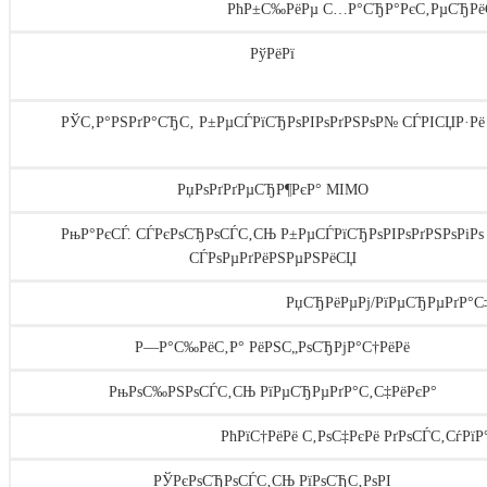
РћР±С‰РёРµ С…Р°СЂР°РєС‚РµСЂРёС
РўРёРї
РЎС‚Р°РЅРґР°СЂС‚ Р±РµСЃРїСЂРѕРІРѕРґРЅРѕР№ СЃРІСЏР·Рё
РџРѕРґРґРµСЂР¶РєР° MIMO
РњР°РєСЃ. СЃРєРѕСЂРѕСЃС‚СЊ Р±РµСЃРїСЂРѕРІРѕРґРЅРѕРіРѕ
СЃРѕРµРґРёРЅРµРЅРёСЏ
РџСЂРёРµРј/РїРµСЂРµРґР°С
Р—Р°С‰РёС‚Р° РёРЅС„РѕСЂРјР°С†РёРё
РњРѕС‰РЅРѕСЃС‚СЊ РїРµСЂРµРґР°С‚С‡РёРєР°
РћРїС†РёРё С‚РѕС‡РєРё РґРѕСЃС‚СѓРїР
РЎРєРѕСЂРѕСЃС‚СЊ РїРѕСЂС‚РѕРІ