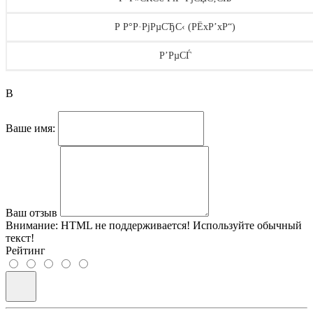
Р Р°Р·РјРµСЂС‹ (РЁxР’xР“)
Р’РµСЃ
В
Ваше имя:
Ваш отзыв
Внимание:
HTML не поддерживается! Используйте обычный
текст!
Рейтинг