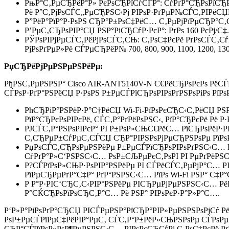
РњР°С‚РµСЂРёР°Р» РєРѕСЂРїСѓСЃР°: СѓРґР°СЂРѕРїСЂ
Рё Р°С‚РјРѕСЃС„РµСЂРЅС‹Рј РІРѕР·РґРµР№СЃС‚РІРёСЏР
Р”РёР°РїР°Р·РѕРЅ СЂР°Р±РѕС‡РёС… С‚РµРјРїРµСЂР°С‚Сѓ
Р’РµС‚СЂРѕРІР°СЏ РЅР°РіСЂСѓР·РєР°: РґРѕ 160 РєРј/С‡.
РЎРѕРІРјРµСЃС‚РёРјРѕСЃС‚СЊ: С‚РѕС‡РєРё РґРѕСЃС‚СѓРїР°
РјРѕРґРµР»Рё СЃРµСЂРёР№ 700, 800, 900, 1100, 1200, 130
РџСЂРёРјРµРЅРµРЅРёРµ:
РђРЅС‚РµРЅРЅР° Cisco AIR-ANT5140V-N С€РёСЂРѕРєРѕ Рё
СЃРѕР·РґР°РЅРёСЏ Р·РѕРЅ Р±РµСЃРїСЂРѕРІРѕРґРЅРѕРіРѕ Рї
РћСЂРіР°РЅРёР·Р°С†РёСЏ Wi-Fi-РїРѕРєСЂС‹С‚РёСЏ Р
РїР°СЂРєРѕРІРєРё, СЃС‚Р°РґРёРѕРЅС‹, РїР°СЂРєРё Рё Р
РЈСЃС‚Р°РЅРѕРІРєР° РІ Р±РѕР»СЊС€РёС… РїСЂРѕРёР·
С‚СЂРµР±СѓРµС‚СЃСЏ СЂР°РІРЅРѕРјРµСЂРЅРѕРµ РїРѕР
РџРѕСЃС‚СЂРѕРµРЅРёРµ Р±РµСЃРїСЂРѕРІРѕРґРЅС‹С… Рј
СѓРґР°Р»С‘РЅРЅС‹С… РѕР±СЉРµРєС‚РѕРІ РІ РµРґРёРЅ
Р?СЃРїРѕР»СЊР·РѕРІР°РЅРёРµ РІ СЃРёСЃС‚РµРјР°С… 
РїРµСЂРµРґР°С‡Р° РґР°РЅРЅС‹С… РїРѕ Wi-Fi РЅР° С‡Р°
Р Р°Р·РІС‘СЂС‚С‹РІР°РЅРёРµ РІСЂРµРјРµРЅРЅС‹С… Р
Р°СЌСЂРѕРїРѕСЂС‚Р°С… Рё РЅР° РІРѕРєР·Р°Р»Р°С….
Р‘Р»Р°РіРѕРґР°СЂСЏ РІСЃРµРЅР°РїСЂР°РІР»РµРЅРЅРѕРјСѓ 
РѕР±РµСЃРїРµС‡РёРІР°РµС‚ СЃС‚Р°Р±РёР»СЊРЅРѕРµ СЃРѕРµ
СЂР°СЃРїРѕР»РѕР¶РµРЅРЅС‹С… РІРѕРєСЂСѓРі С‚РѕС‡РєРё Рґ