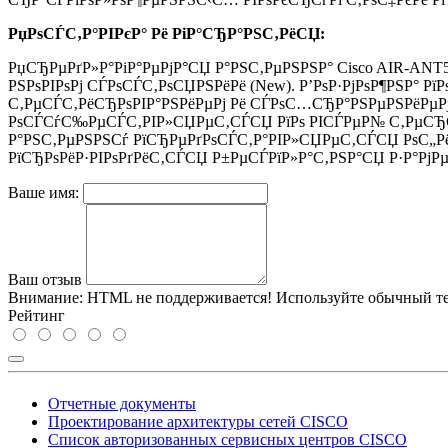
РџРѕСЃС‚Р°РІРєР° Рё РіР°СЂР°РЅС‚РёСЏ:
РџСЂРµРґР»Р°РіР°РµРјР°СЏ Р°РЅС‚РµРЅРЅР° Cisco AIR-ANT
РЅРѕРІРѕРј СЃРѕСЃС‚РѕСЏРЅРёРё (New). Р’РѕР·РјРѕР¶РЅР° Рї
С‚РµСЃС‚РёСЂРѕРІР°РЅРёРµРј Рё СЃРѕС…СЂР°РЅРµРЅРёРµ
РѕСЃСѓС‰РµСЃС‚РІР»СЏРµС‚СЃСЏ РїРѕ РІСЃРµР№ С‚РµСЂСЂ
Р°РЅС‚РµРЅРЅСѓ РїСЂРµРґРѕСЃС‚Р°РІР»СЏРµС‚СЃСЏ РѕС„РёС
РїСЂРѕРёР·РІРѕРґРёС‚СЃСЏ Р±РµСЃРїР»Р°С‚РЅР°СЏ Р·Р°РјРµ
Ваше имя:
Ваш отзыв
Внимание:
HTML не поддерживается! Используйте обычный те
Рейтинг
Отчетные документы
Проектирование архитектуры сетей CISCO
Список авторизованных сервисных центров CISCO