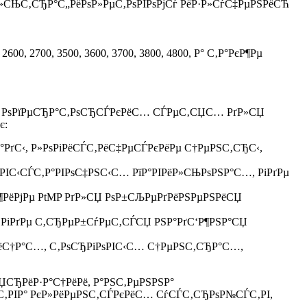
Р»СЊС‚СЂР°С„РёРѕР»РµС‚РѕРІРѕРјСѓ РёР·Р»СѓС‡РµРЅРёСЋ
0, 2700, 3500, 3600, 3700, 3800, 4800, Р° С‚Р°РєР¶Рµ
 Рё РѕРїРµСЂР°С‚РѕСЂСЃРєРёС… СЃРµС‚СЏС… РґР»СЏ
є:
РґС‹, Р»РѕРіРёСЃС‚РёС‡РµСЃРєРёРµ С†РµРЅС‚СЂС‹,
РІС‹СЃС‚Р°РІРѕС‡РЅС‹С… РїР°РІРёР»СЊРѕРЅР°С…, РіРґРµ
Р¶РёРјРµ PtMP РґР»СЏ РѕР±СЉРµРґРёРЅРµРЅРёСЏ
, РіРґРµ С‚СЂРµР±СѓРµС‚СЃСЏ РЅР°РґС‘Р¶РЅР°СЏ
РёС†Р°С…, С‚РѕСЂРіРѕРІС‹С… С†РµРЅС‚СЂР°С…,
ЏСЂРёР·Р°С†РёРё, Р°РЅС‚РµРЅРЅР°
ЃС‚РІР° РєР»РёРµРЅС‚СЃРєРёС… СѓСЃС‚СЂРѕР№СЃС‚РІ,