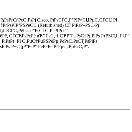
РѕРґСѓРєС‚РѕРј Cisco, РїРѕСЃС‚Р°РІР»СЏРµС‚СЃСЏ РІ
РґРѕРІР°РЅРёСЏ (Refurbished) СЃ РїРѕР»РЅС‹Рј
ёСЃС‚РёРє. Р”РѕСЃС‚Р°РІРєР°
 СЃСЂРѕРєРё вЂ” РѕС‚ 1 СЂР°Р±РѕС‡РµРіРѕ РґРЅСЏ. РќР°
іРѕРґ, РІ С‚РµС‡РµРЅРёРµ РєРѕС‚РѕСЂРѕРіРѕ
РіРѕ Р±СЂР°РєР° РёР»Рё РґРµС„РµРєС‚Р°.