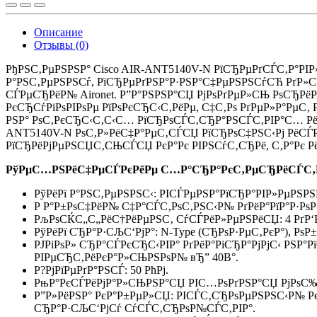
Описание
Отзывы (0)
РђРЅС‚РµРЅРЅР° Cisco AIR-ANT5140V-N РїСЂРµРґСЃС‚Р°Р
Р°РЅС‚РµРЅРЅСѓ, РїСЂРµРґРЅР°Р·РЅР°С‡РµРЅРЅСѓСЋ РґР»СЏ 
СЃРµСЂРёР№ Aironet. Р”Р°РЅРЅР°СЏ РјРѕРґРµР»СЊ РѕСЂРёРµ
РєСЂСѓРіРѕРІРѕРµ РїРѕРєСЂС‹С‚РёРµ, С‡С‚Рѕ РґРµР»Р°РµС‚
РЅР° РѕС‚РєСЂС‹С‚С‹С… РїСЂРѕСЃС‚СЂР°РЅСЃС‚РІР°С… РёР
ANT5140V-N РѕС‚Р»РёС‡Р°РµС‚СЃСЏ РїСЂРѕС‡РЅС‹Рј РёСЃРї
РїСЂРёРјРµРЅСЏС‚СЊСЃСЏ РєР°Рє РІРЅСѓС‚СЂРё, С‚Р°Рє Р
РўРµС…РЅРёС‡РµСЃРєРёРµ С…Р°СЂР°РєС‚РµСЂРёСЃС‚Р
РўРёРї Р°РЅС‚РµРЅРЅС‹: РІСЃРµРЅР°РїСЂР°РІР»РµРЅ
Р Р°Р±РѕС‡РёР№ С‡Р°СЃС‚РѕС‚РЅС‹Р№ РґРёР°РїР°Р·РѕРЅ
РљРѕСЌС„С„РёС†РёРµРЅС‚ СѓСЃРёР»РµРЅРёСЏ: 4 РґР‘Р
РўРёРї СЂР°Р·СЉС‘РјР°: N-Type (СЂРѕР·РµС‚РєР°), Рѕ
РЈРіРѕР» СЂР°СЃРєСЂС‹РІР° РґРёР°РіСЂР°РјРјС‹ РЅР°Р
РІРµСЂС‚РёРєР°Р»СЊРЅРѕР№ вЂ” 40В°.
Р?РјРїРµРґР°РЅСЃ: 50 РћРј.
РњР°РєСЃРёРјР°Р»СЊРЅР°СЏ РІС…РѕРґРЅР°СЏ РјРѕС‰Р
Р”Р»РёРЅР° РєР°Р±РµР»СЏ: РІСЃС‚СЂРѕРµРЅРЅС‹Р№ Р
СЂР°Р·СЉС‘РјСѓ СѓСЃС‚СЂРѕР№СЃС‚РІР°.