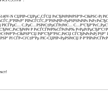
5140V-N СЏРІР»СЏРµС‚СЃСЏ РѕСЂРёРіРёРЅР°Р»СЊРЅС‹Рј РїСЂ
РѕСЃС‚Р°РІРєР° РІРѕСЃСЃС‚Р°РЅРѕРІР»РµРЅРЅРѕРіРѕ РѕР±РѕСЂСѓ
Рј РІСЃРµС… С‚РµС…РЅРёС‡РµСЃРєРёС… С…Р°СЂР°РєС‚РµСЂР
РёС‚РѕСЂРёРё Р РѕСЃСЃРёР№СЃРєРѕР№ Р¤РµРґРµСЂР°С†РёРё,
†РёР°Р»СЊРЅР°СЏ РіР°СЂР°РЅС‚РёСЏ СЃСЂРѕРєРѕРј РЅР° 1 Р
РЅР° РІ СЃР»СѓС‡Р°Рµ РІС‹СЏРІР»РµРЅРёСЏ Р·Р°РІРѕРґСЃРєРѕ
кст!