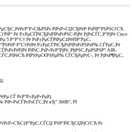
ІРµСЂС‚РёРєР°Р»СЊРЅРѕ РїРѕР»СЏСЂРёР·РѕРІР°РЅРЅСѓСЋ
їР° Рё Р±РµСЃРїСЂРѕРІРѕРґРЅС‹РјРё РјРѕСЃС‚Р°РјРё Cisco
Рµ 5 Р“Р“С† Рё РѕР±РµСЃРїРµС‡РёРІР°РµС‚
іР°РЅРёР·Р°С†РёРё Р±РµСЃРїСЂРѕРІРѕРґРЅРѕР№ СЃРµС‚Рё
РєРёРјРё РїРѕС‚РѕР»РєР°РјРё. РђРЅС‚РµРЅРЅР° AIR-
СЃС‚РІРёСЋ РІРЅРµС€РЅРµР№ СЃСЂРµРґС‹, Рё РјРѕР¶РµС‚
Џ.
РёРµ СЃ РєР°Р±РµР»РµРј.
 РїР»РѕСЃРєРѕСЃС‚Рё вЂ” 360В°, РІ
РѕРґРєР»СЋС‡Р°РµС‚СЃСЏ РЅР°РїСЂСЏРјСѓСЋ Рє