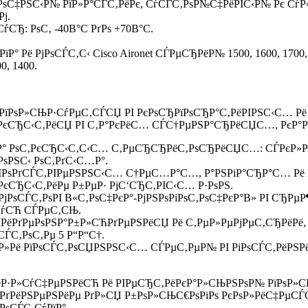
РѕС‡РЅС‹Р№ РїР»Р°СЃС‚РёРє, СѓСЃС‚РѕР№С‡РёРІС‹Р№ Рє Сѓ
ј.
СЂ: РѕС‚ -40В°C РґРѕ +70В°C.
 Рё РјРѕСЃС‚С‹ Cisco Aironet СЃРµСЂРёР№ 1500, 1600, 1700, 260
0, 1400.
СЃРїРѕР»СЊР·СѓРµС‚СЃСЏ РІ РєРѕСЂРїРѕСЂР°С‚РёРІРЅС‹С…
РѕРєСЂС‹С‚РёСЏ РІ С‚Р°РєРёС… СЃС†РµРЅР°СЂРёСЏС…, РєР°Р
ЅР° РѕС‚РєСЂС‹С‚С‹С… С‚РµСЂСЂРёС‚РѕСЂРёСЏС…: СЃРєР»Р°
·РѕРЅС‹ РѕС‚РґС‹С…Р°.
РІРѕРґСЃС‚РІРµРЅРЅС‹С… С†РµС…Р°С…, Р°РЅРіР°СЂР°С… Рё 
єСЂС‹С‚РёРµ Р±РµР· РјС‘СЂС‚РІС‹С… Р·РѕРЅ.
РѕСЃС‚РѕРІ В«С‚РѕС‡РєР°-РјРЅРѕРіРѕС‚РѕС‡РєР°В» РІ СЂРµ
СѓСЋ СЃРµС‚СЊ.
РІРёРґРµРѕРЅР°Р±Р»СЋРґРµРЅРёСЏ Рё С‚РµР»РµРјРµС‚СЂРёРё
СЃС‚РѕС‚Рµ 5 Р“Р“С†.
ёР»Рё РїРѕСЃС‚РѕСЏРЅРЅС‹С… СЃРµС‚РµР№ РІ РіРѕСЃС‚РёРЅ
РёР·Р»СѓС‡РµРЅРёСЋ Рё РІРµСЂС‚РёРєР°Р»СЊРЅРѕР№ РїРѕР»С
РґРёРЅРµРЅРёРµ РґР»СЏ Р±РѕР»СЊС€РѕРіРѕ РєРѕР»РёС‡РµС
РѕСЃС‚СѓРїР°.