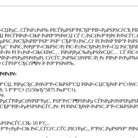
ІР»СЏРµС‚ СЃРѕР±РѕР№ РІСЃРµРЅР°РїСЂР°РІР»РµРЅРЅСѓСЋ Р
РёСЃРїРѕР»СЊР·РѕРІР°РЅРёСЏ СЃ С‚РѕС‡РєР°РјРё РґРѕСЃС‚СѓР
РЅС‚РёСЂРѕРІР°РЅР° РЅР° СЂР°Р±РѕС‚Сѓ РІ РґРёР°РїР°Р·РѕРЅ
 РµС‘ РѕРїС‚РёРјР°Р»СЊРЅС‹Рј РІС‹Р±РѕСЂРѕРј РґР»СЏ РѕСЂР
»Рё РІ Р±РѕР»СЊС€РёС… РїРѕРјРµС‰РµРЅРёСЏС… СЃ РІС‹СЃРѕ
РѕР»РЅРµРЅРёРµРј, СѓСЃС‚РѕР№С‡РёРІС‹Рј Рє РІРѕР·РґРµР№
ё СЃРЅР°СЂСѓР¶Рё Р·РґР°РЅРёР№.
ёРєРё:
РЅР°СЏ, РІРµСЂС‚РёРєР°Р»СЊРЅР°СЏ РїРѕР»СЏСЂРёР·Р°С†РёС
: 5 Р“Р“С† (5150вЂ“5875 РњР“С†).
ё.
Р±РµСЃРїРµС‡РёРІР°РµС‚ РЅР°РґС‘Р¶РЅРѕРµ СЃРѕРµРґРёРЅРµРЅ
їСЂР°РІР»РµРЅРЅРѕСЃС‚Рё: РІ РіРѕСЂРёР·РѕРЅС‚Р°Р»СЊРЅРѕР№
ЅРѕСЃС‚СЊ: 10 Р’С‚.
єР°Р±РµР»СЊ РѕС‚СЃСѓС‚СЃС‚РІСѓРµС‚, Р°РЅС‚РµРЅРЅР° Рї