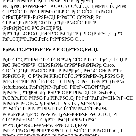
Р‘Р»Р°РіРѕРґР°СЂСЏ РїРѕРґРґРµСЂР¶РєРµ
РїСЂРѕС‚РѕРєРѕР»Р° TACACS+ СѓСЃС‚СЂРѕР№СЃС‚РІРѕ
С‡Р°СЃС‚Рѕ РёСЃРїРѕР»СЊР·СѓРµС‚СЃСЏ РґР»СЏ
СѓРїСЂР°РІР»РµРЅРёСЏ РґРѕСЃС‚СѓРїРѕРј Рє
СЃРµС‚РµРІС‹Рј СѓСЃС‚СЂРѕР№СЃС‚РІР°Рј
(РєРѕРјРјСѓС‚Р°С‚РѕСЂР°Рј,
РјР°СЂС€СЂСѓС‚РёР·Р°С‚РѕСЂР°Рј) РІ С†РµРЅС‚СЂР°С…
РѕР±СЂР°Р±РѕС‚РєРё РґР°РЅРЅС‹С….
РџРѕСЃС‚Р°РІРєР° Рё РіР°СЂР°РЅС‚РёСЏ:
РџРѕСЃС‚Р°РІРєР° РѕСЃСѓС‰РµСЃС‚РІР»СЏРµС‚СЃСЏ РІ
РѕС„РёС†РёР°Р»СЊРЅРѕР№ СѓРїР°РєРѕРІРєРµ Cisco,
СѓСЃС‚СЂРѕР№СЃС‚РІРѕ РјРѕР¶РµС‚ Р±С‹С‚СЊ РєР°Рє
РЅРѕРІС‹Рј, С‚Р°Рє Рё РІРѕСЃСЃС‚Р°РЅРѕРІР»РµРЅРЅС‹Рј
РґРѕ Р·Р°РІРѕРґСЃРєРёС… СЃРїРµС†РёС„РёРєР°С†РёР№
(refurbished). РљРѕРјРїР»РµРєС‚ РІРєР»СЋС‡Р°РµС‚
РјРѕРЅС‚Р°Р¶РЅС‹Рµ РЅР°РїСЂР°РІР»СЏСЋС‰РёРµ,
РєСЂРµРїС‘Р¶РЅС‹Рµ РІРёРЅС‚С‹ Рё РєР°Р±РµР»СЊ РґР»СЏ
РїРѕРґРєР»СЋС‡РµРЅРёСЏ Рє СЃС‚РѕР№РєРµ.
Р”РѕСЃС‚Р°РІРєР° РїРѕ Р РѕСЃСЃРёР№СЃРєРѕР№
Р¤РµРґРµСЂР°С†РёРё РїСЂРѕРёР·РІРѕРґРёС‚СЃСЏ РІ
СЃСЂРѕРє РѕС‚ 1 СЂР°Р±РѕС‡РµРіРѕ РґРЅСЏ.
Р“Р°СЂР°РЅС‚РёР№РЅС‹Р№ СЃСЂРѕРє
РѕР±СЃР»СѓР¶РёРІР°РЅРёСЏ СЃРѕСЃС‚Р°РІР»СЏРµС‚ 1