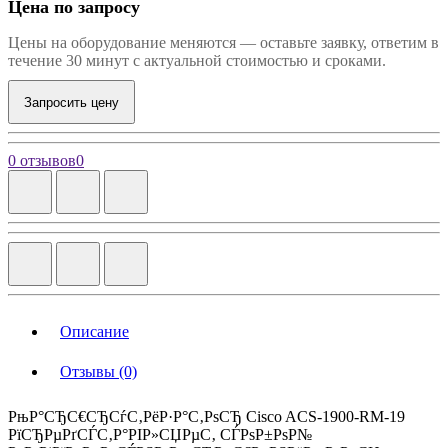
Цена по запросу
Цены на оборудование меняются — оставьте заявку, ответим в
течение 30 минут с актуальной стоимостью и сроками.
Запросить цену
0 отзывов
0
Описание
Отзывы (0)
РњР°СЂС€СЂСѓС‚РёР·Р°С‚РѕСЂ Cisco ACS-1900-RM-19
РїСЂРµРґСЃС‚Р°РІР»СЏРµС‚ СЃРѕР±РѕР№