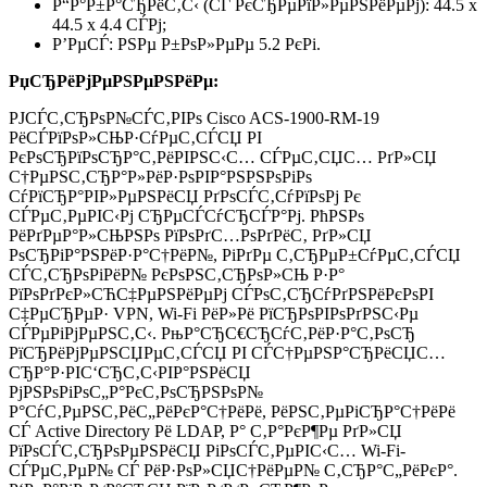
Р“Р°Р±Р°СЂРёС‚С‹ (СЃ РєСЂРµРїР»РµРЅРёРµРј): 44.5 x
44.5 x 4.4 СЃРј;
Р’РµСЃ: РЅРµ Р±РѕР»РµРµ 5.2 РєРі.
РџСЂРёРјРµРЅРµРЅРёРµ:
РЈСЃС‚СЂРѕР№СЃС‚РІРѕ Cisco ACS-1900-RM-19
РёСЃРїРѕР»СЊР·СѓРµС‚СЃСЏ РІ
РєРѕСЂРїРѕСЂР°С‚РёРІРЅС‹С… СЃРµС‚СЏС… РґР»СЏ
С†РµРЅС‚СЂР°Р»РёР·РѕРІР°РЅРЅРѕРіРѕ
СѓРїСЂР°РІР»РµРЅРёСЏ РґРѕСЃС‚СѓРїРѕРј Рє
СЃРµС‚РµРІС‹Рј СЂРµСЃСѓСЂСЃР°Рј. РћРЅРѕ
РёРґРµР°Р»СЊРЅРѕ РїРѕРґС…РѕРґРёС‚ РґР»СЏ
РѕСЂРіР°РЅРёР·Р°С†РёР№, РіРґРµ С‚СЂРµР±СѓРµС‚СЃСЏ
СЃС‚СЂРѕРіРёР№ РєРѕРЅС‚СЂРѕР»СЊ Р·Р°
РїРѕРґРєР»СЋС‡РµРЅРёРµРј СЃРѕС‚СЂСѓРґРЅРёРєРѕРІ
С‡РµСЂРµР· VPN, Wi-Fi РёР»Рё РїСЂРѕРІРѕРґРЅС‹Рµ
СЃРµРіРјРµРЅС‚С‹. РњР°СЂС€СЂСѓС‚РёР·Р°С‚РѕСЂ
РїСЂРёРјРµРЅСЏРµС‚СЃСЏ РІ СЃС†РµРЅР°СЂРёСЏС…
СЂР°Р·РІС‘СЂС‚С‹РІР°РЅРёСЏ
РјРЅРѕРіРѕС„Р°РєС‚РѕСЂРЅРѕР№
Р°СѓС‚РµРЅС‚РёС„РёРєР°С†РёРё, РёРЅС‚РµРіСЂР°С†РёРё
СЃ Active Directory Рё LDAP, Р° С‚Р°РєР¶Рµ РґР»СЏ
РїРѕСЃС‚СЂРѕРµРЅРёСЏ РіРѕСЃС‚РµРІС‹С… Wi-Fi-
СЃРµС‚РµР№ СЃ РёР·РѕР»СЏС†РёРµР№ С‚СЂР°С„РёРєР°.