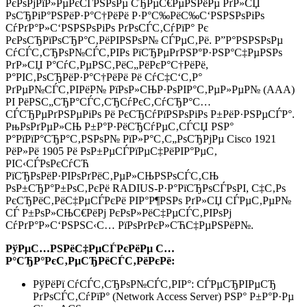
РєРѕРјРїР»РµРєСЃРЅРѕРµ СЂРµС€РµРЅРёРµ РґР»СЏ
РѕСЂРіР°РЅРёР·Р°С†РёРё Р·Р°С‰РёС‰С‘РЅРЅРѕРіРѕ
СѓРґР°Р»С‘РЅРЅРѕРіРѕ РґРѕСЃС‚СѓРїР° Рє
РєРѕСЂРїРѕСЂР°С‚РёРІРЅРѕР№ СЃРµС‚Рё. Р”Р°РЅРЅРѕРµ
СѓСЃС‚СЂРѕР№СЃС‚РІРѕ РїСЂРµРґРЅР°Р·РЅР°С‡РµРЅРѕ
РґР»СЏ Р°СѓС‚РµРЅС‚РёС„РёРєР°С†РёРё,
Р°РІС‚РѕСЂРёР·Р°С†РёРё Рё СѓС‡С‘С‚Р°
РґРµР№СЃС‚РІРёР№ РїРѕР»СЊР·РѕРІР°С‚РµР»РµР№ (AAA)
РІ РёРЅС„СЂР°СЃС‚СЂСѓРєС‚СѓСЂР°С…
СЃСЂРµРґРЅРµРіРѕ Рё РєСЂСѓРїРЅРѕРіРѕ Р±РёР·РЅРµСЃР°.
РњРѕРґРµР»СЊ Р±Р°Р·РёСЂСѓРµС‚СЃСЏ РЅР°
Р°РїРїР°СЂР°С‚РЅРѕР№ РїР»Р°С‚С„РѕСЂРјРµ Cisco 1921
РёР»Рё 1905 Рё РѕР±РµСЃРїРµС‡РёРІР°РµС‚
РІС‹СЃРѕРєСѓСЋ
РїСЂРѕРёР·РІРѕРґРёС‚РµР»СЊРЅРѕСЃС‚СЊ
РѕР±СЂР°Р±РѕС‚РєРё RADIUS-Р·Р°РїСЂРѕСЃРѕРІ, С‡С‚Рѕ
РєСЂРёС‚РёС‡РµСЃРєРё РІР°Р¶РЅРѕ РґР»СЏ СЃРµС‚РµР№
СЃ Р±РѕР»СЊС€РёРј РєРѕР»РёС‡РµСЃС‚РІРѕРј
СѓРґР°Р»С‘РЅРЅС‹С… РїРѕРґРєР»СЋС‡РµРЅРёР№.
РўРµС…РЅРёС‡РµСЃРєРёРµ С…
Р°СЂР°РєС‚РµСЂРёСЃС‚РёРєРё:
РўРёРї СѓСЃС‚СЂРѕР№СЃС‚РІР°: СЃРµСЂРІРµСЂ
РґРѕСЃС‚СѓРїР° (Network Access Server) РЅР° Р±Р°Р·Рµ