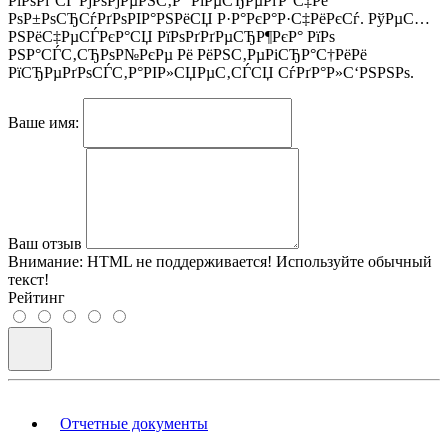
РіРѕРґ СЃ РјРѕРјРµРЅС‚Р° РїРµСЂРµРґР°С‡Рё
РѕР±РѕСЂСѓРґРѕРІР°РЅРёСЏ Р·Р°РєР°Р·С‡РёРєСѓ. РўРµС…
РЅРёС‡РµСЃРєР°СЏ РїРѕРґРґРµСЂР¶РєР° РїРѕ
РЅР°СЃС‚СЂРѕР№РєРµ Рё РёРЅС‚РµРіСЂР°С†РёРё
РїСЂРµРґРѕСЃС‚Р°РІР»СЏРµС‚СЃСЏ СѓРґР°Р»С‘РЅРЅРѕ.
Ваше имя:
Ваш отзыв
Внимание:
HTML не поддерживается! Используйте обычный
текст!
Рейтинг
Отчетные документы