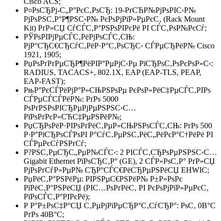
Cisco ACS;
Р¤РѕСЂРј-С„Р°РєС‚РѕСЂ: 19-РґСЋР№РјРѕРІС‹Р№
РјРѕРЅС‚Р°Р¶РЅС‹Р№ РєРѕРјРїР»РµРєС‚ (Rack Mount
Kit) РґР»СЏ СѓСЃС‚Р°РЅРѕРІРєРё РІ СЃС‚РѕР№РєСѓ;
РЎРѕРІРјРµСЃС‚РёРјРѕСЃС‚СЊ:
РјР°СЂС€СЂСѓС‚РёР·Р°С‚РѕСЂС‹ СЃРµСЂРёР№ Cisco
1921, 1905;
РџРѕРґРґРµСЂР¶РёРІР°РµРјС‹Рµ РїСЂРѕС‚РѕРєРѕР»С‹:
RADIUS, TACACS+, 802.1X, EAP (EAP-TLS, PEAP,
EAP-FAST);
РњР°РєСЃРёРјР°Р»СЊРЅРѕРµ РєРѕР»РёС‡РµСЃС‚РІРѕ
СЃРµСЃСЃРёР№: РґРѕ 5000
РѕРґРЅРѕРІСЂРµРјРµРЅРЅС‹С…
РїРѕРґРєР»СЋС‡РµРЅРёР№;
РџСЂРѕРёР·РІРѕРґРёС‚РµР»СЊРЅРѕСЃС‚СЊ: РґРѕ 500
Р·Р°РїСЂРѕСЃРѕРІ Р°СѓС‚РµРЅС‚РёС„РёРєР°С†РёРё РІ
СЃРµРєСѓРЅРґСѓ;
Р?РЅС‚РµСЂС„РµР№СЃС‹: 2 РІСЃС‚СЂРѕРµРЅРЅС‹С…
Gigabit Ethernet РїРѕСЂС‚Р° (GE), 2 СЃР»РѕС‚Р° РґР»СЏ
РјРѕРґСѓР»РµР№ СЂР°СЃС€РёСЂРµРЅРёСЏ EHWIC;
РџРёС‚Р°РЅРёРµ: РІРЅРµС€РЅРёР№ Р±Р»РѕРє
РїРёС‚Р°РЅРёСЏ (РІС…РѕРґРёС‚ РІ РєРѕРјРїР»РµРєС‚
РїРѕСЃС‚Р°РІРєРё);
Р Р°Р±РѕС‡Р°СЏ С‚РµРјРїРµСЂР°С‚СѓСЂР°: РѕС‚ 0В°C
РґРѕ 40В°C;