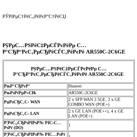
РЎРїРµС†РёС„РёРєР°С†РёСЏ
РўРµС…РЅРёС‡РµСЃРєРёРµ С…
Р°СЂР°РєС‚РµСЂРёСЃС‚РёРєРё AR550C-2C6GE
РўРµС…РЅРёС‡РµСЃРєРёРµ С…
Р°СЂР°РєС‚РµСЂРёСЃС‚РёРєРё AR550C-2C6GE
РњР°СЂРєР°
Huawei
РњРѕРґРµР»СЊ
AR550C-2C6GE
2 x SFP WAN 2.5GE, 2 x GE
РџРѕСЂС‚С‹ WAN
COMBO WAN (POE+)
2 x GE LAN (POE++), 4 x GE
РџРѕСЂС‚С‹ LAN
LAN (POE+)
Р¦РёС„СЂРѕРІРѕР№ РІС‹С…
1
РѕРґ (DO)
Р¦РёС„СЂРѕРІРѕР№ РІС…РѕРґ
1