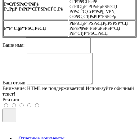
СЃРїРёСЃРєРё
Р¤СѓРЅРєС†РёРё
СѓРїСЂР°РІР»РµРЅРёСЏ
Р±РµР·РѕРїР°СЃРЅРѕСЃС‚Рё
РґРѕСЃС‚СѓРїРѕРј, VPN,
С€РёС„СЂРѕРІР°РЅРёРµ
РћРіСЂР°РЅРёС‡РµРЅРЅР°СЏ
Р“Р°СЂР°РЅС‚РёСЏ
РїРѕР¶РёР·РЅРµРЅРЅР°СЏ
РіР°СЂР°РЅС‚РёСЏ
Ваше имя:
Ваш отзыв
Внимание:
HTML не поддерживается! Используйте обычный
текст!
Рейтинг
Отчетные документы