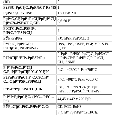
(DI)
Р?РЅС‚РµСЂС„РµР№СЃ RS485
1
РџРѕСЂС‚С‹ USB
1 x USB 2.0
РџРѕС‚СЂРµР±Р»СЏРµРјР°СЏ
9,6-60 Р’
РјРѕС‰РЅРѕСЃС‚СЊ
РёСЃС‚РѕС‡РЅРёРє
2
РїРёС‚Р°РЅРёСЏ
РЎР»РѕР№
РЈСЂРѕРІРµРЅСЊ 3
РЎРµС‚РµРІС‹Рµ
IPv4, IPv6, OSPF, BGP, MPLS Рё
РїСЂРѕС‚РѕРєРѕР»С‹
С‚.Рґ.
Р’РµР±-РёРЅС‚РµСЂС„РµР№СЃ
РЈРїСЂР°РІР»РµРЅРёРµ
РїРѕР»СЊР·РѕРІР°С‚РµР»СЏ,
CLI, SNMP
Р Р°Р±РѕС‡Р°СЏ
РѕС‚ -40В°C РґРѕ +70В°C
С‚РµРјРїРµСЂР°С‚СѓСЂР°
РўРµРјРїРµСЂР°С‚СѓСЂР°
РћС‚ -40В°C РґРѕ +85В°C
С…СЂР°РЅРµРЅРёСЏ
РѕС‚ 5% РґРѕ 95% (Р±РµР·
Р’Р»Р°Р¶РЅРѕСЃС‚СЊ
РєРѕРЅРґРµРЅСЃР°С†РёРё)
Р Р°Р·РјРµСЂС‹ (Р’С…РЁС…
44,45 x 442 x 220 РјРј
Р“)
РЎРµСЂС‚РёС„РёРєР°С‚С‹
CE, FCC, RoHS
Р‘СЂР°РЅРґРјР°СѓСЌСЂ,